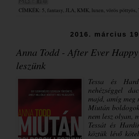
CÍMKÉK:
5
,
fantasy
,
JLA
,
KMK
,
luxen
,
vörös pöttyös
,
2016. március 19
Anna Todd - After Ever Happy
leszünk
Tessa és Hard
nehézséggel da
majd, amíg meg
Miután boldogok
nem lesz olyan, m
Tessát és Hardi
köztük lévő köte