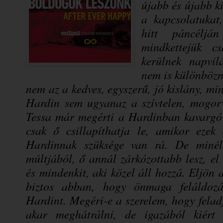
újabb és újabb k
a kapcsolatukat
hitt páncéljá
mindkettejük c
kerülnek napvil
nem is különbözn
nem az a kedves, egyszerű, jó kislány, m
Hardin sem ugyanaz a szívtelen, mogorva
Tessa már megérti a Hardinban kavargó s
csak ő csillapíthatja le, amikor ezek
Hardinnak szüksége van rá. De minél
múltjából, ő annál zárkózottabb lesz, el
és mindenkit, aki közel áll hozzá. Eljön
biztos abban, hogy önmaga feláldoz
Hardint. Megéri-e a szerelem, hogy felad
akar meghátrálni, de igazából kiért