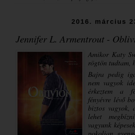
2016. március 2
Jennifer L. Armentrout - Obliv
Amikor Katy Sw
rögtön tudtam, h
Bajra pedig ig
nem vagyok ide
érkeztem a fö
fényévre lévő b
biztos vagyok,
lehet megbízn
vagyunk képesek
pokolian gyeng