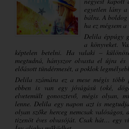
négyest kapott 
egyetlen lány a
bálra. A boldog 
ha ez mégsem a 
Delila éppúgy gy
a könyveket. Va
képtelen betelni. Ha valaki – különö
megtudná, hányszor olvasta el újra és 
előásott tündérmesét, a poklok legmélye
Delila számára ez a mese mégis több pa
ebben is van egy jóvágású (oké, dögös
elvetemült gonosztevő, mégis olyan, m
lenne. Delila egy napon azt is megtudja
olyan szőke herceg nemcsak valóságos, 
tizenöt éves olvasóját. Csak hát… egy vi
Így aligha működhet…