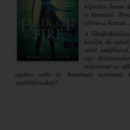
képtelen lenne A
is kiontani. Nin
ellene a harcot
A Tündérkirálynő
királyt, de enne
sötét emlékeive
egy kilátástal
teljesíteni az al
egykor erős és hatalmas terraseni k
segítőtársakat?