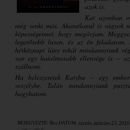
azok is.
Kat azonban ol
még senki más. Akaratlanul is vágyok rá
képességeimet, hogy megóvjam. Meggye
legerősebb luxen, és az én feladatom,
hétköznapi lány tehát mindannyiunk vég
van egy hatalmasabb ellensége is -- az
szállnom.
Ha beleszeretek Katyba -- egy embe
veszélybe. Talán mindannyiunk pus
hagyhatom.
BEJEGYEZTE:
Bea
DÁTUM:
szerda, március 23, 2016