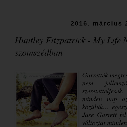
2016. március 
Huntley Fitzpatrick - My Life 
szomszédban
Garrették megte
nem jellemző
szeretetteljese
minden nap az
közülük… egész
Jase Garrett f
változtat minde