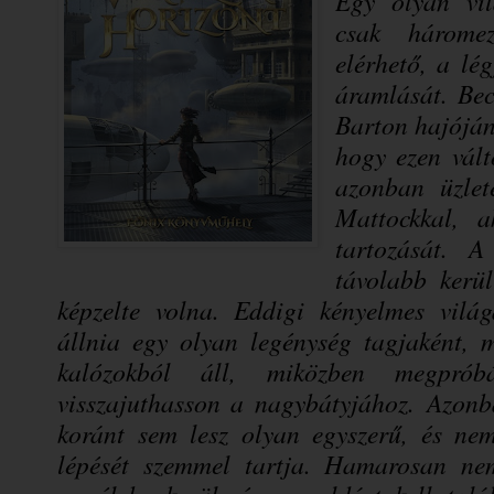
Egy olyan vil
csak háromez
elérhető, a lé
áramlását.
Bec
Barton hajóján 
hogy ezen vált
azonban üzlet
Mattockkal, 
tartozását.
A 
távolabb kerü
képzelte volna. Eddigi kényelmes világ
állnia egy olyan legénység tagjaként, 
kalózokból áll, miközben megpró
visszajuthasson a nagybátyjához.
Azonb
koránt sem lesz olyan egyszerű, és ne
lépését szemmel tartja. Hamarosan ne