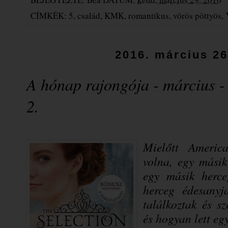
CÍMKÉK:
5
,
család
,
KMK
,
romantikus
,
vörös pöttyös
,
2016. március 26
A hónap rajongója - március -
2.
Mielőtt America
volna, egy másik
egy másik herce
herceg édesanyj
találkoztak és s
és hogyan lett eg