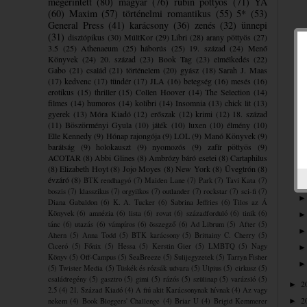
megérintett
(80)
magyar
(76)
rubin pöttyös
(71)
YA
(60)
Maxim
(57)
történelmi romantikus
(55)
5*
(53)
General Press
(41)
karácsony
(36)
zenés
(32)
ünnepi
(31)
disztópikus
(30)
MúltKor
(29)
Libri
(28)
arany pöttyös
(27)
3.5
(25)
Athenaeum
(25)
háborús
(25)
19. század
(24)
Menő
Könyvek
(24)
20. század
(23)
Book Tag
(23)
elmélkedés
(22)
Gabo
(21)
család
(21)
történelem
(20)
gyász
(18)
Sarah J. Maas
(17)
kedvenc
(17)
tündér
(17)
JLA
(16)
betegség
(16)
mesés
(16)
erotikus
(15)
thriller
(15)
Collen Hoover
(14)
The Selection
(14)
filmes
(14)
humoros
(14)
kolibri
(14)
Insomnia
(13)
chick lit
(13)
gyerek
(13)
Móra Kiadó
(12)
erőszak
(12)
krimi
(12)
18. század
(11)
Böszörményi Gyula
(10)
játék
(10)
luxen
(10)
élmény
(10)
Elle Kennedy
(9)
Hónap rajongója
(9)
LOL
(9)
Manó Könyvek
(9)
barátság
(9)
holokauszt
(9)
nyomozós
(9)
zafír pöttyös
(9)
ACOTAR
(8)
Abbi Glines
(8)
Ambrózy báró esetei
(8)
Cartaphilus
(8)
Elizabeth Hoyt
(8)
Jojo Moyes
(8)
New York
(8)
Üvegtrón
(8)
évzáró
(8)
BTK rendhagyó
(7)
Maiden Lane
(7)
Park
(7)
Tavi Kata
(7)
boszis
(7)
klasszikus
(7)
orgyilkos
(7)
outlander
(7)
rockstar
(7)
sci-fi
(7)
Diana Gabaldon
(6)
K. A. Tucker
(6)
Sabrina Jeffries
(6)
Tilos az Á
Könyvek
(6)
amnézia
(6)
lista
(6)
rovat
(6)
századforduló
(6)
tinik
(6)
tánc
(6)
utazás
(6)
vámpíros
(6)
összegző
(6)
Ad Librum
(5)
After
(5)
Ahern
(5)
Anna Todd
(5)
BTK karácsony
(5)
Brittainy C. Cherry
(5)
Ciceró
(5)
Főnix
(5)
Hessa
(5)
Kerstin Gier
(5)
LMBTQ
(5)
Nagy
Könyv
(5)
Off-Campus
(5)
SeaBreeze
(5)
Sulijegyzetek
(5)
Tarryn Fisher
(5)
Twister Media
(5)
Tüskék és rózsák udvara
(5)
Ulpius
(5)
cirkusz
(5)
családregény
(5)
gasztro
(5)
gimi
(5)
rázós
(5)
szülinap
(5)
varázsló
(5)
2
►
2.5
(4)
21. Század Kiadó
(4)
A fiú akit Karácsonynak hívnak
(4)
Az vagy
2
nekem
(4)
Book Bloggers' Challenge
(4)
Briar U
(4)
Brigid Kemmerer
►