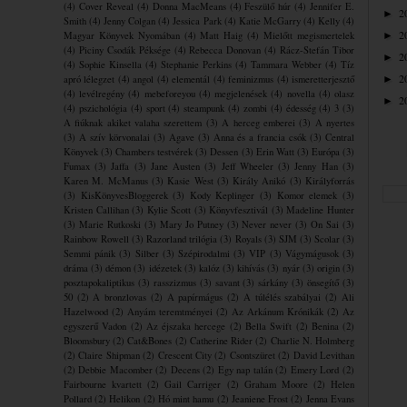
(4)
Cover Reveal
(4)
Donna MacMeans
(4)
Feszülő húr
(4)
Jennifer E.
2
►
Smith
(4)
Jenny Colgan
(4)
Jessica Park
(4)
Katie McGarry
(4)
Kelly
(4)
2
Magyar Könyvek Nyomában
(4)
Matt Haig
(4)
Mielőtt megismertelek
►
(4)
Piciny Csodák Péksége
(4)
Rebecca Donovan
(4)
Rácz-Stefán Tibor
2
►
(4)
Sophie Kinsella
(4)
Stephanie Perkins
(4)
Tammara Webber
(4)
Tíz
2
apró lélegzet
(4)
angol
(4)
elementál
(4)
feminizmus
(4)
ismeretterjesztő
►
(4)
levélregény
(4)
mebeforeyou
(4)
megjelenések
(4)
novella
(4)
olasz
2
►
(4)
pszichológia
(4)
sport
(4)
steampunk
(4)
zombi
(4)
édesség
(4)
3
(3)
A fiúknak akiket valaha szerettem
(3)
A herceg emberei
(3)
A nyertes
(3)
A szív körvonalai
(3)
Agave
(3)
Anna és a francia csók
(3)
Central
Könyvek
(3)
Chambers testvérek
(3)
Dessen
(3)
Erin Watt
(3)
Európa
(3)
Fumax
(3)
Jaffa
(3)
Jane Austen
(3)
Jeff Wheeler
(3)
Jenny Han
(3)
Karen M. McManus
(3)
Kasie West
(3)
Király Anikó
(3)
Királyforrás
(3)
KisKönyvesBloggerek
(3)
Kody Keplinger
(3)
Komor elemek
(3)
Kristen Callihan
(3)
Kylie Scott
(3)
Könyvfesztivál
(3)
Madeline Hunter
(3)
Marie Rutkoski
(3)
Mary Jo Putney
(3)
Never never
(3)
On Sai
(3)
Rainbow Rowell
(3)
Razorland trilógia
(3)
Royals
(3)
SJM
(3)
Scolar
(3)
Semmi pánik
(3)
Silber
(3)
Szépirodalmi
(3)
VIP
(3)
Vágymágusok
(3)
dráma
(3)
démon
(3)
idézetek
(3)
kalóz
(3)
kihívás
(3)
nyár
(3)
origin
(3)
posztapokaliptikus
(3)
rasszizmus
(3)
savant
(3)
sárkány
(3)
önsegítő
(3)
50
(2)
A bronzlovas
(2)
A papírmágus
(2)
A túlélés szabályai
(2)
Ali
Hazelwood
(2)
Anyám teremtményei
(2)
Az Arkánum Krónikák
(2)
Az
egyszerű Vadon
(2)
Az éjszaka hercege
(2)
Bella Swift
(2)
Benina
(2)
Bloomsbury
(2)
Cat&Bones
(2)
Catherine Rider
(2)
Charlie N. Holmberg
(2)
Claire Shipman
(2)
Crescent City
(2)
Csontszüret
(2)
David Levithan
(2)
Debbie Macomber
(2)
Decens
(2)
Egy nap talán
(2)
Emery Lord
(2)
Fairbourne kvartett
(2)
Gail Carriger
(2)
Graham Moore
(2)
Helen
Pollard
(2)
Helikon
(2)
Hó mint hamu
(2)
Jeaniene Frost
(2)
Jenna Evans