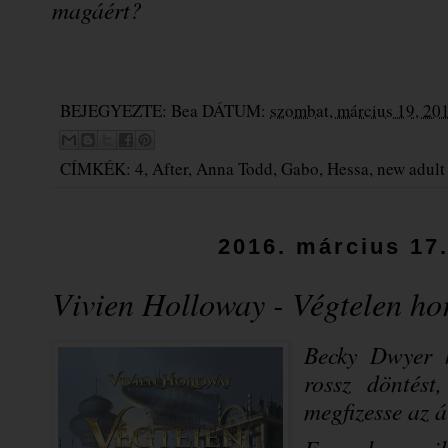
magáért?
BEJEGYEZTE:
Bea
DÁTUM:
szombat, március 19, 20
CÍMKÉK:
4
,
After
,
Anna Todd
,
Gabo
,
Hessa
,
new adult
2016. március 17.
Vivien Holloway - Végtelen ho
Becky Dwyer h
rossz döntést
megfizesse az á