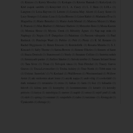
(1)
Kinizsi
(1)
Kirsty Moseley
(1)
Kiskapu
(1)
Kristin Hannah
(1)
Kulcslyuk
(1)
Kód csajok satöbbi
(1)
Könyvhét
(1)
L. A. Casey
(1)
L. J. Shen
(1)
LOL+
(1)
Langton
(1)
Leisa Rayven
(1)
Lettero
(1)
Louisa May Alcott
(1)
Lucy Score
(1)
Lucy Strange
(1)
Lukács Liza
(1)
Lylia Bloom
(1)
Lúzer Rádió
(1)
Madarász Éva
(1)
Magnólia
(1)
Marie Benedict
(1)
Marie-Aude Murail
(1)
Marissa Meyer
(1)
Mary
E. Pearson
(1)
Max Brallier
(1)
Melanie Harlow
(1)
Mercedes Ron
(1)
Mona Kasten
(1)
Monica Hesse
(1)
Mystic Creek
(1)
Mészöly Ágnes
(1)
Nap nap után
(1)
Naphegy
(1)
Negin
(1)
P. Dangelico
(1)
Palatinus
(1)
Passion válogatás
(1)
Paul
Rudnick
(1)
Penelope Ward
(1)
Publio
(1)
Pult
(1)
Püski
(1)
R. M. Romero
(1)
Rachel Higginson
(1)
Renee Ericson
(1)
Rontásűzők
(1)
Rosaria Munda
(1)
S. J.
Kincaid
(1)
Sally Thorne
(1)
Sarina Bowen
(1)
Simone Elkeles
(1)
Sinners of Saint
(1)
Stacia Deutsch
(1)
Starcrossed
(1)
Study
(1)
Suzanne Collins
(1)
Szeretni nehéz
(1)
Szunnyadó parázs
(1)
Szélesi Sándor
(1)
Szívek testőre
(1)
Tamara Ireland Stone
(1)
Tara Sivec
(1)
Titan
(1)
Tolvajok ​tánca
(1)
Tom Fletcher
(1)
Tracey Garvis
Graves
(1)
Tricia Levenseller
(1)
Trisha Ashley
(1)
True North
(1)
Több mint víz
(1)
Utóirat: Szeretlek!
(1)
Vi Keeland
(1)
Wallflowers
(1)
Westmoreland
(1)
Willow
Aster
(1)
aki unikornis akart lenni
(1)
anyák napja
(1)
arab világ
(1)
csokoládé
(1)
dark romance
(1)
eutanázia
(1)
extra
(1)
farkas
(1)
farm
(1)
foci
(1)
hálaadás
(1)
húsvét
(1)
kilenc perc
(1)
kisregény
(1)
kommunizmus
(1)
kreatív
(1)
kristály
pöttyös
(1)
kutya
(1)
mitológia
(1)
motor
(1)
napló
(1)
orosz
(1)
rejtő jenő
(1)
rák
(1)
skót
(1)
spring
(1)
summer
(1)
szuperhős
(1)
tabu
(1)
turizmus
(1)
Álomgyár
(1)
Újrakezdés
(1)
életrajz
(1)