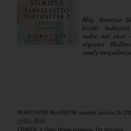
Míg America S
között habozot
tudta, mit akar 
végzetes Hallow
amely megváltozta
BEJEGYEZTE:
Bea
DÁTUM:
szombat, március 26, 20
CÍMKÉK:
4
,
Gabo
,
Hónap rajongója
,
The Selection