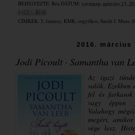
BEJEGYEZTE:
Bea
DÁTUM:
vasárnap, március 13, 2
CÍMKÉK:
5
,
fantasy
,
KMK
,
orgyilkos
,
Sarah J. Maas
,
t
2016. március 
Jodi Picoult · Samantha van Le
Az igazi tünd
valók. Ezekben 
fel és farkaso
vagy éppen g
Valahogy mégis
megéri, amikor
vége lesz. Hir