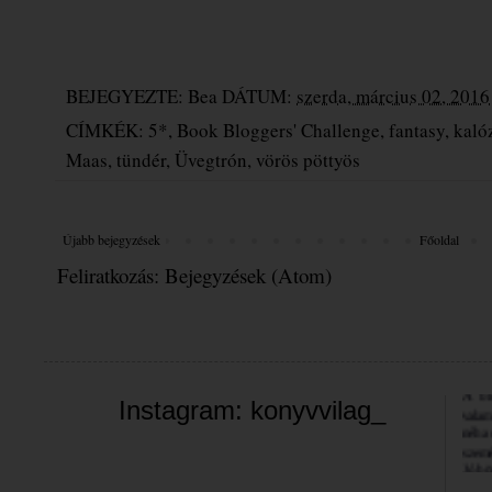
BEJEGYEZTE:
Bea
DÁTUM:
szerda, március 02, 2016
CÍMKÉK:
5*
,
Book Bloggers' Challenge
,
fantasy
,
kaló
Maas
,
tündér
,
Üvegtrón
,
vörös pöttyös
Újabb bejegyzések
Főoldal
Feliratkozás:
Bejegyzések (Atom)
Üdvöz
A bl
valam
Instagram: konyvvilag_
néha 
szemé
Jó bö
Bea