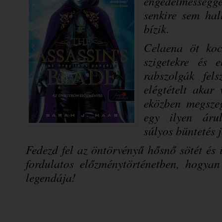
engedelmességg
senkire sem hal
bízik.
Celaena öt kock
szigetekre és 
rabszolgák fel
elégtételt akar
eközben megszeg
egy ilyen árul
súlyos büntetés
Fedezd fel az öntörvényű hősnő sötét és 
fordulatos előzménytörténetben, hogyan
legendája!