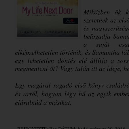
Miközben ők ke
szeretnek az el
és nagyszerűség
befogadja Saman
a saját csal
elképzelhetetlen történik, és Samantha láb
egy lehetetlen döntés elé állítja a sor
megmenteni őt? Vagy talán itt az ideje,
Egy magával ragadó első könyv családról
és arról, hogyan légy hű az egyik ember
elárulnád a másikat.
BEJEGYEZTE:
Bea
DÁTUM:
kedd, március 29, 2016