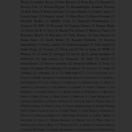
Welch
(2)
Jennifer Niven
(2)
Julie Klassen
(2)
Katty Kay
(2)
Kossuth
(2)
Kresley Cole
(2)
Kristan Higgins
(2)
Krumplihéjpite ​Irodalmi Társaság
(2)
Kék Gém
(2)
Könyvvadászok
(2)
Laura Kneidl
(2)
Lehull a lepel
(2)
Leylah Attar
(2)
Lélegezz velem!
(2)
Mara Dyer
(2)
Marie Pavlenko
(2)
Michelle Hodkin
(2)
Midlife Crisis
(2)
Napernyő Protektorátus
(2)
Nemezis
(2)
POV
(2)
Partvonal
(2)
Paullina Simons
(2)
Pioneer Books
(2)
Párizs
(2)
R. S. Grey
(2)
Rachel Van Dyken
(2)
Rebecca Yarros
(2)
Rosemary Beach
(2)
Rózsakert
(2)
Sally Rooney
(2)
Sara Raasch
(2)
Simon Snow
(2)
Sorok között
(2)
Szaszkó Gabriella
(2)
Szeretni
bolondulásig
(2)
Szállj a dallal!
(2)
Sárkánycsalogató
(2)
Tiéd vagyok
(2)
Tonke Dragt
(2)
Victoria
(2)
Várok rád
(2)
Vér és hamu
(2)
WOW
(2)
Whitney G.
(2)
antik
(2)
antológia
(2)
bor
(2)
díj
(2)
görög mitológia
(2)
halloween
(2)
high fantasy
(2)
hónapzáró
(2)
ikrek
(2)
interjú
(2)
klímaváltozás
(2)
könyves esemény
(2)
környezetvédelem
(2)
lovag
(2)
magán
(2)
pagony
(2)
rabszolga
(2)
természet
(2)
tervezés
(2)
vonat
(2)
várólista
(2)
vérfarkas
(2)
ír
(2)
önbizalom
(2)
2
(1)
A Gibson-fiúk
(1)
A
Szem
(1)
A férfiak végnapjai
(1)
A kalózkirály lánya
(1)
A kiskutya
(1)
A madár és a
kard krónikái
(1)
A szív ritmusa
(1)
A ​kárhozott
(1)
Adriana Locke
(1)
Afrika
(1)
Akkord
(1)
Alexandra
(1)
Amy Harmon
(1)
Animus
(1)
Ashley Carrigan
(1)
Ava
Dellaira
(1)
Az ezredik emelet
(1)
Az éhezők viadala
(1)
BTK húsvét
(1)
Bessenyei
Gábor
(1)
Beth O'Leary
(1)
Book Kiadó
(1)
Bűnösök
(1)
Casey McQuiston
(1)
Catherine Anderson
(1)
Christi Caldwell
(1)
Cselenyák Imre
(1)
Csernus Imre
(1)
DIMILY-trilógia
(1)
Dash és Lily
(1)
David Attenborough
(1)
Deirdre Riordan
Hall
(1)
Delta Vision
(1)
Egy fo
(1)
Emily Henry
(1)
Fehér Klára
(1)
Fireborne
(1)
Folsom
(1)
Francesca Zappia
(1)
Gallay-Nagy Krisztina
(1)
Gallery Books
(1)
Greycourt
(1)
Grisa
(1)
Helena Hunting
(1)
Hercegi kör
(1)
Hercz Júlia
(1)
Hollywood
(1)
How to Ruin
(1)
J. Bengtsson
(1)
J. D. Barrett
(1)
Jennifer Mathieu
(1)
Judith McNaught
(1)
Julianne Donaldson
(1)
Karen Fortunati
(1)
Kate Eberlen