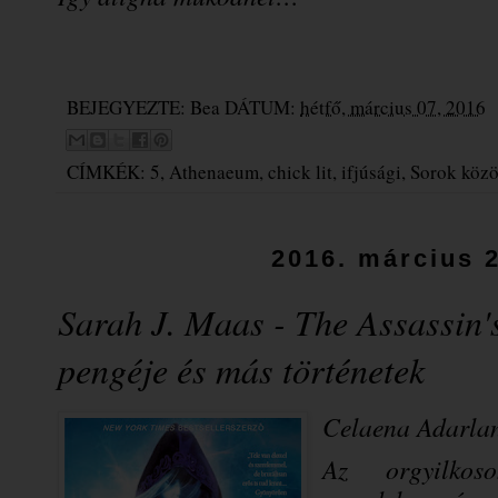
BEJEGYEZTE:
Bea
DÁTUM:
hétfő, március 07, 2016
CÍMKÉK:
5
,
Athenaeum
,
chick lit
,
ifjúsági
,
Sorok közö
2016. március 2
Sarah J. Maas - The Assassin'
pengéje és más történetek
Celaena Adarlan
Az orgyilkoso