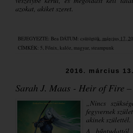
veszélybe kerül, és megoldást kell talá
azokat, akiket szeret.
BEJEGYEZTE:
Bea
DÁTUM:
csütörtök, március 17, 2
CÍMKÉK:
5
,
Főnix
,
kalóz
,
magyar
,
steampunk
2016. március 13
Sarah J. Maas - Heir of Fire –
„Nincs szükség
fegyvernek szüle
akinek születtél.
A bűntudattól