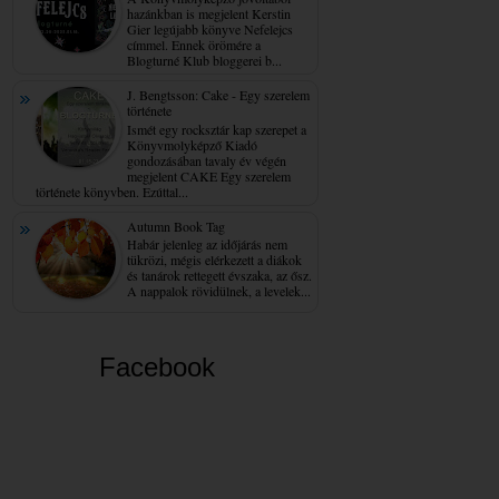
hazánkban is megjelent Kerstin
Gier legújabb könyve Nefelejcs
címmel. Ennek örömére a
Blogturné Klub bloggerei b...
J. Bengtsson: Cake - Egy ​szerelem
története
Ismét egy rocksztár kap szerepet a
Könyvmolyképző Kiadó
gondozásában tavaly év végén
megjelent CAKE Egy szerelem
története könyvben. Ezúttal...
Autumn Book Tag
Habár jelenleg az időjárás nem
tükrözi, mégis elérkezett a diákok
és tanárok rettegett évszaka, az ősz.
A nappalok rövidülnek, a levelek...
Facebook