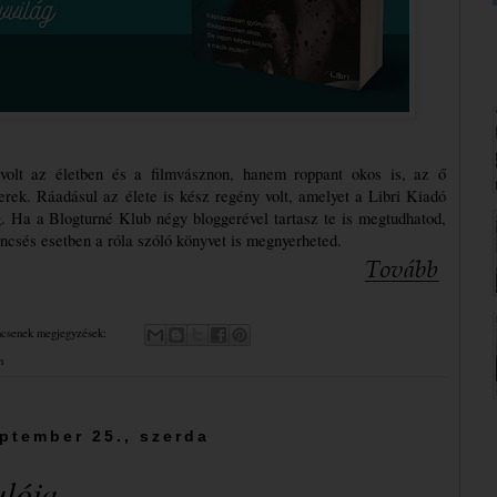
lt az életben és a filmvásznon, hanem roppant okos is, az ő 
rek. Ráadásul az élete is kész regény volt, amelyet a Libri Kiadó 
 Ha a Blogturné Klub négy bloggerével tartasz te is megtudhatod, 
encsés esetben a róla szóló könyvet is megnyerheted.
csenek megjegyzések:
m
ptember 25., szerda
ulója