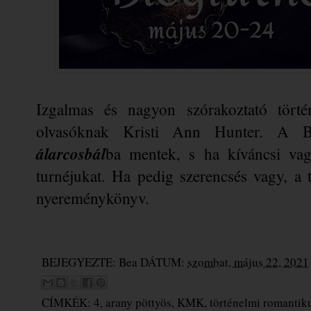
Izgalmas és nagyon szórakoztató törté
olvasóknak Kristi Ann Hunter. A B
álarcosbál
ba mentek, s ha kíváncsi vagy
turnéjukat. Ha pedig szerencsés vagy, a tié
nyereménykönyv.
BEJEGYEZTE:
Bea
DÁTUM:
szombat, május 22, 2021
CÍMKÉK:
4
,
arany pöttyös
,
KMK
,
történelmi romantik