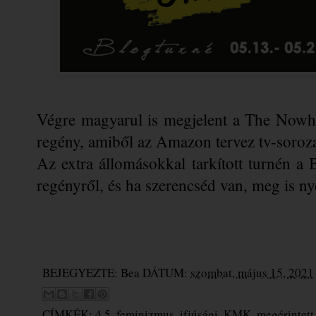
Végre magyarul is megjelent a The Nowher
regény, amiből az Amazon tervez tv-sorozat
Az extra állomásokkal tarkított turnén a 
regényről, és ha szerencséd van, meg is n
BEJEGYEZTE:
Bea
DÁTUM:
szombat, május 15, 2021
CÍMKÉK:
4.5
,
feminizmus
,
ifjúsági
,
KMK
,
megérintett