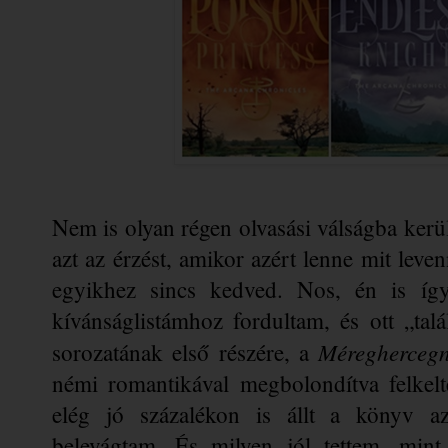
Nem is olyan régen olvasási válságba ker
azt az érzést, amikor azért lenne mit leve
egyikhez sincs kedved. Nos, én is így
kívánságlistámhoz fordultam, és ott „ta
Méregherceg
sorozatának első részére, a 
némi romantikával megbolondítva felkelte
elég jó százalékon is állt a könyv az
belevágtam. És milyen jól tettem, mint 