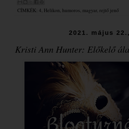
CÍMKÉK:
4
,
Helikon
,
humoros
,
magyar
,
rejtő jenő
2021. május 22.
Kristi Ann Hunter: Előkelő ​ál