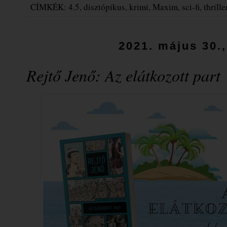
CÍMKÉK:
4.5
,
disztópikus
,
krimi
,
Maxim
,
sci-fi
,
thrille
2021. május 30.
Rejtő Jenő: Az ​elátkozott part