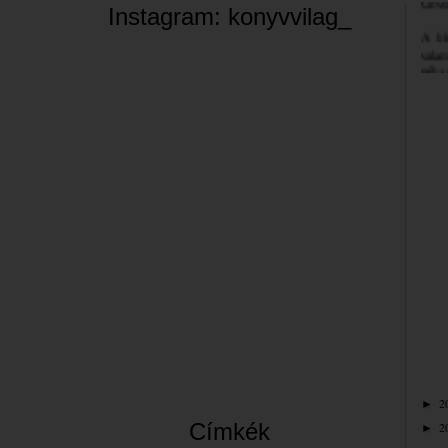
Instagram: konyvvilag_
A bl
valam
néha 
szemé
Jó bö
Bea
2
►
Címkék
2
►