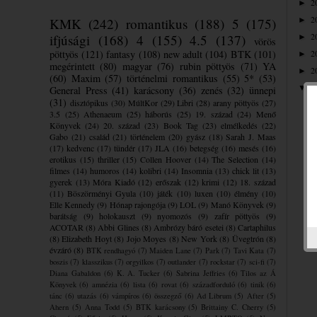
2
►
2
KMK
(242)
romantikus
(188)
5
(175)
►
2
ifjúsági
(168)
4
(155)
4.5
(137)
►
vörös
pöttyös
(121)
fantasy
(108)
new adult
(104)
BTK
(101)
2
►
megérintett
(80)
magyar
(76)
rubin pöttyös
(71)
YA
2
►
(60)
Maxim
(57)
történelmi romantikus
(55)
5*
(53)
2
▼
General Press
(41)
karácsony
(36)
zenés
(32)
ünnepi
(31)
disztópikus
(30)
MúltKor
(29)
Libri
(28)
arany pöttyös
(27)
3.5
(25)
Athenaeum
(25)
háborús
(25)
19. század
(24)
Menő
Könyvek
(24)
20. század
(23)
Book Tag
(23)
elmélkedés
(22)
Gabo
(21)
család
(21)
történelem
(20)
gyász
(18)
Sarah J. Maas
(17)
kedvenc
(17)
tündér
(17)
JLA
(16)
betegség
(16)
mesés
(16)
erotikus
(15)
thriller
(15)
Collen Hoover
(14)
The Selection
(14)
filmes
(14)
humoros
(14)
kolibri
(14)
Insomnia
(13)
chick lit
(13)
gyerek
(13)
Móra Kiadó
(12)
erőszak
(12)
krimi
(12)
18. század
(11)
Böszörményi Gyula
(10)
játék
(10)
luxen
(10)
élmény
(10)
Elle Kennedy
(9)
Hónap rajongója
(9)
LOL
(9)
Manó Könyvek
(9)
barátság
(9)
holokauszt
(9)
nyomozós
(9)
zafír pöttyös
(9)
ACOTAR
(8)
Abbi Glines
(8)
Ambrózy báró esetei
(8)
Cartaphilus
(8)
Elizabeth Hoyt
(8)
Jojo Moyes
(8)
New York
(8)
Üvegtrón
(8)
évzáró
(8)
BTK rendhagyó
(7)
Maiden Lane
(7)
Park
(7)
Tavi Kata
(7)
boszis
(7)
klasszikus
(7)
orgyilkos
(7)
outlander
(7)
rockstar
(7)
sci-fi
(7)
Diana Gabaldon
(6)
K. A. Tucker
(6)
Sabrina Jeffries
(6)
Tilos az Á
Könyvek
(6)
amnézia
(6)
lista
(6)
rovat
(6)
századforduló
(6)
tinik
(6)
tánc
(6)
utazás
(6)
vámpíros
(6)
összegző
(6)
Ad Librum
(5)
After
(5)
Ahern
(5)
Anna Todd
(5)
BTK karácsony
(5)
Brittainy C. Cherry
(5)