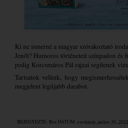
Ki ne ismerné a magyar szórakoztató irodal
Jenőt? Humoros történeteit színpadon és fi
pedig Korcsmáros Pál rajzai segítenek vizua
Tartsatok velünk, hogy megismerhesséte
megjelent legújabb darabot.
BEJEGYEZTE:
Bea
DÁTUM:
vasárnap, május 30, 202