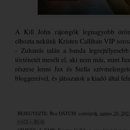
A Kill John rajongók legnagyobb örö
elhozta nekünk Kristen Callihan VIP soroza
- Zuhanás talán a banda legrejtélyesebb 
történetét meséli el, aki nem más, mint Ja
részese lenni Jax és Stella szívmelengető
bloggereivel, és játsszatok a kiadó által fel
BEJEGYEZTE:
Bea
DÁTUM:
csütörtök, május 20, 202