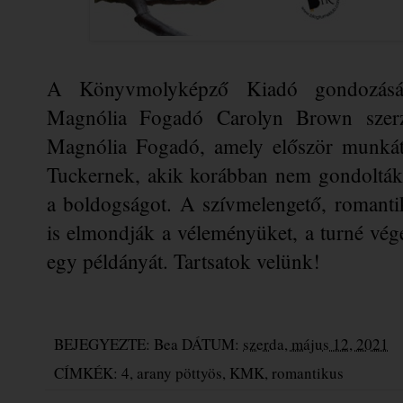
A Könyvmolyképző Kiadó gondozásáb
Magnólia Fogadó Carolyn Brown szerző 
Magnólia Fogadó, amely először munkát,
Tuckernek, akik korábban nem gondolták 
a boldogságot. A szívmelengető, romantiku
is elmondják a véleményüket, a turné vég
egy példányát. Tartsatok velünk!
BEJEGYEZTE:
Bea
DÁTUM:
szerda, május 12, 2021
CÍMKÉK:
4
,
arany pöttyös
,
KMK
,
romantikus