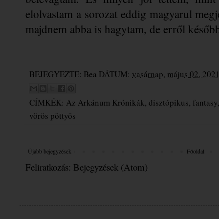
elolvastam a sorozat eddig magyarul megje
majdnem abba is hagytam, de erről későb
BEJEGYEZTE:
Bea
DÁTUM:
vasárnap, május 02, 202
CÍMKÉK:
Az Arkánum Krónikák
,
disztópikus
,
fantasy
vörös pöttyös
Újabb bejegyzések
Főoldal
Feliratkozás:
Bejegyzések (Atom)
Üdvöz