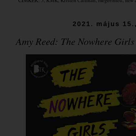
CÍMKÉK:
5
,
KMK
,
Kristen Callihan
,
megérintett
,
new 
2021. május 15.
Amy Reed: The Nowhere Girls 