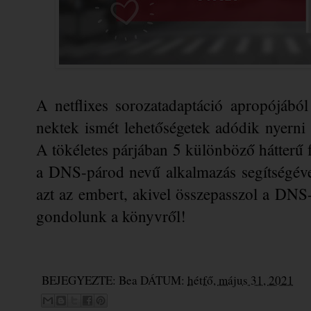
A netflixes sorozatadaptáció apropójából
nektek ismét lehetőségetek adódik nyerni
A tökéletes párjában 5 különböző hátterű fé
a DNS-párod nevű alkalmazás segítségével
azt az embert, akivel összepasszol a DNS-ü
gondolunk a könyvről!
BEJEGYEZTE:
Bea
DÁTUM:
hétfő, május 31, 2021