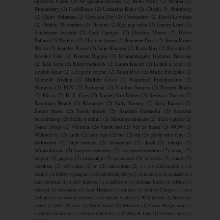
egyszerű Vadon
(2)
Az éjszaka hercege
(2)
Bella Swift
(2)
Benina
(2)
Bloomsbury
(2)
Cat&Bones
(2)
Catherine Rider
(2)
Charlie N. Holmberg
(2)
Claire Shipman
(2)
Crescent City
(2)
Csontszüret
(2)
David Levithan
(2)
Debbie Macomber
(2)
Decens
(2)
Egy nap talán
(2)
Emery Lord
(2)
Fairbourne kvartett
(2)
Gail Carriger
(2)
Graham Moore
(2)
Helen
Pollard
(2)
Helikon
(2)
Hó mint hamu
(2)
Jeaniene Frost
(2)
Jenna Evans
Welch
(2)
Jennifer Niven
(2)
Julie Klassen
(2)
Katty Kay
(2)
Kossuth
(2)
Kresley Cole
(2)
Kristan Higgins
(2)
Krumplihéjpite ​Irodalmi Társaság
(2)
Kék Gém
(2)
Könyvvadászok
(2)
Laura Kneidl
(2)
Lehull a lepel
(2)
Leylah Attar
(2)
Lélegezz velem!
(2)
Mara Dyer
(2)
Marie Pavlenko
(2)
Michelle Hodkin
(2)
Midlife Crisis
(2)
Napernyő Protektorátus
(2)
Nemezis
(2)
POV
(2)
Partvonal
(2)
Paullina Simons
(2)
Pioneer Books
(2)
Párizs
(2)
R. S. Grey
(2)
Rachel Van Dyken
(2)
Rebecca Yarros
(2)
Rosemary Beach
(2)
Rózsakert
(2)
Sally Rooney
(2)
Sara Raasch
(2)
Simon Snow
(2)
Sorok között
(2)
Szaszkó Gabriella
(2)
Szeretni
bolondulásig
(2)
Szállj a dallal!
(2)
Sárkánycsalogató
(2)
Tiéd vagyok
(2)
Tonke Dragt
(2)
Victoria
(2)
Várok rád
(2)
Vér és hamu
(2)
WOW
(2)
Whitney G.
(2)
antik
(2)
antológia
(2)
bor
(2)
díj
(2)
görög mitológia
(2)
halloween
(2)
high fantasy
(2)
hónapzáró
(2)
ikrek
(2)
interjú
(2)
klímaváltozás
(2)
könyves esemény
(2)
környezetvédelem
(2)
lovag
(2)
magán
(2)
pagony
(2)
rabszolga
(2)
természet
(2)
tervezés
(2)
vonat
(2)
várólista
(2)
vérfarkas
(2)
ír
(2)
önbizalom
(2)
2
(1)
A Gibson-fiúk
(1)
A
Szem
(1)
A férfiak végnapjai
(1)
A kalózkirály lánya
(1)
A kiskutya
(1)
A madár és a
kard krónikái
(1)
A szív ritmusa
(1)
A ​kárhozott
(1)
Adriana Locke
(1)
Afrika
(1)
Akkord
(1)
Alexandra
(1)
Amy Harmon
(1)
Animus
(1)
Ashley Carrigan
(1)
Ava
Dellaira
(1)
Az ezredik emelet
(1)
Az éhezők viadala
(1)
BTK húsvét
(1)
Bessenyei
Gábor
(1)
Beth O'Leary
(1)
Book Kiadó
(1)
Bűnösök
(1)
Casey McQuiston
(1)
Catherine Anderson
(1)
Christi Caldwell
(1)
Cselenyák Imre
(1)
Csernus Imre
(1)