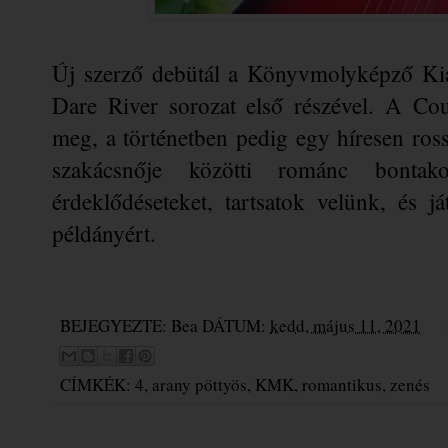
Új szerző debütál a Könyvmolyképző Kia
Dare River sorozat első részével. A Coun
meg, a történetben pedig egy híresen ross
szakácsnője közötti románc bontako
érdeklődéseteket, tartsatok velünk, és ját
példányért.
BEJEGYEZTE:
Bea
DÁTUM:
kedd, május 11, 2021
CÍMKÉK:
4
,
arany pöttyös
,
KMK
,
romantikus
,
zenés