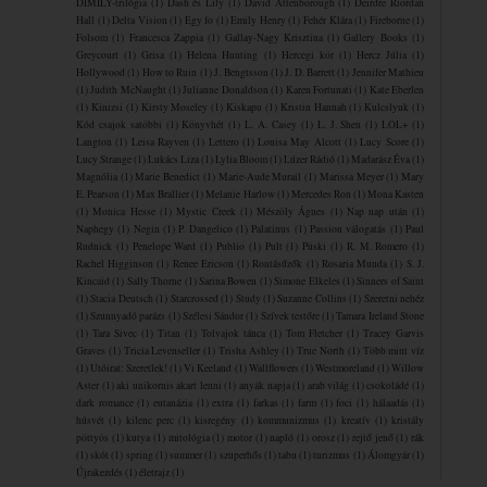
DIMILY-trilógia
(1)
Dash és Lily
(1)
David Attenborough
(1)
Deirdre Riordan
Hall
(1)
Delta Vision
(1)
Egy fo
(1)
Emily Henry
(1)
Fehér Klára
(1)
Fireborne
(1)
Folsom
(1)
Francesca Zappia
(1)
Gallay-Nagy Krisztina
(1)
Gallery Books
(1)
Greycourt
(1)
Grisa
(1)
Helena Hunting
(1)
Hercegi kör
(1)
Hercz Júlia
(1)
Hollywood
(1)
How to Ruin
(1)
J. Bengtsson
(1)
J. D. Barrett
(1)
Jennifer Mathieu
(1)
Judith McNaught
(1)
Julianne Donaldson
(1)
Karen Fortunati
(1)
Kate Eberlen
(1)
Kinizsi
(1)
Kirsty Moseley
(1)
Kiskapu
(1)
Kristin Hannah
(1)
Kulcslyuk
(1)
Kód csajok satöbbi
(1)
Könyvhét
(1)
L. A. Casey
(1)
L. J. Shen
(1)
LOL+
(1)
Langton
(1)
Leisa Rayven
(1)
Lettero
(1)
Louisa May Alcott
(1)
Lucy Score
(1)
Lucy Strange
(1)
Lukács Liza
(1)
Lylia Bloom
(1)
Lúzer Rádió
(1)
Madarász Éva
(1)
Magnólia
(1)
Marie Benedict
(1)
Marie-Aude Murail
(1)
Marissa Meyer
(1)
Mary
E. Pearson
(1)
Max Brallier
(1)
Melanie Harlow
(1)
Mercedes Ron
(1)
Mona Kasten
(1)
Monica Hesse
(1)
Mystic Creek
(1)
Mészöly Ágnes
(1)
Nap nap után
(1)
Naphegy
(1)
Negin
(1)
P. Dangelico
(1)
Palatinus
(1)
Passion válogatás
(1)
Paul
Rudnick
(1)
Penelope Ward
(1)
Publio
(1)
Pult
(1)
Püski
(1)
R. M. Romero
(1)
Rachel Higginson
(1)
Renee Ericson
(1)
Rontásűzők
(1)
Rosaria Munda
(1)
S. J.
Kincaid
(1)
Sally Thorne
(1)
Sarina Bowen
(1)
Simone Elkeles
(1)
Sinners of Saint
(1)
Stacia Deutsch
(1)
Starcrossed
(1)
Study
(1)
Suzanne Collins
(1)
Szeretni nehéz
(1)
Szunnyadó parázs
(1)
Szélesi Sándor
(1)
Szívek testőre
(1)
Tamara Ireland Stone
(1)
Tara Sivec
(1)
Titan
(1)
Tolvajok ​tánca
(1)
Tom Fletcher
(1)
Tracey Garvis
Graves
(1)
Tricia Levenseller
(1)
Trisha Ashley
(1)
True North
(1)
Több mint víz
(1)
Utóirat: Szeretlek!
(1)
Vi Keeland
(1)
Wallflowers
(1)
Westmoreland
(1)
Willow
Aster
(1)
aki unikornis akart lenni
(1)
anyák napja
(1)
arab világ
(1)
csokoládé
(1)
dark romance
(1)
eutanázia
(1)
extra
(1)
farkas
(1)
farm
(1)
foci
(1)
hálaadás
(1)
húsvét
(1)
kilenc perc
(1)
kisregény
(1)
kommunizmus
(1)
kreatív
(1)
kristály
pöttyös
(1)
kutya
(1)
mitológia
(1)
motor
(1)
napló
(1)
orosz
(1)
rejtő jenő
(1)
rák
(1)
skót
(1)
spring
(1)
summer
(1)
szuperhős
(1)
tabu
(1)
turizmus
(1)
Álomgyár
(1)
Újrakezdés
(1)
életrajz
(1)