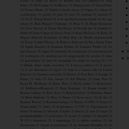
Ciceró
(5)
Főnix
(5)
Hessa
(5)
Kerstin Gier
(5)
LMBTQ
(5)
Nagy
Könyv
(5)
Off-Campus
(5)
SeaBreeze
(5)
Sulijegyzetek
(5)
Tarryn Fisher
(5)
Twister Media
(5)
Tüskék és rózsák udvara
(5)
Ulpius
(5)
cirkusz
(5)
családregény
(5)
gasztro
(5)
gimi
(5)
rázós
(5)
szülinap
(5)
varázsló
(5)
2.5
(4)
21. Század Kiadó
(4)
A fiú akit Karácsonynak hívnak
(4)
Az vagy
nekem
(4)
Book Bloggers' Challenge
(4)
Briar U
(4)
Brigid Kemmerer
(4)
Cover Reveal
(4)
Donna MacMeans
(4)
Feszülő húr
(4)
Jennifer E.
Smith
(4)
Jenny Colgan
(4)
Jessica Park
(4)
Katie McGarry
(4)
Kelly
(4)
Magyar Könyvek Nyomában
(4)
Matt Haig
(4)
Mielőtt megismertelek
(4)
Piciny Csodák Péksége
(4)
Rebecca Donovan
(4)
Rácz-Stefán Tibor
(4)
Sophie Kinsella
(4)
Stephanie Perkins
(4)
Tammara Webber
(4)
Tíz
2
apró lélegzet
(4)
angol
(4)
elementál
(4)
feminizmus
(4)
ismeretterjesztő
►
(4)
levélregény
(4)
mebeforeyou
(4)
megjelenések
(4)
novella
(4)
olasz
2
►
(4)
pszichológia
(4)
sport
(4)
steampunk
(4)
zombi
(4)
édesség
(4)
3
(3)
A fiúknak akiket valaha szerettem
(3)
A herceg emberei
(3)
A nyertes
(3)
A szív körvonalai
(3)
Agave
(3)
Anna és a francia csók
(3)
Central
Könyvek
(3)
Chambers testvérek
(3)
Dessen
(3)
Erin Watt
(3)
Európa
(3)
Fumax
(3)
Jaffa
(3)
Jane Austen
(3)
Jeff Wheeler
(3)
Jenny Han
(3)
Karen M. McManus
(3)
Kasie West
(3)
Király Anikó
(3)
Királyforrás
(3)
KisKönyvesBloggerek
(3)
Kody Keplinger
(3)
Komor elemek
(3)
Kristen Callihan
(3)
Kylie Scott
(3)
Könyvfesztivál
(3)
Madeline Hunter
(3)
Marie Rutkoski
(3)
Mary Jo Putney
(3)
Never never
(3)
On Sai
(3)
Rainbow Rowell
(3)
Razorland trilógia
(3)
Royals
(3)
SJM
(3)
Scolar
(3)
Semmi pánik
(3)
Silber
(3)
Szépirodalmi
(3)
VIP
(3)
Vágymágusok
(3)
dráma
(3)
démon
(3)
idézetek
(3)
kalóz
(3)
kihívás
(3)
nyár
(3)
origin
(3)
posztapokaliptikus
(3)
rasszizmus
(3)
savant
(3)
sárkány
(3)
önsegítő
(3)
50
(2)
A bronzlovas
(2)
A papírmágus
(2)
A túlélés szabályai
(2)
Ali
Hazelwood
(2)
Anyám teremtményei
(2)
Az Arkánum Krónikák
(2)
Az