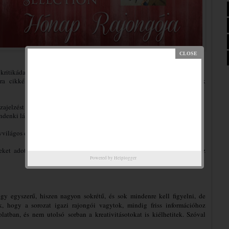
kritikádat
a cikkéhez, amit a hónap során Párválasztó témában közöl (a cikk
zajelzést kaphatsz róla
ndenki láthatja, hogy te voltál a legnagyobb fangirl
yvvilágos cikkekből
ket adott hónap utolsó előtti napján éjfélig szükséges teljesíteni. Az
Powered by
Helplogger
gy egyszerű, hiszen nagyon sokrétű, és sok mindenre kell figyelni, de
k, hogy a sorozat igazi rajongói vagytok, mindig friss információhoz
latban, és nem utolsó sorban a kreativitásotokat is kiélhetitek. Szóval