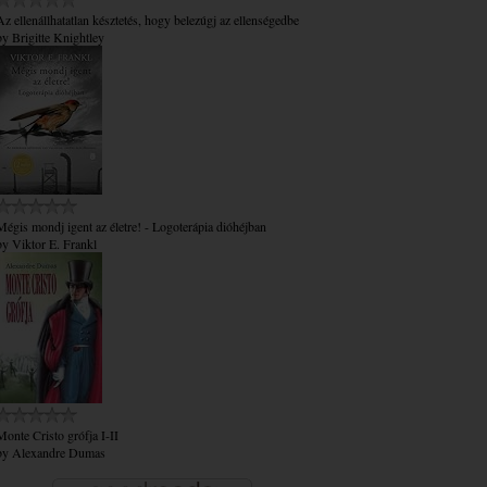
Az ​ellenállhatatlan késztetés, hogy belezúgj az ellenségedbe
by
Brigitte Knightley
Mégis mondj igent az életre! - Logoterápia dióhéjban
by
Viktor E. Frankl
Monte Cristo grófja I-II
by
Alexandre Dumas