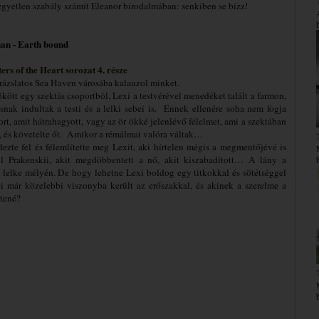
egyetlen szabály számít Eleanor birodalmában: senkiben se bízz!
han - Earth bound
ers of the Heart sorozat 4. része
arázslatos Sea Haven városába kalauzol minket.
ött egy szektás csoportból, Lexi a testvérével menedéket talált a farmon,
nak indultak a testi és a lelki sebei is. Ennek ellenére soha nem fogja
rort, amit hátrahagyott, vagy az ör ökké jelenlévő félelmet, ami a szektában
t, és követelte őt. Amikor a rémálmai valóra váltak…
ezte fel és félemlítette meg Lexit, aki hírtelen mégis a megmentőjévé is
il Prakenskii, akit megdöbbentett a nő, akit kiszabadított… A lány a
a lelke mélyén. De hogy lehetne Lexi boldog egy titkokkal és sötétséggel
 aki már közelebbi viszonyba került az erőszakkal, és akinek a szerelme a
ntené?