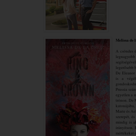
Melissa de 
A csöndes é
legnagyobb 
segítségéve
legerősebb b
De
Eleanor
is a végé
gondoskodn
Prussia szá
egyetlen a 
trónon. De 
katonájába, 
Marie és Ae
szerepét, és
mindig is a
irányítson.
mértékeket 