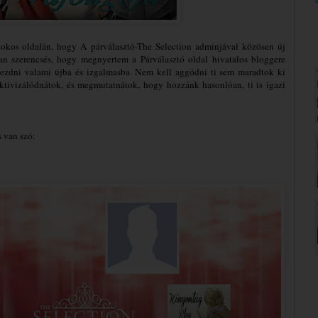
okos oldalán, hogy A párválasztó-The Selection adminjával közösen új
 szerencsés, hogy megnyertem a Párválasztó oldal hivatalos bloggere
ekezdni valami újba és izgalmasba. Nem kell aggódni ti sem maradtok ki
tivizálódnátok, és megmutatnátok, hogy hozzánk hasonlóan, ti is igazi
s van szó: