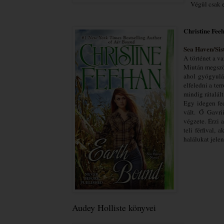
Végül csak 
Christine Fee
Sea Haven/Sist
A történet a v
Miután megszök
ahol gyógyulás
elfeledni a ter
mindig rátalál
Egy idegen fed
vált. Ő Gavri
végzete. Érzi 
teli férfival,
halálukat jele
Audey Holliste könyvei