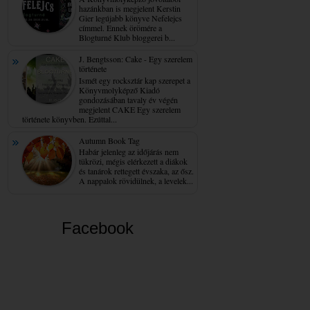
hazánkban is megjelent Kerstin
Gier legújabb könyve Nefelejcs
címmel. Ennek örömére a
Blogturné Klub bloggerei b...
J. Bengtsson: Cake - Egy ​szerelem
története
Ismét egy rocksztár kap szerepet a
Könyvmolyképző Kiadó
gondozásában tavaly év végén
megjelent CAKE Egy szerelem
története könyvben. Ezúttal...
Autumn Book Tag
Habár jelenleg az időjárás nem
tükrözi, mégis elérkezett a diákok
és tanárok rettegett évszaka, az ősz.
A nappalok rövidülnek, a levelek...
Facebook