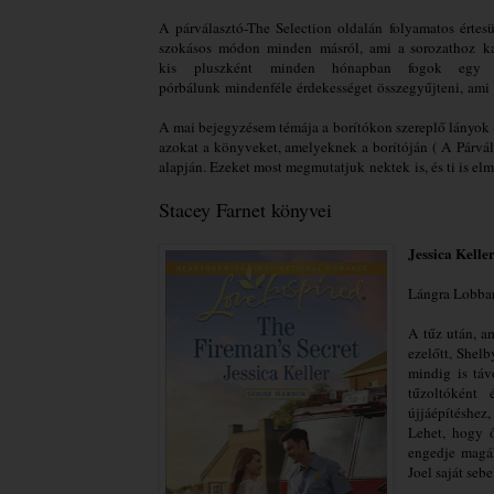
A párválasztó-The Selection oldalán
folyamatos értes
szokásos módon minden másról, ami a sorozathoz kap
kis pluszként minden hónapban fogok egy b
pórbálunk mindenféle érdekességet összegyűjteni, am
A mai bejegyzésem témája a borítókon szereplő lányok - 
azokat a könyveket, amelyeknek a borítóján ( A Párvá
alapján. Ezeket most megmutatjuk nektek is, és ti is e
Stacey Farnet könyvei
Jessica Kelle
Lángra Lobba
A tűz után, a
ezelőtt, Shelb
mindig is táv
tűzoltóként
újjáépítéshez
Lehet, hogy 
engedje magáh
Joel saját seb