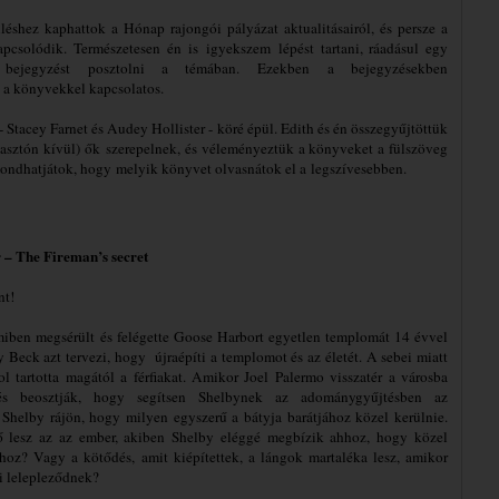
üléshez
kaphattok a Hónap rajongói pályázat aktualitásairól, és persze a
csolódik. Természetesen én is igyekszem lépést tartani, ráadásul egy
ejegyzést posztolni a témában. Ezekben a bejegyzésekben
i a könyvekkel kapcsolatos.
Stacey Farnet és Audey Hollister - köré épül. Edith és én összegyűjtöttük
lasztón kívül) ők szerepelnek, és véleményeztük a könyveket a fülszöveg
lmondhatjátok, hogy melyik könyvet olvasnátok el a
legszívesebben.
r – The Fireman’s secret
nt!
miben megsérült és felégette Goose Harbort egyetlen templomát 14 évvel
y Beck azt tervezi, hogy újraépíti a templomot és az életét. A sebei miatt
ol tartotta magától a férfiakat. Amikor Joel Palermo visszatér a városba
 és beosztják, hogy segítsen Shelbynek az adománygyűjtésben az
, Shelby rájön, hogy milyen egyszerű a bátyja barátjához közel kerülnie.
ő lesz az az ember, akiben Shelby eléggé megbízik ahhoz, hogy közel
oz? Vagy a kötődés, amit kiépítettek, a lángok martaléka lesz, amikor
ei lelepleződnek?