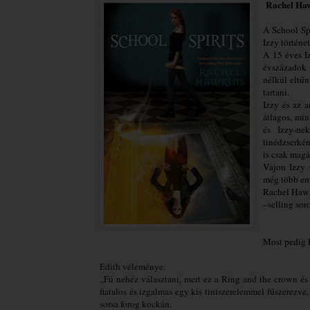
Rachel Hawk
A School Spi
Izzy történet
A 15 éves I
évszázadok
nélkül eltűn
tartani.
Izzy és az 
átlagos, min
és Izzy-ne
tinédzserké
is csak magá
Vajon Izzy ú
még több em
Rachel Hawk
–selling sor
Most pedig 
Edith véleménye: 
,,Fú nehéz választani, mert ez a Ring and the crown é
fiatalos és izgalmas egy kis tiniszerelemmel fűszerezve,
sorsa forog kockán.