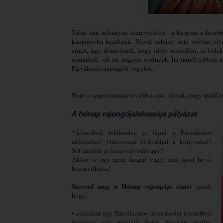
Talán már néhányan észrevettétek a blogom a facebb
kampányba kezdtünk. Mivel néhány hete voltam olyan
címet, úgy döntöttünk, hogy ideje összeállni, és bel
semmiből, sőt mi nagyon örülnénk, ha minél többen ak
Párválasztó-rajongók vagytok.
Nem is szaporítanám tovább a szót, lássuk, hogy miről i
A hónap rajongója/olvasója pályázat
*
Álmodból felébredve is fújod a Párválasztó
idézeteket? Oda-vissza elolvastad a könyveket?
Sőt minden jó könyvért odavagy?
Akkor te egy igazi fangirl vagy, amit most be is
bizonyíthatsz!
Szerezd meg a Hónap rajongója címet
azzal,
hogy:
• elküldöd egy Párválasztós alkotásodat üzenetben
(montázs, rajz, manikűr, festés, fénykép, shelfie,