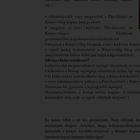
stb.)
• véleményezed vagy megosztod a Párválasztó és
Könyvvilág képeit, bejegyzéseit
• megírod a havi kedvenc Párválasztós és
Könyvvilágos Facebook
posztodat/fényképalbumodat/oldalfunkciót
• megírod a Könyvvilág blognak, a havi kedvenc könyv
• végül pedig kommentelsz a Könyvvilág blog extr
megjelenésére külön felhívjuk majd a figyelmeteket)
Mit nyerhetsz mindezzel?
• alkotásodat megmutathatod rajongó társaidnak, és viss
• felkerülsz a Hónap rajongója alkalmazás falára, így mi
• új könyvekkel ismerkedhetsz meg a könyvkritikákból
• extra információkhoz juthatsz a Párválasztóról a Kön
Versenyre fel, győzzön a legnagyobb rajongó!
(Eredményhirdetés a hónap utolsó napján. A feltétele
üzeneteket elég csak az egyik oldalnak megírni! )
Ez lenne tehát a mi kis projektünk. Nem állítjuk, ho
szerintünk megéri. Amellett, hogy bebizonyíthatjáto
juthattok a könyv további részeivel, a filmmel kapcso
mindenképpen érdemes belevágni!