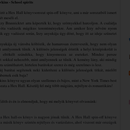
ins - School spirits
rit a Hex Hall könyvsorozat spin-off könyve, ami a már sorozatból ismert
ét meséli el.
zzy Brannicktet arra képezték ki, hogy szörnyekkel harcoljon. A családja
 óta vadászik mágikus teremtményekre. Ám amikor Izzy nővére nyom
ik egy vadászat során, Izzy anyukája úgy dönt, hogy itt az ideje szünetet
anyukája új városba költözik, de hamarosan észreveszik, hogy nem olyan
t amilyennek tűnik. A különös jelenségek érintik a helyi középiskolát is
k eltökélt szándéka, hogy kinyomozza az eseteket. Mindez persze
nt sokkal nehezebb, mint amilyennek az tűnik. A kemény lány, aki mindig
ra számíthatott, hirtelen barátokat szerez és még szerelmes is lesz.
j barátai segítenek neki kideríteni a különös jelenségek titkát, mielőtt
bernek esik baja?
ins könyve ugyan olyan szellemes és bájos, mint a New York Times best
ozata a Hex Hall. Készülj fel még több mágiára, rejtélyre és romantikára!
Edith és én is elmondjuk, hogy mi melyik könyvet olvasnánk:
s a Hex hall-os könyv is nagyon jónak tűnik. A Hex Hall spin-off könyve 
 a másik könyv szintén rejtélyes és varázslatos, ahol viszont már országok 