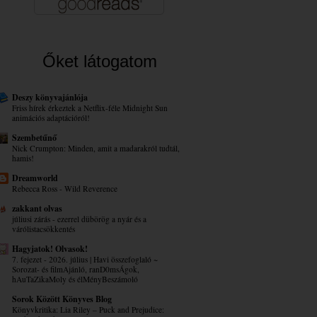
Őket látogatom
Deszy könyvajánlója
Friss hírek érkeztek a Netflix-féle Midnight Sun
animációs adaptációról!
Szembetűnő
Nick Crumpton: Minden, amit a madarakról tudtál,
hamis!
Dreamworld
Rebecca Ross - Wild Reverence
zakkant olvas
júliusi zárás - ezerrel dübörög a nyár és a
várólistacsökkentés
Hagyjatok! Olvasok!
7. fejezet - 2026. július | Havi összefoglaló ~
Sorozat- és filmAjánló, ranD0msÁgok,
hAuTaZikaMoly és élMényBeszámoló
Sorok Között Könyves Blog
Könyvkritika: Lia Riley – Puck ​and Prejudice: