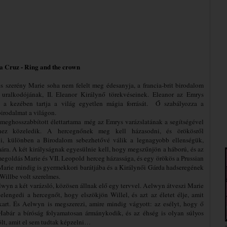
la Cruz - Ring and the crown
s szerény Marie soha nem felelt meg édesanyja, a francia-brit birodalom
uralkodójának, II. Eleanor Királynő törekvéseinek. Eleanor az Emrys
l a kezében tartja a világ egyetlen mágia forrását. Ő szabályozza a
irodalmat a világon.
 meghosszabbított élettartama
még az Emrys varázslatának a segítségével
hez közeledik. A hercegnőnek meg kell házasodni, és örökösről
i, különben a Birodalom sebezhetővé válik a legnagyobb ellenségük,
mára. A két királyságnak egyesülnie kell, hogy megszűnjön a háború, és az
megoldás Marie és VII. Leopold herceg házassága, és egy örökös a Prussian
Marie mindig is gyermekkori barátjába és a Királynői Gárda hadseregének
Willbe volt szerelmes.
lwyn a két varázsló, közösen állnak elő egy tervvel. Aelwyn átveszi Marie
 elengedi a hercegnőt, hogy elszökjön Willel, és azt az életet élje, amit
kart. És Aelwyn is megszerezi, amire mindig vágyott: az esélyt, hogy ő
 Habár a bíróság folyamatosan ármánykodik, és az éhség is olyan súlyos
ölt, amit el sem tudtak képzelni…