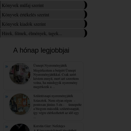
Könyvek műfaj szerint
Könyvek értékelés szerint
Könyvek kiadók szerint
Hírek, filmek, élmények, tagek...
A hónap legjobbjai
Ünnepi Nyereményjáték
Megérkeztem a beígért Ünnepi
Nyereményjátékkal. Csak azért
késtem ennyit, mert azt szerettem
volna, ha mindegyik nyeremény
megérkezik a ...
Születésnapi nyereményjáték
Sziasztok. Nem olyan régen -
pontosan június 5-én - ünnepelte
a blogom második születésnapját,
így végre elérkezhetett az idő egy
...
Kerstin Gier: Nefelejcs
A Könyvmolyképző jóvoltából