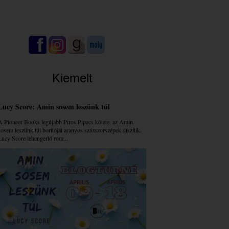
Kiemelt
Lucy Score: Amin sosem leszünk túl
A Pioneer Books legújabb Piros Pipacs kötete, az Amin
sosem leszünk túl borítóját aranyos százszorszépek díszítik.
Lucy Score lehengerlő rom...