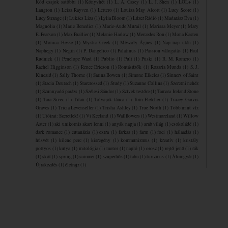
Kód csajok satöbbi
(1)
Könyvhét
(1)
L. A. Casey
(1)
L. J. Shen
(1)
LOL+
(1)
Langton
(1)
Leisa Rayven
(1)
Lettero
(1)
Louisa May Alcott
(1)
Lucy Score
(1)
Lucy Strange
(1)
Lukács Liza
(1)
Lylia Bloom
(1)
Lúzer Rádió
(1)
Madarász Éva
(1)
Magnólia
(1)
Marie Benedict
(1)
Marie-Aude Murail
(1)
Marissa Meyer
(1)
Mary
E. Pearson
(1)
Max Brallier
(1)
Melanie Harlow
(1)
Mercedes Ron
(1)
Mona Kasten
(1)
Monica Hesse
(1)
Mystic Creek
(1)
Mészöly Ágnes
(1)
Nap nap után
(1)
Naphegy
(1)
Negin
(1)
P. Dangelico
(1)
Palatinus
(1)
Passion válogatás
(1)
Paul
Rudnick
(1)
Penelope Ward
(1)
Publio
(1)
Pult
(1)
Püski
(1)
R. M. Romero
(1)
Rachel Higginson
(1)
Renee Ericson
(1)
Rontásűzők
(1)
Rosaria Munda
(1)
S. J.
Kincaid
(1)
Sally Thorne
(1)
Sarina Bowen
(1)
Simone Elkeles
(1)
Sinners of Saint
(1)
Stacia Deutsch
(1)
Starcrossed
(1)
Study
(1)
Suzanne Collins
(1)
Szeretni nehéz
(1)
Szunnyadó parázs
(1)
Szélesi Sándor
(1)
Szívek testőre
(1)
Tamara Ireland Stone
(1)
Tara Sivec
(1)
Titan
(1)
Tolvajok ​tánca
(1)
Tom Fletcher
(1)
Tracey Garvis
Graves
(1)
Tricia Levenseller
(1)
Trisha Ashley
(1)
True North
(1)
Több mint víz
(1)
Utóirat: Szeretlek!
(1)
Vi Keeland
(1)
Wallflowers
(1)
Westmoreland
(1)
Willow
Aster
(1)
aki unikornis akart lenni
(1)
anyák napja
(1)
arab világ
(1)
csokoládé
(1)
dark romance
(1)
eutanázia
(1)
extra
(1)
farkas
(1)
farm
(1)
foci
(1)
hálaadás
(1)
húsvét
(1)
kilenc perc
(1)
kisregény
(1)
kommunizmus
(1)
kreatív
(1)
kristály
pöttyös
(1)
kutya
(1)
mitológia
(1)
motor
(1)
napló
(1)
orosz
(1)
rejtő jenő
(1)
rák
(1)
skót
(1)
spring
(1)
summer
(1)
szuperhős
(1)
tabu
(1)
turizmus
(1)
Álomgyár
(1)
Újrakezdés
(1)
életrajz
(1)