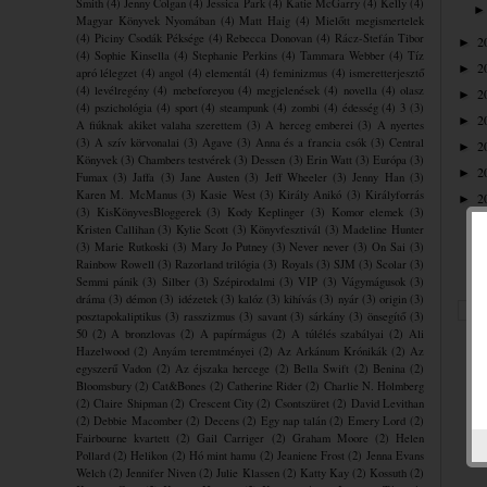
Smith
(4)
Jenny Colgan
(4)
Jessica Park
(4)
Katie McGarry
(4)
Kelly
(4)
Magyar Könyvek Nyomában
(4)
Matt Haig
(4)
Mielőtt megismertelek
(4)
Piciny Csodák Péksége
(4)
Rebecca Donovan
(4)
Rácz-Stefán Tibor
2
►
(4)
Sophie Kinsella
(4)
Stephanie Perkins
(4)
Tammara Webber
(4)
Tíz
2
►
apró lélegzet
(4)
angol
(4)
elementál
(4)
feminizmus
(4)
ismeretterjesztő
(4)
levélregény
(4)
mebeforeyou
(4)
megjelenések
(4)
novella
(4)
olasz
2
►
(4)
pszichológia
(4)
sport
(4)
steampunk
(4)
zombi
(4)
édesség
(4)
3
(3)
2
►
A fiúknak akiket valaha szerettem
(3)
A herceg emberei
(3)
A nyertes
(3)
A szív körvonalai
(3)
Agave
(3)
Anna és a francia csók
(3)
Central
2
►
Könyvek
(3)
Chambers testvérek
(3)
Dessen
(3)
Erin Watt
(3)
Európa
(3)
2
►
Fumax
(3)
Jaffa
(3)
Jane Austen
(3)
Jeff Wheeler
(3)
Jenny Han
(3)
Karen M. McManus
(3)
Kasie West
(3)
Király Anikó
(3)
Királyforrás
2
►
(3)
KisKönyvesBloggerek
(3)
Kody Keplinger
(3)
Komor elemek
(3)
Kristen Callihan
(3)
Kylie Scott
(3)
Könyvfesztivál
(3)
Madeline Hunter
(3)
Marie Rutkoski
(3)
Mary Jo Putney
(3)
Never never
(3)
On Sai
(3)
Rainbow Rowell
(3)
Razorland trilógia
(3)
Royals
(3)
SJM
(3)
Scolar
(3)
Semmi pánik
(3)
Silber
(3)
Szépirodalmi
(3)
VIP
(3)
Vágymágusok
(3)
dráma
(3)
démon
(3)
idézetek
(3)
kalóz
(3)
kihívás
(3)
nyár
(3)
origin
(3)
posztapokaliptikus
(3)
rasszizmus
(3)
savant
(3)
sárkány
(3)
önsegítő
(3)
50
(2)
A bronzlovas
(2)
A papírmágus
(2)
A túlélés szabályai
(2)
Ali
Hazelwood
(2)
Anyám teremtményei
(2)
Az Arkánum Krónikák
(2)
Az
egyszerű Vadon
(2)
Az éjszaka hercege
(2)
Bella Swift
(2)
Benina
(2)
Bloomsbury
(2)
Cat&Bones
(2)
Catherine Rider
(2)
Charlie N. Holmberg
(2)
Claire Shipman
(2)
Crescent City
(2)
Csontszüret
(2)
David Levithan
(2)
Debbie Macomber
(2)
Decens
(2)
Egy nap talán
(2)
Emery Lord
(2)
Fairbourne kvartett
(2)
Gail Carriger
(2)
Graham Moore
(2)
Helen
Pollard
(2)
Helikon
(2)
Hó mint hamu
(2)
Jeaniene Frost
(2)
Jenna Evans
Welch
(2)
Jennifer Niven
(2)
Julie Klassen
(2)
Katty Kay
(2)
Kossuth
(2)