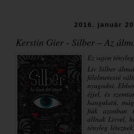
2016. január 20
Kerstin Gier - Silber – Az álm
Ez vajon tényleg
Liv Silber álma
félelmetessé vál
nyugodni. Ebben
éjjel, és szemt
hangulatú, mági
fiúk azonban 
állnak Livvel, 
tényleg létezne