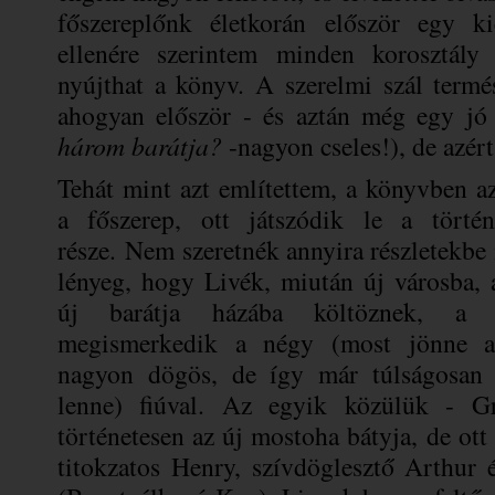
főszereplőnk életkorán először egy 
ellenére szerintem minden korosztály
nyújthat a könyv. A szerelmi szál termé
ahogyan először - és aztán még egy jó
három barátja?
-nagyon cseles!), de azér
Tehát mint azt említettem, a könyvben a
a főszerep, ott játszódik le a törté
része.
Nem szeretnék annyira részletekbe
lényeg, hogy Livék, miután új városba, 
új barátja házába költöznek, a 
megismerkedik a négy (most jönne a
nagyon dögös, de így már túlságosan
lenne) fiúval. Az egyik közülük - G
történetesen az új mostoha bátyja, de ot
titokzatos Henry, szívdöglesztő Arthur 