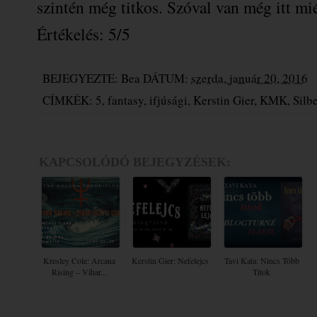
szintén még titkos. Szóval van még itt mi
Értékelés: 5/5
BEJEGYEZTE:
Bea
DÁTUM:
szerda, január 20, 2016
CÍMKÉK:
5
,
fantasy
,
ifjúsági
,
Kerstin Gier
,
KMK
,
Silb
KAPCSOLÓDÓ BEJEGYZÉSEK:
Kresley Cole: Arcana
Kerstin Gier: Nefelejcs
Tavi Kata: Nincs Több
Rising – Vihar...
Titok