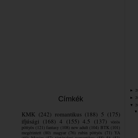
2
►
Címkék
2
►
2
▼
KMK
(242)
romantikus
(188)
5
(175)
ifjúsági
(168)
4
(155)
4.5
(137)
vörös
pöttyös
(121)
fantasy
(108)
new adult
(104)
BTK
(101)
megérintett
(80)
magyar
(76)
rubin pöttyös
(71)
YA
(60)
Maxim
(57)
történelmi romantikus
(55)
5*
(53)