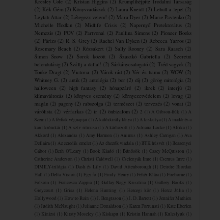
Kresley Cole
(2)
Kristan Higgins
(2)
Krumplihéjpite ​Irodalmi Társaság
(2)
Kék Gém
(2)
Könyvvadászok
(2)
Laura Kneidl
(2)
Lehull a lepel
(2)
Leylah Attar
(2)
Lélegezz velem!
(2)
Mara Dyer
(2)
Marie Pavlenko
(2)
Michelle Hodkin
(2)
Midlife Crisis
(2)
Napernyő Protektorátus
(2)
Nemezis
(2)
POV
(2)
Partvonal
(2)
Paullina Simons
(2)
Pioneer Books
(2)
Párizs
(2)
R. S. Grey
(2)
Rachel Van Dyken
(2)
Rebecca Yarros
(2)
Rosemary Beach
(2)
Rózsakert
(2)
Sally Rooney
(2)
Sara Raasch
(2)
Simon Snow
(2)
Sorok között
(2)
Szaszkó Gabriella
(2)
Szeretni
bolondulásig
(2)
Szállj a dallal!
(2)
Sárkánycsalogató
(2)
Tiéd vagyok
(2)
Tonke Dragt
(2)
Victoria
(2)
Várok rád
(2)
Vér és hamu
(2)
WOW
(2)
Whitney G.
(2)
antik
(2)
antológia
(2)
bor
(2)
díj
(2)
görög mitológia
(2)
halloween
(2)
high fantasy
(2)
hónapzáró
(2)
ikrek
(2)
interjú
(2)
klímaváltozás
(2)
könyves esemény
(2)
környezetvédelem
(2)
lovag
(2)
magán
(2)
pagony
(2)
rabszolga
(2)
természet
(2)
tervezés
(2)
vonat
(2)
várólista
(2)
vérfarkas
(2)
ír
(2)
önbizalom
(2)
2
(1)
A Gibson-fiúk
(1)
A
Szem
(1)
A férfiak végnapjai
(1)
A kalózkirály lánya
(1)
A kiskutya
(1)
A madár és a
kard krónikái
(1)
A szív ritmusa
(1)
A ​kárhozott
(1)
Adriana Locke
(1)
Afrika
(1)
Akkord
(1)
Alexandra
(1)
Amy Harmon
(1)
Animus
(1)
Ashley Carrigan
(1)
Ava
Dellaira
(1)
Az ezredik emelet
(1)
Az éhezők viadala
(1)
BTK húsvét
(1)
Bessenyei
Gábor
(1)
Beth O'Leary
(1)
Book Kiadó
(1)
Bűnösök
(1)
Casey McQuiston
(1)
Catherine Anderson
(1)
Christi Caldwell
(1)
Cselenyák Imre
(1)
Csernus Imre
(1)
DIMILY-trilógia
(1)
Dash és Lily
(1)
David Attenborough
(1)
Deirdre Riordan
Hall
(1)
Delta Vision
(1)
Egy fo
(1)
Emily Henry
(1)
Fehér Klára
(1)
Fireborne
(1)
Folsom
(1)
Francesca Zappia
(1)
Gallay-Nagy Krisztina
(1)
Gallery Books
(1)
Greycourt
(1)
Grisa
(1)
Helena Hunting
(1)
Hercegi kör
(1)
Hercz Júlia
(1)
Hollywood
(1)
How to Ruin
(1)
J. Bengtsson
(1)
J. D. Barrett
(1)
Jennifer Mathieu
(1)
Judith McNaught
(1)
Julianne Donaldson
(1)
Karen Fortunati
(1)
Kate Eberlen
(1)
Kinizsi
(1)
Kirsty Moseley
(1)
Kiskapu
(1)
Kristin Hannah
(1)
Kulcslyuk
(1)