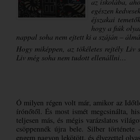
az iskolába, ah
egészen kedvesek
éjszakai temetők
hogy a fiúk olya
nappal soha nem ejtett ki a száján – álm
Hogy miképpen, az tökéletes rejtély Liv 
Liv még soha nem tudott ellenállni…
Ó milyen régen volt már, amikor az Időtl
írónőtől. És most ismét megcsinálta, hi
teljesen más, és mégis varázslatos világ
csöppennék újra bele. Silber története
engem nagyon lekötött, és élvezettel olv