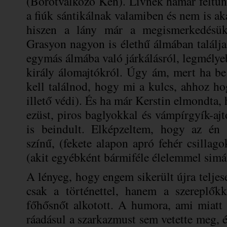
(Borotválkozó Ken). Livnek hamar feltűn
a fiúk sántikálnak valamiben és nem is a
hiszen a lány már a megismerkedésük
Grasyon nagyon is élethű álmában találja
egymás álmába való járkálásról, legmélyeb
király álomajtókról. Úgy ám, mert ha be
kell találnod, hogy mi a kulcs, ahhoz ho
illető védi). És ha már Kerstin elmondta, 
ezüst, piros baglyokkal és vámpírgyík-aj
is beindult. Elképzeltem, hogy az én a
színű, (fekete alapon apró fehér csillago
(akit egyébként bármiféle élelemmel simán
A lényeg, hogy engem sikerült újra telje
csak a történettel, hanem a szereplők
főhősnőt alkotott. A humora, ami miatt
ráadásul a szarkazmust sem vetette meg, és