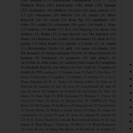
General Press
(41)
karácsony
(36)
zenés
(32)
ünnepi
(31)
disztópikus
(30)
MúltKor
(29)
Libri
(28)
arany pöttyös
(27)
3.5
(25)
Athenaeum
(25)
háborús
(25)
19. század
(24)
Menő
Könyvek
(24)
20. század
(23)
Book Tag
(23)
elmélkedés
(22)
Gabo
(21)
család
(21)
történelem
(20)
gyász
(18)
Sarah J. Maas
(17)
kedvenc
(17)
tündér
(17)
JLA
(16)
betegség
(16)
mesés
(16)
erotikus
(15)
thriller
(15)
Collen Hoover
(14)
The Selection
(14)
filmes
(14)
humoros
(14)
kolibri
(14)
Insomnia
(13)
chick lit
(13)
gyerek
(13)
Móra Kiadó
(12)
erőszak
(12)
krimi
(12)
18. század
(11)
Böszörményi Gyula
(10)
játék
(10)
luxen
(10)
élmény
(10)
Elle Kennedy
(9)
Hónap rajongója
(9)
LOL
(9)
Manó Könyvek
(9)
barátság
(9)
holokauszt
(9)
nyomozós
(9)
zafír pöttyös
(9)
ACOTAR
(8)
Abbi Glines
(8)
Ambrózy báró esetei
(8)
Cartaphilus
(8)
Elizabeth Hoyt
(8)
Jojo Moyes
(8)
New York
(8)
Üvegtrón
(8)
évzáró
(8)
BTK rendhagyó
(7)
Maiden Lane
(7)
Park
(7)
Tavi Kata
(7)
boszis
(7)
klasszikus
(7)
orgyilkos
(7)
outlander
(7)
rockstar
(7)
sci-fi
(7)
Diana Gabaldon
(6)
K. A. Tucker
(6)
Sabrina Jeffries
(6)
Tilos az Á
Könyvek
(6)
amnézia
(6)
lista
(6)
rovat
(6)
századforduló
(6)
tinik
(6)
tánc
(6)
utazás
(6)
vámpíros
(6)
összegző
(6)
Ad Librum
(5)
After
(5)
Ahern
(5)
Anna Todd
(5)
BTK karácsony
(5)
Brittainy C. Cherry
(5)
Ciceró
(5)
Főnix
(5)
Hessa
(5)
Kerstin Gier
(5)
LMBTQ
(5)
Nagy
Könyv
(5)
Off-Campus
(5)
SeaBreeze
(5)
Sulijegyzetek
(5)
Tarryn Fisher
(5)
Twister Media
(5)
Tüskék és rózsák udvara
(5)
Ulpius
(5)
cirkusz
(5)
családregény
(5)
gasztro
(5)
gimi
(5)
rázós
(5)
szülinap
(5)
varázsló
(5)
2.5
(4)
21. Század Kiadó
(4)
A fiú akit Karácsonynak hívnak
(4)
Az vagy
nekem
(4)
Book Bloggers' Challenge
(4)
Briar U
(4)
Brigid Kemmerer
(4)
Cover Reveal
(4)
Donna MacMeans
(4)
Feszülő húr
(4)
Jennifer E.