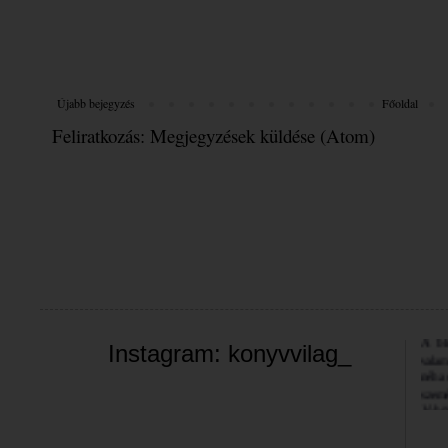
Újabb bejegyzés
Főoldal
Feliratkozás:
Megjegyzések küldése (Atom)
Üdvöz
A bl
Instagram: konyvvilag_
valam
néha 
szemé
Jó bö
Bea