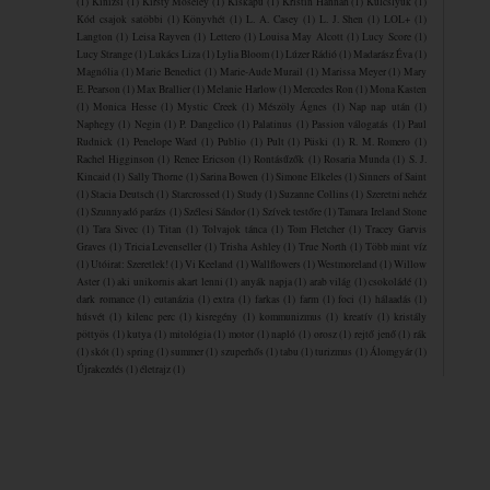
(1)
Kinizsi
(1)
Kirsty Moseley
(1)
Kiskapu
(1)
Kristin Hannah
(1)
Kulcslyuk
(1)
Kód csajok satöbbi
(1)
Könyvhét
(1)
L. A. Casey
(1)
L. J. Shen
(1)
LOL+
(1)
Langton
(1)
Leisa Rayven
(1)
Lettero
(1)
Louisa May Alcott
(1)
Lucy Score
(1)
Lucy Strange
(1)
Lukács Liza
(1)
Lylia Bloom
(1)
Lúzer Rádió
(1)
Madarász Éva
(1)
Magnólia
(1)
Marie Benedict
(1)
Marie-Aude Murail
(1)
Marissa Meyer
(1)
Mary
E. Pearson
(1)
Max Brallier
(1)
Melanie Harlow
(1)
Mercedes Ron
(1)
Mona Kasten
(1)
Monica Hesse
(1)
Mystic Creek
(1)
Mészöly Ágnes
(1)
Nap nap után
(1)
Naphegy
(1)
Negin
(1)
P. Dangelico
(1)
Palatinus
(1)
Passion válogatás
(1)
Paul
Rudnick
(1)
Penelope Ward
(1)
Publio
(1)
Pult
(1)
Püski
(1)
R. M. Romero
(1)
Rachel Higginson
(1)
Renee Ericson
(1)
Rontásűzők
(1)
Rosaria Munda
(1)
S. J.
Kincaid
(1)
Sally Thorne
(1)
Sarina Bowen
(1)
Simone Elkeles
(1)
Sinners of Saint
(1)
Stacia Deutsch
(1)
Starcrossed
(1)
Study
(1)
Suzanne Collins
(1)
Szeretni nehéz
(1)
Szunnyadó parázs
(1)
Szélesi Sándor
(1)
Szívek testőre
(1)
Tamara Ireland Stone
(1)
Tara Sivec
(1)
Titan
(1)
Tolvajok ​tánca
(1)
Tom Fletcher
(1)
Tracey Garvis
Graves
(1)
Tricia Levenseller
(1)
Trisha Ashley
(1)
True North
(1)
Több mint víz
(1)
Utóirat: Szeretlek!
(1)
Vi Keeland
(1)
Wallflowers
(1)
Westmoreland
(1)
Willow
Aster
(1)
aki unikornis akart lenni
(1)
anyák napja
(1)
arab világ
(1)
csokoládé
(1)
dark romance
(1)
eutanázia
(1)
extra
(1)
farkas
(1)
farm
(1)
foci
(1)
hálaadás
(1)
húsvét
(1)
kilenc perc
(1)
kisregény
(1)
kommunizmus
(1)
kreatív
(1)
kristály
pöttyös
(1)
kutya
(1)
mitológia
(1)
motor
(1)
napló
(1)
orosz
(1)
rejtő jenő
(1)
rák
(1)
skót
(1)
spring
(1)
summer
(1)
szuperhős
(1)
tabu
(1)
turizmus
(1)
Álomgyár
(1)
Újrakezdés
(1)
életrajz
(1)