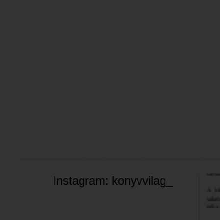
Üdvöz
Instagram: konyvvilag_
A bl
valam
néha 
szemé
Jó bö