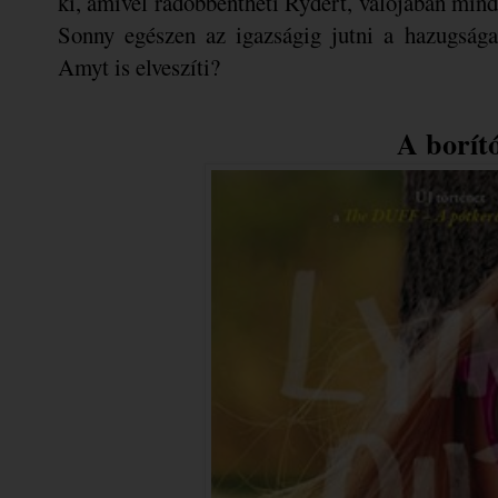
ki, amivel rádöbbentheti Rydert, valójában mind
Sonny egészen az igazságig jutni a hazugságai
Amyt is elveszíti?
A borít