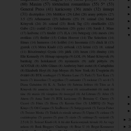
(60)
Maxim
(57)
történelmi romantikus
(55)
5*
(53)
General Press
(41)
karácsony
(36)
zenés
(32)
ünnepi
(31)
disztópikus
(30)
MúltKor
(29)
Libri
(28)
arany pöttyös
(27)
3.5
(25)
Athenaeum
(25)
háborús
(25)
19. század
(24)
Menő
Könyvek
(24)
20. század
(23)
Book Tag
(23)
elmélkedés
(22)
Gabo
(21)
család
(21)
történelem
(20)
gyász
(18)
Sarah J. Maas
(17)
kedvenc
(17)
tündér
(17)
JLA
(16)
betegség
(16)
mesés
(16)
erotikus
(15)
thriller
(15)
Collen Hoover
(14)
The Selection
(14)
filmes
(14)
humoros
(14)
kolibri
(14)
Insomnia
(13)
chick lit
(13)
gyerek
(13)
Móra Kiadó
(12)
erőszak
(12)
krimi
(12)
18. század
(11)
Böszörményi Gyula
(10)
játék
(10)
luxen
(10)
élmény
(10)
Elle Kennedy
(9)
Hónap rajongója
(9)
LOL
(9)
Manó Könyvek
(9)
barátság
(9)
holokauszt
(9)
nyomozós
(9)
zafír pöttyös
(9)
ACOTAR
(8)
Abbi Glines
(8)
Ambrózy báró esetei
(8)
Cartaphilus
(8)
Elizabeth Hoyt
(8)
Jojo Moyes
(8)
New York
(8)
Üvegtrón
(8)
évzáró
(8)
BTK rendhagyó
(7)
Maiden Lane
(7)
Park
(7)
Tavi Kata
(7)
boszis
(7)
klasszikus
(7)
orgyilkos
(7)
outlander
(7)
rockstar
(7)
sci-fi
(7)
Diana Gabaldon
(6)
K. A. Tucker
(6)
Sabrina Jeffries
(6)
Tilos az Á
Könyvek
(6)
amnézia
(6)
lista
(6)
rovat
(6)
századforduló
(6)
tinik
(6)
tánc
(6)
utazás
(6)
vámpíros
(6)
összegző
(6)
Ad Librum
(5)
After
(5)
Ahern
(5)
Anna Todd
(5)
BTK karácsony
(5)
Brittainy C. Cherry
(5)
Ciceró
(5)
Főnix
(5)
Hessa
(5)
Kerstin Gier
(5)
LMBTQ
(5)
Nagy
Könyv
(5)
Off-Campus
(5)
SeaBreeze
(5)
Sulijegyzetek
(5)
Tarryn Fisher
(5)
Twister Media
(5)
Tüskék és rózsák udvara
(5)
Ulpius
(5)
cirkusz
(5)
családregény
(5)
gasztro
(5)
gimi
(5)
rázós
(5)
szülinap
(5)
varázsló
(5)
2
►
2.5
(4)
21. Század Kiadó
(4)
A fiú akit Karácsonynak hívnak
(4)
Az vagy
2
nekem
(4)
Book Bloggers' Challenge
(4)
Briar U
(4)
Brigid Kemmerer
►