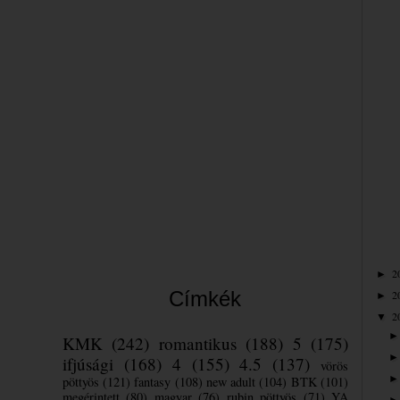
Bea
2
►
Címkék
2
►
2
▼
KMK
(242)
romantikus
(188)
5
(175)
ifjúsági
(168)
4
(155)
4.5
(137)
vörös
pöttyös
(121)
fantasy
(108)
new adult
(104)
BTK
(101)
megérintett
(80)
magyar
(76)
rubin pöttyös
(71)
YA