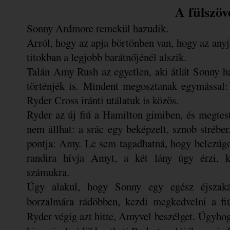
A 
fülszöv
Sonny ​​Ardmore remekül hazudik.
Arról, hogy az apja börtönben van, hogy az anyja
titokban a legjobb barátnőjénél alszik.
Talán Amy Rush az egyetlen, aki átlát Sonny haz
történjék is. Mindent megosztanak egymással: 
Ryder Cross iránti utálatuk is közös.
Ryder az új fiú a Hamilton gimiben, és megtes
nem állhat: a srác egy beképzelt, sznob stréb
pontja: Amy. Le sem tagadhatná, hogy belezúg
randira hívja Amyt, a két lány úgy érzi, ki
számukra.
Úgy alakul, hogy Sonny egy egész éjszakát 
borzalmára rádöbben, kezdi megkedvelni a fi
Ryder végig azt hitte, Amyvel beszélget. Úgyhog