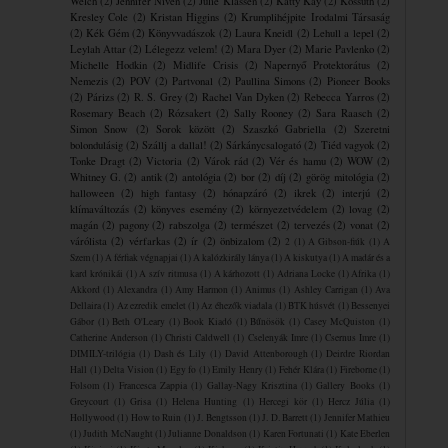
Welch
(2)
Jennifer Niven
(2)
Julie Klassen
(2)
Katty Kay
(2)
Kossuth
(2)
Kresley Cole
(2)
Kristan Higgins
(2)
Krumplihéjpite ​Irodalmi Társaság
(2)
Kék Gém
(2)
Könyvvadászok
(2)
Laura Kneidl
(2)
Lehull a lepel
(2)
Leylah Attar
(2)
Lélegezz velem!
(2)
Mara Dyer
(2)
Marie Pavlenko
(2)
Michelle Hodkin
(2)
Midlife Crisis
(2)
Napernyő Protektorátus
(2)
Nemezis
(2)
POV
(2)
Partvonal
(2)
Paullina Simons
(2)
Pioneer Books
(2)
Párizs
(2)
R. S. Grey
(2)
Rachel Van Dyken
(2)
Rebecca Yarros
(2)
Rosemary Beach
(2)
Rózsakert
(2)
Sally Rooney
(2)
Sara Raasch
(2)
Simon Snow
(2)
Sorok között
(2)
Szaszkó Gabriella
(2)
Szeretni
bolondulásig
(2)
Szállj a dallal!
(2)
Sárkánycsalogató
(2)
Tiéd vagyok
(2)
Tonke Dragt
(2)
Victoria
(2)
Várok rád
(2)
Vér és hamu
(2)
WOW
(2)
Whitney G.
(2)
antik
(2)
antológia
(2)
bor
(2)
díj
(2)
görög mitológia
(2)
halloween
(2)
high fantasy
(2)
hónapzáró
(2)
ikrek
(2)
interjú
(2)
klímaváltozás
(2)
könyves esemény
(2)
környezetvédelem
(2)
lovag
(2)
magán
(2)
pagony
(2)
rabszolga
(2)
természet
(2)
tervezés
(2)
vonat
(2)
várólista
(2)
vérfarkas
(2)
ír
(2)
önbizalom
(2)
2
(1)
A Gibson-fiúk
(1)
A
Szem
(1)
A férfiak végnapjai
(1)
A kalózkirály lánya
(1)
A kiskutya
(1)
A madár és a
kard krónikái
(1)
A szív ritmusa
(1)
A ​kárhozott
(1)
Adriana Locke
(1)
Afrika
(1)
Akkord
(1)
Alexandra
(1)
Amy Harmon
(1)
Animus
(1)
Ashley Carrigan
(1)
Ava
Dellaira
(1)
Az ezredik emelet
(1)
Az éhezők viadala
(1)
BTK húsvét
(1)
Bessenyei
Gábor
(1)
Beth O'Leary
(1)
Book Kiadó
(1)
Bűnösök
(1)
Casey McQuiston
(1)
Catherine Anderson
(1)
Christi Caldwell
(1)
Cselenyák Imre
(1)
Csernus Imre
(1)
DIMILY-trilógia
(1)
Dash és Lily
(1)
David Attenborough
(1)
Deirdre Riordan
Hall
(1)
Delta Vision
(1)
Egy fo
(1)
Emily Henry
(1)
Fehér Klára
(1)
Fireborne
(1)
Folsom
(1)
Francesca Zappia
(1)
Gallay-Nagy Krisztina
(1)
Gallery Books
(1)
Greycourt
(1)
Grisa
(1)
Helena Hunting
(1)
Hercegi kör
(1)
Hercz Júlia
(1)
Hollywood
(1)
How to Ruin
(1)
J. Bengtsson
(1)
J. D. Barrett
(1)
Jennifer Mathieu
(1)
Judith McNaught
(1)
Julianne Donaldson
(1)
Karen Fortunati
(1)
Kate Eberlen