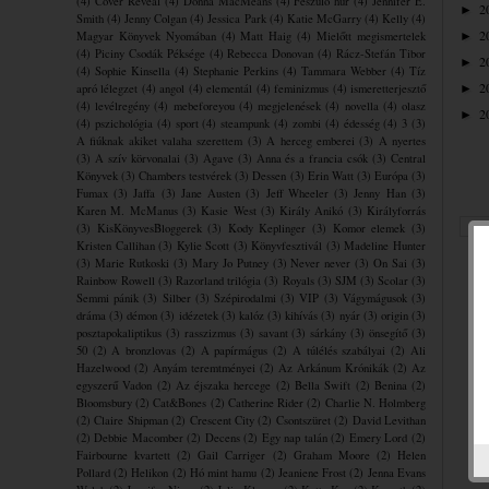
(4)
Cover Reveal
(4)
Donna MacMeans
(4)
Feszülő húr
(4)
Jennifer E.
2
►
Smith
(4)
Jenny Colgan
(4)
Jessica Park
(4)
Katie McGarry
(4)
Kelly
(4)
2
Magyar Könyvek Nyomában
(4)
Matt Haig
(4)
Mielőtt megismertelek
►
(4)
Piciny Csodák Péksége
(4)
Rebecca Donovan
(4)
Rácz-Stefán Tibor
2
►
(4)
Sophie Kinsella
(4)
Stephanie Perkins
(4)
Tammara Webber
(4)
Tíz
2
apró lélegzet
(4)
angol
(4)
elementál
(4)
feminizmus
(4)
ismeretterjesztő
►
(4)
levélregény
(4)
mebeforeyou
(4)
megjelenések
(4)
novella
(4)
olasz
2
►
(4)
pszichológia
(4)
sport
(4)
steampunk
(4)
zombi
(4)
édesség
(4)
3
(3)
A fiúknak akiket valaha szerettem
(3)
A herceg emberei
(3)
A nyertes
(3)
A szív körvonalai
(3)
Agave
(3)
Anna és a francia csók
(3)
Central
Könyvek
(3)
Chambers testvérek
(3)
Dessen
(3)
Erin Watt
(3)
Európa
(3)
Fumax
(3)
Jaffa
(3)
Jane Austen
(3)
Jeff Wheeler
(3)
Jenny Han
(3)
Karen M. McManus
(3)
Kasie West
(3)
Király Anikó
(3)
Királyforrás
(3)
KisKönyvesBloggerek
(3)
Kody Keplinger
(3)
Komor elemek
(3)
Kristen Callihan
(3)
Kylie Scott
(3)
Könyvfesztivál
(3)
Madeline Hunter
(3)
Marie Rutkoski
(3)
Mary Jo Putney
(3)
Never never
(3)
On Sai
(3)
Rainbow Rowell
(3)
Razorland trilógia
(3)
Royals
(3)
SJM
(3)
Scolar
(3)
Semmi pánik
(3)
Silber
(3)
Szépirodalmi
(3)
VIP
(3)
Vágymágusok
(3)
dráma
(3)
démon
(3)
idézetek
(3)
kalóz
(3)
kihívás
(3)
nyár
(3)
origin
(3)
posztapokaliptikus
(3)
rasszizmus
(3)
savant
(3)
sárkány
(3)
önsegítő
(3)
50
(2)
A bronzlovas
(2)
A papírmágus
(2)
A túlélés szabályai
(2)
Ali
Hazelwood
(2)
Anyám teremtményei
(2)
Az Arkánum Krónikák
(2)
Az
egyszerű Vadon
(2)
Az éjszaka hercege
(2)
Bella Swift
(2)
Benina
(2)
Bloomsbury
(2)
Cat&Bones
(2)
Catherine Rider
(2)
Charlie N. Holmberg
(2)
Claire Shipman
(2)
Crescent City
(2)
Csontszüret
(2)
David Levithan
(2)
Debbie Macomber
(2)
Decens
(2)
Egy nap talán
(2)
Emery Lord
(2)
Fairbourne kvartett
(2)
Gail Carriger
(2)
Graham Moore
(2)
Helen
Pollard
(2)
Helikon
(2)
Hó mint hamu
(2)
Jeaniene Frost
(2)
Jenna Evans