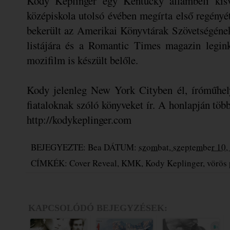
Kody Keplinger egy Kentucky állambeli kisvá
középiskola utolsó évében megírta első regényé
bekerült az Amerikai Könyvtárak Szövetségének 
listájára és a Romantic Times magazin legink
mozifilm is készült belőle.
Kody jelenleg New York Cityben él, íróműhely
fiataloknak szóló könyveket ír. A honlapján több
http://kodykeplinger.com
BEJEGYEZTE:
Bea
DÁTUM:
szombat, szeptember 10,
CÍMKÉK:
Cover Reveal
,
KMK
,
Kody Keplinger
,
vörös 
KAPCSOLÓDÓ BEJEGYZÉSEK: