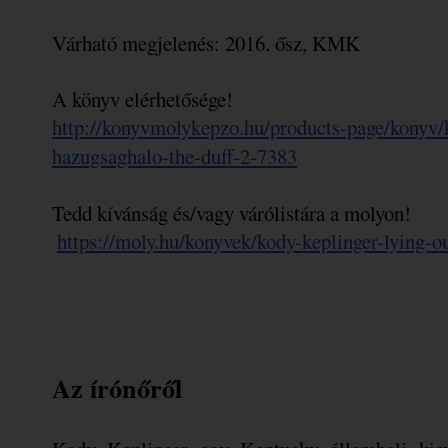
Várható megjelenés: 2016. ősz, KMK
A könyv elérhetősége!
http://konyvmolykepzo.hu/products-page/konyv/k
hazugsaghalo-the-duff-2-7383
Tedd kívánság és/vagy várólistára a molyon!
https://moly.hu/konyvek/kody-keplinger-lying-o
Az írónőről