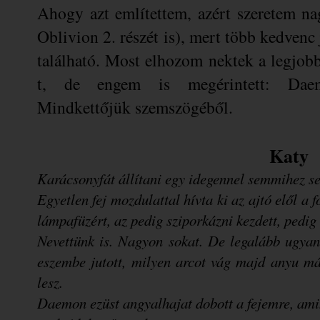
Ahogy azt említettem, azért szeretem n
Oblivion 2. részét is), mert több kedvenc
található. Most elhozom nektek a legjob
t, de engem is megérintett: Daemo
Mindkettőjük szemszögéből.
Katy
Karácsonyfát állítani egy idegennel semmihez s
Egyetlen fej mozdulattal hívta ki az ajtó elől a 
lámpafüzért, az pedig sziporkázni kezdett, pedig
Nevettünk is. Nagyon sokat. De legalább ugyan
eszembe jutott, milyen arcot vág majd anyu m
lesz.
Daemon ezüst angyalhajat dobott a fejemre, ami