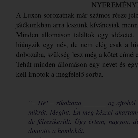
NYEREMÉNY
A Luxen sorozatnak már számos része jele
játékunkban arra leszünk kíváncsiak menny
Minden állomáson találtok egy idézetet, a
hiányzik egy név, de nem elég csak a hiá
dobozába, szükség lesz még a kötet címére
Tehát minden állomáson egy nevet és egy 
kell írnotok a megfelelő sorba.
______
“– Hé! – rikoltotta 
 az ajtóból.
mikrót. Megint. Én meg kézzel akartam p
de félresikerült. Úgy értem, nagyon, d
döntötte a homlokát. 