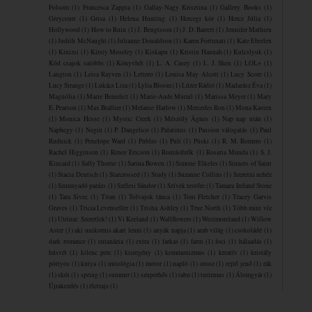
Folsom
(1)
Francesca Zappia
(1)
Gallay-Nagy Krisztina
(1)
Gallery Books
(1)
Greycourt
(1)
Grisa
(1)
Helena Hunting
(1)
Hercegi kör
(1)
Hercz Júlia
(1)
Hollywood
(1)
How to Ruin
(1)
J. Bengtsson
(1)
J. D. Barrett
(1)
Jennifer Mathieu
(1)
Judith McNaught
(1)
Julianne Donaldson
(1)
Karen Fortunati
(1)
Kate Eberlen
(1)
Kinizsi
(1)
Kirsty Moseley
(1)
Kiskapu
(1)
Kristin Hannah
(1)
Kulcslyuk
(1)
Kód csajok satöbbi
(1)
Könyvhét
(1)
L. A. Casey
(1)
L. J. Shen
(1)
LOL+
(1)
Langton
(1)
Leisa Rayven
(1)
Lettero
(1)
Louisa May Alcott
(1)
Lucy Score
(1)
Lucy Strange
(1)
Lukács Liza
(1)
Lylia Bloom
(1)
Lúzer Rádió
(1)
Madarász Éva
(1)
Magnólia
(1)
Marie Benedict
(1)
Marie-Aude Murail
(1)
Marissa Meyer
(1)
Mary
E. Pearson
(1)
Max Brallier
(1)
Melanie Harlow
(1)
Mercedes Ron
(1)
Mona Kasten
(1)
Monica Hesse
(1)
Mystic Creek
(1)
Mészöly Ágnes
(1)
Nap nap után
(1)
Naphegy
(1)
Negin
(1)
P. Dangelico
(1)
Palatinus
(1)
Passion válogatás
(1)
Paul
Rudnick
(1)
Penelope Ward
(1)
Publio
(1)
Pult
(1)
Püski
(1)
R. M. Romero
(1)
Rachel Higginson
(1)
Renee Ericson
(1)
Rontásűzők
(1)
Rosaria Munda
(1)
S. J.
Kincaid
(1)
Sally Thorne
(1)
Sarina Bowen
(1)
Simone Elkeles
(1)
Sinners of Saint
(1)
Stacia Deutsch
(1)
Starcrossed
(1)
Study
(1)
Suzanne Collins
(1)
Szeretni nehéz
(1)
Szunnyadó parázs
(1)
Szélesi Sándor
(1)
Szívek testőre
(1)
Tamara Ireland Stone
(1)
Tara Sivec
(1)
Titan
(1)
Tolvajok ​tánca
(1)
Tom Fletcher
(1)
Tracey Garvis
Graves
(1)
Tricia Levenseller
(1)
Trisha Ashley
(1)
True North
(1)
Több mint víz
(1)
Utóirat: Szeretlek!
(1)
Vi Keeland
(1)
Wallflowers
(1)
Westmoreland
(1)
Willow
Aster
(1)
aki unikornis akart lenni
(1)
anyák napja
(1)
arab világ
(1)
csokoládé
(1)
dark romance
(1)
eutanázia
(1)
extra
(1)
farkas
(1)
farm
(1)
foci
(1)
hálaadás
(1)
húsvét
(1)
kilenc perc
(1)
kisregény
(1)
kommunizmus
(1)
kreatív
(1)
kristály
pöttyös
(1)
kutya
(1)
mitológia
(1)
motor
(1)
napló
(1)
orosz
(1)
rejtő jenő
(1)
rák
(1)
skót
(1)
spring
(1)
summer
(1)
szuperhős
(1)
tabu
(1)
turizmus
(1)
Álomgyár
(1)
Újrakezdés
(1)
életrajz
(1)