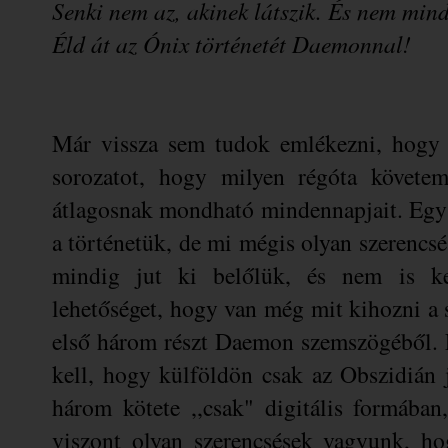
Senki nem az, akinek látszik. És nem min
Éld át az Ónix történetét Daemonnal!
Már vissza sem tudok emlékezni, hogy
sorozatot, hogy milyen régóta köve
átlagosnak mondható mindennapjait. Egy i
a történetük, de mi mégis olyan szerenc
mindig jut ki belőlük, és nem is kev
lehetőséget, hogy van még mit kihozni a 
első három részt Daemon szemszögéből. É
kell, hogy külföldön csak az Obszidián j
három kötete ,,csak" digitális formában
viszont olyan szerencsések vagyunk, h