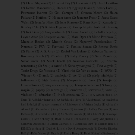
(2)
Claire Shipman
(2)
Crescent City
(2)
Csontszüret
(2)
David Levithan
(2)
Debbie Macomber
(2)
Decens
(2)
Egy nap talán
(2)
Emery Lord
(2)
Fairbourne kvartett
(2)
Gail Carriger
(2)
Graham Moore
(2)
Helen
Pollard
(2)
Helikon
(2)
Hó mint hamu
(2)
Jeaniene Frost
(2)
Jenna Evans
Welch
(2)
Jennifer Niven
(2)
Julie Klassen
(2)
Katty Kay
(2)
Kossuth
(2)
Kresley Cole
(2)
Kristan Higgins
(2)
Krumplihéjpite ​Irodalmi Társaság
(2)
Kék Gém
(2)
Könyvvadászok
(2)
Laura Kneidl
(2)
Lehull a lepel
(2)
Leylah Attar
(2)
Lélegezz velem!
(2)
Mara Dyer
(2)
Marie Pavlenko
(2)
Michelle Hodkin
(2)
Midlife Crisis
(2)
Napernyő Protektorátus
(2)
Nemezis
(2)
POV
(2)
Partvonal
(2)
Paullina Simons
(2)
Pioneer Books
(2)
Párizs
(2)
R. S. Grey
(2)
Rachel Van Dyken
(2)
Rebecca Yarros
(2)
Rosemary Beach
(2)
Rózsakert
(2)
Sally Rooney
(2)
Sara Raasch
(2)
Simon Snow
(2)
Sorok között
(2)
Szaszkó Gabriella
(2)
Szeretni
bolondulásig
(2)
Szállj a dallal!
(2)
Sárkánycsalogató
(2)
Tiéd vagyok
(2)
Tonke Dragt
(2)
Victoria
(2)
Várok rád
(2)
Vér és hamu
(2)
WOW
(2)
Whitney G.
(2)
antik
(2)
antológia
(2)
bor
(2)
díj
(2)
görög mitológia
(2)
halloween
(2)
high fantasy
(2)
hónapzáró
(2)
ikrek
(2)
interjú
(2)
klímaváltozás
(2)
könyves esemény
(2)
környezetvédelem
(2)
lovag
(2)
magán
(2)
pagony
(2)
rabszolga
(2)
természet
(2)
tervezés
(2)
vonat
(2)
várólista
(2)
vérfarkas
(2)
ír
(2)
önbizalom
(2)
2
(1)
A Gibson-fiúk
(1)
A
Szem
(1)
A férfiak végnapjai
(1)
A kalózkirály lánya
(1)
A kiskutya
(1)
A madár és a
kard krónikái
(1)
A szív ritmusa
(1)
A ​kárhozott
(1)
Adriana Locke
(1)
Afrika
(1)
Akkord
(1)
Alexandra
(1)
Amy Harmon
(1)
Animus
(1)
Ashley Carrigan
(1)
Ava
Dellaira
(1)
Az ezredik emelet
(1)
Az éhezők viadala
(1)
BTK húsvét
(1)
Bessenyei
Gábor
(1)
Beth O'Leary
(1)
Book Kiadó
(1)
Bűnösök
(1)
Casey McQuiston
(1)
Catherine Anderson
(1)
Christi Caldwell
(1)
Cselenyák Imre
(1)
Csernus Imre
(1)
DIMILY-trilógia
(1)
Dash és Lily
(1)
David Attenborough
(1)
Deirdre Riordan
Hall
(1)
Delta Vision
(1)
Egy fo
(1)
Emily Henry
(1)
Fehér Klára
(1)
Fireborne
(1)