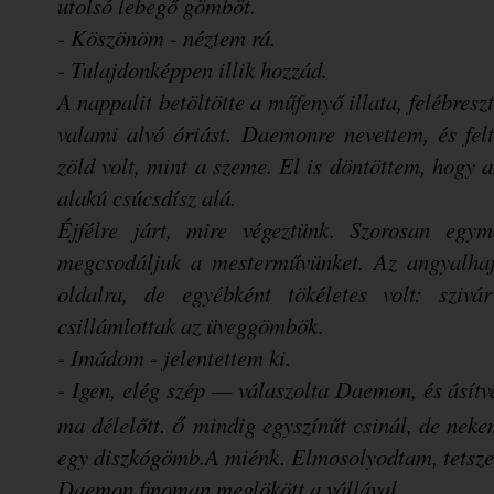
utolsó lebegő gömböt.
- Köszönöm - néztem rá.
- Tulajdonképpen illik hozzád.
A nappalit betöltötte a műfenyő illata, felébres
valami alvó óriást. Daemonre nevettem, és fe
zöld volt, mint a szeme. El is döntöttem, hogy 
alakú csúcsdísz alá.
Éjfélre járt, mire végeztünk. Szorosan egy
megcsodáljuk a mesterművünket. Az angyalhajb
oldalra, de egyébként tökéletes volt: szivá
csillámlottak az üveggömbök.
- Imádom - jelentettem ki.
- Igen, elég szép — válaszolta Daemon, és ásítva
ő
ma délelőtt.
mindig egyszínűt csinál, de neke
egy diszkógömb.
A miénk.
Elmosolyodtam, tetsze
Daemon finoman meglökött a vállával.