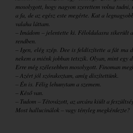
mosolygott, hogy nagyon szerettem volna tudni, m
a fa, de az egész este megérte. Kat a legnagyobb
valaha láttam.
– Imádom – jelentette ki. Féloldalasra sikerült 
rendben.
– Igen, elég szép. Dee is feldíszítette a fát ma 
nekem a miénk jobban tetszik. Olyan, mint egy
Erre még szélesebben mosolygott. Finoman meg
– Azért jól szórakoztam, amíg díszítettünk.
– Én is. Félig lehunytam a szemem.
– Késő van.
– Tudom – Tétovázott, az arcára kiült a feszülts
Most hallucinálok – vagy tényleg megkérdezte?