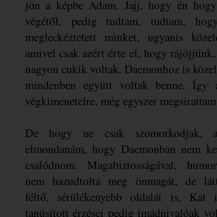
jön a képbe Adam. Jajj, hogy én hogy 
végétől, pedig tudtam, tudtam, hog
megleckéztetett minket, ugyanis közel
amivel csak azért érte el, hogy rájöjjünk,
nagyon cukik voltak. Daemonhoz is közel
mindenben együtt voltak benne. Így 
végkimenetelre, még egyszer megsirattam 
De hogy ne csak szomorkodjak, a
elmondanám, hogy Daemonban nem kel
csalódnom. Magabiztosságával, humor
nem hazudtolta meg önmagát, de látt
féltő, sérülékenyebb oldalát is, Kat i
tanúsított érzései pedig imádnivalóak vol