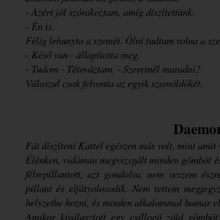
- Azért jól szórakoztam, amíg díszítettünk.
- Én is.
Félig lehunyta a szemét. Ölni tudtam volna a sze
- Késő van - állapította meg.
- Tudom - Tétováztam. - Szeretnél maradni?
Válaszul csak felvonta az egyik szemöldökét
.
Daemo
Fát díszíteni Kattel egészen más volt, mint amit
Élénken, vidáman megvizsgált minden gömböt és f
félrepillantott, azt gondolva, nem veszem ész
pillant és elfátyolosodik. Nem tettem megjeg
helyzetbe hozni, és minden alkalommal hamar el
Amikor kiválasztott egy csillogó zöld gömböt