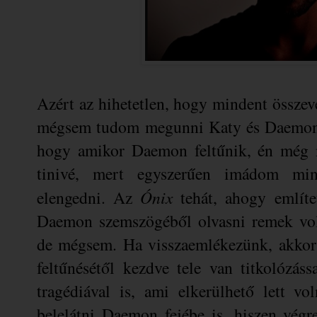
Azért az hihetetlen, hogy mindent összeve
mégsem tudom megunni Katy és Daemon sz
hogy amikor Daemon feltűnik, én még m
tinivé, mert egyszerűen imádom mi
elengedni. Az
Ónix
tehát, ahogy említ
Daemon szemszögéből olvasni remek volt
de mégsem. Ha visszaemlékezünk, akkor 
feltűnésétől kezdve tele van titkolózás
tragédiával is, ami elkerülhető lett v
belelátni Daemon fejébe is, hiszen vég