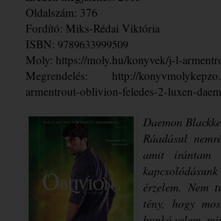
Oldalszám: 376
Fordító: Miks-Rédai Viktória
ISBN: 
9789633999509
Moly:
https://moly.hu/konyvek/j-l-armentr
Megrendelés: 
http://konyvmolykepzo.
armentrout-oblivion-feledes-2-luxen-dae
Daemon ​​Blackk
Ráadásul nemrég
amit irántam 
kapcsolódásun
érzelem. Nem t
tény, hogy mo
bunkó velem, mi