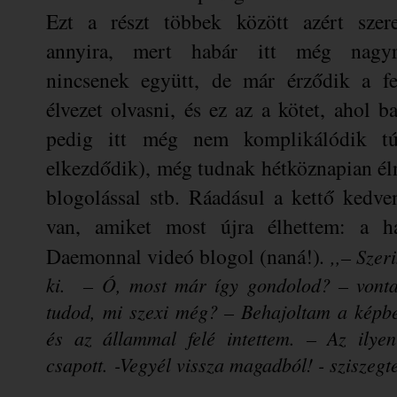
Ezt a részt többek között azért szer
annyira, mert habár itt még nagyr
nincsenek együtt, de már érződik a fes
élvezet olvasni, és ez az a kötet, ahol 
pedig itt még nem komplikálódik tú
elkezdődik), még tudnak hétköznapian élni,
blogolással stb. Ráadásul a kettő kedve
van, amiket most újra élhettem: a há
Daemonnal videó blogol (naná!)
. ,
,– Szer
ki.
– Ó, most már így gondolod? – vonta
tudod, mi szexi még? – Behajoltam a képb
és az állammal felé intettem. – Az ily
csapott.
-Vegyél vissza magadból! - sziszegt