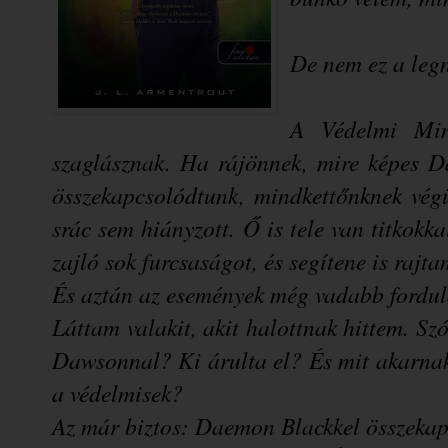
De nem ez a le
A Védelmi Mini
szaglásznak. Ha rájönnek, mire képes D
összekapcsolódtunk, mindkettőnknek vég
srác sem hiányzott. Ő is tele van titkokk
zajló sok furcsaságot, és segítene is raj
És aztán az események még vadabb fordul
Láttam valakit, akit halottnak hittem. Sz
Dawsonnal? Ki árulta el? És mit akarna
a védelmisek?
Az már biztos: Daemon Blackkel összekap