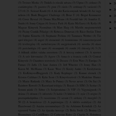
(5)
Twister Media
(5)
Tüskék és rózsák udvara
(5)
Ulpius
(5)
cirkusz
(5)
2
►
családregény
(5)
gasztro
(5)
gimi
(5)
rázós
(5)
szülinap
(5)
varázsló
(5)
2
►
2.5
(4)
21. Század Kiadó
(4)
A fiú akit Karácsonynak hívnak
(4)
Az vagy
nekem
(4)
Book Bloggers' Challenge
(4)
Briar U
(4)
Brigid Kemmerer
2
►
(4)
Cover Reveal
(4)
Donna MacMeans
(4)
Feszülő húr
(4)
Jennifer E.
2
►
Smith
(4)
Jenny Colgan
(4)
Jessica Park
(4)
Katie McGarry
(4)
Kelly
(4)
Magyar Könyvek Nyomában
(4)
Matt Haig
(4)
Mielőtt megismertelek
2
►
(4)
Piciny Csodák Péksége
(4)
Rebecca Donovan
(4)
Rácz-Stefán Tibor
(4)
Sophie Kinsella
(4)
Stephanie Perkins
(4)
Tammara Webber
(4)
Tíz
apró lélegzet
(4)
angol
(4)
elementál
(4)
feminizmus
(4)
ismeretterjesztő
(4)
levélregény
(4)
mebeforeyou
(4)
megjelenések
(4)
novella
(4)
olasz
(4)
pszichológia
(4)
sport
(4)
steampunk
(4)
zombi
(4)
édesség
(4)
3
(3)
A fiúknak akiket valaha szerettem
(3)
A herceg emberei
(3)
A nyertes
(3)
A szív körvonalai
(3)
Agave
(3)
Anna és a francia csók
(3)
Central
Könyvek
(3)
Chambers testvérek
(3)
Dessen
(3)
Erin Watt
(3)
Európa
(3)
Fumax
(3)
Jaffa
(3)
Jane Austen
(3)
Jeff Wheeler
(3)
Jenny Han
(3)
Karen M. McManus
(3)
Kasie West
(3)
Király Anikó
(3)
Királyforrás
(3)
KisKönyvesBloggerek
(3)
Kody Keplinger
(3)
Komor elemek
(3)
Kristen Callihan
(3)
Kylie Scott
(3)
Könyvfesztivál
(3)
Madeline Hunter
(3)
Marie Rutkoski
(3)
Mary Jo Putney
(3)
Never never
(3)
On Sai
(3)
Rainbow Rowell
(3)
Razorland trilógia
(3)
Royals
(3)
SJM
(3)
Scolar
(3)
Semmi pánik
(3)
Silber
(3)
Szépirodalmi
(3)
VIP
(3)
Vágymágusok
(3)
dráma
(3)
démon
(3)
idézetek
(3)
kalóz
(3)
kihívás
(3)
nyár
(3)
origin
(3)
posztapokaliptikus
(3)
rasszizmus
(3)
savant
(3)
sárkány
(3)
önsegítő
(3)
50
(2)
A bronzlovas
(2)
A papírmágus
(2)
A túlélés szabályai
(2)
Ali
Hazelwood
(2)
Anyám teremtményei
(2)
Az Arkánum Krónikák
(2)
Az
egyszerű Vadon
(2)
Az éjszaka hercege
(2)
Bella Swift
(2)
Benina
(2)
Bloomsbury
(2)
Cat&Bones
(2)
Catherine Rider
(2)
Charlie N. Holmberg