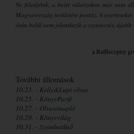
Ne feledjétek, a beírt válaszokon már nem ál
Magyarország területére postáz. A nyerteseket
órán belül nem jelentkezik a szerencsés, újabb 
a Rafflecopter g
További állomások
1
0.23. - 
Kelly&Lupi olvas
10.25. - 
KönyvParfé  
10.27. - 
Olvasónapló
10.29. - Könyvvilág
10.31. - Szembetűnő