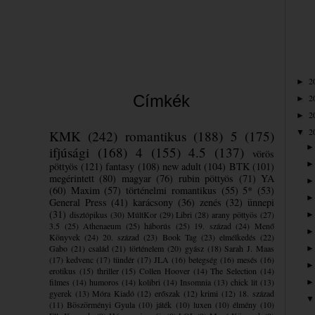
2
►
Címkék
2
►
2
►
2
KMK
(242)
romantikus
(188)
5
(175)
▼
ifjúsági
(168)
4
(155)
4.5
(137)
vörös
pöttyös
(121)
fantasy
(108)
new adult
(104)
BTK
(101)
megérintett
(80)
magyar
(76)
rubin pöttyös
(71)
YA
(60)
Maxim
(57)
történelmi romantikus
(55)
5*
(53)
General Press
(41)
karácsony
(36)
zenés
(32)
ünnepi
(31)
disztópikus
(30)
MúltKor
(29)
Libri
(28)
arany pöttyös
(27)
3.5
(25)
Athenaeum
(25)
háborús
(25)
19. század
(24)
Menő
Könyvek
(24)
20. század
(23)
Book Tag
(23)
elmélkedés
(22)
Gabo
(21)
család
(21)
történelem
(20)
gyász
(18)
Sarah J. Maas
(17)
kedvenc
(17)
tündér
(17)
JLA
(16)
betegség
(16)
mesés
(16)
erotikus
(15)
thriller
(15)
Collen Hoover
(14)
The Selection
(14)
filmes
(14)
humoros
(14)
kolibri
(14)
Insomnia
(13)
chick lit
(13)
gyerek
(13)
Móra Kiadó
(12)
erőszak
(12)
krimi
(12)
18. század
(11)
Böszörményi Gyula
(10)
játék
(10)
luxen
(10)
élmény
(10)