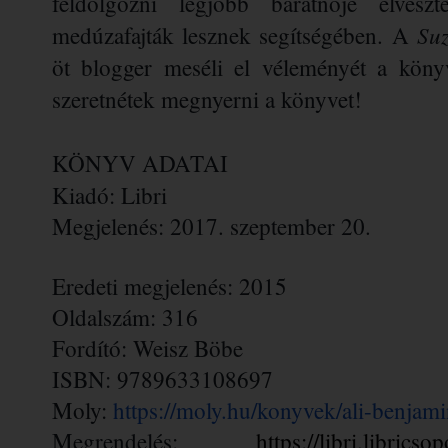
feldolgozni legjobb barátnője elveszt
Su
medúzafajták lesznek segítségében. A 
öt blogger meséli el véleményét a könyv
szeretnétek megnyerni a könyvet! 
KÖNYV ADATAI
Kiadó: Libri
Megjelenés: 2017. szeptember 20.
Eredeti megjelenés: 2015
Oldalszám: 316
Fordító: Weisz Böbe
ISBN: 9789633108697
Moly: 
https://moly.hu/konyvek/ali-benjam
Megrendelés: 
https://libri.librics