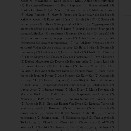
Karen M. McManus
(3)
Kasie West
(3)
Király Anikó
(3)
Királyforrás
(3)
KisKönyvesBloggerek
(3)
Kody Keplinger
(3)
Komor elemek
(3)
Kristen Callihan
(3)
Kylie Scott
(3)
Könyvfesztivál
(3)
Madeline Hunter
(3)
Marie Rutkoski
(3)
Mary Jo Putney
(3)
Never never
(3)
On Sai
(3)
Rainbow Rowell
(3)
Razorland trilógia
(3)
Royals
(3)
SJM
(3)
Scolar
(3)
Semmi pánik
(3)
Silber
(3)
Szépirodalmi
(3)
VIP
(3)
Vágymágusok
(3)
dráma
(3)
démon
(3)
idézetek
(3)
kalóz
(3)
kihívás
(3)
nyár
(3)
origin
(3)
posztapokaliptikus
(3)
rasszizmus
(3)
savant
(3)
sárkány
(3)
önsegítő
(3)
50
(2)
A bronzlovas
(2)
A papírmágus
(2)
A túlélés szabályai
(2)
Ali
Hazelwood
(2)
Anyám teremtményei
(2)
Az Arkánum Krónikák
(2)
Az
egyszerű Vadon
(2)
Az éjszaka hercege
(2)
Bella Swift
(2)
Benina
(2)
Bloomsbury
(2)
Cat&Bones
(2)
Catherine Rider
(2)
Charlie N. Holmberg
(2)
Claire Shipman
(2)
Crescent City
(2)
Csontszüret
(2)
David Levithan
(2)
Debbie Macomber
(2)
Decens
(2)
Egy nap talán
(2)
Emery Lord
(2)
Fairbourne kvartett
(2)
Gail Carriger
(2)
Graham Moore
(2)
Helen
Pollard
(2)
Helikon
(2)
Hó mint hamu
(2)
Jeaniene Frost
(2)
Jenna Evans
Welch
(2)
Jennifer Niven
(2)
Julie Klassen
(2)
Katty Kay
(2)
Kossuth
(2)
Kresley Cole
(2)
Kristan Higgins
(2)
Krumplihéjpite ​Irodalmi Társaság
(2)
Kék Gém
(2)
Könyvvadászok
(2)
Laura Kneidl
(2)
Lehull a lepel
(2)
Leylah Attar
(2)
Lélegezz velem!
(2)
Mara Dyer
(2)
Marie Pavlenko
(2)
Michelle Hodkin
(2)
Midlife Crisis
(2)
Napernyő Protektorátus
(2)
Nemezis
(2)
POV
(2)
Partvonal
(2)
Paullina Simons
(2)
Pioneer Books
(2)
Párizs
(2)
R. S. Grey
(2)
Rachel Van Dyken
(2)
Rebecca Yarros
(2)
Rosemary Beach
(2)
Rózsakert
(2)
Sally Rooney
(2)
Sara Raasch
(2)
Simon Snow
(2)
Sorok között
(2)
Szaszkó Gabriella
(2)
Szeretni
bolondulásig
(2)
Szállj a dallal!
(2)
Sárkánycsalogató
(2)
Tiéd vagyok
(2)
Tonke Dragt
(2)
Victoria
(2)
Várok rád
(2)
Vér és hamu
(2)
WOW
(2)
Whitney G.
(2)
antik
(2)
antológia
(2)
bor
(2)
díj
(2)
görög mitológia
(2)