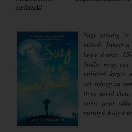
meduzak/
Suzy ​mindig is
mások. Ismeri a 
hogy évente 150
Tudja, hogy egy 
milliárd közös 
azt sehogyan sem
ilyen rövid élet
miért pont akko
szörnyű dolgot te