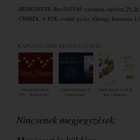
BEJEGYEZTE:
Bea
DÁTUM:
vasárnap, október 29, 2
CÍMKÉK:
4
,
BTK
,
család
,
gyász
,
ifjúsági
,
Insomnia
,
Li
KAPCSOLÓDÓ BEJEGYZÉSEK:
Adventi Blogturné
Emma Robinson: A
Sarah Dessen: Lock ​&
2021 - Kedvenc Ka...
Férjem Lánya
Key – Kulcsra...
Nincsenek megjegyzések:
Megjegyzés küldése