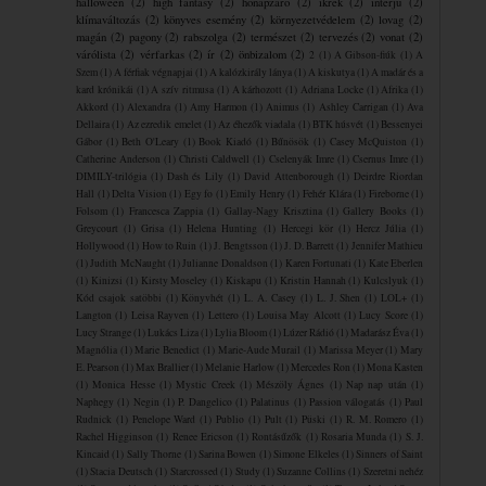
halloween
(2)
high fantasy
(2)
hónapzáró
(2)
ikrek
(2)
interjú
(2)
klímaváltozás
(2)
könyves esemény
(2)
környezetvédelem
(2)
lovag
(2)
magán
(2)
pagony
(2)
rabszolga
(2)
természet
(2)
tervezés
(2)
vonat
(2)
várólista
(2)
vérfarkas
(2)
ír
(2)
önbizalom
(2)
2
(1)
A Gibson-fiúk
(1)
A
Szem
(1)
A férfiak végnapjai
(1)
A kalózkirály lánya
(1)
A kiskutya
(1)
A madár és a
kard krónikái
(1)
A szív ritmusa
(1)
A ​kárhozott
(1)
Adriana Locke
(1)
Afrika
(1)
Akkord
(1)
Alexandra
(1)
Amy Harmon
(1)
Animus
(1)
Ashley Carrigan
(1)
Ava
Dellaira
(1)
Az ezredik emelet
(1)
Az éhezők viadala
(1)
BTK húsvét
(1)
Bessenyei
Gábor
(1)
Beth O'Leary
(1)
Book Kiadó
(1)
Bűnösök
(1)
Casey McQuiston
(1)
Catherine Anderson
(1)
Christi Caldwell
(1)
Cselenyák Imre
(1)
Csernus Imre
(1)
DIMILY-trilógia
(1)
Dash és Lily
(1)
David Attenborough
(1)
Deirdre Riordan
Hall
(1)
Delta Vision
(1)
Egy fo
(1)
Emily Henry
(1)
Fehér Klára
(1)
Fireborne
(1)
Folsom
(1)
Francesca Zappia
(1)
Gallay-Nagy Krisztina
(1)
Gallery Books
(1)
Greycourt
(1)
Grisa
(1)
Helena Hunting
(1)
Hercegi kör
(1)
Hercz Júlia
(1)
Hollywood
(1)
How to Ruin
(1)
J. Bengtsson
(1)
J. D. Barrett
(1)
Jennifer Mathieu
(1)
Judith McNaught
(1)
Julianne Donaldson
(1)
Karen Fortunati
(1)
Kate Eberlen
(1)
Kinizsi
(1)
Kirsty Moseley
(1)
Kiskapu
(1)
Kristin Hannah
(1)
Kulcslyuk
(1)
Kód csajok satöbbi
(1)
Könyvhét
(1)
L. A. Casey
(1)
L. J. Shen
(1)
LOL+
(1)
Langton
(1)
Leisa Rayven
(1)
Lettero
(1)
Louisa May Alcott
(1)
Lucy Score
(1)
Lucy Strange
(1)
Lukács Liza
(1)
Lylia Bloom
(1)
Lúzer Rádió
(1)
Madarász Éva
(1)
Magnólia
(1)
Marie Benedict
(1)
Marie-Aude Murail
(1)
Marissa Meyer
(1)
Mary
E. Pearson
(1)
Max Brallier
(1)
Melanie Harlow
(1)
Mercedes Ron
(1)
Mona Kasten
(1)
Monica Hesse
(1)
Mystic Creek
(1)
Mészöly Ágnes
(1)
Nap nap után
(1)
Naphegy
(1)
Negin
(1)
P. Dangelico
(1)
Palatinus
(1)
Passion válogatás
(1)
Paul
Rudnick
(1)
Penelope Ward
(1)
Publio
(1)
Pult
(1)
Püski
(1)
R. M. Romero
(1)
Rachel Higginson
(1)
Renee Ericson
(1)
Rontásűzők
(1)
Rosaria Munda
(1)
S. J.
Kincaid
(1)
Sally Thorne
(1)
Sarina Bowen
(1)
Simone Elkeles
(1)
Sinners of Saint
(1)
Stacia Deutsch
(1)
Starcrossed
(1)
Study
(1)
Suzanne Collins
(1)
Szeretni nehéz