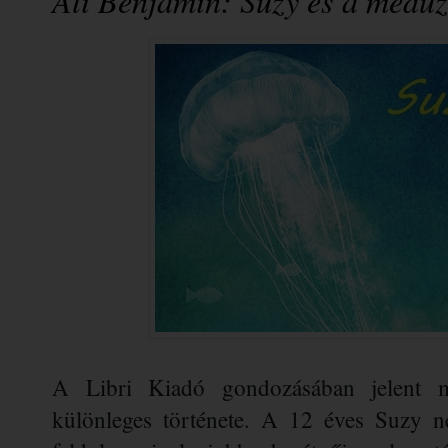
Ali Benjamin: Suzy ​és a medú
A Libri Kiadó gondozásában jelent m
különleges története. A 12 éves Suzy 