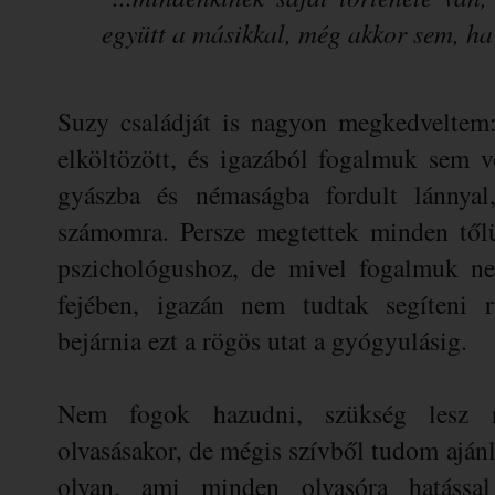
együtt a másikkal, még akkor sem, h
Suzy családját is nagyon megkedveltem: 
elköltözött, és igazából fogalmuk sem v
gyászba és némaságba fordult lánnyal
számomra. Persze megtettek minden tőlük
pszichológushoz, de mivel fogalmuk ne
fejében, igazán nem tudtak segíteni r
bejárnia ezt a rögös utat a gyógyulásig.
Nem fogok hazudni, szükség lesz 
olvasásakor, de mégis szívből tudom ajánl
olyan, ami minden olvasóra hatással