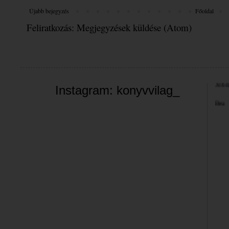
Újabb bejegyzés
Főoldal
Feliratkozás:
Megjegyzések küldése (Atom)
Üdvöz
A bl
valam
néha 
szemé
Jó bö
Instagram: konyvvilag_
Bea