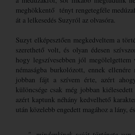
meghökkentő tényt rengetegféle medúzafaj
át a lelkesedés Suzyról az olvasóra.
Suzyt elképesztően megkedveltem a történ
szerethető volt, és olyan édesen szívszo
hogy legszívesebben jól megölelgettem 
némaságba burkolózott, ennek ellenére 
jobban fájt a szívem érte, azért ahog
különcsége csak még jobban kiélesedett 
azért kaptunk néhány kedvelhető karaktert
után közelebb engedett magához a lány, és
"...mindenkinek saját története van