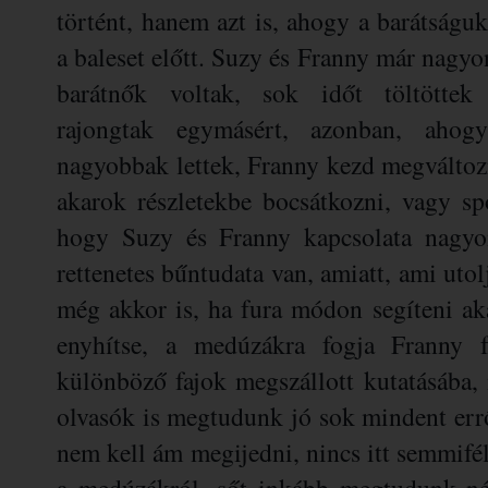
történt, hanem azt is, ahogy a barátságuk
a baleset előtt. Suzy és Franny már nagyo
barátnők voltak, sok időt töltöttek 
rajongtak egymásért, azonban, ahog
nagyobbak lettek, Franny kezd megváltozn
akarok részletekbe bocsátkozni, vagy spo
hogy Suzy és Franny kapcsolata nagy
rettenetes bűntudata van, amiatt, ami utolj
még akkor is, ha fura módon segíteni ak
enyhítse, a medúzákra fogja Franny fu
különböző fajok megszállott kutatásába,
olvasók is megtudunk jó sok mindent erről
nem kell ám megijedni, nincs itt semmif
a medúzákról, sőt inkább megtudunk né