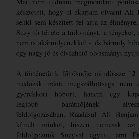
Már nem tudnám megmondani pontosan
késztetett, hogy el akarjam olvasni Ali
senki sem készített fel arra az élményre
Suzy története a tudományt, a tényeket, 
nem is akármilyenekkel -, és bármily hihe
egy nagy jó és élvezhető olvasmányt nyújt
A történetünk főhősnője mindössze 12 
medúzák iránti megszállottsága nem 
gyerekkori hóbort, hanem egy kap
legjobb barátnőjének elveszt
feldolgozásában. Ráadásul Ali Benja
kímélt minket, hiszen nemcsak azt 
feldolgozunk Suzyval együtt, ami Fr