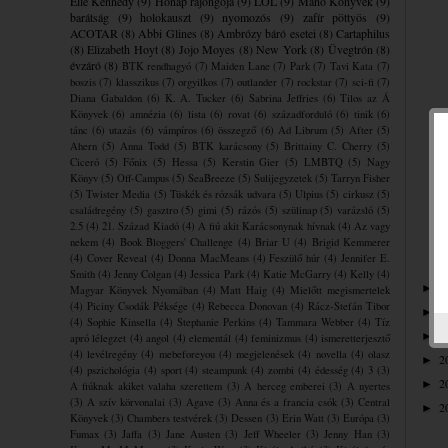
Elle Kennedy
(9)
Hónap rajongója
(9)
LOL
(9)
Manó Könyvek
(9)
barátság
(9)
holokauszt
(9)
nyomozós
(9)
zafír pöttyös
(9)
ACOTAR
(8)
Abbi Glines
(8)
Ambrózy báró esetei
(8)
Cartaphilus
(8)
Elizabeth Hoyt
(8)
Jojo Moyes
(8)
New York
(8)
Üvegtrón
(8)
évzáró
(8)
BTK rendhagyó
(7)
Maiden Lane
(7)
Park
(7)
Tavi Kata
(7)
boszis
(7)
klasszikus
(7)
orgyilkos
(7)
outlander
(7)
rockstar
(7)
sci-fi
(7)
Diana Gabaldon
(6)
K. A. Tucker
(6)
Sabrina Jeffries
(6)
Tilos az Á
Könyvek
(6)
amnézia
(6)
lista
(6)
rovat
(6)
századforduló
(6)
tinik
(6)
tánc
(6)
utazás
(6)
vámpíros
(6)
összegző
(6)
Ad Librum
(5)
After
(5)
Ahern
(5)
Anna Todd
(5)
BTK karácsony
(5)
Brittainy C. Cherry
(5)
Ciceró
(5)
Főnix
(5)
Hessa
(5)
Kerstin Gier
(5)
LMBTQ
(5)
Nagy
Könyv
(5)
Off-Campus
(5)
SeaBreeze
(5)
Sulijegyzetek
(5)
Tarryn Fisher
(5)
Twister Media
(5)
Tüskék és rózsák udvara
(5)
Ulpius
(5)
cirkusz
(5)
családregény
(5)
gasztro
(5)
gimi
(5)
rázós
(5)
szülinap
(5)
varázsló
(5)
2.5
(4)
21. Század Kiadó
(4)
A fiú akit Karácsonynak hívnak
(4)
Az vagy
nekem
(4)
Book Bloggers' Challenge
(4)
Briar U
(4)
Brigid Kemmerer
(4)
Cover Reveal
(4)
Donna MacMeans
(4)
Feszülő húr
(4)
Jennifer E.
Smith
(4)
Jenny Colgan
(4)
Jessica Park
(4)
Katie McGarry
(4)
Kelly
(4)
2
►
Magyar Könyvek Nyomában
(4)
Matt Haig
(4)
Mielőtt megismertelek
(4)
Piciny Csodák Péksége
(4)
Rebecca Donovan
(4)
Rácz-Stefán Tibor
2
►
(4)
Sophie Kinsella
(4)
Stephanie Perkins
(4)
Tammara Webber
(4)
Tíz
2
►
apró lélegzet
(4)
angol
(4)
elementál
(4)
feminizmus
(4)
ismeretterjesztő
(4)
levélregény
(4)
mebeforeyou
(4)
megjelenések
(4)
novella
(4)
olasz
2
►
(4)
pszichológia
(4)
sport
(4)
steampunk
(4)
zombi
(4)
édesség
(4)
3
(3)
2
►
A fiúknak akiket valaha szerettem
(3)
A herceg emberei
(3)
A nyertes
(3)
A szív körvonalai
(3)
Agave
(3)
Anna és a francia csók
(3)
Central
2
►
Könyvek
(3)
Chambers testvérek
(3)
Dessen
(3)
Erin Watt
(3)
Európa
(3)
Fumax
(3)
Jaffa
(3)
Jane Austen
(3)
Jeff Wheeler
(3)
Jenny Han
(3)