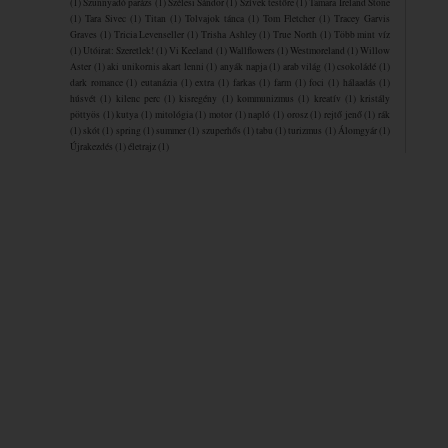
(1)
Szunnyadó parázs
(1)
Szélesi Sándor
(1)
Szívek testőre
(1)
Tamara Ireland Stone
(1)
Tara Sivec
(1)
Titan
(1)
Tolvajok ​tánca
(1)
Tom Fletcher
(1)
Tracey Garvis
Graves
(1)
Tricia Levenseller
(1)
Trisha Ashley
(1)
True North
(1)
Több mint víz
(1)
Utóirat: Szeretlek!
(1)
Vi Keeland
(1)
Wallflowers
(1)
Westmoreland
(1)
Willow
Aster
(1)
aki unikornis akart lenni
(1)
anyák napja
(1)
arab világ
(1)
csokoládé
(1)
dark romance
(1)
eutanázia
(1)
extra
(1)
farkas
(1)
farm
(1)
foci
(1)
hálaadás
(1)
húsvét
(1)
kilenc perc
(1)
kisregény
(1)
kommunizmus
(1)
kreatív
(1)
kristály
pöttyös
(1)
kutya
(1)
mitológia
(1)
motor
(1)
napló
(1)
orosz
(1)
rejtő jenő
(1)
rák
(1)
skót
(1)
spring
(1)
summer
(1)
szuperhős
(1)
tabu
(1)
turizmus
(1)
Álomgyár
(1)
Újrakezdés
(1)
életrajz
(1)