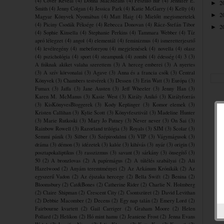
(4)
Cover Reveal
(4)
Donna MacMeans
(4)
Feszülő húr
(4)
Jennifer E.
2
►
Smith
(4)
Jenny Colgan
(4)
Jessica Park
(4)
Katie McGarry
(4)
Kelly
(4)
2
►
Magyar Könyvek Nyomában
(4)
Matt Haig
(4)
Mielőtt megismertelek
(4)
Piciny Csodák Péksége
(4)
Rebecca Donovan
(4)
Rácz-Stefán Tibor
2
►
(4)
Sophie Kinsella
(4)
Stephanie Perkins
(4)
Tammara Webber
(4)
Tíz
apró lélegzet
(4)
angol
(4)
elementál
(4)
feminizmus
(4)
ismeretterjesztő
(4)
levélregény
(4)
mebeforeyou
(4)
megjelenések
(4)
novella
(4)
olasz
(4)
pszichológia
(4)
sport
(4)
steampunk
(4)
zombi
(4)
édesség
(4)
3
(3)
A fiúknak akiket valaha szerettem
(3)
A herceg emberei
(3)
A nyertes
(3)
A szív körvonalai
(3)
Agave
(3)
Anna és a francia csók
(3)
Central
Könyvek
(3)
Chambers testvérek
(3)
Dessen
(3)
Erin Watt
(3)
Európa
(3)
Fumax
(3)
Jaffa
(3)
Jane Austen
(3)
Jeff Wheeler
(3)
Jenny Han
(3)
Karen M. McManus
(3)
Kasie West
(3)
Király Anikó
(3)
Királyforrás
(3)
KisKönyvesBloggerek
(3)
Kody Keplinger
(3)
Komor elemek
(3)
Kristen Callihan
(3)
Kylie Scott
(3)
Könyvfesztivál
(3)
Madeline Hunter
(3)
Marie Rutkoski
(3)
Mary Jo Putney
(3)
Never never
(3)
On Sai
(3)
Rainbow Rowell
(3)
Razorland trilógia
(3)
Royals
(3)
SJM
(3)
Scolar
(3)
Semmi pánik
(3)
Silber
(3)
Szépirodalmi
(3)
VIP
(3)
Vágymágusok
(3)
dráma
(3)
démon
(3)
idézetek
(3)
kalóz
(3)
kihívás
(3)
nyár
(3)
origin
(3)
posztapokaliptikus
(3)
rasszizmus
(3)
savant
(3)
sárkány
(3)
önsegítő
(3)
50
(2)
A bronzlovas
(2)
A papírmágus
(2)
A túlélés szabályai
(2)
Ali
Hazelwood
(2)
Anyám teremtményei
(2)
Az Arkánum Krónikák
(2)
Az
egyszerű Vadon
(2)
Az éjszaka hercege
(2)
Bella Swift
(2)
Benina
(2)
Bloomsbury
(2)
Cat&Bones
(2)
Catherine Rider
(2)
Charlie N. Holmberg
(2)
Claire Shipman
(2)
Crescent City
(2)
Csontszüret
(2)
David Levithan
(2)
Debbie Macomber
(2)
Decens
(2)
Egy nap talán
(2)
Emery Lord
(2)
Fairbourne kvartett
(2)
Gail Carriger
(2)
Graham Moore
(2)
Helen
Pollard
(2)
Helikon
(2)
Hó mint hamu
(2)
Jeaniene Frost
(2)
Jenna Evans