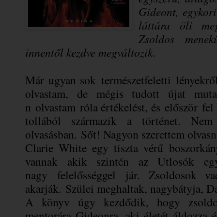
Gideont, egykori
láttára öli me
Zsoldos menekü
innentől kezdve megváltozik.
Már ugyan sok természetfeletti lényekrő
olvastam, de mégis tudott újat mut
n olvastam róla értékelést, és először f
tollából származik a történet. Ne
olvasásban. Sőt! Nagyon szerettem olvasni 
Clarie White egy tiszta vérű boszorkán
vannak akik szintén az Utlosók eg
nagy felelősséggel jár. Zsoldosok va
akarják. Szülei meghaltak, nagybátyja, Da
A könyv úgy kezdődik, hogy zsoldos
mentorára Gideonra, aki életét áldozza é