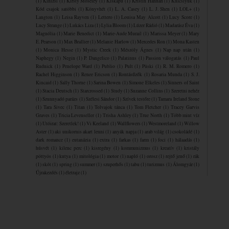
(1)
Kinizsi
(1)
Kirsty Moseley
(1)
Kiskapu
(1)
Kristin Hannah
(1)
Kulcslyuk
(1)
Kód csajok satöbbi
(1)
Könyvhét
(1)
L. A. Casey
(1)
L. J. Shen
(1)
LOL+
(1)
Langton
(1)
Leisa Rayven
(1)
Lettero
(1)
Louisa May Alcott
(1)
Lucy Score
(1)
Lucy Strange
(1)
Lukács Liza
(1)
Lylia Bloom
(1)
Lúzer Rádió
(1)
Madarász Éva
(1)
Magnólia
(1)
Marie Benedict
(1)
Marie-Aude Murail
(1)
Marissa Meyer
(1)
Mary
E. Pearson
(1)
Max Brallier
(1)
Melanie Harlow
(1)
Mercedes Ron
(1)
Mona Kasten
(1)
Monica Hesse
(1)
Mystic Creek
(1)
Mészöly Ágnes
(1)
Nap nap után
(1)
Naphegy
(1)
Negin
(1)
P. Dangelico
(1)
Palatinus
(1)
Passion válogatás
(1)
Paul
Rudnick
(1)
Penelope Ward
(1)
Publio
(1)
Pult
(1)
Püski
(1)
R. M. Romero
(1)
Rachel Higginson
(1)
Renee Ericson
(1)
Rontásűzők
(1)
Rosaria Munda
(1)
S. J.
Kincaid
(1)
Sally Thorne
(1)
Sarina Bowen
(1)
Simone Elkeles
(1)
Sinners of Saint
(1)
Stacia Deutsch
(1)
Starcrossed
(1)
Study
(1)
Suzanne Collins
(1)
Szeretni nehéz
(1)
Szunnyadó parázs
(1)
Szélesi Sándor
(1)
Szívek testőre
(1)
Tamara Ireland Stone
(1)
Tara Sivec
(1)
Titan
(1)
Tolvajok ​tánca
(1)
Tom Fletcher
(1)
Tracey Garvis
Graves
(1)
Tricia Levenseller
(1)
Trisha Ashley
(1)
True North
(1)
Több mint víz
(1)
Utóirat: Szeretlek!
(1)
Vi Keeland
(1)
Wallflowers
(1)
Westmoreland
(1)
Willow
Aster
(1)
aki unikornis akart lenni
(1)
anyák napja
(1)
arab világ
(1)
csokoládé
(1)
dark romance
(1)
eutanázia
(1)
extra
(1)
farkas
(1)
farm
(1)
foci
(1)
hálaadás
(1)
húsvét
(1)
kilenc perc
(1)
kisregény
(1)
kommunizmus
(1)
kreatív
(1)
kristály
pöttyös
(1)
kutya
(1)
mitológia
(1)
motor
(1)
napló
(1)
orosz
(1)
rejtő jenő
(1)
rák
(1)
skót
(1)
spring
(1)
summer
(1)
szuperhős
(1)
tabu
(1)
turizmus
(1)
Álomgyár
(1)
Újrakezdés
(1)
életrajz
(1)