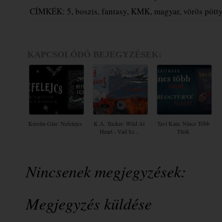
CÍMKÉK:
5
,
boszis
,
fantasy
,
KMK
,
magyar
,
vörös pött
KAPCSOLÓDÓ BEJEGYZÉSEK:
Kerstin Gier: Nefelejcs
K.A. Tucker: Wild At
Tavi Kata: Nincs Több
Heart - Vad Sz...
Titok
Nincsenek megjegyzések:
Megjegyzés küldése