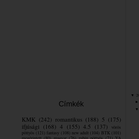
Bea
2
▼
Címkék
KMK
(242)
romantikus
(188)
5
(175)
ifjúsági
(168)
4
(155)
4.5
(137)
vörös
pöttyös
(121)
fantasy
(108)
new adult
(104)
BTK
(101)
megérintett
(80)
magyar
(76)
rubin pöttyös
(71)
YA