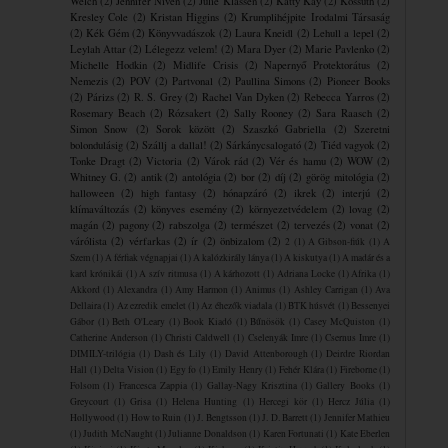
Welch
(2)
Jennifer Niven
(2)
Julie Klassen
(2)
Katty Kay
(2)
Kossuth
(2)
Kresley Cole
(2)
Kristan Higgins
(2)
Krumplihéjpite ​Irodalmi Társaság
(2)
Kék Gém
(2)
Könyvvadászok
(2)
Laura Kneidl
(2)
Lehull a lepel
(2)
Leylah Attar
(2)
Lélegezz velem!
(2)
Mara Dyer
(2)
Marie Pavlenko
(2)
Michelle Hodkin
(2)
Midlife Crisis
(2)
Napernyő Protektorátus
(2)
Nemezis
(2)
POV
(2)
Partvonal
(2)
Paullina Simons
(2)
Pioneer Books
(2)
Párizs
(2)
R. S. Grey
(2)
Rachel Van Dyken
(2)
Rebecca Yarros
(2)
Rosemary Beach
(2)
Rózsakert
(2)
Sally Rooney
(2)
Sara Raasch
(2)
Simon Snow
(2)
Sorok között
(2)
Szaszkó Gabriella
(2)
Szeretni
bolondulásig
(2)
Szállj a dallal!
(2)
Sárkánycsalogató
(2)
Tiéd vagyok
(2)
Tonke Dragt
(2)
Victoria
(2)
Várok rád
(2)
Vér és hamu
(2)
WOW
(2)
Whitney G.
(2)
antik
(2)
antológia
(2)
bor
(2)
díj
(2)
görög mitológia
(2)
halloween
(2)
high fantasy
(2)
hónapzáró
(2)
ikrek
(2)
interjú
(2)
klímaváltozás
(2)
könyves esemény
(2)
környezetvédelem
(2)
lovag
(2)
magán
(2)
pagony
(2)
rabszolga
(2)
természet
(2)
tervezés
(2)
vonat
(2)
várólista
(2)
vérfarkas
(2)
ír
(2)
önbizalom
(2)
2
(1)
A Gibson-fiúk
(1)
A
Szem
(1)
A férfiak végnapjai
(1)
A kalózkirály lánya
(1)
A kiskutya
(1)
A madár és a
kard krónikái
(1)
A szív ritmusa
(1)
A ​kárhozott
(1)
Adriana Locke
(1)
Afrika
(1)
Akkord
(1)
Alexandra
(1)
Amy Harmon
(1)
Animus
(1)
Ashley Carrigan
(1)
Ava
Dellaira
(1)
Az ezredik emelet
(1)
Az éhezők viadala
(1)
BTK húsvét
(1)
Bessenyei
Gábor
(1)
Beth O'Leary
(1)
Book Kiadó
(1)
Bűnösök
(1)
Casey McQuiston
(1)
Catherine Anderson
(1)
Christi Caldwell
(1)
Cselenyák Imre
(1)
Csernus Imre
(1)
DIMILY-trilógia
(1)
Dash és Lily
(1)
David Attenborough
(1)
Deirdre Riordan
Hall
(1)
Delta Vision
(1)
Egy fo
(1)
Emily Henry
(1)
Fehér Klára
(1)
Fireborne
(1)
Folsom
(1)
Francesca Zappia
(1)
Gallay-Nagy Krisztina
(1)
Gallery Books
(1)
Greycourt
(1)
Grisa
(1)
Helena Hunting
(1)
Hercegi kör
(1)
Hercz Júlia
(1)
Hollywood
(1)
How to Ruin
(1)
J. Bengtsson
(1)
J. D. Barrett
(1)
Jennifer Mathieu
(1)
Judith McNaught
(1)
Julianne Donaldson
(1)
Karen Fortunati
(1)
Kate Eberlen