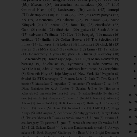
(60)
Maxim
(57)
történelmi romantikus
(55)
5*
(53)
General Press
(41)
karácsony
(36)
zenés
(32)
ünnepi
(31)
disztópikus
(30)
MúltKor
(29)
Libri
(28)
arany pöttyös
(27)
3.5
(25)
Athenaeum
(25)
háborús
(25)
19. század
(24)
Menő
Könyvek
(24)
20. század
(23)
Book Tag
(23)
elmélkedés
(22)
Gabo
(21)
család
(21)
történelem
(20)
gyász
(18)
Sarah J. Maas
(17)
kedvenc
(17)
tündér
(17)
JLA
(16)
betegség
(16)
mesés
(16)
erotikus
(15)
thriller
(15)
Collen Hoover
(14)
The Selection
(14)
filmes
(14)
humoros
(14)
kolibri
(14)
Insomnia
(13)
chick lit
(13)
gyerek
(13)
Móra Kiadó
(12)
erőszak
(12)
krimi
(12)
18. század
(11)
Böszörményi Gyula
(10)
játék
(10)
luxen
(10)
élmény
(10)
Elle Kennedy
(9)
Hónap rajongója
(9)
LOL
(9)
Manó Könyvek
(9)
barátság
(9)
holokauszt
(9)
nyomozós
(9)
zafír pöttyös
(9)
ACOTAR
(8)
Abbi Glines
(8)
Ambrózy báró esetei
(8)
Cartaphilus
(8)
Elizabeth Hoyt
(8)
Jojo Moyes
(8)
New York
(8)
Üvegtrón
(8)
évzáró
(8)
BTK rendhagyó
(7)
Maiden Lane
(7)
Park
(7)
Tavi Kata
(7)
boszis
(7)
klasszikus
(7)
orgyilkos
(7)
outlander
(7)
rockstar
(7)
sci-fi
(7)
Diana Gabaldon
(6)
K. A. Tucker
(6)
Sabrina Jeffries
(6)
Tilos az Á
Könyvek
(6)
amnézia
(6)
lista
(6)
rovat
(6)
századforduló
(6)
tinik
(6)
2
►
tánc
(6)
utazás
(6)
vámpíros
(6)
összegző
(6)
Ad Librum
(5)
After
(5)
2
►
Ahern
(5)
Anna Todd
(5)
BTK karácsony
(5)
Brittainy C. Cherry
(5)
Ciceró
(5)
Főnix
(5)
Hessa
(5)
Kerstin Gier
(5)
LMBTQ
(5)
Nagy
2
►
Könyv
(5)
Off-Campus
(5)
SeaBreeze
(5)
Sulijegyzetek
(5)
Tarryn Fisher
2
►
(5)
Twister Media
(5)
Tüskék és rózsák udvara
(5)
Ulpius
(5)
cirkusz
(5)
családregény
(5)
gasztro
(5)
gimi
(5)
rázós
(5)
szülinap
(5)
varázsló
(5)
2
►
2.5
(4)
21. Század Kiadó
(4)
A fiú akit Karácsonynak hívnak
(4)
Az vagy
2
►
nekem
(4)
Book Bloggers' Challenge
(4)
Briar U
(4)
Brigid Kemmerer