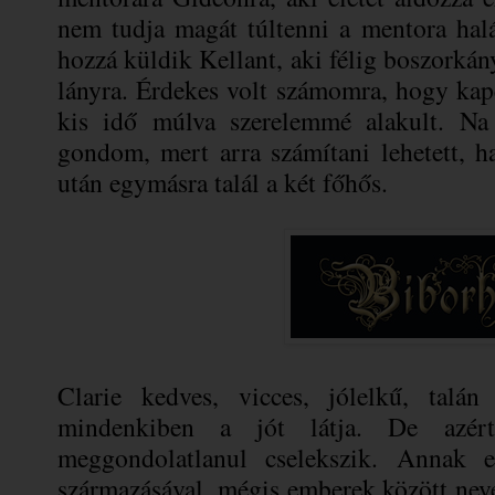
nem tudja magát túltenni a mentora halá
hozzá küldik Kellant, aki félig boszorká
lányra. Érdekes volt számomra, hogy kap
kis idő múlva szerelemmé alakult. Na 
gondom, mert arra számítani lehetett, 
után egymásra talál a két főhős.
Clarie kedves, vicces, jólelkű, talán
mindenkiben a jót látja. De azé
meggondolatlanul cselekszik. Annak e
származásával, mégis emberek között neve