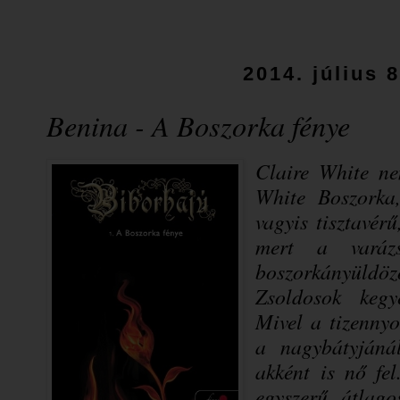
2014. július 
Benina - A Boszorka fénye
Claire White ne
White Boszorka
vagyis tisztavér
mert a varázs
boszorkányüldöz
Zsoldosok kegy
Mivel a tizennyo
a nagybátyjáná
akként is nő fe
egyszerű, átlago