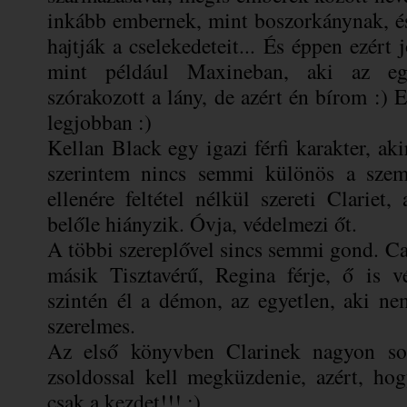
inkább embernek, mint boszorkánynak, és
hajtják a cselekedeteit... És éppen ezér
mint például Maxineban, aki az egy
szórakozott a lány, de azért én bírom :) 
legjobban :)
Kellan Black egy igazi férfi karakter, a
szerintem nincs semmi különös a szemé
ellenére feltétel nélkül szereti Clarie
belőle hiányzik. Óvja, védelmezi őt.
A többi szereplővel sincs semmi gond. Ca
másik Tisztavérű, Regina férje, ő is vé
szintén él a démon, az egyetlen, aki ne
szerelmes.
Az első könyvben Clarinek nagyon sok
zsoldossal kell megküzdenie, azért, ho
csak a kezdet!!! :)