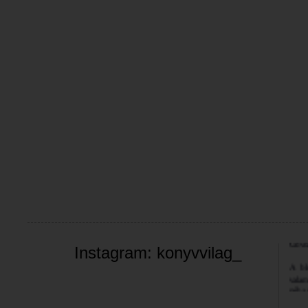
Üdvöz
Instagram: konyvvilag_
A bl
valam
néha 
szemé
Jó bö