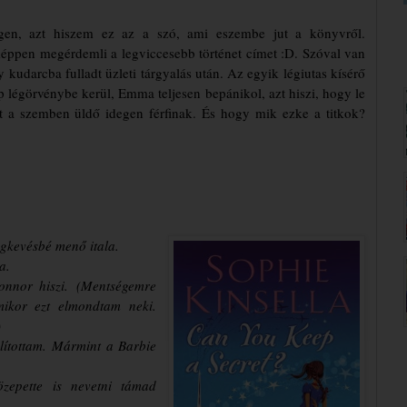
igen, azt hiszem ez az a szó, ami eszembe jut a könyvről.
ppen megérdemli a legviccesebb történet címet :D. Szóval van
 kudarcba fulladt üzleti tárgyalás után. Az egyik légiutas kísérő
gép légörvénybe kerül, Emma teljesen bepánikol, azt hiszi, hogy le
át a szemben üldő idegen férfinak. És hogy mik ezke a titkok?
egkevésbé menő itala.
a.
onnor hiszi.
(Mentségemre
mikor ezt elmondtam neki.
)
lítottam.
Mármint a Barbie
közepette
is nevetni támad