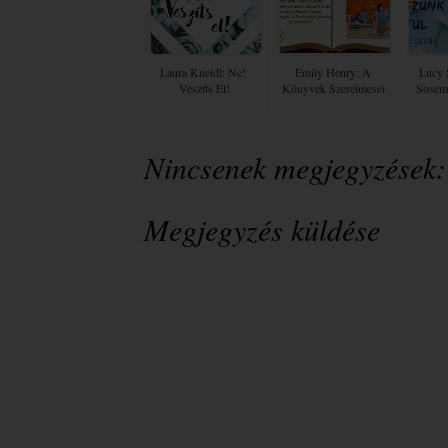
Laura Kneidl: Ne! ​
Emily Henry: A
Lucy 
Veszíts El!
Könyvek Szerelmesei
Sosem
Nincsenek megjegyzések:
Megjegyzés küldése