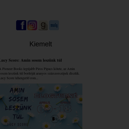
Kiemelt
Lucy Score: Amin sosem leszünk túl
A Pioneer Books legújabb Piros Pipacs kötete, az Amin
sosem leszünk túl borítóját aranyos százszorszépek díszítik.
Lucy Score lehengerlő rom...