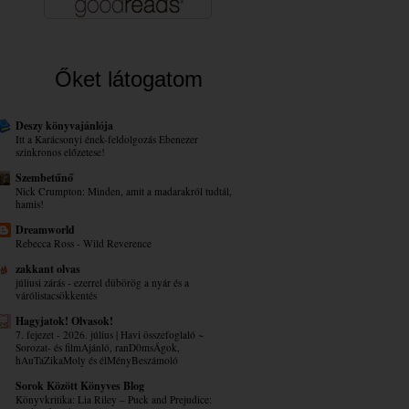
Őket látogatom
Deszy könyvajánlója
Itt a Karácsonyi ének-feldolgozás Ebenezer
szinkronos előzetese!
Szembetűnő
Nick Crumpton: Minden, amit a madarakról tudtál,
hamis!
Dreamworld
Rebecca Ross - Wild Reverence
zakkant olvas
júliusi zárás - ezerrel dübörög a nyár és a
várólistacsökkentés
Hagyjatok! Olvasok!
7. fejezet - 2026. július | Havi összefoglaló ~
Sorozat- és filmAjánló, ranD0msÁgok,
hAuTaZikaMoly és élMényBeszámoló
Sorok Között Könyves Blog
Könyvkritika: Lia Riley – Puck ​and Prejudice: