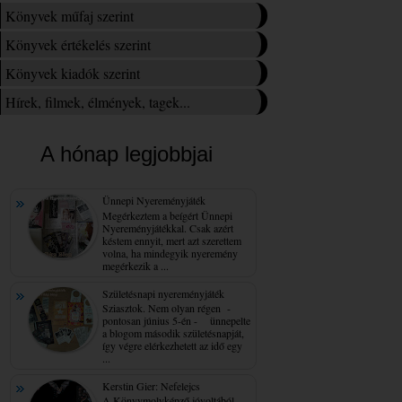
Könyvek műfaj szerint
Könyvek értékelés szerint
Könyvek kiadók szerint
Hírek, filmek, élmények, tagek...
A hónap legjobbjai
Ünnepi Nyereményjáték
Megérkeztem a beígért Ünnepi
Nyereményjátékkal. Csak azért
késtem ennyit, mert azt szerettem
volna, ha mindegyik nyeremény
megérkezik a ...
Születésnapi nyereményjáték
Sziasztok. Nem olyan régen -
pontosan június 5-én - ünnepelte
a blogom második születésnapját,
így végre elérkezhetett az idő egy
...
Kerstin Gier: Nefelejcs
A Könyvmolyképző jóvoltából