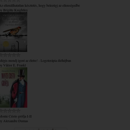
Az ​ellenállhatatlan késztetés, hogy belezúgj az ellenségedbe
by
Brigitte Knightley
Mégis mondj igent az életre! - Logoterápia dióhéjban
by
Viktor E. Frankl
Monte Cristo grófja I-II
by
Alexandre Dumas