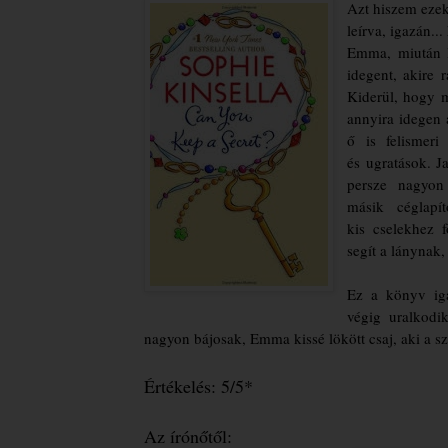
Azt hiszem ezek
leírva, igazán..
Emma, miután l
idegent, akire r
Kiderül, hogy m
annyira idegen a
ő is felismeri
és ugratások. J
persze nagyon
másik céglapí
kis cselekhez f
segít a lánynak,
Ez a könyv iga
végig uralkodi
nagyon bájosak, Emma kissé lökött csaj, aki a s
Értékelés: 5/5*
Az írónőtől: