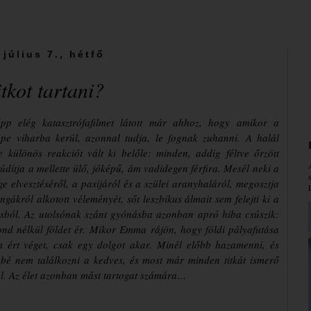
 július 7., hétfő
tkot tartani?
p elég katasztrófafilmet látott már ahhoz, hogy amikor a
pe viharba kerül, azonnal tudja, le fognak zuhanni. A halál
e különös reakciót vált ki belőle: minden, addig féltve őrzött
ázúdítja a mellette ülő, jóképű, ám vadidegen férfira. Mesél neki a
ge elvesztéséről, a pasijáról és a szülei aranyhaláról, megosztja
angákról alkotott véleményét, sőt leszbikus álmait sem felejti ki a
ásból. Az utolsónak szánt gyónásba azonban apró hiba csúszik:
nd nélkül földet ér.
Mikor Emma rájön, hogy földi pályafutása
 ért véget, csak egy dolgot akar. Minél előbb hazamenni, és
bé nem találkozni a kedves, és most már minden titkát ismerő
l. Az élet azonban mást tartogat számára…