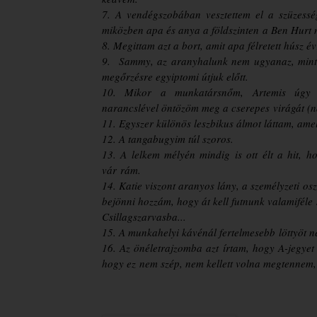
7. A vendégszobában vesztettem el a szüzes
miközben apa és anya a földszinten
a Ben Hurt n
8. Megittam azt a bort, amit apa félretett húsz év
9. Sammy, az aranyhalunk nem ugyanaz, min
megőrzésre egyiptomi útjuk előtt.
10. Mikor a munkatársnőm, Artemis úgy 
narancslével öntözöm meg a cserepes
virágát (
11. Egyszer különös leszbikus álmot láttam, am
12. A tangabugyim túl szoros.
13. A lelkem mélyén mindig is ott élt a hit,
vár
rám.
14. Katie viszont aranyos lány, a személyzeti
osz
bejönni hozzám, hogy át kell futnunk valamiféle
Csillagszarvasba...
15. A munkahelyi kávénál fertelmesebb
löttyöt 
16. Az önéletrajzomba azt írtam, hogy A-jegy
hogy ez
nem szép, nem kellett volna megtennem