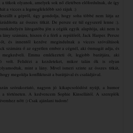
 a titkok olyanok, amelyek sok nő életében előfordulnak, de így
. hát a vicces a legmegfelelőbb szó rájuk :)
eszállt a gépről, úgy gondolja, hogy soha többé nem látja az
ázúdította az összes titkát. De persze ez túl egyszerű lenne :).
unkahelyén látogatóba jön a cégük egyik alapítója, aki nem is
 lány számára, hiszen ő a férfi a repülőről, Jack Harper. Persze
 őt, és innentől kezdve megindulnak a vicces szóváltások
ack számára ő az egyetlen ember a cégnél, aki önmagát adja, és
 megkedveli. Emma emlékezteti őt, legjobb barátjára, aki
tó volt. Felidézi a kezdeteket, mikor talán ők is olyan
olyamodtak, mint a lány. Mivel ismeri szinte az összes titkát,
 hogy megoldja konfliktusát a barátjával és családjával.
zán szórakoztató, nagyon jó kikapcsolódóst nyújt, a humor
k a történeten. A kedvencem Sophie Kinsellától. A szereplők
zívemhez nőtt :) Csak ajánlani tudom!