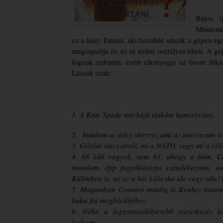
Bájos, 
Mindenké
ez a lány, Emma, aki hazafelé utazik a gépen egy
megsajnálja őt, és az üzleti osztályra ülteti. A 
fognak zuhanni, ezért elkotyogja az össze titk
Lássuk csak:
1. A Kate Spade márkájú táskám hamisítvány.
2. Imádom az édes sherryt, ami az univerzum
l
3. Gőzöm sincs arról, mi a NATO, vagy mi a célj
4. 68 kiló vagyok, nem 61, ahogy a fiúm, C
mondom, épp fogyókúrázni szándékoztam,
a
Különben is, mi az a hét
kilócska ide vagy oda?
5. Magamban Connort mindig is Kenhez hason
baba fiú megfelelőjéhez.
6. Néha a legszenvedélyesebb szeretkezés 
kedvem.