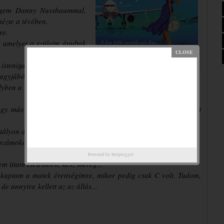
ségem
Danny Nussbaummal,
ézte a tévében.
re.
t amelyet
a szüleim átadtak
istenigazából
felbosszant,
nagyjából naponta).
elyben a
lakótársnőm, Lissy is szerepelt.
 hogy más
vagyok, mint a többiek, s a sarkon túl csodás új élet
tályon dolgozik. Van egy titkunk. Azzal szokott
számokon, de ilyenkor valójában kilógunk a
Powered by
Helplogger
nem ittam életemben, kész méreg...
et kaptam a matek
érettségimre, mikor pedig csak C volt. Tudom,
, de annyira
kellett az az állás...