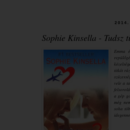
2014.
Sophie Kinsella - Tudsz ti
Emma ép
repülőgé
közelség
titkát r
szüzessé
vele a t
felsorol
a gép go
még nem
soha töb
idegenne