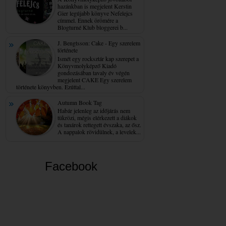
hazánkban is megjelent Kerstin
Gier legújabb könyve Nefelejcs
címmel. Ennek örömére a
Blogturné Klub bloggerei b...
J. Bengtsson: Cake - Egy ​szerelem
története
Ismét egy rocksztár kap szerepet a
Könyvmolyképző Kiadó
gondozásában tavaly év végén
megjelent CAKE Egy szerelem
története könyvben. Ezúttal...
Autumn Book Tag
Habár jelenleg az időjárás nem
tükrözi, mégis elérkezett a diákok
és tanárok rettegett évszaka, az ősz.
A nappalok rövidülnek, a levelek...
Facebook