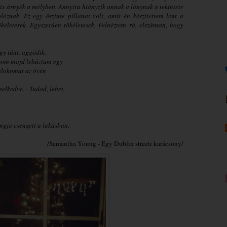
is árnyék a mélyben. Annyira hiányzik annak a lánynak a tekintete
znak. Ez egy őszinte pillanat volt, amit én készítettem lent a
kéletesek. Egyszerűen tökéletesek. Felnéztem rá, elszántan, hogy
gy tűnt, aggódik.
arom majd lehúztam egy
mlokomat az övén
elkedve. - Tudod, lehet,
angja csengett a lakásban:
/Samantha Young - Egy Dublin streeti karácsony/