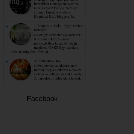
hazánkban is megjelent Kerstin
Gier legújabb könyve Nefelejcs
címmel. Ennek örömére a
Blogturné Klub bloggerei b...
J. Bengtsson: Cake - Egy ​szerelem
története
Ismét egy rocksztár kap szerepet a
Könyvmolyképző Kiadó
gondozásában tavaly év végén
megjelent CAKE Egy szerelem
története könyvben. Ezúttal...
Autumn Book Tag
Habár jelenleg az időjárás nem
tükrözi, mégis elérkezett a diákok
és tanárok rettegett évszaka, az ősz.
A nappalok rövidülnek, a levelek...
Facebook