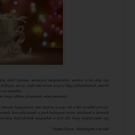
 fog neki! Láttam, mennyire meglepődött, amikor a kis dög egy
elfogta, mi az, csak rám nézett azzal a lágy pillantásával, amivel
és azt mondta:
m, hogy többet jelentenek, mint amennyit
z ünnepi hangulatot, ami átjárta a nap, sőt a hét további perceit.
ettünk, korcsolyáztunk a park befagyott vizén, sétáltunk a környék
gyszerűen befészkeltük magunkat a tévé elé, hogy megnézzünk egy
/Amita Gayn - Szükségem van rád/