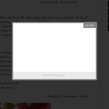
/Jessica Peak - Flat-ot Love/
ellene díszíteni. Tu- dom, hogy nem most van a parádé, de ha jól
 megy, és hát, az se rossz. Eddig bírtam. A torkomba visszanőtt a
 Felpattantam, és kirontottam a szobából. Könnyek csorogtak az
arában elakadt a lélegzetem.
a lépcsőt. Tágra nyílt, fénylő szemmel nézett rám. El akartam
 és a hüvelykujjával
ntéstől. - Cica?
elent számom- ra az
könnyek nem akartak
apu meg- halt.
gyszerűen nem
Powered by
Helplogger
m ellenkeztem.
az arcomat. —
/Jennifer L. Armentrout - Ónix/