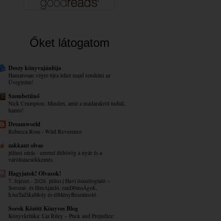
Őket látogatom
Deszy könyvajánlója
Hamarosan végre újra lehet majd rendelni az
Üvegtrónt!
Szembetűnő
Nick Crumpton: Minden, amit a madarakról tudtál,
hamis!
Dreamworld
Rebecca Ross - Wild Reverence
zakkant olvas
júliusi zárás - ezerrel dübörög a nyár és a
várólistacsökkentés
Hagyjatok! Olvasok!
7. fejezet - 2026. július | Havi összefoglaló ~
Sorozat- és filmAjánló, ranD0msÁgok,
hAuTaZikaMoly és élMényBeszámoló
Sorok Között Könyves Blog
Könyvkritika: Lia Riley – Puck ​and Prejudice: