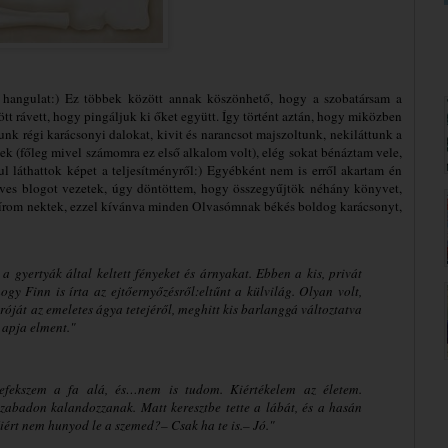
i hangulat:) Ez többek között annak köszönhető, hogy a szobatársam a
ött rávett, hogy pingáljuk ki őket együtt. Így történt aztán, hogy miközben
tunk régi karácsonyi dalokat, kivit és narancsot majszoltunk, nekiláttunk a
k (főleg mivel számomra ez első alkalom volt), elég sokat bénáztam vele,
l láthattok képet a teljesítményről:) Egyébként nem is erről akartam én
nyves blogot vezetek, úgy döntöttem, hogy összegyűjtök néhány könyvet,
zeírom nektek, ezzel kívánva minden Olvasómnak békés boldog karácsonyt,
 a gyertyák által keltett fényeket és árnyakat. Ebben a kis, privát
gy Finn is írta az ejtőernyőzésről:eltűnt a külvilág. Olyan volt,
óját az emeletes ágya tetejéről, meghitt kis barlanggá változtatva
z apja elment."
efekszem a fa alá, és…nem is tudom. Kiértékelem az életem.
badon kalandozzanak. Matt keresztbe tette a lábát, és a hasán
Miért nem hunyod le a szemed?
– Csak ha te is.
– Jó."