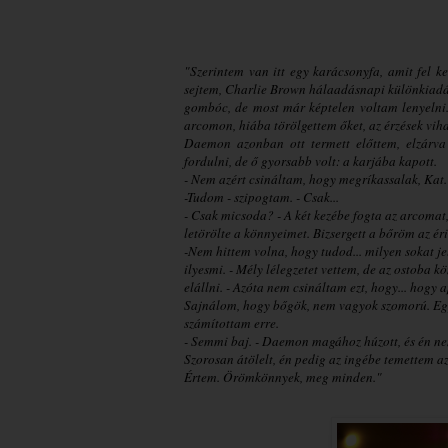
"Szerintem van itt egy karácsonyfa, amit fel k
sejtem, Charlie Brown hálaadásnapi különkiadása
gombóc, de most már képtelen voltam lenyelni.
arcomon, hiába törölgettem őket, az érzések vih
Daemon azonban ott termett előttem, elzárva 
fordulni, de ő gyorsabb volt: a karjába kapott.
- Nem azért csináltam, hogy megríkassalak, Kat.
-Tudom - szipogtam. - Csak...
- Csak micsoda? - A két kezébe fogta az arcomat,
letörölte a könnyeimet. Bizsergett a bőröm az éri
-Nem hittem volna, hogy tudod... milyen sokat j
ilyesmi. - Mély lélegzetet vettem, de az ostoba 
elállni. - Azóta nem csináltam ezt, hogy... hogy 
Sajnálom, hogy bőgök, nem vagyok szomorú. E
számítottam erre.
- Semmi baj. - Daemon magához húzott, és én ne
Szorosan átölelt, én pedig az ingébe temettem 
Értem. Örömkönnyek, meg minden."