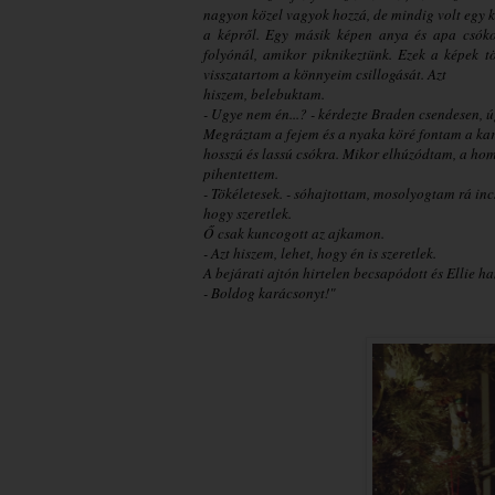
nagyon közel vagyok hozzá, de mindig volt egy k
a képről. Egy másik képen anya és apa csókoló
folyónál, amikor piknikeztünk. Ezek a képek tö
visszatartom a könnyeim csillogását. Azt
hiszem, belebuktam.
- Ugye nem én...? - kérdezte Braden csendesen, ú
Megráztam a fejem és a nyaka köré fontam a k
hosszú és lassú csókra. Mikor elhúzódtam, a ho
pihentettem.
- Tökéletesek. - sóhajtottam, mosolyogtam rá incs
hogy szeretlek.
Ő csak kuncogott az ajkamon.
- Azt hiszem, lehet, hogy én is szeretlek.
A bejárati ajtón hirtelen becsapódott és Ellie h
- Boldog karácsonyt!"