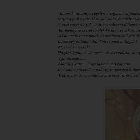
"Tatum karácsony reggelén a legszebb ajándékka
karját a férfi nyaka köré kulcsolta, és ajkát az 
az első karácsonyuk, amit szeretőkként töltenek 
-Bármennyire is szeretnélek kivinni, és a karácso
és Lulu már kint vannak, és türelmetlenül várják,
Tatum egy pillanat alatt kint termett az ágyból.
-Ó, én is kimegyek!
Magára kapta a köntösét, és összehúzta, hog
izgatottságában.
-Már alig várom, hogy lássam, mit kaptam!
Jace kuncogni kezdett a lány gyermekded örömér
-Hát, gypsy, az én ajándékomra még várnod kel