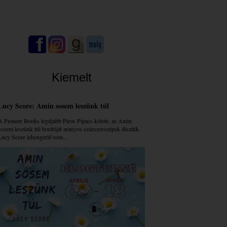
Kiemelt
Lucy Score: Amin sosem leszünk túl
A Pioneer Books legújabb Piros Pipacs kötete, az Amin
sosem leszünk túl borítóját aranyos százszorszépek díszítik.
Lucy Score lehengerlő rom...