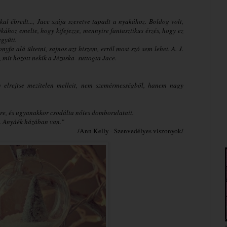
l ébredt..., Jace szája szeretve tapadt a nyakához. Boldog volt,
ajkához emelte, hogy kifejezze, mennyire fantasztikus érzés, hogy ez
együtt.
nyfa alá ültetni, sajnos azt hiszem, erről most szó sem lehet. A. J.
 mit hozott nekik a Jézuska- suttogta Jace.
y elrejtse mezítelen melleit, nem szemérmességből, hanem nagy
e, és ugyanakkor csodálta nőies domborulatait.
l. Anyáék házában van."
/Ann Kelly - Szenvedélyes viszonyok/