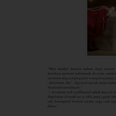
"Matt imádja! Annyira tudtam, hogy tetszeni
kamikaze ugrással nekitámadt, de aztán, amikor f
szerintem még a jéghegyeket is megolvasztaná, 
- Köszönöm, Em! – Egyszerű szavak, mégis tudta
hívatottak tartalmazni."
"...Szerintem ezek a pillanatok adták meg azt a
Önfeledten élveztük azt az időt, amíg együtt leh
szűz hótengerrel borított utcáin, vagy csak e
filmet."