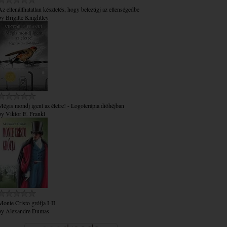
Az ​ellenállhatatlan késztetés, hogy belezúgj az ellenségedbe
by
Brigitte Knightley
Mégis mondj igent az életre! - Logoterápia dióhéjban
by
Viktor E. Frankl
Monte Cristo grófja I-II
by
Alexandre Dumas