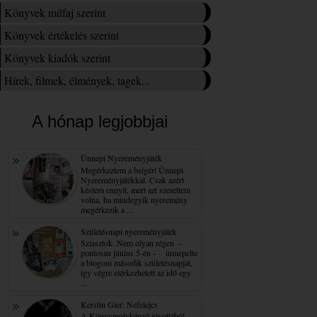
Könyvek műfaj szerint
Könyvek értékelés szerint
Könyvek kiadók szerint
Hírek, filmek, élmények, tagek...
A hónap legjobbjai
Ünnepi Nyereményjáték
Megérkeztem a beígért Ünnepi
Nyereményjátékkal. Csak azért
késtem ennyit, mert azt szerettem
volna, ha mindegyik nyeremény
megérkezik a ...
Születésnapi nyereményjáték
Sziasztok. Nem olyan régen -
pontosan június 5-én - ünnepelte
a blogom második születésnapját,
így végre elérkezhetett az idő egy
...
Kerstin Gier: Nefelejcs
A Könyvmolyképző jóvoltából