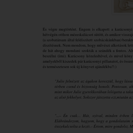
És végre megtörtént. Engem is elkapott a karácsony
hétvégén otthon mézeskalácsot sütött, és amikor visszaj
(a szobatársam által feldíszített szobácskánkban) berak
díszítésnek. Nem mondom, hogy művészi alkotások lette
de hát ahogy mondani szokták a szándék a fontos. Alu
beszélni (írni). Karácsony közeledtével, és mivel kö
amelyekből kiszedek pár karácsonyi pillanatot, és öss
és természetesen sok új könyvet ajándékba!!:)
"Julie felnézett az ágakon keresztül, hogy lássa
térben csend és biztonság honolt. Pontosan, aho
mint mikor Julie gyerekkorában lelógatta a takar
az alsó fekhelyet. Sokszor játszotta ezt,miután a
"...– Én csak… Hát, szóval, minden évben l
Elábrándozom, hagyom, hogy a gondolataim sza
összekulcsolta a kezét.
– Értem, mire gondolsz. 