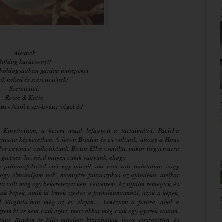
Alexnek
Boldog karácsonyt!
s boldogságban gazdag ünnepeket
k neked és szeretteidnek!
Szeretettel:
Rosie & Katie
rn - Ahol a szvárvány véget ér/
 Kinyitottam, a kezem majd lefagyott a tartalmától. Papírba
lytiszta képkeretben. A fotón Braden és én voltunk, ahogy a Mons
lve egymást csókolóztunk. Biztos Ellie csinálta, mikor négyen arra
 giccses ´hé, nézd milyen cukik vagyunk, ahogy
 pillanatfelvétel volt egy párról, aki nem volt tudatában, hogy
hogy elmondjam neki, mennyire fantasztikus az ajándéka, amikor
t volt még egy bekeretezett kép. Felvettem. Az ujjaim remegtek, és
ltak képek, amik ki lettek szedve a fotóalbumomból, azok a képek,
l Virginia-ban még az év elején.... Lenéztem a fotóra, ahol a
tem ki és nem csak azért, mert akkor még csak egy gyerek voltam.
űnt. Braden és Ellie mindent kipróbáltak, hogy visszatérjen, és