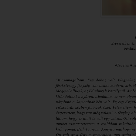
Szeretetben é
kívánun
/Cecelia Ahe
"Kicsomagoltam. Egy doboz volt. Elégnehéz.
fészkelveegy fénykép volt benne modern, kristá
Meg-nél álltunk, az Edinburgh kastélynál. Átöle
kirándultunk a nyáron. ...Imádtam, ez nem olyan
pózolunk a kamerának´kép volt. Ez egy őszinte
csókolózás közben fotózzák őket. Felemeltem, 
észrevettem, hogy van még valami. A fénykép alat
láttam, hogy ez alatt is volt egy másik. Ott vo
amiket visszaszereztem a családom raktárábó
kishúgomat, Beth-t tartom. Annyira máshogy néz
Ott volt az a fény a szememben, ami azóta elt