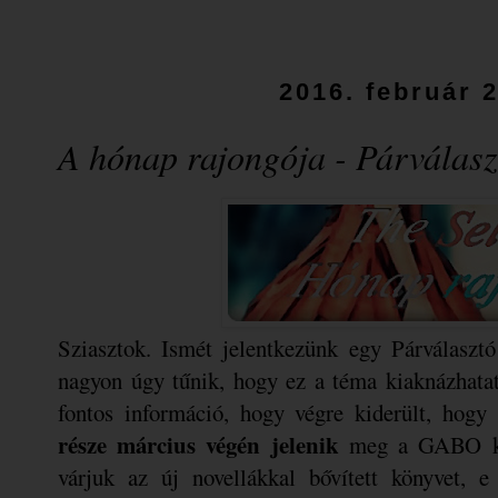
2016. február 2
A hónap rajongója - Párválas
Sziasztok. Ismét jelentkezünk egy Párválaszt
nagyon úgy tűnik, hogy ez a téma kiaknázhatat
A
fontos információ, hogy végre kiderült, hogy
része március végén jelenik
meg a GABO kia
várjuk az új novellákkal bővített könyvet, 