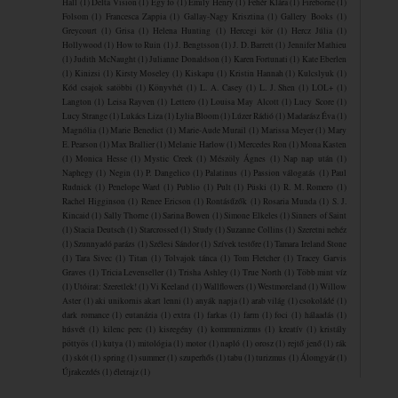
Hall
(1)
Delta Vision
(1)
Egy fo
(1)
Emily Henry
(1)
Fehér Klára
(1)
Fireborne
(1)
Folsom
(1)
Francesca Zappia
(1)
Gallay-Nagy Krisztina
(1)
Gallery Books
(1)
Greycourt
(1)
Grisa
(1)
Helena Hunting
(1)
Hercegi kör
(1)
Hercz Júlia
(1)
Hollywood
(1)
How to Ruin
(1)
J. Bengtsson
(1)
J. D. Barrett
(1)
Jennifer Mathieu
(1)
Judith McNaught
(1)
Julianne Donaldson
(1)
Karen Fortunati
(1)
Kate Eberlen
(1)
Kinizsi
(1)
Kirsty Moseley
(1)
Kiskapu
(1)
Kristin Hannah
(1)
Kulcslyuk
(1)
Kód csajok satöbbi
(1)
Könyvhét
(1)
L. A. Casey
(1)
L. J. Shen
(1)
LOL+
(1)
Langton
(1)
Leisa Rayven
(1)
Lettero
(1)
Louisa May Alcott
(1)
Lucy Score
(1)
Lucy Strange
(1)
Lukács Liza
(1)
Lylia Bloom
(1)
Lúzer Rádió
(1)
Madarász Éva
(1)
Magnólia
(1)
Marie Benedict
(1)
Marie-Aude Murail
(1)
Marissa Meyer
(1)
Mary
E. Pearson
(1)
Max Brallier
(1)
Melanie Harlow
(1)
Mercedes Ron
(1)
Mona Kasten
(1)
Monica Hesse
(1)
Mystic Creek
(1)
Mészöly Ágnes
(1)
Nap nap után
(1)
Naphegy
(1)
Negin
(1)
P. Dangelico
(1)
Palatinus
(1)
Passion válogatás
(1)
Paul
Rudnick
(1)
Penelope Ward
(1)
Publio
(1)
Pult
(1)
Püski
(1)
R. M. Romero
(1)
Rachel Higginson
(1)
Renee Ericson
(1)
Rontásűzők
(1)
Rosaria Munda
(1)
S. J.
Kincaid
(1)
Sally Thorne
(1)
Sarina Bowen
(1)
Simone Elkeles
(1)
Sinners of Saint
(1)
Stacia Deutsch
(1)
Starcrossed
(1)
Study
(1)
Suzanne Collins
(1)
Szeretni nehéz
(1)
Szunnyadó parázs
(1)
Szélesi Sándor
(1)
Szívek testőre
(1)
Tamara Ireland Stone
(1)
Tara Sivec
(1)
Titan
(1)
Tolvajok ​tánca
(1)
Tom Fletcher
(1)
Tracey Garvis
Graves
(1)
Tricia Levenseller
(1)
Trisha Ashley
(1)
True North
(1)
Több mint víz
(1)
Utóirat: Szeretlek!
(1)
Vi Keeland
(1)
Wallflowers
(1)
Westmoreland
(1)
Willow
Aster
(1)
aki unikornis akart lenni
(1)
anyák napja
(1)
arab világ
(1)
csokoládé
(1)
dark romance
(1)
eutanázia
(1)
extra
(1)
farkas
(1)
farm
(1)
foci
(1)
hálaadás
(1)
húsvét
(1)
kilenc perc
(1)
kisregény
(1)
kommunizmus
(1)
kreatív
(1)
kristály
pöttyös
(1)
kutya
(1)
mitológia
(1)
motor
(1)
napló
(1)
orosz
(1)
rejtő jenő
(1)
rák
(1)
skót
(1)
spring
(1)
summer
(1)
szuperhős
(1)
tabu
(1)
turizmus
(1)
Álomgyár
(1)
Újrakezdés
(1)
életrajz
(1)