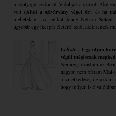
mosolyogni és kicsit feldobják a sztorit. Akit 
Ahol a szivárvány véget ér
volt (
), és ha má
Neked 
mehetek el szó nélkül Jandy Nelson
ugyebár egy ikerpár életéről szól, akik remek m
Celeste
-
Egy olyan karak
végül mégiscsak megkedv
Árn
Nemrég olvastam az
Mal
nagyon nem bírtam
-
a viselkedése, de aztán 
hogy milyen is ő valójában