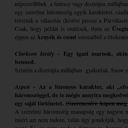
népszerűbbek a fantasy vagy disztópia műfajban
egy szerelmi háromszög egyik karakterei, ráadá
történik a választás (kivéve persze a Párválaszt
Üvegt
Csak, hogy példát is említsek, ilyen az
Árnyék és csont
éppen az
sorozatból a titokzato
Clarkson király
-
Egy igazi zsarnok, aki
benned.
Szintén a disztópia műfajban gyakoriak. Snow e
Aspen
- Az a bizonyos karakter, aki
,,el
háromszöggel, de te mégis annyira megkedve
egy saját történetet.
(Szerencsére Aspen meg 
A szerelmi háromszög manapság egy nagyon né
miért azt nem tudom, talán úgy gondolják, hog
nem! És ez nem csak a fantasy-ra, hanem 