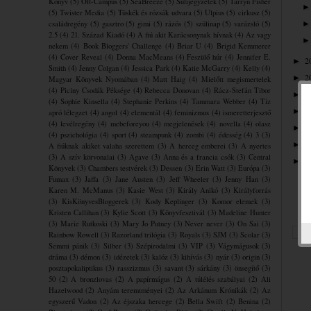
Könyv
(5)
Off-Campus
(5)
SeaBreeze
(5)
Sulijegyzetek
(5)
Tarryn Fisher
(5)
Twister Media
(5)
Tüskék és rózsák udvara
(5)
Ulpius
(5)
cirkusz
(5)
családregény
(5)
gasztro
(5)
gimi
(5)
rázós
(5)
szülinap
(5)
varázsló
(5)
2.5
(4)
21. Század Kiadó
(4)
A fiú akit Karácsonynak hívnak
(4)
Az vagy
nekem
(4)
Book Bloggers' Challenge
(4)
Briar U
(4)
Brigid Kemmerer
(4)
Cover Reveal
(4)
Donna MacMeans
(4)
Feszülő húr
(4)
Jennifer E.
2
►
Smith
(4)
Jenny Colgan
(4)
Jessica Park
(4)
Katie McGarry
(4)
Kelly
(4)
2
►
Magyar Könyvek Nyomában
(4)
Matt Haig
(4)
Mielőtt megismertelek
(4)
Piciny Csodák Péksége
(4)
Rebecca Donovan
(4)
Rácz-Stefán Tibor
2
►
(4)
Sophie Kinsella
(4)
Stephanie Perkins
(4)
Tammara Webber
(4)
Tíz
2
►
apró lélegzet
(4)
angol
(4)
elementál
(4)
feminizmus
(4)
ismeretterjesztő
(4)
levélregény
(4)
mebeforeyou
(4)
megjelenések
(4)
novella
(4)
olasz
2
►
(4)
pszichológia
(4)
sport
(4)
steampunk
(4)
zombi
(4)
édesség
(4)
3
(3)
2
►
A fiúknak akiket valaha szerettem
(3)
A herceg emberei
(3)
A nyertes
(3)
A szív körvonalai
(3)
Agave
(3)
Anna és a francia csók
(3)
Central
2
►
Könyvek
(3)
Chambers testvérek
(3)
Dessen
(3)
Erin Watt
(3)
Európa
(3)
Fumax
(3)
Jaffa
(3)
Jane Austen
(3)
Jeff Wheeler
(3)
Jenny Han
(3)
Karen M. McManus
(3)
Kasie West
(3)
Király Anikó
(3)
Királyforrás
(3)
KisKönyvesBloggerek
(3)
Kody Keplinger
(3)
Komor elemek
(3)
Kristen Callihan
(3)
Kylie Scott
(3)
Könyvfesztivál
(3)
Madeline Hunter
(3)
Marie Rutkoski
(3)
Mary Jo Putney
(3)
Never never
(3)
On Sai
(3)
Rainbow Rowell
(3)
Razorland trilógia
(3)
Royals
(3)
SJM
(3)
Scolar
(3)
Semmi pánik
(3)
Silber
(3)
Szépirodalmi
(3)
VIP
(3)
Vágymágusok
(3)
dráma
(3)
démon
(3)
idézetek
(3)
kalóz
(3)
kihívás
(3)
nyár
(3)
origin
(3)
posztapokaliptikus
(3)
rasszizmus
(3)
savant
(3)
sárkány
(3)
önsegítő
(3)
50
(2)
A bronzlovas
(2)
A papírmágus
(2)
A túlélés szabályai
(2)
Ali
Hazelwood
(2)
Anyám teremtményei
(2)
Az Arkánum Krónikák
(2)
Az
egyszerű Vadon
(2)
Az éjszaka hercege
(2)
Bella Swift
(2)
Benina
(2)