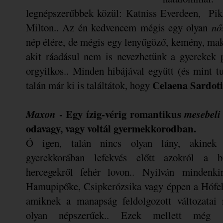
legnépszerűbbek közül: Katniss Everdeen, Pi
Milton.. Az én kedvencem mégis egy olyan
nő
nép élére, de mégis egy lenyűgöző, kemény, maka
akit ráadásul nem is nevezhetünk a gyerekek p
orgyilkos.. Minden hibájával együtt (és mint 
Celaena Sardot
talán már ki is találtátok, hogy
Maxon
- Egy ízig-vérig romantikus
mesebeli
odavagy, vagy voltál gyermekkorodban.
Ó igen, talán nincs olyan lány, akinek
gyerekkorában lefekvés előtt azokról a b
hercegekről fehér lovon.. Nyilván mindenk
Hamupipőke, Csipkerózsika vagy éppen a Hófeh
amiknek a manapság feldolgozott változatai 
olyan népszerűek.. Ezek mellett még s