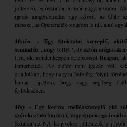
jellemző, és őszintén én már nagyon unom. Aki
igenis megérdemelne egy sztorit, az Gale a
messze, az Óperenciás tengeren is túl, ahol egyá
Marlee
-
Egy titokzatos szereplő, akit
semmiféle ,,nagy tettet", de aztán mégis sike
Reagan
Hm, ide mindenképpen belepasszol
, a
ismerhettek. Az elején nem igazán volt sz
gondoltam, hogy nagyon bele fog folyni történé
hamar rájöttem, hogy nagy segítség Cath
fejlődésében.
May
-
Egy kedves mellékszereplő aki so
szórakoztató barátnő, vagy éppen egy imádni 
Szintén az NA könyvekre jellemzők a jópofa, 