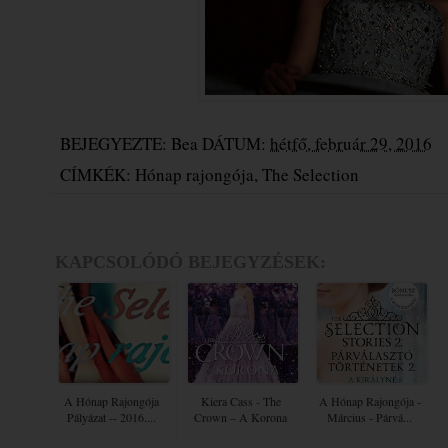
BEJEGYEZTE:
Bea
DÁTUM:
hétfő, február 29, 2016
CÍMKÉK:
Hónap rajongója
,
The Selection
KAPCSOLÓDÓ BEJEGYZÉSEK:
A Hónap Rajongója
Kiera Cass - The
A Hónap Rajongója -
Pályázat -- 2016....
Crown – A Korona
Március - Párvá...