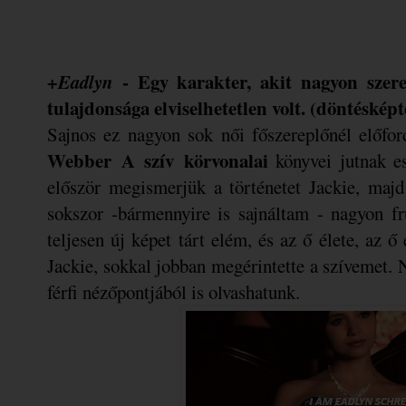
+Eadlyn
- Egy karakter, akit nagyon szeret
tulajdonsága elviselhetetlen volt. (döntésképte
Sajnos ez nagyon sok női főszereplőnél előfo
Webber
A szív körvonalai
könyvei jutnak e
először megismerjük a történetet Jackie, maj
sokszor -bármennyire is sajnáltam - nagyon f
teljesen új képet tárt elém, és az ő élete, az 
Jackie, sokkal jobban megérintette a szívemet. 
férfi nézőpontjából is olvashatunk.