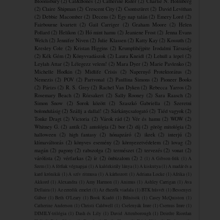
Bloomsbury
(2)
Cat&Bones
(2)
Catherine Rider
(2)
Charlie N. Holmberg
(2)
Claire Shipman
(2)
Crescent City
(2)
Csontszüret
(2)
David Levithan
(2)
Debbie Macomber
(2)
Decens
(2)
Egy nap talán
(2)
Emery Lord
(2)
Fairbourne kvartett
(2)
Gail Carriger
(2)
Graham Moore
(2)
Helen
Pollard
(2)
Helikon
(2)
Hó mint hamu
(2)
Jeaniene Frost
(2)
Jenna Evans
Welch
(2)
Jennifer Niven
(2)
Julie Klassen
(2)
Katty Kay
(2)
Kossuth
(2)
Kresley Cole
(2)
Kristan Higgins
(2)
Krumplihéjpite ​Irodalmi Társaság
(2)
Kék Gém
(2)
Könyvvadászok
(2)
Laura Kneidl
(2)
Lehull a lepel
(2)
Leylah Attar
(2)
Lélegezz velem!
(2)
Mara Dyer
(2)
Marie Pavlenko
(2)
Michelle Hodkin
(2)
Midlife Crisis
(2)
Napernyő Protektorátus
(2)
Nemezis
(2)
POV
(2)
Partvonal
(2)
Paullina Simons
(2)
Pioneer Books
(2)
Párizs
(2)
R. S. Grey
(2)
Rachel Van Dyken
(2)
Rebecca Yarros
(2)
Rosemary Beach
(2)
Rózsakert
(2)
Sally Rooney
(2)
Sara Raasch
(2)
Simon Snow
(2)
Sorok között
(2)
Szaszkó Gabriella
(2)
Szeretni
bolondulásig
(2)
Szállj a dallal!
(2)
Sárkánycsalogató
(2)
Tiéd vagyok
(2)
Tonke Dragt
(2)
Victoria
(2)
Várok rád
(2)
Vér és hamu
(2)
WOW
(2)
Whitney G.
(2)
antik
(2)
antológia
(2)
bor
(2)
díj
(2)
görög mitológia
(2)
halloween
(2)
high fantasy
(2)
hónapzáró
(2)
ikrek
(2)
interjú
(2)
klímaváltozás
(2)
könyves esemény
(2)
környezetvédelem
(2)
lovag
(2)
magán
(2)
pagony
(2)
rabszolga
(2)
természet
(2)
tervezés
(2)
vonat
(2)
várólista
(2)
vérfarkas
(2)
ír
(2)
önbizalom
(2)
2
(1)
A Gibson-fiúk
(1)
A
Szem
(1)
A férfiak végnapjai
(1)
A kalózkirály lánya
(1)
A kiskutya
(1)
A madár és a
kard krónikái
(1)
A szív ritmusa
(1)
A ​kárhozott
(1)
Adriana Locke
(1)
Afrika
(1)
Akkord
(1)
Alexandra
(1)
Amy Harmon
(1)
Animus
(1)
Ashley Carrigan
(1)
Ava
Dellaira
(1)
Az ezredik emelet
(1)
Az éhezők viadala
(1)
BTK húsvét
(1)
Bessenyei
Gábor
(1)
Beth O'Leary
(1)
Book Kiadó
(1)
Bűnösök
(1)
Casey McQuiston
(1)
Catherine Anderson
(1)
Christi Caldwell
(1)
Cselenyák Imre
(1)
Csernus Imre
(1)
DIMILY-trilógia
(1)
Dash és Lily
(1)
David Attenborough
(1)
Deirdre Riordan