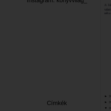
Instagram: konyvvilag_
A bl
valam
néha 
szemé
Jó bö
Bea
2
►
Címkék
2
►
2
▼