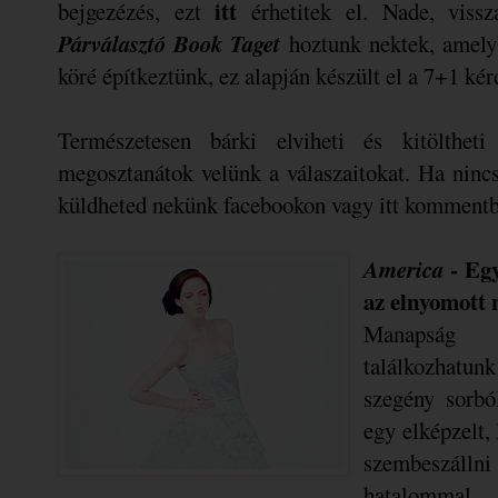
itt
bejgezézés, ezt
érhetitek el. Nade, viss
Párválasztó Book Taget
hoztunk nektek, amely
köré építkeztünk, ez alapján készült el a 7+1 kér
Természetesen bárki elviheti és kitölthet
megosztanátok velünk a válaszaitokat. Ha ninc
küldheted nekünk facebookon vagy itt kommentb
America
- Eg
az elnyomott n
Manapság 
találkozhatunk
szegény sorbó
egy elképzelt,
szembeszálln
hatalommal.