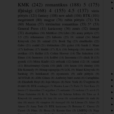
KMK
(242)
romantikus
(188)
5
(175)
ifjúsági
(168)
4
(155)
4.5
(137)
vörös
pöttyös
(121)
fantasy
(108)
new adult
(104)
BTK
(101)
megérintett
(80)
magyar
(76)
rubin pöttyös
(71)
YA
(60)
Maxim
(57)
történelmi romantikus
(55)
5*
(53)
General Press
(41)
karácsony
(36)
zenés
(32)
ünnepi
(31)
disztópikus
(30)
MúltKor
(29)
Libri
(28)
arany pöttyös
(27)
3.5
(25)
Athenaeum
(25)
háborús
(25)
19. század
(24)
Menő
Könyvek
(24)
20. század
(23)
Book Tag
(23)
elmélkedés
(22)
Gabo
(21)
család
(21)
történelem
(20)
gyász
(18)
Sarah J. Maas
(17)
kedvenc
(17)
tündér
(17)
JLA
(16)
betegség
(16)
mesés
(16)
erotikus
(15)
thriller
(15)
Collen Hoover
(14)
The Selection
(14)
filmes
(14)
humoros
(14)
kolibri
(14)
Insomnia
(13)
chick lit
(13)
gyerek
(13)
Móra Kiadó
(12)
erőszak
(12)
krimi
(12)
18. század
(11)
Böszörményi Gyula
(10)
játék
(10)
luxen
(10)
élmény
(10)
Elle Kennedy
(9)
Hónap rajongója
(9)
LOL
(9)
Manó Könyvek
(9)
barátság
(9)
holokauszt
(9)
nyomozós
(9)
zafír pöttyös
(9)
ACOTAR
(8)
Abbi Glines
(8)
Ambrózy báró esetei
(8)
Cartaphilus
(8)
Elizabeth Hoyt
(8)
Jojo Moyes
(8)
New York
(8)
Üvegtrón
(8)
évzáró
(8)
BTK rendhagyó
(7)
Maiden Lane
(7)
Park
(7)
Tavi Kata
(7)
boszis
(7)
klasszikus
(7)
orgyilkos
(7)
outlander
(7)
rockstar
(7)
sci-fi
(7)
Diana Gabaldon
(6)
K. A. Tucker
(6)
Sabrina Jeffries
(6)
Tilos az Á
Könyvek
(6)
amnézia
(6)
lista
(6)
rovat
(6)
századforduló
(6)
tinik
(6)
tánc
(6)
utazás
(6)
vámpíros
(6)
összegző
(6)
Ad Librum
(5)
After
(5)
Ahern
(5)
Anna Todd
(5)
BTK karácsony
(5)
Brittainy C. Cherry
(5)
Ciceró
(5)
Főnix
(5)
Hessa
(5)
Kerstin Gier
(5)
LMBTQ
(5)
Nagy