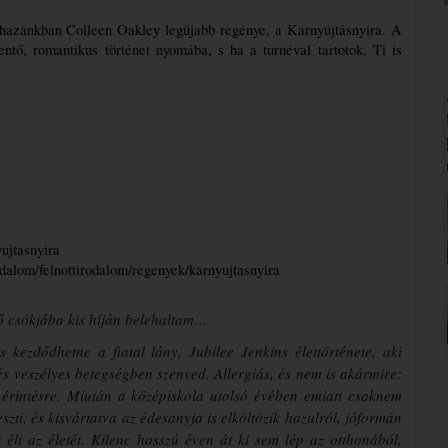
azánkban Colleen Oakley legújabb regénye, a Karnyújtásnyira. A 
ő, romantikus történet nyomába, s ha a turnéval tartotok, Ti is 
ujtasnyira
odalom/felnottirodalom/regenyek/karnyujtasnyira
ső csókjába kis híján belehaltam…
s kezdődhetne a fiatal lány, Jubilee Jenkins élettörténete, aki
 és veszélyes betegségben szenved. Allergiás, és nem is akármire:
érintésre. Miután a középiskola utolsó évében emiatt csaknem
eszti, és kisvártatva az édesanyja is elköltözik hazulról, jóformán
 éli az életét. Kilenc hosszú éven át ki sem lép az otthonából,