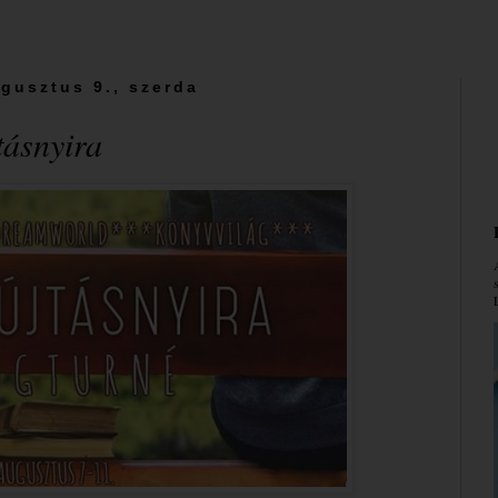
gusztus 9., szerda
tásnyira