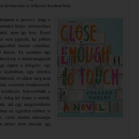
n kíváncsian és lelkesen kezdem bele.
bennem is persze), hogy a 
 minden
 könyv történetéhez 
nkit, nem így lesz. Ezzel 
et sem egyezik, ha jobban 
gazából bármit csinálhat, 
t hozzá. Ez azonban úgy 
tkezések a mindennapjaink 
agy éppen a lélegzés: egy 
 kisboltban, egy véletlen 
zöntések, és akkor még nem 
áti, szerelmi érintkezésről. 
rintkezés beleszövődik a 
 rideg lét lenne a miénk. 
őnk, aki egy megrázódtatás 
ban az egyetlen embert is 
le, ezért miután édesanyja 
zen pénze nem maradt, így 