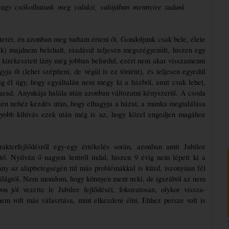
vagy csókolhatunk meg valakit, valójában mennyire tudunk 
erét, én azonban meg tudtam érteni őt. Gondoljunk csak bele, élete 
k) majdnem belehalt, ráadásul teljesen megszégyenült, hiszen egy 
 kirekesztett lány még jobban befordul, ezért nem akar visszamenni 
a őt (lehet szépíteni, de végül is ez történt), és teljesen egyedül 
 él úgy, hogy egyáltalán nem megy ki a házból, amit csak lehet, 
marad. Anyukája halála után azonban változatni kényszerül. A csoda 
esen nehéz kezdés után, hogy elhagyja a házat, a munka megtalálása 
yobb kihívás ezek után még is az, hogy közel engedjen magához 
kterfejlődésről egy-egy értékelés során, azonban amit Jubilee 
ztő. Nyilván ő nagyon lentről indul, hiszen 9 évig nem lépett ki a 
lány az alapbetegségén túl más problémákkal is küzd, iszonyúan fél 
i világtól. Nem mondom, hogy könnyen ment neki, de igazából az nem 
on jól vezette le Jubilee fejlődését, fokozatosan, olykor vissza-
m volt más választása, mint elkezdeni élni. Ehhez persze volt is 