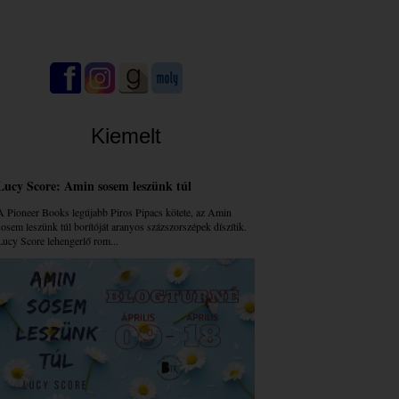
Kiemelt
Lucy Score: Amin sosem leszünk túl
A Pioneer Books legújabb Piros Pipacs kötete, az Amin
sosem leszünk túl borítóját aranyos százszorszépek díszítik.
Lucy Score lehengerlő rom...