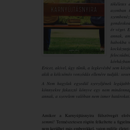
tökéletes 
azonban te
szembenézn
gondoskod
ér véget. 
annak, am
habokba ve
kockáztat
felocsúdn
kórházban
Ericet, akivel, úgy tűnik, a legkevésbé sem kö
akik a kölcsönös vonzódás ellenére tudják: sos
A Nem hagylak egyedül szerzőjének legújabb,
könnyekre fakasztó könyve egy nem mindennapi
annak, a szerelem valóban nem ismer határokat
Amikor a Karnyújtásnyira fülszövegét el
semmi!
Természetesen rögtön felkeltette a figyelm
nem kerülhet más emberekkel, vajon miféle életet 