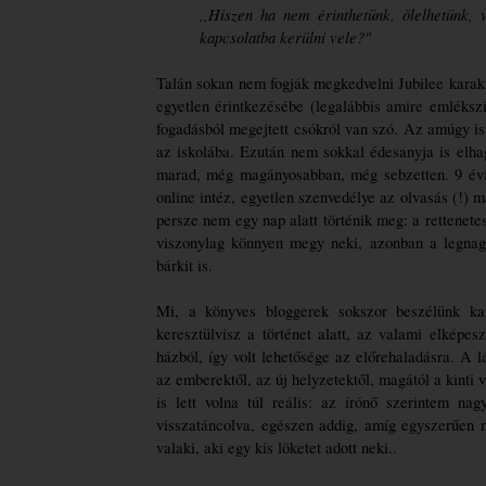
,,Hiszen ha nem érinthetünk, ölelhetünk, 
kapcsolatba kerülni vele?"
Talán sokan nem fogják megkedvelni Jubilee karakt
egyetlen érintkezésébe (legalábbis amire emlékszi
fogadásból megejtett csókról van szó. Az amúgy is
az iskolába. Ezután nem sokkal édesanyja is elhagyj
marad, még magányosabban, még sebzetten. 9 évig
online intéz, egyetlen szenvedélye az olvasás (!) 
persze nem egy nap alatt történik meg: a rettenet
viszonylag könnyen megy neki, azonban a legnag
bárkit is.
Mi, a könyves bloggerek sokszor beszélünk kara
keresztülvisz a történet alatt, az valami elképes
házból, így volt lehetősége az előrehaladásra. A 
az emberektől, az új helyzetektől, magától a kint
is lett volna túl reális: az írónő szerintem nagy
visszatáncolva, egészen addig, amíg egyszerűen ne
valaki, aki egy kis löketet adott neki..