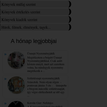
Könyvek műfaj szerint
Könyvek értékelés szerint
Könyvek kiadók szerint
Hírek, filmek, élmények, tagek...
A hónap legjobbjai
Ünnepi Nyereményjáték
Megérkeztem a beígért Ünnepi
Nyereményjátékkal. Csak azért
késtem ennyit, mert azt szerettem
volna, ha mindegyik nyeremény
megérkezik a ...
Születésnapi nyereményjáték
Sziasztok. Nem olyan régen -
pontosan június 5-én - ünnepelte
a blogom második születésnapját,
így végre elérkezhetett az idő egy
...
Kerstin Gier: Nefelejcs
A Könyvmolyképző jóvoltából