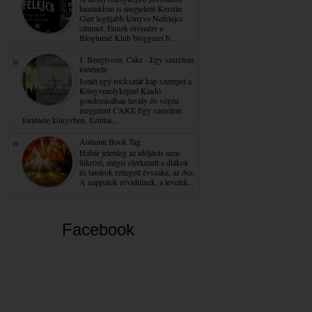
hazánkban is megjelent Kerstin
Gier legújabb könyve Nefelejcs
címmel. Ennek örömére a
Blogturné Klub bloggerei b...
J. Bengtsson: Cake - Egy ​szerelem
története
Ismét egy rocksztár kap szerepet a
Könyvmolyképző Kiadó
gondozásában tavaly év végén
megjelent CAKE Egy szerelem
története könyvben. Ezúttal...
Autumn Book Tag
Habár jelenleg az időjárás nem
tükrözi, mégis elérkezett a diákok
és tanárok rettegett évszaka, az ősz.
A nappalok rövidülnek, a levelek...
Facebook