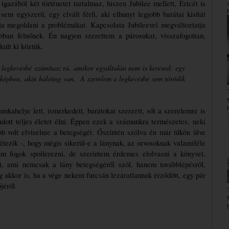
azából két történetet tartalmaz, hiszen Jubilee mellett, Ericét is 
 egyszerű, egy elvált férfi, aki elhunyt legjobb barátai kisfiát 
ja megoldani a problémákat. Kapcsolata Jubileevel megváltoztatja 
bban felnőnek. Én nagyon szerettem a párosukat, visszafogottan, 
kult ki köztük.
 legkevésbé számítasz rá, amikor egyáltalán nem is keresed; egy
 képben, akin hálóing van. A szerelem a legkevésbé sem törődik
unkahelye lett, ismerkedett, barátokat szerzett, sőt a szerelemre is 
udott teljes életet élni. Éppen ezek a számunkra természetes, neki 
b volt elviselnie a betegségét. Őszintén szólva én már tűkön ülve 
étezik -, hogy mégis sikerül-e a lánynak, az orvosoknak valamiféle 
em fogok spoilerezni, de szerintem érdemes elolvasni a könyvet, 
t, ami nemcsak a lány betegségéről szól, hanem továbblépésről, 
g akkor is, ha a vége nekem furcsán lezáratlannak érződött, egy pár 
jéről. 