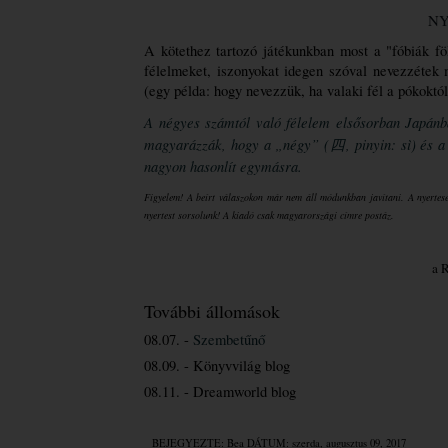
NY
A kötethez tartozó játékunkban most a "fóbiák fö
félelmeket, iszonyokat idegen szóval nevezzétek m
(egy példa: hogy nevezzük, ha valaki fél a pókoktól
A négyes számtól való félelem elsősorban Japánba
magyarázzák, hogy a „négy” (四, 
pinyin
: sì) és 
nagyon hasonlít egymásra. 
Figyelem! A beírt válaszokon már nem áll módunkban javítani. A nyerteseke
nyertest sorsolunk! A kiadó csak magyarországi címre postáz.
a 
További állomások
08.07. - 
Szembetűnő
08.09. - Könyvvilág blog
08.11. - Dreamworld blog
BEJEGYEZTE:
Bea
DÁTUM:
szerda, augusztus 09, 2017