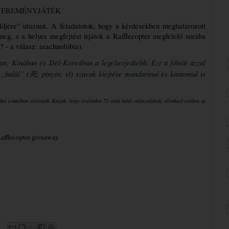
EREMÉNYJÁTÉK
ldjére" utazunk. A feladatotok, hogy a kérdésekben meghatározott 
eg, s a helyes megfejtést írjátok a Rafflecopter megfelelő sorába 
? - a válasz: arachnofóbia). 
n, Kínában és Dél-Koreában a legelterjedtebb. Ezt a fóbiát azzal 
a „halál” (死, pinyin: sǐ) szavak kiejtése 
mandarinul
 és 
kantoniul
 is 
t e-mailben értesítjük. Kérjük, hogy levelünkre 72 órán belül válaszoljatok, ellenkező esetben új 
Rafflecopter giveaway