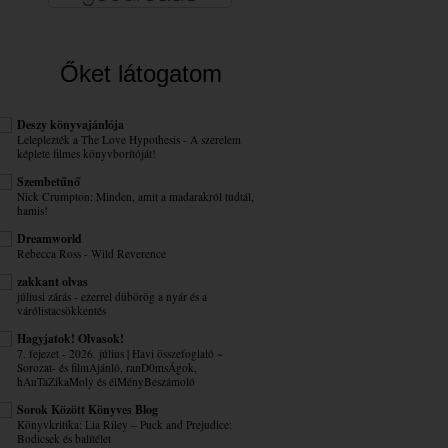
Őket látogatom
Deszy könyvajánlója
Leleplezték a The Love Hypothesis - A szerelem
képlete filmes könyvborítóját!
Szembetűnő
Nick Crumpton: Minden, amit a madarakról tudtál,
hamis!
Dreamworld
Rebecca Ross - Wild Reverence
zakkant olvas
júliusi zárás - ezerrel dübörög a nyár és a
várólistacsökkentés
Hagyjatok! Olvasok!
7. fejezet - 2026. július | Havi összefoglaló ~
Sorozat- és filmAjánló, ranD0msÁgok,
hAuTaZikaMoly és élMényBeszámoló
Sorok Között Könyves Blog
Könyvkritika: Lia Riley – Puck ​and Prejudice:
Bodicsek és balítélet