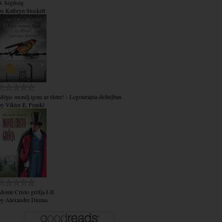
A Segítség
by
Kathryn Stockett
Mégis mondj igent az életre! - Logoterápia dióhéjban
by
Viktor E. Frankl
Monte Cristo grófja I-II
by
Alexandre Dumas