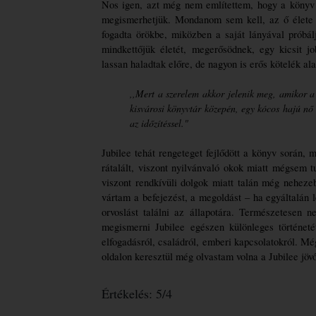
Nos igen, azt még nem említettem, hogy a könyv ig
megismerhetjük. Mondanom sem kell, az ő élete sem
fogadta örökbe, miközben a saját lányával próbál
mindkettőjük életét, megerősödnek, egy kicsit jo
lassan haladtak előre, de nagyon is erős kötelék ala
,,Mert a szerelem akkor jelenik meg, amikor a
kisvárosi könyvtár közepén, egy kócos hajú nő
az időzítéssel."
Jubilee tehát rengeteget fejlődött a könyv során, m
rátalált, viszont nyilvánvaló okok miatt mégsem t
viszont rendkívüli dolgok miatt talán még nehezeb
vártam a befejezést, a megoldást – ha egyáltalán l
orvoslást találni az állapotára. Természetesen n
megismerni Jubilee egészen különleges történeté
elfogadásról, családról, emberi kapcsolatokról. Mé
oldalon keresztül még olvastam volna a Jubilee jövő
Értékelés: 5/4