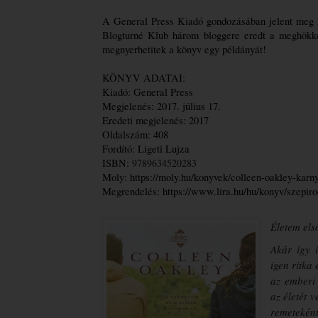
A General Press Kiadó gondozásában jelent meg h
Blogturné Klub három bloggere eredt a meghökkent
megnyerhetitek a könyv egy példányát!
KÖNYV ADATAI:
Kiadó: General Press
Megjelenés: 2017. július 17.
Eredeti megjelenés: 2017
Oldalszám: 408
Fordító: Ligeti Lujza
ISBN: 
9789634520283
Moly: 
https://moly.hu/konyvek/colleen-oakley-karny
Megrendelés: 
https://www.lira.hu/hu/konyv/szepir
Életem ​el
Akár így i
igen ritka
az emberi 
az életét v
remeteként