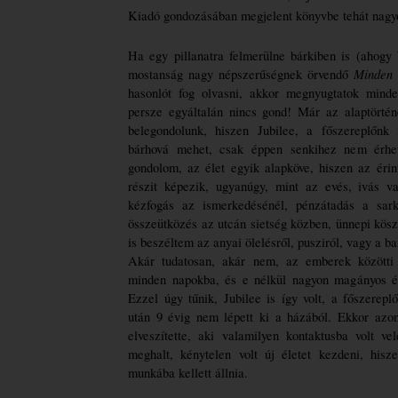
Kiadó gondozásában megjelent könyvbe tehát nagyo
Ha egy pillanatra felmerülne bárkiben is (ahogy 
Minden
mostanság nagy népszerűségnek örvendő 
hasonlót fog olvasni, akkor megnyugtatok minde
persze egyáltalán nincs gond! Már az alaptörtén
belegondolunk, hiszen Jubilee, a főszereplőnk i
bárhová mehet, csak éppen senkihez nem érhe
gondolom, az élet egyik alapköve, hiszen az érin
részit képezik, ugyanúgy, mint az evés, ivás v
kézfogás az ismerkedésénél, pénzátadás a sarki
összeütközés az utcán sietség közben, ünnepi kös
is beszéltem az anyai ölelésről, pusziról, vagy a bar
Akár tudatosan, akár nem, az emberek közötti é
minden napokba, és e nélkül nagyon magányos és
Ezzel úgy tűnik, Jubilee is így volt, a főszerepl
után 9 évig nem lépett ki a házából. Ekkor azon
elveszítette, aki valamilyen kontaktusba volt ve
meghalt, kénytelen volt új életet kezdeni, his
munkába kellett állnia.