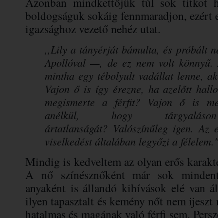
Azonban mindkettőjük túl sok titkot 
boldogságuk sokáig fennmaradjon, ezért e
igazsághoz vezető nehéz utat.
,,Lily a tányérját bámulta, és próbált
Apollóval —, de ez nem volt könnyű. 
mintha egy tébolyult vadállat lenne, ak
Vajon ő is így érezne, ha azelőtt hallo
megismerte a férfit? Vajon ő is me
anélkül, hogy tárgyalás
ártatlanságát?
Valószínűleg igen. Az elő
viselkedést általában legyőzi a félelem.
Mindig is kedveltem az olyan erős karakt
A nő színésznőként már sok mindent 
anyaként is állandó kihívások elé van á
ilyen tapasztalt és kemény nőt nem ijes
hatalmas és magának való férfi sem. Persze