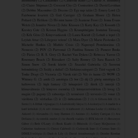
Bloomsbury
(2)
Cat&Bones
(2)
Catherine Rider
(2)
Charlie N. Holmberg
(2)
Claire Shipman
(2)
Crescent City
(2)
Csontszüret
(2)
David Levithan
(2)
Debbie Macomber
(2)
Decens
(2)
Egy nap talán
(2)
Emery Lord
(2)
Fairbourne kvartett
(2)
Gail Carriger
(2)
Graham Moore
(2)
Helen
Pollard
(2)
Helikon
(2)
Hó mint hamu
(2)
Jeaniene Frost
(2)
Jenna Evans
Welch
(2)
Jennifer Niven
(2)
Julie Klassen
(2)
Katty Kay
(2)
Kossuth
(2)
Kresley Cole
(2)
Kristan Higgins
(2)
Krumplihéjpite ​Irodalmi Társaság
(2)
Kék Gém
(2)
Könyvvadászok
(2)
Laura Kneidl
(2)
Lehull a lepel
(2)
Leylah Attar
(2)
Lélegezz velem!
(2)
Mara Dyer
(2)
Marie Pavlenko
(2)
Michelle Hodkin
(2)
Midlife Crisis
(2)
Napernyő Protektorátus
(2)
Nemezis
(2)
POV
(2)
Partvonal
(2)
Paullina Simons
(2)
Pioneer Books
(2)
Párizs
(2)
R. S. Grey
(2)
Rachel Van Dyken
(2)
Rebecca Yarros
(2)
Rosemary Beach
(2)
Rózsakert
(2)
Sally Rooney
(2)
Sara Raasch
(2)
Simon Snow
(2)
Sorok között
(2)
Szaszkó Gabriella
(2)
Szeretni
bolondulásig
(2)
Szállj a dallal!
(2)
Sárkánycsalogató
(2)
Tiéd vagyok
(2)
Tonke Dragt
(2)
Victoria
(2)
Várok rád
(2)
Vér és hamu
(2)
WOW
(2)
Whitney G.
(2)
antik
(2)
antológia
(2)
bor
(2)
díj
(2)
görög mitológia
(2)
halloween
(2)
high fantasy
(2)
hónapzáró
(2)
ikrek
(2)
interjú
(2)
klímaváltozás
(2)
könyves esemény
(2)
környezetvédelem
(2)
lovag
(2)
magán
(2)
pagony
(2)
rabszolga
(2)
természet
(2)
tervezés
(2)
vonat
(2)
várólista
(2)
vérfarkas
(2)
ír
(2)
önbizalom
(2)
2
(1)
A Gibson-fiúk
(1)
A
Szem
(1)
A férfiak végnapjai
(1)
A kalózkirály lánya
(1)
A kiskutya
(1)
A madár és a
kard krónikái
(1)
A szív ritmusa
(1)
A ​kárhozott
(1)
Adriana Locke
(1)
Afrika
(1)
Akkord
(1)
Alexandra
(1)
Amy Harmon
(1)
Animus
(1)
Ashley Carrigan
(1)
Ava
Dellaira
(1)
Az ezredik emelet
(1)
Az éhezők viadala
(1)
BTK húsvét
(1)
Bessenyei
Gábor
(1)
Beth O'Leary
(1)
Book Kiadó
(1)
Bűnösök
(1)
Casey McQuiston
(1)
Catherine Anderson
(1)
Christi Caldwell
(1)
Cselenyák Imre
(1)
Csernus Imre
(1)
DIMILY-trilógia
(1)
Dash és Lily
(1)
David Attenborough
(1)
Deirdre Riordan