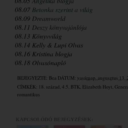
08.05 
Angelika blogja
08.07 
Betonka szerint a világ
08.09 
Dreamworld
08.11 
Deszy könyvajánlója
08.13 Könyvvilág
08.14 Kelly & Lupi Olvas
08.16 Kristina blogja
08.18 Olvasónapló
BEJEGYEZTE:
Bea
DÁTUM:
vasárnap, augusztus 13,
CÍMKÉK:
18. század
,
4.5
,
BTK
,
Elizabeth Hoyt
,
Genera
romantikus
KAPCSOLÓDÓ BEJEGYZÉSEK: