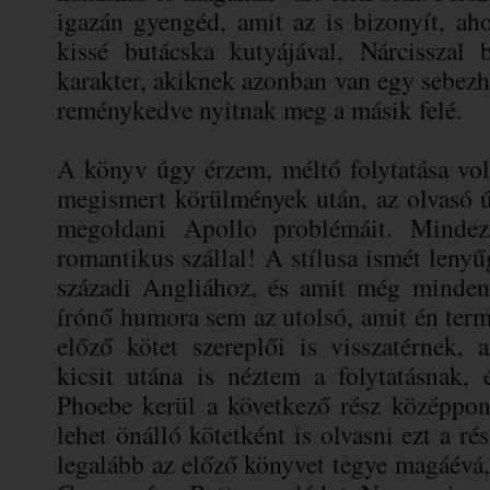
igazán gyengéd, amit az is bizonyít, aho
kissé butácska kutyájával, Nárcisszal 
karakter, akiknek azonban van egy sebezh
reménykedve nyitnak meg a másik felé.
A könyv úgy érzem, méltó folytatása volt
megismert körülmények után, az olvasó ú
megoldani Apollo problémáit. Mindez
romantikus szállal! A stílusa ismét lenyű
századi Angliához, és amit még minden
írónő humora sem az utolsó, amit én ter
előző kötet szereplői is visszatérnek,
kicsit utána is néztem a folytatásnak,
Phoebe kerül a következő rész középpo
lehet önálló kötetként is olvasni ezt a rés
legalább az előző könyvet tegye magáévá