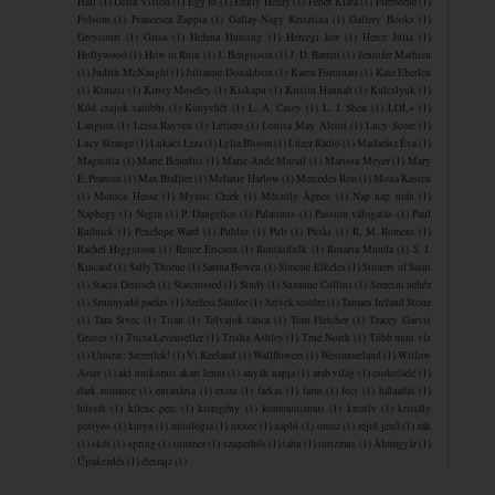
Hall
(1)
Delta Vision
(1)
Egy fo
(1)
Emily Henry
(1)
Fehér Klára
(1)
Fireborne
(1)
Folsom
(1)
Francesca Zappia
(1)
Gallay-Nagy Krisztina
(1)
Gallery Books
(1)
Greycourt
(1)
Grisa
(1)
Helena Hunting
(1)
Hercegi kör
(1)
Hercz Júlia
(1)
Hollywood
(1)
How to Ruin
(1)
J. Bengtsson
(1)
J. D. Barrett
(1)
Jennifer Mathieu
(1)
Judith McNaught
(1)
Julianne Donaldson
(1)
Karen Fortunati
(1)
Kate Eberlen
(1)
Kinizsi
(1)
Kirsty Moseley
(1)
Kiskapu
(1)
Kristin Hannah
(1)
Kulcslyuk
(1)
Kód csajok satöbbi
(1)
Könyvhét
(1)
L. A. Casey
(1)
L. J. Shen
(1)
LOL+
(1)
Langton
(1)
Leisa Rayven
(1)
Lettero
(1)
Louisa May Alcott
(1)
Lucy Score
(1)
Lucy Strange
(1)
Lukács Liza
(1)
Lylia Bloom
(1)
Lúzer Rádió
(1)
Madarász Éva
(1)
Magnólia
(1)
Marie Benedict
(1)
Marie-Aude Murail
(1)
Marissa Meyer
(1)
Mary
E. Pearson
(1)
Max Brallier
(1)
Melanie Harlow
(1)
Mercedes Ron
(1)
Mona Kasten
(1)
Monica Hesse
(1)
Mystic Creek
(1)
Mészöly Ágnes
(1)
Nap nap után
(1)
Naphegy
(1)
Negin
(1)
P. Dangelico
(1)
Palatinus
(1)
Passion válogatás
(1)
Paul
Rudnick
(1)
Penelope Ward
(1)
Publio
(1)
Pult
(1)
Püski
(1)
R. M. Romero
(1)
Rachel Higginson
(1)
Renee Ericson
(1)
Rontásűzők
(1)
Rosaria Munda
(1)
S. J.
Kincaid
(1)
Sally Thorne
(1)
Sarina Bowen
(1)
Simone Elkeles
(1)
Sinners of Saint
(1)
Stacia Deutsch
(1)
Starcrossed
(1)
Study
(1)
Suzanne Collins
(1)
Szeretni nehéz
(1)
Szunnyadó parázs
(1)
Szélesi Sándor
(1)
Szívek testőre
(1)
Tamara Ireland Stone
(1)
Tara Sivec
(1)
Titan
(1)
Tolvajok ​tánca
(1)
Tom Fletcher
(1)
Tracey Garvis
Graves
(1)
Tricia Levenseller
(1)
Trisha Ashley
(1)
True North
(1)
Több mint víz
(1)
Utóirat: Szeretlek!
(1)
Vi Keeland
(1)
Wallflowers
(1)
Westmoreland
(1)
Willow
Aster
(1)
aki unikornis akart lenni
(1)
anyák napja
(1)
arab világ
(1)
csokoládé
(1)
dark romance
(1)
eutanázia
(1)
extra
(1)
farkas
(1)
farm
(1)
foci
(1)
hálaadás
(1)
húsvét
(1)
kilenc perc
(1)
kisregény
(1)
kommunizmus
(1)
kreatív
(1)
kristály
pöttyös
(1)
kutya
(1)
mitológia
(1)
motor
(1)
napló
(1)
orosz
(1)
rejtő jenő
(1)
rák
(1)
skót
(1)
spring
(1)
summer
(1)
szuperhős
(1)
tabu
(1)
turizmus
(1)
Álomgyár
(1)
Újrakezdés
(1)
életrajz
(1)