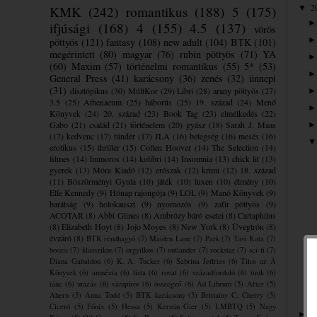
2
KMK
(242)
romantikus
(188)
5
(175)
▼
ifjúsági
(168)
4
(155)
4.5
(137)
vörös
pöttyös
(121)
fantasy
(108)
new adult
(104)
BTK
(101)
megérintett
(80)
magyar
(76)
rubin pöttyös
(71)
YA
(60)
Maxim
(57)
történelmi romantikus
(55)
5*
(53)
General Press
(41)
karácsony
(36)
zenés
(32)
ünnepi
(31)
disztópikus
(30)
MúltKor
(29)
Libri
(28)
arany pöttyös
(27)
3.5
(25)
Athenaeum
(25)
háborús
(25)
19. század
(24)
Menő
Könyvek
(24)
20. század
(23)
Book Tag
(23)
elmélkedés
(22)
Gabo
(21)
család
(21)
történelem
(20)
gyász
(18)
Sarah J. Maas
(17)
kedvenc
(17)
tündér
(17)
JLA
(16)
betegség
(16)
mesés
(16)
erotikus
(15)
thriller
(15)
Collen Hoover
(14)
The Selection
(14)
filmes
(14)
humoros
(14)
kolibri
(14)
Insomnia
(13)
chick lit
(13)
gyerek
(13)
Móra Kiadó
(12)
erőszak
(12)
krimi
(12)
18. század
(11)
Böszörményi Gyula
(10)
játék
(10)
luxen
(10)
élmény
(10)
Elle Kennedy
(9)
Hónap rajongója
(9)
LOL
(9)
Manó Könyvek
(9)
barátság
(9)
holokauszt
(9)
nyomozós
(9)
zafír pöttyös
(9)
ACOTAR
(8)
Abbi Glines
(8)
Ambrózy báró esetei
(8)
Cartaphilus
(8)
Elizabeth Hoyt
(8)
Jojo Moyes
(8)
New York
(8)
Üvegtrón
(8)
évzáró
(8)
BTK rendhagyó
(7)
Maiden Lane
(7)
Park
(7)
Tavi Kata
(7)
boszis
(7)
klasszikus
(7)
orgyilkos
(7)
outlander
(7)
rockstar
(7)
sci-fi
(7)
Diana Gabaldon
(6)
K. A. Tucker
(6)
Sabrina Jeffries
(6)
Tilos az Á
Könyvek
(6)
amnézia
(6)
lista
(6)
rovat
(6)
századforduló
(6)
tinik
(6)
tánc
(6)
utazás
(6)
vámpíros
(6)
összegző
(6)
Ad Librum
(5)
After
(5)
Ahern
(5)
Anna Todd
(5)
BTK karácsony
(5)
Brittainy C. Cherry
(5)
Ciceró
(5)
Főnix
(5)
Hessa
(5)
Kerstin Gier
(5)
LMBTQ
(5)
Nagy
2
►