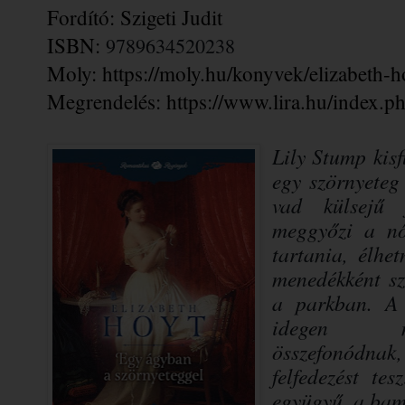
Fordító: Szigeti Judit
ISBN: 
9789634520238
Moly: 
https://moly.hu/konyvek/elizabeth-
Megrendelés: 
https://www.lira.hu/index.
Lily ​Stump kis
egy szörnyeteg
vad külsejű 
meggyőzi a nő
tartania, élhe
menedékként sz
a parkban. A
idegen mi
összefonódnak
felfedezést tes
együgyű, a bam