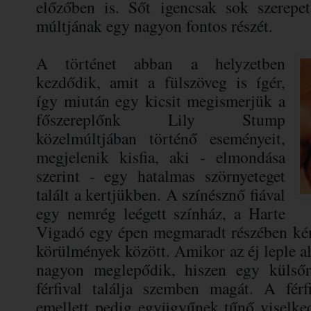
előzőben is. Sőt igencsak sok szerepe
múltjának egy nagyon fontos részét.
A történet abban a helyzetben
kezdődik, amit a fülszöveg is ígér,
így miután egy kicsit megismerjük a
főszereplőnk Lily Stump
közelmúltjában történő eseményeit,
megjelenik kisfia, aki - elmondása
szerint - egy hatalmas szörnyeteget
talált a kertjükben. A színésznő fiával
egy nemrég leégett színház, a Harte
Vigadó egy épen megmaradt részében kény
körülmények között. Amikor az éj leple ala
nagyon meglepődik, hiszen egy külsőre
férfival találja szemben magát. A férf
emellett pedig együgyűnek tűnő viselked