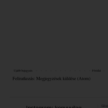
Újabb bejegyzés
Főoldal
Feliratkozás:
Megjegyzések küldése (Atom)
Üdvöz
Instagram: konyvvilag_