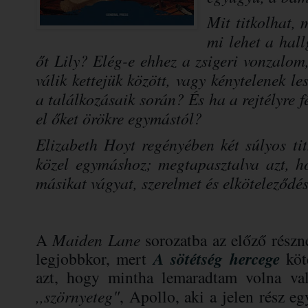
Mit titkolhat, 
mi lehet a hal
őt Lily? Elég-e ehhez a zsigeri vonzalom
válik kettejük között, vagy kénytelenek l
a találkozásaik során? És ha a rejtélyre f
el őket örökre egymástól?
Elizabeth Hoyt regényében két súlyos ti
közel egymáshoz; megtapasztalva azt, h
másikat vágyat, szerelmet és elköteleződé
A
Maiden Lane
sorozatba az előző részn
A sötétség hercege
legjobbkor, mert
köt
azt, hogy mintha lemaradtam volna val
,,szörnyeteg"
, Apollo, aki a jelen rész eg