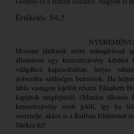
Greaves és a Batten családot. Nagyon is m
Értékelés: 5/4,5
NYEREMÉNY
Mostani játékunk némi utánajárással i
állomáson egy keresztrejtvény kérdést t
világához kapcsolódóan, helyes válasz
dobozába szükséges beírnotok. Ha helyes
tábla vastagon kijelölt részén Elizabeth H
kapjátok megfejtésül. (Minden állomás 
keresztrejtvény sorát jelöli, így ha fe
sorrendje, akkor is a Rafiban feltüntetett
Játékra fel!