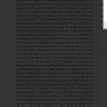
Könyv
(5)
Off-Campus
(5)
SeaBreeze
(5)
Sulijegyzetek
(5)
Tarryn Fisher
(5)
Twister Media
(5)
Tüskék és rózsák udvara
(5)
Ulpius
(5)
cirkusz
(5)
2
►
családregény
(5)
gasztro
(5)
gimi
(5)
rázós
(5)
szülinap
(5)
varázsló
(5)
2
►
2.5
(4)
21. Század Kiadó
(4)
A fiú akit Karácsonynak hívnak
(4)
Az vagy
nekem
(4)
Book Bloggers' Challenge
(4)
Briar U
(4)
Brigid Kemmerer
2
►
(4)
Cover Reveal
(4)
Donna MacMeans
(4)
Feszülő húr
(4)
Jennifer E.
2
►
Smith
(4)
Jenny Colgan
(4)
Jessica Park
(4)
Katie McGarry
(4)
Kelly
(4)
Magyar Könyvek Nyomában
(4)
Matt Haig
(4)
Mielőtt megismertelek
2
►
(4)
Piciny Csodák Péksége
(4)
Rebecca Donovan
(4)
Rácz-Stefán Tibor
(4)
Sophie Kinsella
(4)
Stephanie Perkins
(4)
Tammara Webber
(4)
Tíz
apró lélegzet
(4)
angol
(4)
elementál
(4)
feminizmus
(4)
ismeretterjesztő
(4)
levélregény
(4)
mebeforeyou
(4)
megjelenések
(4)
novella
(4)
olasz
(4)
pszichológia
(4)
sport
(4)
steampunk
(4)
zombi
(4)
édesség
(4)
3
(3)
A fiúknak akiket valaha szerettem
(3)
A herceg emberei
(3)
A nyertes
(3)
A szív körvonalai
(3)
Agave
(3)
Anna és a francia csók
(3)
Central
Könyvek
(3)
Chambers testvérek
(3)
Dessen
(3)
Erin Watt
(3)
Európa
(3)
Fumax
(3)
Jaffa
(3)
Jane Austen
(3)
Jeff Wheeler
(3)
Jenny Han
(3)
Karen M. McManus
(3)
Kasie West
(3)
Király Anikó
(3)
Királyforrás
(3)
KisKönyvesBloggerek
(3)
Kody Keplinger
(3)
Komor elemek
(3)
Kristen Callihan
(3)
Kylie Scott
(3)
Könyvfesztivál
(3)
Madeline Hunter
(3)
Marie Rutkoski
(3)
Mary Jo Putney
(3)
Never never
(3)
On Sai
(3)
Rainbow Rowell
(3)
Razorland trilógia
(3)
Royals
(3)
SJM
(3)
Scolar
(3)
Semmi pánik
(3)
Silber
(3)
Szépirodalmi
(3)
VIP
(3)
Vágymágusok
(3)
dráma
(3)
démon
(3)
idézetek
(3)
kalóz
(3)
kihívás
(3)
nyár
(3)
origin
(3)
posztapokaliptikus
(3)
rasszizmus
(3)
savant
(3)
sárkány
(3)
önsegítő
(3)
50
(2)
A bronzlovas
(2)
A papírmágus
(2)
A túlélés szabályai
(2)
Ali
Hazelwood
(2)
Anyám teremtményei
(2)
Az Arkánum Krónikák
(2)
Az
egyszerű Vadon
(2)
Az éjszaka hercege
(2)
Bella Swift
(2)
Benina
(2)