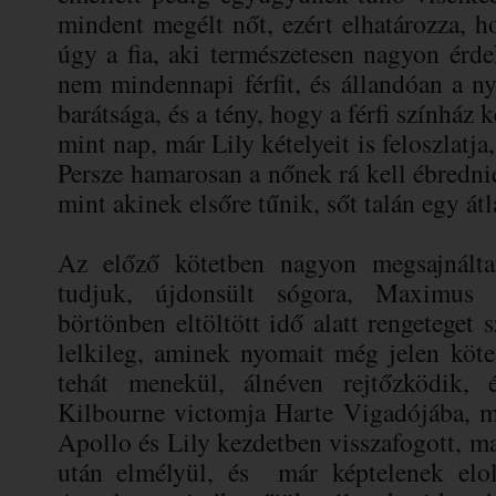
mindent megélt nőt, ezért elhatározza, h
úgy a fia, aki természetesen nagyon érde
nem mindennapi férfit, és állandóan a n
barátsága, és a tény, hogy a férfi színház 
mint nap, már Lily kételyeit is feloszlatja,
Persze hamarosan a nőnek rá kell ébrednie
mint akinek elsőre tűnik, sőt talán egy átl
Az előző kötetben nagyon megsajnált
tudjuk, újdonsült sógora, Maximus 
börtönben eltöltött idő alatt rengeteget 
lelkileg, aminek nyomait még jelen köte
tehát menekül, álnéven rejtőzködik,
Kilbourne victomja Harte Vigadójába, m
Apollo és Lily kezdetben visszafogott, m
után elmélyül, és már képtelenek elolt