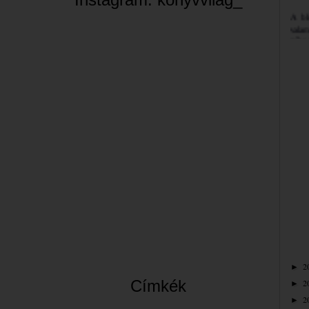
A bl
valam
néha 
szemé
Jó bö
Bea
2
►
Címkék
2
►
2
►