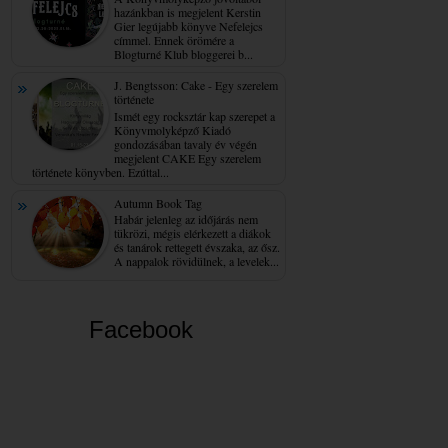
hazánkban is megjelent Kerstin
Gier legújabb könyve Nefelejcs
címmel. Ennek örömére a
Blogturné Klub bloggerei b...
J. Bengtsson: Cake - Egy ​szerelem
története
Ismét egy rocksztár kap szerepet a
Könyvmolyképző Kiadó
gondozásában tavaly év végén
megjelent CAKE Egy szerelem
története könyvben. Ezúttal...
Autumn Book Tag
Habár jelenleg az időjárás nem
tükrözi, mégis elérkezett a diákok
és tanárok rettegett évszaka, az ősz.
A nappalok rövidülnek, a levelek...
Facebook