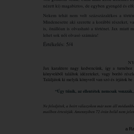
nézett ki) magabiztos, de egyben gyengéd és elfog
Nekem tehát nem volt százszázalékos a történ
Mindenesetre aki szerette a korábbi részeket, 
is, önállóan is olvasható a történet. Jax miat
lehet sok női olvasó számára!
Értékelés: 5/4
NY
Jax karaktere nagy kedvencünk, így a turnéhoz 
könyvekből találtok idézeteket, vagy borító részl
Találjátok ki melyik könyvről van szó és írjátok be
“
Úgy tűnik, az ellentétek nemcsak vonzzák,
Ne feledjétek, a beírt válaszokon már nem áll módunkba
mailben értesítjük. Amennyiben 72 órán belül nem jelent
a Ra