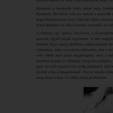
Immáron a harmadik kötet jelent meg Jenni
Kiadónál. Bevallom nőiesen nekem a második rész
hogy hiányérzetem lesz a Maradj velem olvasása
habár feltűntek az előző kötetek szereplői, és vo
A történet egy tipikus NA-sztori, a főszerepl
tartozik, együtt járnak egyetemre. A lány nagyjá
kiderül, hogy anyja elköltötte bankszámláján lév
választása, mint visszatérni otthonába, arra a he
soha többé nem akart meglátogatni. Arra a hely
azonban hazaér és ellátogat anyja kocsmájába, 
igen. Az erőt sugárzó Jax pedig pillanatok alatt le
eredeti célja a látogatásának. Persze miután ki
megoldani a lány, és eltűnt anyja problémáit.