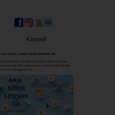
Kiemelt
Lucy Score: Amin sosem leszünk túl
A Pioneer Books legújabb Piros Pipacs kötete, az Amin
sosem leszünk túl borítóját aranyos százszorszépek díszítik.
Lucy Score lehengerlő rom...