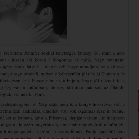
szerintem Jennifer sokkal tehetséges fantasy író, mint a new
ni - hiszen aki követi a blogomat, az tudja, hogy mennyire
s ígéretesnek látszik -, de azt kell, hogy mondjam, ez a könyve
momra, ahogy ecseteli, milyen elképesztően jól néz ki Cameron és
l tökéletesen fest. Persze nem az a bajom, hogy jól néznek ki a
dig így van a műfajban), de egy idő után már sok az állandó
fogtuk. Jól néz ki. Pont.
 cselekményben is. Még csak nem is a könyv hosszával volt a
relmi szál alakulása, emellett volt sok izgalmas rész is benne,
ól azt is kaptam, amit a fülszöveg alapján vártam, de hiányzott
 nagyon, de azért megérintsen, amit már-már elvárok a műfajtól.
amit megengedett az írónő a szereplőinek. Pedig igazából nem
s meggondolatlan volt, Jax viszont (azt hagyjuk, hogy milyen jól