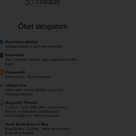
Őket látogatom
Deszy könyvajánlója
Adaptáció készül A kegyetlen hercegből!
Szembetűnő
Nick Crumpton: Minden, amit a madarakról tudtál,
hamis!
Dreamworld
Rebecca Ross - Wild Reverence
zakkant olvas
júliusi zárás - ezerrel dübörög a nyár és a
várólistacsökkentés
Hagyjatok! Olvasok!
7. fejezet - 2026. július | Havi összefoglaló ~
Sorozat- és filmAjánló, ranD0msÁgok,
hAuTaZikaMoly és élMényBeszámoló
Sorok Között Könyves Blog
Könyvkritika: Lia Riley – Puck ​and Prejudice:
Bodicsek és balítélet