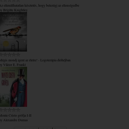
Az ​ellenállhatatlan késztetés, hogy belezúgj az ellenségedbe
by
Brigitte Knightley
Mégis mondj igent az életre! - Logoterápia dióhéjban
by
Viktor E. Frankl
Monte Cristo grófja I-II
by
Alexandre Dumas