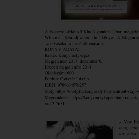
A Könyvmolyképző Kiadó gondozásában megjelenik
With me - Maradj velem című könyve. A Blogturné K
az olvasókat a turné állomásain.
KÖNYV ADATAI
Kiadó: Könyvmolyképző
Megjelenés: 2017. december 6.
Oldalszám: 600
Fordító: Császár László
ISBN: 
9789634570257
Moly: 
https://moly.hu/konyvek/j-l-armentrout-stay
Megrendelés: 
https://konyvmolykepzo.hu/products-
rad-3-7651
A ​New Yo
meg, mint
tár most 