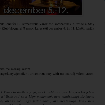
 Jennifer L. Armentrout Várok rád sorozatának 3. része a Stay 
lub bloggerei 8 napon keresztül december 4. és 11. között várják 
-with-me-maradj-velem
page/konyv/jennifer-l-armentrout-stay-with-me-maradj-velem-varok-
rk Times bestsellerszerző, aki korábban olyan könyvekkel jelent
 a Várok rád és a Légy mellettem!, nem mindennapi történetet
az olvasó elé… egy fiatal nőről, aki megtanulja, hogy nem