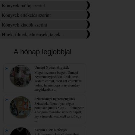
Könyvek műfaj szerint
Könyvek értékelés szerint
Könyvek kiadók szerint
Hírek, filmek, élmények, tagek...
A hónap legjobbjai
Ünnepi Nyereményjáték
Megérkeztem a beígért Ünnepi
Nyereményjátékkal. Csak azért
késtem ennyit, mert azt szerettem
volna, ha mindegyik nyeremény
megérkezik a ...
Születésnapi nyereményjáték
Sziasztok. Nem olyan régen -
pontosan június 5-én - ünnepelte
a blogom második születésnapját,
így végre elérkezhetett az idő egy
...
Kerstin Gier: Nefelejcs
A Könyvmolyképző jóvoltából