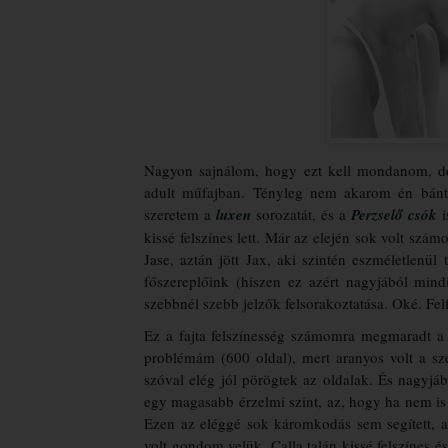
Nagyon sajnálom, hogy ezt kell mondanom, de 
adult műfajban. Tényleg nem akarom én bánta
szeretem a
luxen
sorozatát, és a
Perzselő csók
i
kissé felszínes lett. Már az elején sok volt szá
Jase, aztán jött Jax, aki szintén eszméletlenü
főszereplőink (hiszen ez azért nagyjából min
szebbnél szebb jelzők felsorakoztatása. Oké. Fel
Ez a fajta felszínesség számomra megmaradt a
problémám (600 oldal), mert aranyos volt a sze
szóval elég jól pörögtek az oldalak. És nagyjáb
egy magasabb érzelmi szint, az, hogy ha nem is
Ezen az eléggé sok káromkodás sem segített, 
volt gondom velük, Calla talán kissé felszínes é