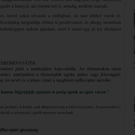
adó a lánnyal, aki bármit tett is, mindig mellette maradt.
et, mivel sokat olvasok a műfajban, én már többet várok el.
valószínűleg megtalálja ebben is pozitívumot, és ahogy mondtam
t mindenképpen tudom ajánlani, mert ő ismét egy jó kis álompasi
EREMÉNYJÁTÉK
tartozó játék a munkájához kapcsolódik. Az állomásokon olyan 
eteket, amelyekben a főszereplők egyike pultos vagy felszolgáló. 
 az író nevét és a könyv címét a megfelelő rafflecopter mezőbe.
 hanem felgyújtják egymást és porig égetik az egész várost.”
n javítani. A kiadó csak Magyarország területére postáz. A nyerteseket e-
kezik a szerencsés, újabb nyertest sorsolunk.
fflecopter giveaway