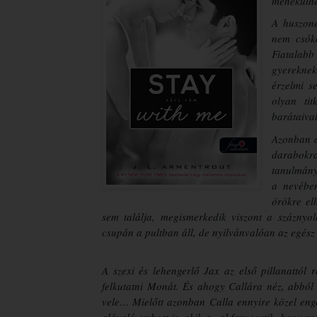
menekülhet
A huszone
nem csóko
Fiatalab
gyereknek
érzelmi s
olyan ti
barátaiva
Azonban a
darabokr
tanulmánya
a nevében
örökre el
sem találja, megismerkedik viszont a száznyo
csupán a pultban áll, de nyilvánvalóan az egész 
A szexi és lehengerlő Jax az első pillanattól 
felkutatni Monát. És ahogy Callára néz, abból 
vele… Mielőtt azonban Calla ennyire közel eng
alávaló embert is, akik azzal fenyegetik, hogy ro