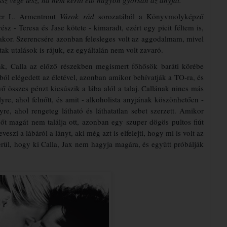
fer L. Armentrout
Várok rád
sorozatából a Könyvmolyképző
 - Teresa és Jase kötete - kimaradt, ezért egy picit féltem is,
kor. Szerencsére azonban felesleges volt az aggodalmam, mivel
ltak utalások is rájuk, ez egyáltalán nem volt zavaró.
őnk, Calla az előző részekben megismert főhősök baráti körébe
ból elégedett az életével, azonban amikor behívatják a TO-ra, és
ő összes pénzt kicsúszik a lába alól a talaj. Callának nincs más
lyre, ahol felnőtt, és amit - alkoholista anyjának köszönhetően -
re, ahol rengeteg látható és láthatatlan sebet szerzett. Amikor
őt magát nem találja ott, azonban egy szuper dögös pultos fiút
veszi a lábáról a lányt, aki még azt is elfelejti, hogy mi is volt az
derül, hogy ki Calla, Jax nem hagyja magára, és együtt próbálják