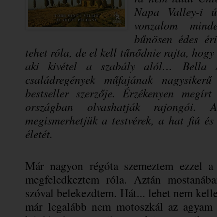
Napa Valley-i ú
vonzalom minde
bűnösen édes ér
tehet róla, de el kell tűnődnie rajta, hogy 
aki kivétel a szabály alól…
Bella 
családregények műfajának nagysiker
bestseller szerzője. Érzékenyen megírt
országban olvashatják rajongói. A
megismerhetjük a testvérek, a hat fiú és
életét.
Már nagyon régóta szemeztem ezzel a
megfeledkeztem róla. Aztán mostanába
szóval belekezdtem. Hát... lehet nem kel
már legalább nem motoszkál az agyam e