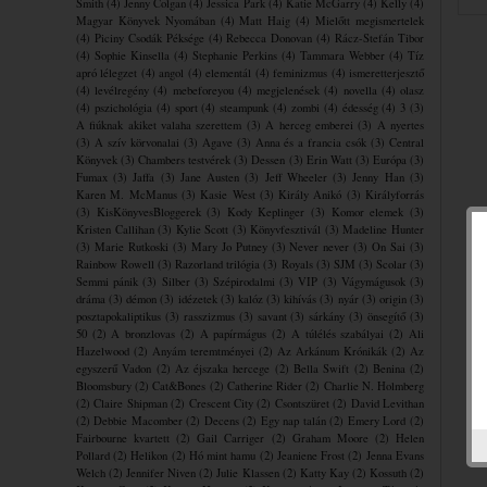
Smith
(4)
Jenny Colgan
(4)
Jessica Park
(4)
Katie McGarry
(4)
Kelly
(4)
Magyar Könyvek Nyomában
(4)
Matt Haig
(4)
Mielőtt megismertelek
(4)
Piciny Csodák Péksége
(4)
Rebecca Donovan
(4)
Rácz-Stefán Tibor
(4)
Sophie Kinsella
(4)
Stephanie Perkins
(4)
Tammara Webber
(4)
Tíz
apró lélegzet
(4)
angol
(4)
elementál
(4)
feminizmus
(4)
ismeretterjesztő
(4)
levélregény
(4)
mebeforeyou
(4)
megjelenések
(4)
novella
(4)
olasz
(4)
pszichológia
(4)
sport
(4)
steampunk
(4)
zombi
(4)
édesség
(4)
3
(3)
A fiúknak akiket valaha szerettem
(3)
A herceg emberei
(3)
A nyertes
(3)
A szív körvonalai
(3)
Agave
(3)
Anna és a francia csók
(3)
Central
Könyvek
(3)
Chambers testvérek
(3)
Dessen
(3)
Erin Watt
(3)
Európa
(3)
Fumax
(3)
Jaffa
(3)
Jane Austen
(3)
Jeff Wheeler
(3)
Jenny Han
(3)
Karen M. McManus
(3)
Kasie West
(3)
Király Anikó
(3)
Királyforrás
(3)
KisKönyvesBloggerek
(3)
Kody Keplinger
(3)
Komor elemek
(3)
Kristen Callihan
(3)
Kylie Scott
(3)
Könyvfesztivál
(3)
Madeline Hunter
(3)
Marie Rutkoski
(3)
Mary Jo Putney
(3)
Never never
(3)
On Sai
(3)
Rainbow Rowell
(3)
Razorland trilógia
(3)
Royals
(3)
SJM
(3)
Scolar
(3)
Semmi pánik
(3)
Silber
(3)
Szépirodalmi
(3)
VIP
(3)
Vágymágusok
(3)
dráma
(3)
démon
(3)
idézetek
(3)
kalóz
(3)
kihívás
(3)
nyár
(3)
origin
(3)
posztapokaliptikus
(3)
rasszizmus
(3)
savant
(3)
sárkány
(3)
önsegítő
(3)
50
(2)
A bronzlovas
(2)
A papírmágus
(2)
A túlélés szabályai
(2)
Ali
Hazelwood
(2)
Anyám teremtményei
(2)
Az Arkánum Krónikák
(2)
Az
egyszerű Vadon
(2)
Az éjszaka hercege
(2)
Bella Swift
(2)
Benina
(2)
Bloomsbury
(2)
Cat&Bones
(2)
Catherine Rider
(2)
Charlie N. Holmberg
(2)
Claire Shipman
(2)
Crescent City
(2)
Csontszüret
(2)
David Levithan
(2)
Debbie Macomber
(2)
Decens
(2)
Egy nap talán
(2)
Emery Lord
(2)
Fairbourne kvartett
(2)
Gail Carriger
(2)
Graham Moore
(2)
Helen
Pollard
(2)
Helikon
(2)
Hó mint hamu
(2)
Jeaniene Frost
(2)
Jenna Evans
Welch
(2)
Jennifer Niven
(2)
Julie Klassen
(2)
Katty Kay
(2)
Kossuth
(2)