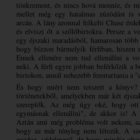
tönkrement, és nincs hová mennie, és m
mellet még egy hatalmas zúzódást is v
arcán. A lány azonnal felkelti Chase érde
és elviszi őt a szőlőbirtokra. Persze a 
egy éjszaki maradásból, hamarosan több 
hogy bízzon bármelyik férfiban, hiszen n
Ennek ellenére nem tud ellenállni a vo
neki. A férfi egyre jobban beférkőzik a 
birtokon, annál nehezebb fenntartania a "
És hogy miért nem tetszett a könyv?
történetekből, amelyekben már két éjsz
szereplők. Az még úgy oké, hogy ot
egymásnak ellenállni", de akkor is! A
Aztán ami még probléma volt nekem, az 
hogy az már tényleg nem létezik. A szo
gazdag, védelmező, de hogy mindig olya