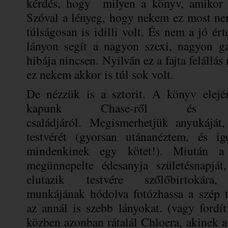
kérdés, hogy milyen a könyv, amikor l
Szóval a lényeg, hogy nekem ez most ne
túlságosan is idilli volt. És nem a jó ért
lányon segít a nagyon szexi, nagyon g
hibája nincsen. Nyilván ez a fajta felállá
ez nekem akkor is túl sok volt.
De nézzük is a sztorit. A könyv elejé
kapunk Chase-ről és a
családjáról.
Megismerhetjük anyukáját,
testvérét (gyorsan utánanéztem, és ig
mindenkinek egy kötet!). Miután a
megünnepelte édesanyja születésnapját
elutazik testvére szőlőbirtokára
munkájának hódolva fotózhassa a szép tá
az annál is szebb lányokat. (vagy fordí
közben azonban rátalál Chloera, akinek a