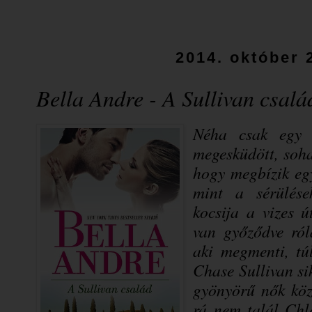
2014. október 
Bella Andre - A Sullivan csalá
Néha csak egy p
megesküdött, soha
hogy megbízik egy
mint a sérülés
kocsija a vizes ú
van győződve róla
aki megmenti, tú
Chase Sullivan si
gyönyörű nők közü
rá nem talál Chlo