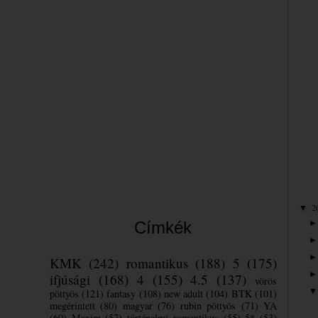
Bea
2
▼
Címkék
KMK
(242)
romantikus
(188)
5
(175)
ifjúsági
(168)
4
(155)
4.5
(137)
vörös
pöttyös
(121)
fantasy
(108)
new adult
(104)
BTK
(101)
megérintett
(80)
magyar
(76)
rubin pöttyös
(71)
YA
(60)
Maxim
(57)
történelmi romantikus
(55)
5*
(53)