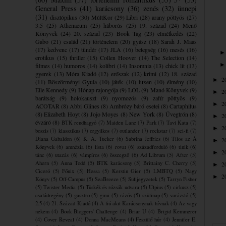
General Press
(41)
karácsony
(36)
zenés
(32)
ünnepi
(31)
disztópikus
(30)
MúltKor
(29)
Libri
(28)
arany pöttyös
(27)
3.5
(25)
Athenaeum
(25)
háborús
(25)
19. század
(24)
Menő
Könyvek
(24)
20. század
(23)
Book Tag
(23)
elmélkedés
(22)
Gabo
(21)
család
(21)
történelem
(20)
gyász
(18)
Sarah J. Maas
(17)
kedvenc
(17)
tündér
(17)
JLA
(16)
betegség
(16)
mesés
(16)
erotikus
(15)
thriller
(15)
Collen Hoover
(14)
The Selection
(14)
filmes
(14)
humoros
(14)
kolibri
(14)
Insomnia
(13)
chick lit
(13)
gyerek
(13)
Móra Kiadó
(12)
erőszak
(12)
krimi
(12)
18. század
2
►
(11)
Böszörményi Gyula
(10)
játék
(10)
luxen
(10)
élmény
(10)
Elle Kennedy
(9)
Hónap rajongója
(9)
LOL
(9)
Manó Könyvek
(9)
2
►
barátság
(9)
holokauszt
(9)
nyomozós
(9)
zafír pöttyös
(9)
2
►
ACOTAR
(8)
Abbi Glines
(8)
Ambrózy báró esetei
(8)
Cartaphilus
(8)
Elizabeth Hoyt
(8)
Jojo Moyes
(8)
New York
(8)
Üvegtrón
(8)
2
►
évzáró
(8)
BTK rendhagyó
(7)
Maiden Lane
(7)
Park
(7)
Tavi Kata
(7)
2
►
boszis
(7)
klasszikus
(7)
orgyilkos
(7)
outlander
(7)
rockstar
(7)
sci-fi
(7)
Diana Gabaldon
(6)
K. A. Tucker
(6)
Sabrina Jeffries
(6)
Tilos az Á
2
►
Könyvek
(6)
amnézia
(6)
lista
(6)
rovat
(6)
századforduló
(6)
tinik
(6)
2
►
tánc
(6)
utazás
(6)
vámpíros
(6)
összegző
(6)
Ad Librum
(5)
After
(5)
Ahern
(5)
Anna Todd
(5)
BTK karácsony
(5)
Brittainy C. Cherry
(5)
2
►
Ciceró
(5)
Főnix
(5)
Hessa
(5)
Kerstin Gier
(5)
LMBTQ
(5)
Nagy
2
►
Könyv
(5)
Off-Campus
(5)
SeaBreeze
(5)
Sulijegyzetek
(5)
Tarryn Fisher
(5)
Twister Media
(5)
Tüskék és rózsák udvara
(5)
Ulpius
(5)
cirkusz
(5)
családregény
(5)
gasztro
(5)
gimi
(5)
rázós
(5)
szülinap
(5)
varázsló
(5)
2.5
(4)
21. Század Kiadó
(4)
A fiú akit Karácsonynak hívnak
(4)
Az vagy
nekem
(4)
Book Bloggers' Challenge
(4)
Briar U
(4)
Brigid Kemmerer
(4)
Cover Reveal
(4)
Donna MacMeans
(4)
Feszülő húr
(4)
Jennifer E.