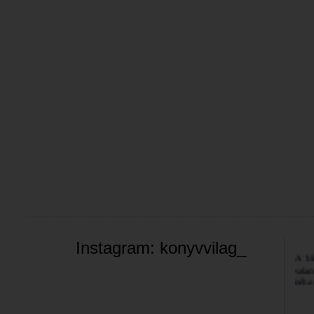
Üdvöz
Instagram: konyvvilag_
A bl
valam
néha 
szemé
Jó bö