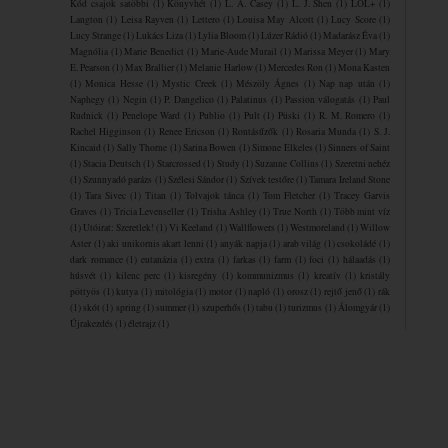
Kód csajok satöbbi
(1)
Könyvhét
(1)
L. A. Casey
(1)
L. J. Shen
(1)
LOL+
(1)
Langton
(1)
Leisa Rayven
(1)
Lettero
(1)
Louisa May Alcott
(1)
Lucy Score
(1)
Lucy Strange
(1)
Lukács Liza
(1)
Lylia Bloom
(1)
Lúzer Rádió
(1)
Madarász Éva
(1)
Magnólia
(1)
Marie Benedict
(1)
Marie-Aude Murail
(1)
Marissa Meyer
(1)
Mary
E. Pearson
(1)
Max Brallier
(1)
Melanie Harlow
(1)
Mercedes Ron
(1)
Mona Kasten
(1)
Monica Hesse
(1)
Mystic Creek
(1)
Mészöly Ágnes
(1)
Nap nap után
(1)
Naphegy
(1)
Negin
(1)
P. Dangelico
(1)
Palatinus
(1)
Passion válogatás
(1)
Paul
Rudnick
(1)
Penelope Ward
(1)
Publio
(1)
Pult
(1)
Püski
(1)
R. M. Romero
(1)
Rachel Higginson
(1)
Renee Ericson
(1)
Rontásűzők
(1)
Rosaria Munda
(1)
S. J.
Kincaid
(1)
Sally Thorne
(1)
Sarina Bowen
(1)
Simone Elkeles
(1)
Sinners of Saint
(1)
Stacia Deutsch
(1)
Starcrossed
(1)
Study
(1)
Suzanne Collins
(1)
Szeretni nehéz
(1)
Szunnyadó parázs
(1)
Szélesi Sándor
(1)
Szívek testőre
(1)
Tamara Ireland Stone
(1)
Tara Sivec
(1)
Titan
(1)
Tolvajok ​tánca
(1)
Tom Fletcher
(1)
Tracey Garvis
Graves
(1)
Tricia Levenseller
(1)
Trisha Ashley
(1)
True North
(1)
Több mint víz
(1)
Utóirat: Szeretlek!
(1)
Vi Keeland
(1)
Wallflowers
(1)
Westmoreland
(1)
Willow
Aster
(1)
aki unikornis akart lenni
(1)
anyák napja
(1)
arab világ
(1)
csokoládé
(1)
dark romance
(1)
eutanázia
(1)
extra
(1)
farkas
(1)
farm
(1)
foci
(1)
hálaadás
(1)
húsvét
(1)
kilenc perc
(1)
kisregény
(1)
kommunizmus
(1)
kreatív
(1)
kristály
pöttyös
(1)
kutya
(1)
mitológia
(1)
motor
(1)
napló
(1)
orosz
(1)
rejtő jenő
(1)
rák
(1)
skót
(1)
spring
(1)
summer
(1)
szuperhős
(1)
tabu
(1)
turizmus
(1)
Álomgyár
(1)
Újrakezdés
(1)
életrajz
(1)