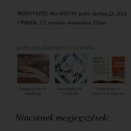
BEJEGYEZTE:
Bea
DÁTUM:
kedd, október 28, 2014
CÍMKÉK:
2.5
,
erotikus
,
romantikus
,
Ulpius
KAPCSOLÓDÓ BEJEGYZÉSEK:
Christine D'Abo: 30 ​
Laura Kneidl: Ne! ​
Emily Henry: A
Fülledt Nap
Veszíts El!
Könyvek Szerelmesei
Nincsenek megjegyzések: