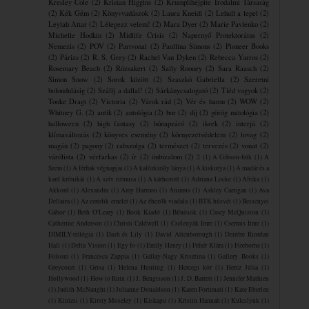
Kresley Cole
(2)
Kristan Higgins
(2)
Krumplihéjpite ​Irodalmi Társaság
(2)
Kék Gém
(2)
Könyvvadászok
(2)
Laura Kneidl
(2)
Lehull a lepel
(2)
Leylah Attar
(2)
Lélegezz velem!
(2)
Mara Dyer
(2)
Marie Pavlenko
(2)
Michelle Hodkin
(2)
Midlife Crisis
(2)
Napernyő Protektorátus
(2)
Nemezis
(2)
POV
(2)
Partvonal
(2)
Paullina Simons
(2)
Pioneer Books
(2)
Párizs
(2)
R. S. Grey
(2)
Rachel Van Dyken
(2)
Rebecca Yarros
(2)
Rosemary Beach
(2)
Rózsakert
(2)
Sally Rooney
(2)
Sara Raasch
(2)
Simon Snow
(2)
Sorok között
(2)
Szaszkó Gabriella
(2)
Szeretni
bolondulásig
(2)
Szállj a dallal!
(2)
Sárkánycsalogató
(2)
Tiéd vagyok
(2)
Tonke Dragt
(2)
Victoria
(2)
Várok rád
(2)
Vér és hamu
(2)
WOW
(2)
Whitney G.
(2)
antik
(2)
antológia
(2)
bor
(2)
díj
(2)
görög mitológia
(2)
halloween
(2)
high fantasy
(2)
hónapzáró
(2)
ikrek
(2)
interjú
(2)
klímaváltozás
(2)
könyves esemény
(2)
környezetvédelem
(2)
lovag
(2)
magán
(2)
pagony
(2)
rabszolga
(2)
természet
(2)
tervezés
(2)
vonat
(2)
várólista
(2)
vérfarkas
(2)
ír
(2)
önbizalom
(2)
2
(1)
A Gibson-fiúk
(1)
A
Szem
(1)
A férfiak végnapjai
(1)
A kalózkirály lánya
(1)
A kiskutya
(1)
A madár és a
kard krónikái
(1)
A szív ritmusa
(1)
A ​kárhozott
(1)
Adriana Locke
(1)
Afrika
(1)
Akkord
(1)
Alexandra
(1)
Amy Harmon
(1)
Animus
(1)
Ashley Carrigan
(1)
Ava
Dellaira
(1)
Az ezredik emelet
(1)
Az éhezők viadala
(1)
BTK húsvét
(1)
Bessenyei
Gábor
(1)
Beth O'Leary
(1)
Book Kiadó
(1)
Bűnösök
(1)
Casey McQuiston
(1)
Catherine Anderson
(1)
Christi Caldwell
(1)
Cselenyák Imre
(1)
Csernus Imre
(1)
DIMILY-trilógia
(1)
Dash és Lily
(1)
David Attenborough
(1)
Deirdre Riordan
Hall
(1)
Delta Vision
(1)
Egy fo
(1)
Emily Henry
(1)
Fehér Klára
(1)
Fireborne
(1)
Folsom
(1)
Francesca Zappia
(1)
Gallay-Nagy Krisztina
(1)
Gallery Books
(1)
Greycourt
(1)
Grisa
(1)
Helena Hunting
(1)
Hercegi kör
(1)
Hercz Júlia
(1)
Hollywood
(1)
How to Ruin
(1)
J. Bengtsson
(1)
J. D. Barrett
(1)
Jennifer Mathieu
(1)
Judith McNaught
(1)
Julianne Donaldson
(1)
Karen Fortunati
(1)
Kate Eberlen
(1)
Kinizsi
(1)
Kirsty Moseley
(1)
Kiskapu
(1)
Kristin Hannah
(1)
Kulcslyuk
(1)