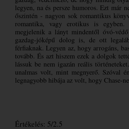
legyen, na és persze humoros. Ezt már 
őszintén - nagyon sok romantikus könyv
romantika, vagy erotikus is egyben.
megjelenik a lányt mindentől óvó-védő 
gazdag-jóképű dolog is, de ott legal
férfiaknak. Legyen az, hogy arrogáns, ba
tovább. És azt hiszem ezek a dolgok tett
lássuk be nem igazán reális történetek
unalmas volt, mint megnyerő. Szóval 
legnagyobb hibája az volt, hogy Chase-ne
Értékelés: 5/2.5