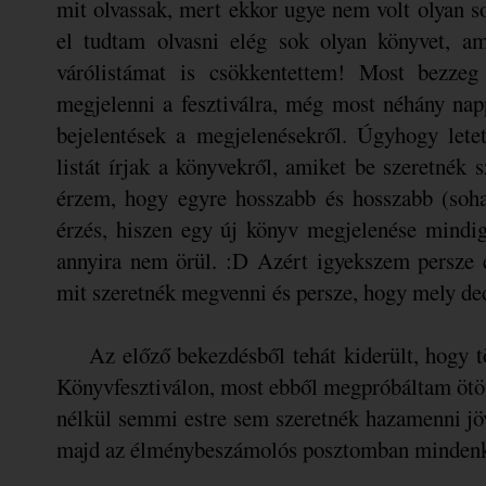
mit olvassak, mert ekkor ugye nem volt olyan 
el tudtam olvasni elég sok olyan könyvet, a
várólistámat is csökkentettem! Most bezzeg
megjelenni a fesztiválra, még most néhány nap
bejelentések a megjelenésekről. Úgyhogy lete
listát írjak a könyvekről, amiket be szeretnék 
érzem, hogy egyre hosszabb és hosszabb (soh
érzés, hiszen egy új könyv megjelenése mindi
annyira nem örül. :D Azért igyekszem persze 
mit szeretnék megvenni és persze, hogy mely d
Az előző bekezdésből tehát kiderült, hogy tö
Könyvfesztiválon, most ebből megpróbáltam ötöt
nélkül semmi estre sem szeretnék hazamenni jö
majd az élménybeszámolós posztomban mindenk