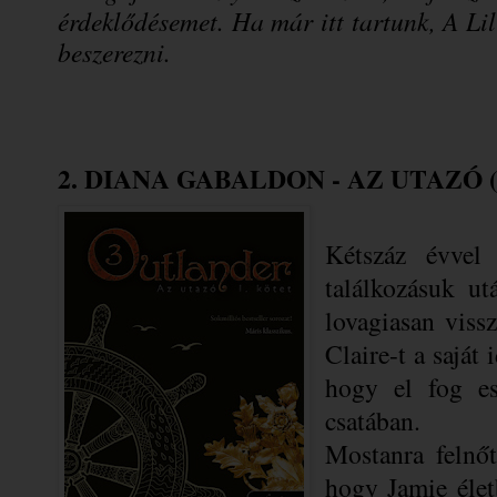
érdeklődésemet. Ha már itt tartunk, A Li
beszerezni.
2. DIANA GABALDON - AZ UTAZÓ 
Kétszáz évvel 
találkozásuk ut
lovagiasan viss
Claire-t a saját
hogy el fog es
csatában.
Mostanra felnőt
hogy Jamie élet