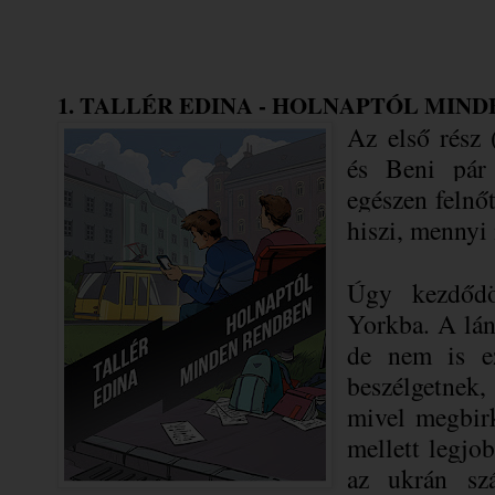
1. TALLÉR EDINA - HOLNAPTÓL MIN
Az első rész 
és Beni pár 
egészen felnő
hiszi, menny
Úgy kezdődö
Yorkba. A lán
de nem is e
beszélgetnek
mivel megbirk
mellett legjob
az ukrán szá