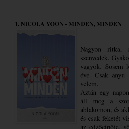
1. NICOLA YOON - MINDEN, MINDEN
Nagyon ritka, 
szenvedek. Gyakor
vagyok. Sosem l
éve. Csak anyu 
velem.
Aztán egy napon 
áll meg a szom
ablakomon, és ak
és csak feketét vi
az edzőcipője, s