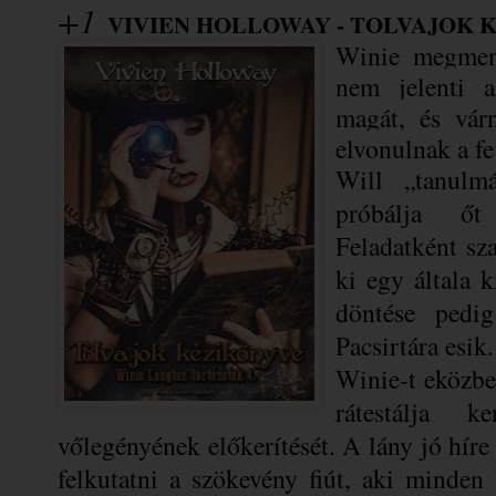
+1
VIVIEN HOLLOWAY - TOLVAJOK 
Winie megmene
nem jelenti 
magát, és várn
elvonulnak a fe
Will „tanulmá
próbálja őt 
Feladatként sz
ki egy általa k
döntése pedi
Pacsirtára esik
Winie-t eközbe
rátestálja k
vőlegényének előkerítését. A lány jó hír
felkutatni a szökevény fiút, aki minden