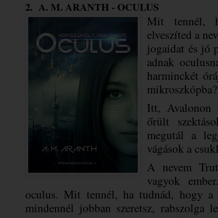
2. A. M. ARANTH - OCULUS
Mit tennél,
elveszíted a nev
jogaidat és jó 
adnak oculusna
harminckét órá
mikroszkópba?
Itt, Avalonon
őrült szektás
megutál a leg
vágások a csuk
A nevem Tru
vagyok ember
oculus. Mit tennél, ha tudnád, hogy a 
mindennél jobban szeretsz, rabszolga l