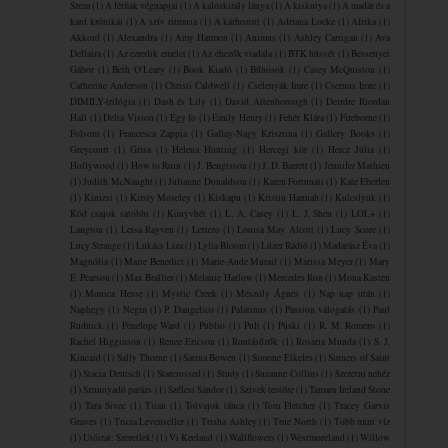
Szem
(1)
A férfiak végnapjai
(1)
A kalózkirály lánya
(1)
A kiskutya
(1)
A madár és a
kard krónikái
(1)
A szív ritmusa
(1)
A ​kárhozott
(1)
Adriana Locke
(1)
Afrika
(1)
Akkord
(1)
Alexandra
(1)
Amy Harmon
(1)
Animus
(1)
Ashley Carrigan
(1)
Ava
Dellaira
(1)
Az ezredik emelet
(1)
Az éhezők viadala
(1)
BTK húsvét
(1)
Bessenyei
Gábor
(1)
Beth O'Leary
(1)
Book Kiadó
(1)
Bűnösök
(1)
Casey McQuiston
(1)
Catherine Anderson
(1)
Christi Caldwell
(1)
Cselenyák Imre
(1)
Csernus Imre
(1)
DIMILY-trilógia
(1)
Dash és Lily
(1)
David Attenborough
(1)
Deirdre Riordan
Hall
(1)
Delta Vision
(1)
Egy fo
(1)
Emily Henry
(1)
Fehér Klára
(1)
Fireborne
(1)
Folsom
(1)
Francesca Zappia
(1)
Gallay-Nagy Krisztina
(1)
Gallery Books
(1)
Greycourt
(1)
Grisa
(1)
Helena Hunting
(1)
Hercegi kör
(1)
Hercz Júlia
(1)
Hollywood
(1)
How to Ruin
(1)
J. Bengtsson
(1)
J. D. Barrett
(1)
Jennifer Mathieu
(1)
Judith McNaught
(1)
Julianne Donaldson
(1)
Karen Fortunati
(1)
Kate Eberlen
(1)
Kinizsi
(1)
Kirsty Moseley
(1)
Kiskapu
(1)
Kristin Hannah
(1)
Kulcslyuk
(1)
Kód csajok satöbbi
(1)
Könyvhét
(1)
L. A. Casey
(1)
L. J. Shen
(1)
LOL+
(1)
Langton
(1)
Leisa Rayven
(1)
Lettero
(1)
Louisa May Alcott
(1)
Lucy Score
(1)
Lucy Strange
(1)
Lukács Liza
(1)
Lylia Bloom
(1)
Lúzer Rádió
(1)
Madarász Éva
(1)
Magnólia
(1)
Marie Benedict
(1)
Marie-Aude Murail
(1)
Marissa Meyer
(1)
Mary
E. Pearson
(1)
Max Brallier
(1)
Melanie Harlow
(1)
Mercedes Ron
(1)
Mona Kasten
(1)
Monica Hesse
(1)
Mystic Creek
(1)
Mészöly Ágnes
(1)
Nap nap után
(1)
Naphegy
(1)
Negin
(1)
P. Dangelico
(1)
Palatinus
(1)
Passion válogatás
(1)
Paul
Rudnick
(1)
Penelope Ward
(1)
Publio
(1)
Pult
(1)
Püski
(1)
R. M. Romero
(1)
Rachel Higginson
(1)
Renee Ericson
(1)
Rontásűzők
(1)
Rosaria Munda
(1)
S. J.
Kincaid
(1)
Sally Thorne
(1)
Sarina Bowen
(1)
Simone Elkeles
(1)
Sinners of Saint
(1)
Stacia Deutsch
(1)
Starcrossed
(1)
Study
(1)
Suzanne Collins
(1)
Szeretni nehéz
(1)
Szunnyadó parázs
(1)
Szélesi Sándor
(1)
Szívek testőre
(1)
Tamara Ireland Stone
(1)
Tara Sivec
(1)
Titan
(1)
Tolvajok ​tánca
(1)
Tom Fletcher
(1)
Tracey Garvis
Graves
(1)
Tricia Levenseller
(1)
Trisha Ashley
(1)
True North
(1)
Több mint víz
(1)
Utóirat: Szeretlek!
(1)
Vi Keeland
(1)
Wallflowers
(1)
Westmoreland
(1)
Willow