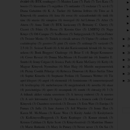
évzáró
(8)
BTK rendhagyó
(7)
Maiden Lane
(7)
Park
(7)
Tavi Kata
(7)
boszis
(7)
klasszikus
(7)
orgyilkos
(7)
outlander
(7)
rockstar
(7)
sci-fi
(7)
Diana Gabaldon
(6)
K. A. Tucker
(6)
Sabrina Jeffries
(6)
Tilos az Á
Könyvek
(6)
amnézia
(6)
lista
(6)
rovat
(6)
századforduló
(6)
tinik
(6)
tánc
(6)
utazás
(6)
vámpíros
(6)
összegző
(6)
Ad Librum
(5)
After
(5)
Ahern
(5)
Anna Todd
(5)
BTK karácsony
(5)
Brittainy C. Cherry
(5)
Ciceró
(5)
Főnix
(5)
Hessa
(5)
Kerstin Gier
(5)
LMBTQ
(5)
Nagy
Könyv
(5)
Off-Campus
(5)
SeaBreeze
(5)
Sulijegyzetek
(5)
Tarryn Fisher
2
(5)
Twister Media
(5)
Tüskék és rózsák udvara
(5)
Ulpius
(5)
cirkusz
(5)
►
családregény
(5)
gasztro
(5)
gimi
(5)
rázós
(5)
szülinap
(5)
varázsló
(5)
2
►
2.5
(4)
21. Század Kiadó
(4)
A fiú akit Karácsonynak hívnak
(4)
Az vagy
2
nekem
(4)
Book Bloggers' Challenge
(4)
Briar U
(4)
Brigid Kemmerer
►
(4)
Cover Reveal
(4)
Donna MacMeans
(4)
Feszülő húr
(4)
Jennifer E.
2
►
Smith
(4)
Jenny Colgan
(4)
Jessica Park
(4)
Katie McGarry
(4)
Kelly
(4)
2
Magyar Könyvek Nyomában
(4)
Matt Haig
(4)
Mielőtt megismertelek
►
(4)
Piciny Csodák Péksége
(4)
Rebecca Donovan
(4)
Rácz-Stefán Tibor
2
►
(4)
Sophie Kinsella
(4)
Stephanie Perkins
(4)
Tammara Webber
(4)
Tíz
2
apró lélegzet
(4)
angol
(4)
elementál
(4)
feminizmus
(4)
ismeretterjesztő
►
(4)
levélregény
(4)
mebeforeyou
(4)
megjelenések
(4)
novella
(4)
olasz
(4)
pszichológia
(4)
sport
(4)
steampunk
(4)
zombi
(4)
édesség
(4)
3
(3)
A fiúknak akiket valaha szerettem
(3)
A herceg emberei
(3)
A nyertes
(3)
A szív körvonalai
(3)
Agave
(3)
Anna és a francia csók
(3)
Central
Könyvek
(3)
Chambers testvérek
(3)
Dessen
(3)
Erin Watt
(3)
Európa
(3)
Fumax
(3)
Jaffa
(3)
Jane Austen
(3)
Jeff Wheeler
(3)
Jenny Han
(3)
Karen M. McManus
(3)
Kasie West
(3)
Király Anikó
(3)
Királyforrás
(3)
KisKönyvesBloggerek
(3)
Kody Keplinger
(3)
Komor elemek
(3)
Kristen Callihan
(3)
Kylie Scott
(3)
Könyvfesztivál
(3)
Madeline Hunter
(3)
Marie Rutkoski
(3)
Mary Jo Putney
(3)
Never never
(3)
On Sai
(3)