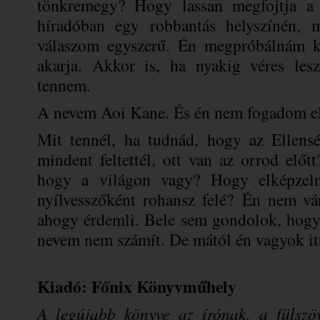
tönkremegy? Hogy lassan megfojtja a r
híradóban egy robbantás helyszínén, 
válaszom egyszerű. Én megpróbálnám ki
akarja. Akkor is, ha nyakig véres les
tennem.
A nevem Aoi Kane. És én nem fogadom el, 
Mit tennél, ha tudnád, hogy az Ellensé
mindent feltettél, ott van az orrod elő
hogy a világon vagy? Hogy elképzeln
nyílvesszőként rohansz felé?
Én nem vár
ahogy érdemli. Bele sem gondolok, hog
nevem nem számít. De mától én vagyok itt
Kiadó: Főnix Könyvműhely
A legújabb könyve az írónak, a fülszöv