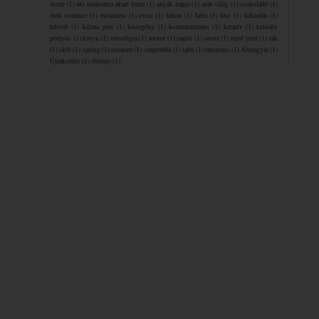
Aster
(1)
aki unikornis akart lenni
(1)
anyák napja
(1)
arab világ
(1)
csokoládé
(1)
dark romance
(1)
eutanázia
(1)
extra
(1)
farkas
(1)
farm
(1)
foci
(1)
hálaadás
(1)
húsvét
(1)
kilenc perc
(1)
kisregény
(1)
kommunizmus
(1)
kreatív
(1)
kristály
pöttyös
(1)
kutya
(1)
mitológia
(1)
motor
(1)
napló
(1)
orosz
(1)
rejtő jenő
(1)
rák
(1)
skót
(1)
spring
(1)
summer
(1)
szuperhős
(1)
tabu
(1)
turizmus
(1)
Álomgyár
(1)
Újrakezdés
(1)
életrajz
(1)