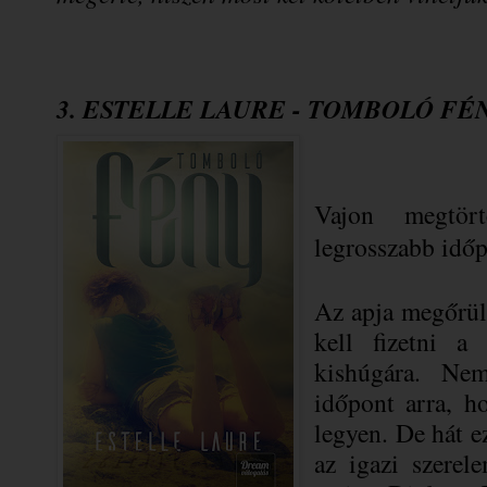
3. ESTELLE LAURE - TOMBOLÓ FÉ
Vajon megtör
legrosszabb idő
Az apja megőrült
kell fizetni a
kishúgára. Ne
időpont arra, h
legyen. De hát ez
az igazi szerel