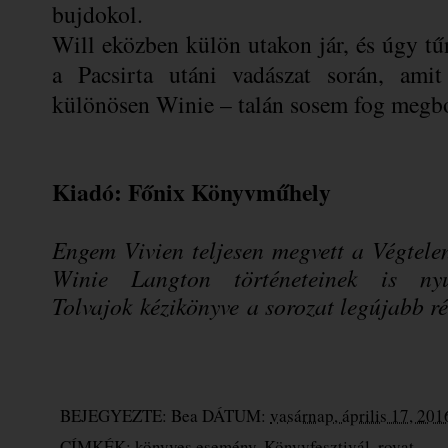
bujdokol.
Will eközben külön utakon jár, és úgy tű
a Pacsirta utáni vadászat során, am
különösen Winie – talán sosem fog megbo
Kiadó: Főnix Könyvműhely
Engem Vivien teljesen megvett a Végtelen
Winie Langton történeteinek is ny
Tolvajok kézikönyve a sorozat legújabb ré
BEJEGYEZTE:
Bea
DÁTUM:
vasárnap, április 17, 201
CÍMKÉK:
könyves esemény
,
Könyvfesztivál
,
rovat