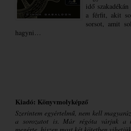
idő szakadékán 
a férfit, akit 
sorsot, amit s
hagyni…
Kiadó: Könyvmolyképző
Szerintem egyértelmű, nem kell magyará
a sorozatot is. Már régóta várjuk a h
megérte, hiszen most két kötetben vihetj