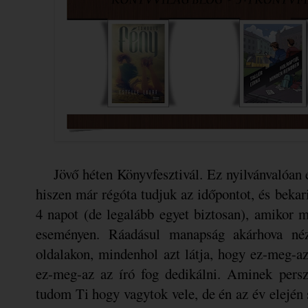
Jövő héten Könyvfesztivál. Ez nyilvánvalóan 
hiszen már régóta tudjuk az időpontot, és bekar
4 napot (de legalább egyet biztosan), amikor m
eseményen. Ráadásul manapság akárhova né
oldalakon, mindenhol azt látja, hogy ez-meg-a
ez-meg-az az író fog dedikálni. Aminek pers
tudom Ti hogy vagytok vele, de én az év elejé