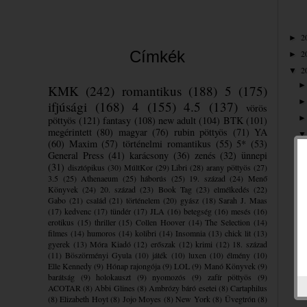
2
►
Címkék
2
►
2
▼
KMK
(242)
romantikus
(188)
5
(175)
ifjúsági
(168)
4
(155)
4.5
(137)
vörös
pöttyös
(121)
fantasy
(108)
new adult
(104)
BTK
(101)
megérintett
(80)
magyar
(76)
rubin pöttyös
(71)
YA
(60)
Maxim
(57)
történelmi romantikus
(55)
5*
(53)
General Press
(41)
karácsony
(36)
zenés
(32)
ünnepi
(31)
disztópikus
(30)
MúltKor
(29)
Libri
(28)
arany pöttyös
(27)
3.5
(25)
Athenaeum
(25)
háborús
(25)
19. század
(24)
Menő
Könyvek
(24)
20. század
(23)
Book Tag
(23)
elmélkedés
(22)
Gabo
(21)
család
(21)
történelem
(20)
gyász
(18)
Sarah J. Maas
(17)
kedvenc
(17)
tündér
(17)
JLA
(16)
betegség
(16)
mesés
(16)
erotikus
(15)
thriller
(15)
Collen Hoover
(14)
The Selection
(14)
filmes
(14)
humoros
(14)
kolibri
(14)
Insomnia
(13)
chick lit
(13)
gyerek
(13)
Móra Kiadó
(12)
erőszak
(12)
krimi
(12)
18. század
(11)
Böszörményi Gyula
(10)
játék
(10)
luxen
(10)
élmény
(10)
Elle Kennedy
(9)
Hónap rajongója
(9)
LOL
(9)
Manó Könyvek
(9)
barátság
(9)
holokauszt
(9)
nyomozós
(9)
zafír pöttyös
(9)
ACOTAR
(8)
Abbi Glines
(8)
Ambrózy báró esetei
(8)
Cartaphilus
(8)
Elizabeth Hoyt
(8)
Jojo Moyes
(8)
New York
(8)
Üvegtrón
(8)