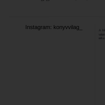
Üdvöz
Instagram: konyvvilag_
A bl
valam
néha 
szemé
Jó bö
Bea