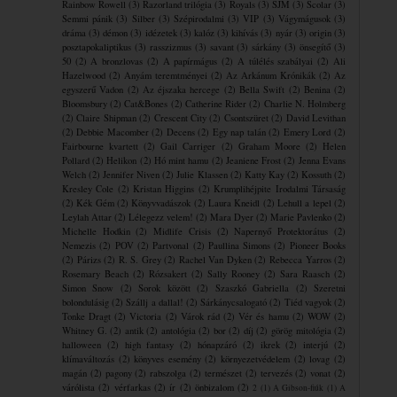
Rainbow Rowell
(3)
Razorland trilógia
(3)
Royals
(3)
SJM
(3)
Scolar
(3)
Semmi pánik
(3)
Silber
(3)
Szépirodalmi
(3)
VIP
(3)
Vágymágusok
(3)
dráma
(3)
démon
(3)
idézetek
(3)
kalóz
(3)
kihívás
(3)
nyár
(3)
origin
(3)
posztapokaliptikus
(3)
rasszizmus
(3)
savant
(3)
sárkány
(3)
önsegítő
(3)
50
(2)
A bronzlovas
(2)
A papírmágus
(2)
A túlélés szabályai
(2)
Ali
Hazelwood
(2)
Anyám teremtményei
(2)
Az Arkánum Krónikák
(2)
Az
egyszerű Vadon
(2)
Az éjszaka hercege
(2)
Bella Swift
(2)
Benina
(2)
Bloomsbury
(2)
Cat&Bones
(2)
Catherine Rider
(2)
Charlie N. Holmberg
(2)
Claire Shipman
(2)
Crescent City
(2)
Csontszüret
(2)
David Levithan
(2)
Debbie Macomber
(2)
Decens
(2)
Egy nap talán
(2)
Emery Lord
(2)
Fairbourne kvartett
(2)
Gail Carriger
(2)
Graham Moore
(2)
Helen
Pollard
(2)
Helikon
(2)
Hó mint hamu
(2)
Jeaniene Frost
(2)
Jenna Evans
Welch
(2)
Jennifer Niven
(2)
Julie Klassen
(2)
Katty Kay
(2)
Kossuth
(2)
Kresley Cole
(2)
Kristan Higgins
(2)
Krumplihéjpite ​Irodalmi Társaság
(2)
Kék Gém
(2)
Könyvvadászok
(2)
Laura Kneidl
(2)
Lehull a lepel
(2)
Leylah Attar
(2)
Lélegezz velem!
(2)
Mara Dyer
(2)
Marie Pavlenko
(2)
Michelle Hodkin
(2)
Midlife Crisis
(2)
Napernyő Protektorátus
(2)
Nemezis
(2)
POV
(2)
Partvonal
(2)
Paullina Simons
(2)
Pioneer Books
(2)
Párizs
(2)
R. S. Grey
(2)
Rachel Van Dyken
(2)
Rebecca Yarros
(2)
Rosemary Beach
(2)
Rózsakert
(2)
Sally Rooney
(2)
Sara Raasch
(2)
Simon Snow
(2)
Sorok között
(2)
Szaszkó Gabriella
(2)
Szeretni
bolondulásig
(2)
Szállj a dallal!
(2)
Sárkánycsalogató
(2)
Tiéd vagyok
(2)
Tonke Dragt
(2)
Victoria
(2)
Várok rád
(2)
Vér és hamu
(2)
WOW
(2)
Whitney G.
(2)
antik
(2)
antológia
(2)
bor
(2)
díj
(2)
görög mitológia
(2)
halloween
(2)
high fantasy
(2)
hónapzáró
(2)
ikrek
(2)
interjú
(2)
klímaváltozás
(2)
könyves esemény
(2)
környezetvédelem
(2)
lovag
(2)
magán
(2)
pagony
(2)
rabszolga
(2)
természet
(2)
tervezés
(2)
vonat
(2)
várólista
(2)
vérfarkas
(2)
ír
(2)
önbizalom
(2)
2
(1)
A Gibson-fiúk
(1)
A