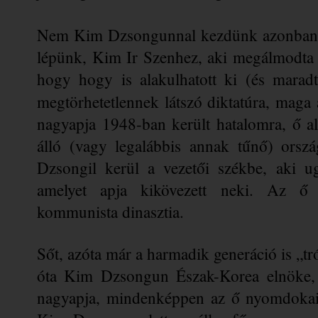
Nem 
Kim Dzsongunnal
 kezdünk azonban,
lépünk, Kim Ir Szenhez, aki megálmodta a
hogy hogy is alakulhatott ki (és maradt
megtörhetetlennek látszó diktatúra, maga 
nagyapja 1948-ban került hatalomra, ő ala
álló (vagy legalábbis annak tűnő) orszá
Dzsongil kerül a 
vezetői
 székbe, aki u
amelyet apja kikövezett neki. Az ő 
kommunista dinasztia.
Sőt, azóta már a harmadik generáció is „tr
óta 
Kim Dzsongun
 Észak-Korea elnöke, 