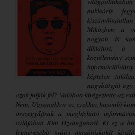
világpolitikában
nukleáris fegy
kiszámíthatatlan 
Miközben a vil
nagyon is kom
diktátort, a 
közvélemény szi
információhián
képtelen találg
nagybátyját egy 
azok falják fel? Valóban kivégeztette az ex
Nem. Ugyanakkor az ezekhez hasonló kompilá
összegyűjtsük a megbízható információk
valójában Kim Dzsongunról. Ki ez a hiva
legnevesebb svájci magániskolát kiváló