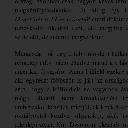
ország, ahonnan csak nagyon kevés inform
Menekülés a 14-es 
táborból
 című dokumen
raboskodó túlélőről szól, aki megjárta a
született), de sikerült megszöknie.
Manapság már egyre több mindent hallani
rengeteg információ elfedve marad a világ 
amerikai újságsíró, Anna Fiffield ezekre 
aki egyrészt többször is járt az ország
arra, hogy a külföldiek ne vegyenek ész
mégis sikerült némi következtetést le
emberekkel készített interjút, akiknek sike
jelenlegi
 vezér, 
Kim Dzsongun
 életét és 