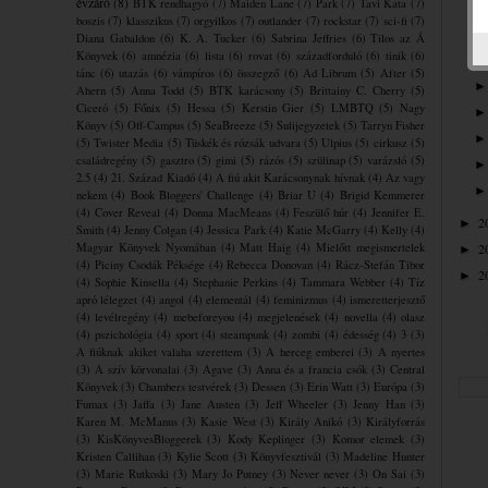
évzáró
(8)
BTK rendhagyó
(7)
Maiden Lane
(7)
Park
(7)
Tavi Kata
(7)
boszis
(7)
klasszikus
(7)
orgyilkos
(7)
outlander
(7)
rockstar
(7)
sci-fi
(7)
Diana Gabaldon
(6)
K. A. Tucker
(6)
Sabrina Jeffries
(6)
Tilos az Á
Könyvek
(6)
amnézia
(6)
lista
(6)
rovat
(6)
századforduló
(6)
tinik
(6)
tánc
(6)
utazás
(6)
vámpíros
(6)
összegző
(6)
Ad Librum
(5)
After
(5)
Ahern
(5)
Anna Todd
(5)
BTK karácsony
(5)
Brittainy C. Cherry
(5)
Ciceró
(5)
Főnix
(5)
Hessa
(5)
Kerstin Gier
(5)
LMBTQ
(5)
Nagy
Könyv
(5)
Off-Campus
(5)
SeaBreeze
(5)
Sulijegyzetek
(5)
Tarryn Fisher
(5)
Twister Media
(5)
Tüskék és rózsák udvara
(5)
Ulpius
(5)
cirkusz
(5)
családregény
(5)
gasztro
(5)
gimi
(5)
rázós
(5)
szülinap
(5)
varázsló
(5)
2.5
(4)
21. Század Kiadó
(4)
A fiú akit Karácsonynak hívnak
(4)
Az vagy
nekem
(4)
Book Bloggers' Challenge
(4)
Briar U
(4)
Brigid Kemmerer
(4)
Cover Reveal
(4)
Donna MacMeans
(4)
Feszülő húr
(4)
Jennifer E.
2
►
Smith
(4)
Jenny Colgan
(4)
Jessica Park
(4)
Katie McGarry
(4)
Kelly
(4)
Magyar Könyvek Nyomában
(4)
Matt Haig
(4)
Mielőtt megismertelek
2
►
(4)
Piciny Csodák Péksége
(4)
Rebecca Donovan
(4)
Rácz-Stefán Tibor
2
►
(4)
Sophie Kinsella
(4)
Stephanie Perkins
(4)
Tammara Webber
(4)
Tíz
apró lélegzet
(4)
angol
(4)
elementál
(4)
feminizmus
(4)
ismeretterjesztő
(4)
levélregény
(4)
mebeforeyou
(4)
megjelenések
(4)
novella
(4)
olasz
(4)
pszichológia
(4)
sport
(4)
steampunk
(4)
zombi
(4)
édesség
(4)
3
(3)
A fiúknak akiket valaha szerettem
(3)
A herceg emberei
(3)
A nyertes
(3)
A szív körvonalai
(3)
Agave
(3)
Anna és a francia csók
(3)
Central
Könyvek
(3)
Chambers testvérek
(3)
Dessen
(3)
Erin Watt
(3)
Európa
(3)
Fumax
(3)
Jaffa
(3)
Jane Austen
(3)
Jeff Wheeler
(3)
Jenny Han
(3)
Karen M. McManus
(3)
Kasie West
(3)
Király Anikó
(3)
Királyforrás
(3)
KisKönyvesBloggerek
(3)
Kody Keplinger
(3)
Komor elemek
(3)
Kristen Callihan
(3)
Kylie Scott
(3)
Könyvfesztivál
(3)
Madeline Hunter
(3)
Marie Rutkoski
(3)
Mary Jo Putney
(3)
Never never
(3)
On Sai
(3)