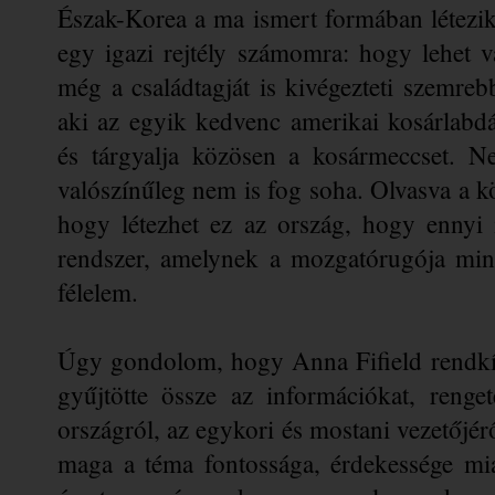
Észak-Korea a ma ismert formában létezi
egy igazi rejtély számomra: hogy lehet va
még a családtagját is kivégezteti szemreb
aki az egyik kedvenc amerikai kosárlabd
és tárgyalja közösen a kosármeccset. N
valószínűleg nem is fog soha. 
Olvasva a k
hogy létezhet ez az ország, hogy ennyi 
rendszer, amelynek a mozgatórugója mind
félelem.
Úgy gondolom, hogy Anna Fifield rendkív
gyűjtötte össze az információkat, renge
országról, az egykori és mostani vezetőj
maga a téma fontossága, érdekessége mia