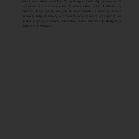
Aster
(1)
aki unikornis akart lenni
(1)
anyák napja
(1)
arab világ
(1)
csokoládé
(1)
dark romance
(1)
eutanázia
(1)
extra
(1)
farkas
(1)
farm
(1)
foci
(1)
hálaadás
(1)
húsvét
(1)
kilenc perc
(1)
kisregény
(1)
kommunizmus
(1)
kreatív
(1)
kristály
pöttyös
(1)
kutya
(1)
mitológia
(1)
motor
(1)
napló
(1)
orosz
(1)
rejtő jenő
(1)
rák
(1)
skót
(1)
spring
(1)
summer
(1)
szuperhős
(1)
tabu
(1)
turizmus
(1)
Álomgyár
(1)
Újrakezdés
(1)
életrajz
(1)