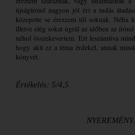
éreztem száraznak, vagy unalmasnak a l
újságírónő nagyon jól ért a tudás átad
közepette se érezzem túl soknak. Néha ki
illetve elég sokat ugrál az időben az írónő
néhol 
összekevertem
. Ezt leszámítva min
hogy akit ez a téma érdekel, annak min
könyvét. 
Értékelés: 5/4,5
NYEREMÉNY