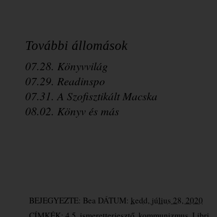
További állomások
07.28. Könyvvilág
07.29. Readinspo
07.31. A Szofisztikált Macska
08.02. Könyv és más
BEJEGYEZTE:
Bea
DÁTUM:
kedd, július 28, 2020
CÍMKÉK:
4.5
,
ismeretterjesztő
,
kommunizmus
,
Libri