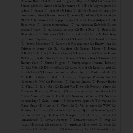
Rainbow Rowell
(3)
Razorland trilógia
(3)
Royals
(3)
SJM
(3)
Scolar
(3)
Semmi pánik
(3)
Silber
(3)
Szépirodalmi
(3)
VIP
(3)
Vágymágusok
(3)
dráma
(3)
démon
(3)
idézetek
(3)
kalóz
(3)
kihívás
(3)
nyár
(3)
origin
(3)
posztapokaliptikus
(3)
rasszizmus
(3)
savant
(3)
sárkány
(3)
önsegítő
(3)
50
(2)
A bronzlovas
(2)
A papírmágus
(2)
A túlélés szabályai
(2)
Ali
Hazelwood
(2)
Anyám teremtményei
(2)
Az Arkánum Krónikák
(2)
Az
egyszerű Vadon
(2)
Az éjszaka hercege
(2)
Bella Swift
(2)
Benina
(2)
Bloomsbury
(2)
Cat&Bones
(2)
Catherine Rider
(2)
Charlie N. Holmberg
(2)
Claire Shipman
(2)
Crescent City
(2)
Csontszüret
(2)
David Levithan
(2)
Debbie Macomber
(2)
Decens
(2)
Egy nap talán
(2)
Emery Lord
(2)
Fairbourne kvartett
(2)
Gail Carriger
(2)
Graham Moore
(2)
Helen
Pollard
(2)
Helikon
(2)
Hó mint hamu
(2)
Jeaniene Frost
(2)
Jenna Evans
Welch
(2)
Jennifer Niven
(2)
Julie Klassen
(2)
Katty Kay
(2)
Kossuth
(2)
Kresley Cole
(2)
Kristan Higgins
(2)
Krumplihéjpite ​Irodalmi Társaság
(2)
Kék Gém
(2)
Könyvvadászok
(2)
Laura Kneidl
(2)
Lehull a lepel
(2)
Leylah Attar
(2)
Lélegezz velem!
(2)
Mara Dyer
(2)
Marie Pavlenko
(2)
Michelle Hodkin
(2)
Midlife Crisis
(2)
Napernyő Protektorátus
(2)
Nemezis
(2)
POV
(2)
Partvonal
(2)
Paullina Simons
(2)
Pioneer Books
(2)
Párizs
(2)
R. S. Grey
(2)
Rachel Van Dyken
(2)
Rebecca Yarros
(2)
Rosemary Beach
(2)
Rózsakert
(2)
Sally Rooney
(2)
Sara Raasch
(2)
Simon Snow
(2)
Sorok között
(2)
Szaszkó Gabriella
(2)
Szeretni
bolondulásig
(2)
Szállj a dallal!
(2)
Sárkánycsalogató
(2)
Tiéd vagyok
(2)
Tonke Dragt
(2)
Victoria
(2)
Várok rád
(2)
Vér és hamu
(2)
WOW
(2)
Whitney G.
(2)
antik
(2)
antológia
(2)
bor
(2)
díj
(2)
görög mitológia
(2)
halloween
(2)
high fantasy
(2)
hónapzáró
(2)
ikrek
(2)
interjú
(2)
klímaváltozás
(2)
könyves esemény
(2)
környezetvédelem
(2)
lovag
(2)
magán
(2)
pagony
(2)
rabszolga
(2)
természet
(2)
tervezés
(2)
vonat
(2)
várólista
(2)
vérfarkas
(2)
ír
(2)
önbizalom
(2)
2
(1)
A Gibson-fiúk
(1)
A