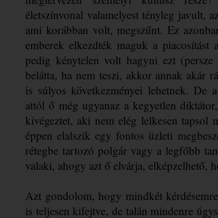
életszínvonal valamelyest tényleg javult, a
ami korábban volt, megszűnt. Ez azonban 
emberek elkezdték 
maguk a piacosítást
 
pedig kénytelen volt hagyni ezt (persze 
belátta, ha nem teszi, akkor annak akár rá
is súlyos következményei lehetnek. De a
attól ő még ugyanaz a kegyetlen diktátor,
kivégeztet, aki nem elég lelkesen tapsol n
éppen elalszik egy fontos üzleti megbesz
rétegbe tartozó polgár vagy a legfőbb ta
valaki, ahogy azt ő elvárja, 
elképzelhető
, 
Azt gondolom, hogy mindkét kérdésemre 
is teljesen kifejtve, de talán mindenre úgy