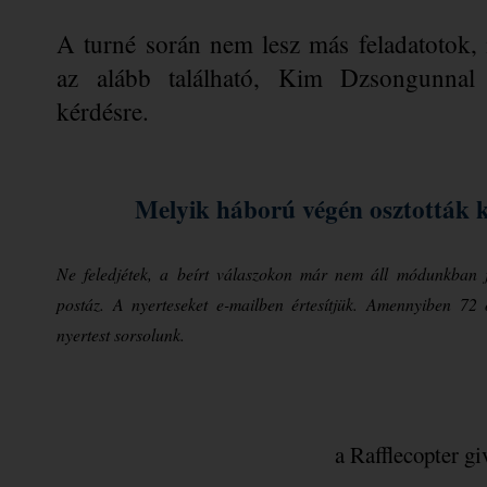
A turné során nem lesz más feladatotok, 
az alább található, Kim Dzsongunnal é
kérdésre.
Melyik háború végén osztották ke
Ne feledjétek, a beírt válaszokon már nem áll módunkban j
postáz. A nyerteseket e-mailben értesítjük. Amennyiben 72 
nyertest sorsolunk.
a Rafflecopter g