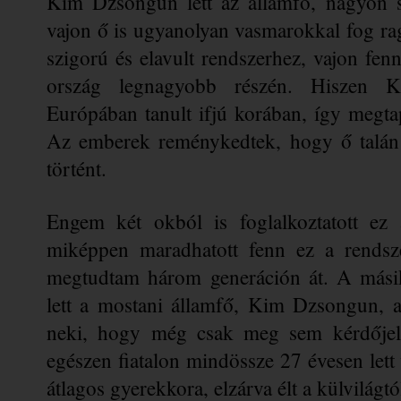
Kim Dzsongun
 lett az államfő, nagyon s
vajon ő is ugyanolyan vasmarokkal fog ragas
szigorú és elavult rendszerhez, vajon fen
ország legnagyobb részén. Hiszen Kim
Európában tanult ifjú korában, így megtap
Az emberek reménykedtek, hogy ő talán 
történt.
Engem két okból is foglalkoztatott ez 
miképpen maradhatott fenn ez a rendsze
megtudtam három generáción át. A mási
lett a mostani államfő, 
Kim Dzsongun
, 
neki, hogy még csak meg sem kérdőjelez
egészen fiatalon mindössze 27 évesen lett 
átlagos gyerekkora, elzárva élt a külvilágtó