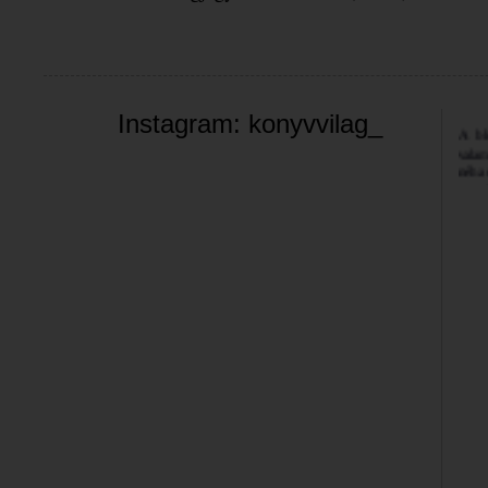
Üdvöz
Instagram: konyvvilag_
A bl
valam
néha 
szemé
Jó bö
Bea