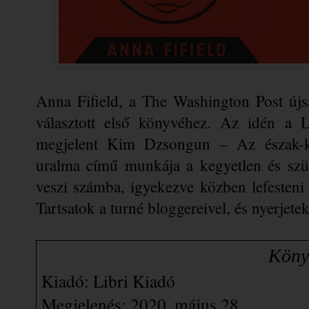
Anna Fifield, a The Washington Post újsá
választott első könyvéhez. Az idén a Li
megjelent Kim Dzsongun – Az észak-kor
uralma című munkája a kegyetlen és szürre
veszi számba, igyekezve közben lefesteni e
Tartsatok a turné bloggereivel, és nyerjete
                       
Kiadó: Libri Kiadó
Megjelenés: 2020. május 28.