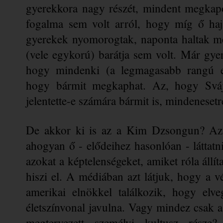
gyerekkora nagy részét, mindent megkapot
fogalma sem volt arról, hogy míg ő hajs
gyerekek nyomorogtak, naponta haltak me
(vele egykorú) barátja sem volt. Már gye
hogy mindenki (a legmagasabb rangú em
hogy bármit megkaphat. Az, hogy Sváj
jelentette-e számára bármit is, 
mindenesetr
De akkor ki is az a 
Kim Dzsongun
? Az
ahogyan ő - elődeihez hasonlóan - láttatni
azokat a képtelenségeket, amiket róla állí
hiszi el. A médiában azt látjuk, hogy a vé
amerikai 
elnökkel
 találkozik, hogy elv
életszínvonal javulna. Vagy mindez csak a 
megtervezett személyi kultusz része?