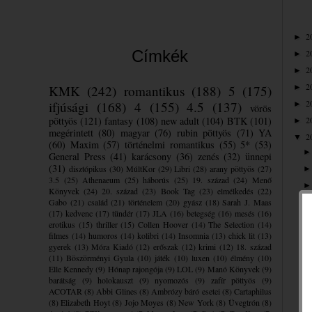
2
►
Címkék
2
►
2
►
2
KMK
(242)
romantikus
(188)
5
(175)
►
2
ifjúsági
(168)
4
(155)
4.5
(137)
►
vörös
pöttyös
(121)
fantasy
(108)
new adult
(104)
BTK
(101)
2
►
megérintett
(80)
magyar
(76)
rubin pöttyös
(71)
YA
2
▼
(60)
Maxim
(57)
történelmi romantikus
(55)
5*
(53)
General Press
(41)
karácsony
(36)
zenés
(32)
ünnepi
(31)
disztópikus
(30)
MúltKor
(29)
Libri
(28)
arany pöttyös
(27)
3.5
(25)
Athenaeum
(25)
háborús
(25)
19. század
(24)
Menő
Könyvek
(24)
20. század
(23)
Book Tag
(23)
elmélkedés
(22)
Gabo
(21)
család
(21)
történelem
(20)
gyász
(18)
Sarah J. Maas
(17)
kedvenc
(17)
tündér
(17)
JLA
(16)
betegség
(16)
mesés
(16)
erotikus
(15)
thriller
(15)
Collen Hoover
(14)
The Selection
(14)
filmes
(14)
humoros
(14)
kolibri
(14)
Insomnia
(13)
chick lit
(13)
gyerek
(13)
Móra Kiadó
(12)
erőszak
(12)
krimi
(12)
18. század
(11)
Böszörményi Gyula
(10)
játék
(10)
luxen
(10)
élmény
(10)
Elle Kennedy
(9)
Hónap rajongója
(9)
LOL
(9)
Manó Könyvek
(9)
barátság
(9)
holokauszt
(9)
nyomozós
(9)
zafír pöttyös
(9)
ACOTAR
(8)
Abbi Glines
(8)
Ambrózy báró esetei
(8)
Cartaphilus
(8)
Elizabeth Hoyt
(8)
Jojo Moyes
(8)
New York
(8)
Üvegtrón
(8)