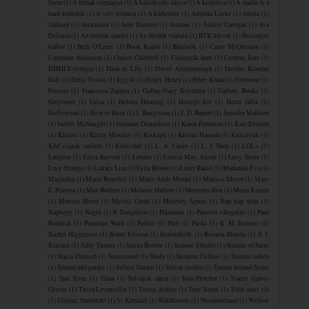
Szem
(1)
A férfiak végnapjai
(1)
A kalózkirály lánya
(1)
A kiskutya
(1)
A madár és a
kard krónikái
(1)
A szív ritmusa
(1)
A ​kárhozott
(1)
Adriana Locke
(1)
Afrika
(1)
Akkord
(1)
Alexandra
(1)
Amy Harmon
(1)
Animus
(1)
Ashley Carrigan
(1)
Ava
Dellaira
(1)
Az ezredik emelet
(1)
Az éhezők viadala
(1)
BTK húsvét
(1)
Bessenyei
Gábor
(1)
Beth O'Leary
(1)
Book Kiadó
(1)
Bűnösök
(1)
Casey McQuiston
(1)
Catherine Anderson
(1)
Christi Caldwell
(1)
Cselenyák Imre
(1)
Csernus Imre
(1)
DIMILY-trilógia
(1)
Dash és Lily
(1)
David Attenborough
(1)
Deirdre Riordan
Hall
(1)
Delta Vision
(1)
Egy fo
(1)
Emily Henry
(1)
Fehér Klára
(1)
Fireborne
(1)
Folsom
(1)
Francesca Zappia
(1)
Gallay-Nagy Krisztina
(1)
Gallery Books
(1)
Greycourt
(1)
Grisa
(1)
Helena Hunting
(1)
Hercegi kör
(1)
Hercz Júlia
(1)
Hollywood
(1)
How to Ruin
(1)
J. Bengtsson
(1)
J. D. Barrett
(1)
Jennifer Mathieu
(1)
Judith McNaught
(1)
Julianne Donaldson
(1)
Karen Fortunati
(1)
Kate Eberlen
(1)
Kinizsi
(1)
Kirsty Moseley
(1)
Kiskapu
(1)
Kristin Hannah
(1)
Kulcslyuk
(1)
Kód csajok satöbbi
(1)
Könyvhét
(1)
L. A. Casey
(1)
L. J. Shen
(1)
LOL+
(1)
Langton
(1)
Leisa Rayven
(1)
Lettero
(1)
Louisa May Alcott
(1)
Lucy Score
(1)
Lucy Strange
(1)
Lukács Liza
(1)
Lylia Bloom
(1)
Lúzer Rádió
(1)
Madarász Éva
(1)
Magnólia
(1)
Marie Benedict
(1)
Marie-Aude Murail
(1)
Marissa Meyer
(1)
Mary
E. Pearson
(1)
Max Brallier
(1)
Melanie Harlow
(1)
Mercedes Ron
(1)
Mona Kasten
(1)
Monica Hesse
(1)
Mystic Creek
(1)
Mészöly Ágnes
(1)
Nap nap után
(1)
Naphegy
(1)
Negin
(1)
P. Dangelico
(1)
Palatinus
(1)
Passion válogatás
(1)
Paul
Rudnick
(1)
Penelope Ward
(1)
Publio
(1)
Pult
(1)
Püski
(1)
R. M. Romero
(1)
Rachel Higginson
(1)
Renee Ericson
(1)
Rontásűzők
(1)
Rosaria Munda
(1)
S. J.
Kincaid
(1)
Sally Thorne
(1)
Sarina Bowen
(1)
Simone Elkeles
(1)
Sinners of Saint
(1)
Stacia Deutsch
(1)
Starcrossed
(1)
Study
(1)
Suzanne Collins
(1)
Szeretni nehéz
(1)
Szunnyadó parázs
(1)
Szélesi Sándor
(1)
Szívek testőre
(1)
Tamara Ireland Stone
(1)
Tara Sivec
(1)
Titan
(1)
Tolvajok ​tánca
(1)
Tom Fletcher
(1)
Tracey Garvis
Graves
(1)
Tricia Levenseller
(1)
Trisha Ashley
(1)
True North
(1)
Több mint víz
(1)
Utóirat: Szeretlek!
(1)
Vi Keeland
(1)
Wallflowers
(1)
Westmoreland
(1)
Willow