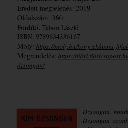
Eredeti megjelenés: 2019
Oldalszám: 360
Fordító: 
Tábori László
ISBN:
9
789634336167
Moly: 
https://moly.hu/konyvek/anna-fifi
Megrendelés: 
https://libri.libricsoport.
dzsongun/
Dzsongun, minth
Dzsongun azonb