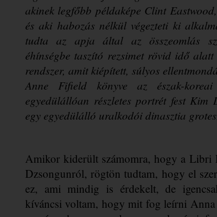
akinek legfőbb példaképe Clint Eastwood,
és aki habozás nélkül végezteti ki alkalm
tudta az apja által az összeomlás szél
éhínségbe taszító rezsimet rövid idő alatt 
rendszer, amit kiépített, súlyos ellentmond
Anne Fifield könyve az észak-koreai
egyedülállóan részletes portrét fest Kim D
egy egyedülálló uralkodói dinasztia grotes
Amikor kiderült számomra, hogy a Libri 
Dzsongunról, rögtön tudtam, hogy el szer
ez, ami mindig is érdekelt, de igencsa
kíváncsi voltam, hogy mit fog leírni Anna 