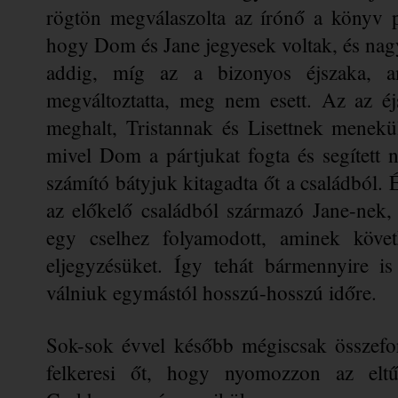
rögtön megválaszolta az írónő a könyv p
hogy Dom és Jane jegyesek voltak, és nag
addig, míg az a bizonyos éjszaka, am
megváltoztatta, meg nem esett. Az az éj
meghalt, Tristannak és Lisettnek menekül
mivel Dom a pártjukat fogta és segített 
számító bátyjuk kitagadta őt a családból
az előkelő családból származó Jane-nek, a
egy cselhez folyamodott, aminek követk
eljegyzésüket. Így tehát bármennyire is 
válniuk egymástól hosszú-hosszú időre.
Sok-sok évvel később mégiscsak összeforr
felkeresi őt, hogy nyomozzon az eltűn