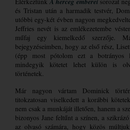
A herceg emberei
Elérkeztünk 
 sorozat ne
és Tristan után a harmadik testvér, Dom
utóbbi egy-két évben nagyon megkedvelte
Jeffries nevét is az emlékezetembe véste
műfaj egy kiemelkedő szerzője. Má
bejegyzéseimben, hogy az első rész, Lise
(épp most pótolom ezt a botrányos hiá
mindegyik kötetet lehet külön is olv
történetek. 
Már nagyon vártam Dominick történe
titokzatosan viselkedett a korábbi kötetek
nem csak a munkáját illetően, hanem a szer
bizonyos Jane feltűnt a színen, a szikrázó
az olvasó számára, hogy közös múltjuk 