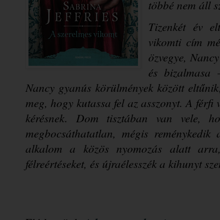
többé nem áll s
Tizenkét év el
vikomti cím mé
özvegye, Nancy 
és bizalmasa –
Nancy gyanús körülmények között eltűnik,
meg, hogy kutassa fel az asszonyt. A férfi 
kérésnek. Dom tisztában van vele, ho
megbocsáthatatlan, mégis reménykedik a 
alkalom a közös nyomozás alatt arra, 
félreértéseket, és újraélesszék a kihunyt sz