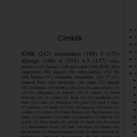
2
►
Címkék
2
►
2
►
2
KMK
(242)
romantikus
(188)
5
(175)
►
2
ifjúsági
(168)
4
(155)
4.5
(137)
►
vörös
pöttyös
(121)
fantasy
(108)
new adult
(104)
BTK
(101)
2
►
megérintett
(80)
magyar
(76)
rubin pöttyös
(71)
YA
2
▼
(60)
Maxim
(57)
történelmi romantikus
(55)
5*
(53)
General Press
(41)
karácsony
(36)
zenés
(32)
ünnepi
(31)
disztópikus
(30)
MúltKor
(29)
Libri
(28)
arany pöttyös
(27)
3.5
(25)
Athenaeum
(25)
háborús
(25)
19. század
(24)
Menő
Könyvek
(24)
20. század
(23)
Book Tag
(23)
elmélkedés
(22)
Gabo
(21)
család
(21)
történelem
(20)
gyász
(18)
Sarah J. Maas
(17)
kedvenc
(17)
tündér
(17)
JLA
(16)
betegség
(16)
mesés
(16)
erotikus
(15)
thriller
(15)
Collen Hoover
(14)
The Selection
(14)
filmes
(14)
humoros
(14)
kolibri
(14)
Insomnia
(13)
chick lit
(13)
gyerek
(13)
Móra Kiadó
(12)
erőszak
(12)
krimi
(12)
18. század
(11)
Böszörményi Gyula
(10)
játék
(10)
luxen
(10)
élmény
(10)
Elle Kennedy
(9)
Hónap rajongója
(9)
LOL
(9)
Manó Könyvek
(9)
barátság
(9)
holokauszt
(9)
nyomozós
(9)
zafír pöttyös
(9)