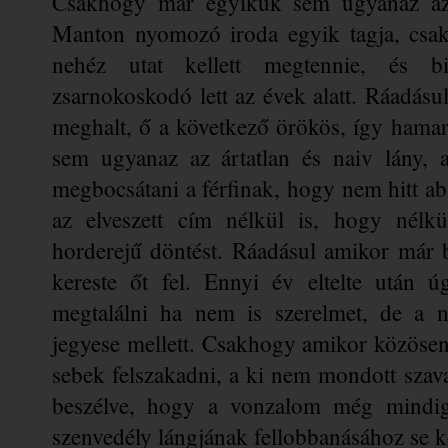
Csakhogy már egyikük sem ugyanaz az
Manton nyomozó iroda egyik tagja, csakh
nehéz utat kellett megtennie, és bi
zsarnokoskodó lett az évek alatt. Ráadásu
meghalt, ő a következő örökös, így hamar
sem ugyanaz az ártatlan és naiv lány, a
megbocsátani a férfinak, hogy nem hitt abb
az elveszett cím nélkül is, hogy nélk
horderejű döntést. Ráadásul amikor már b
kereste őt fel. Ennyi év eltelte után úg
megtalálni ha nem is szerelmet, de a n
jegyese mellett. Csakhogy amikor közösen
sebek felszakadni, a ki nem mondott szavak
beszélve, hogy a vonzalom még mindig 
szenvedély lángjának fellobbanásához se ke