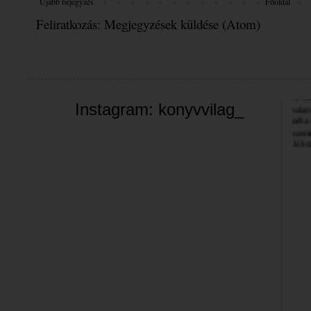
Újabb bejegyzés
Főoldal
Feliratkozás:
Megjegyzések küldése (Atom)
Üdvöz
A bl
valam
Instagram: konyvvilag_
néha 
szemé
Jó bö
Bea