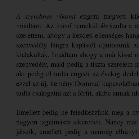
A szerelmes vikomt 
engem megvett kiló
imádtam. Az írónő remekül ábrázolta a ré
szerettem, ahogy a kezdeti ellenséges hang
szenvedély lángra kapástól eljutottunk a
kialakultak. Imádtam ahogy a már kissé m
szenvedély, majd pedig a tiszta szerelem me
aki pedig el tudta engedi az évekig dédelge
ezzel az új, kemény Dommal kapcsolatban el
tudta csalogatni azt a férfit, akibe annak id
Emellett pedig ne feledkezzünk meg a 
n
nagyon izgalmasra sikeredett. Nancy már 
játszik, emellett pedig a nemrég 
elhunyt