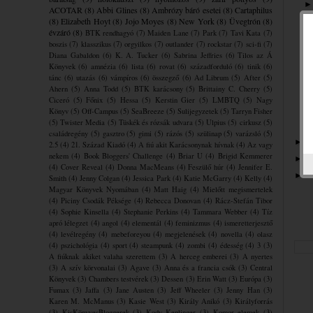
ACOTAR
(8)
Abbi Glines
(8)
Ambrózy báró esetei
(8)
Cartaphilus
(8)
Elizabeth Hoyt
(8)
Jojo Moyes
(8)
New York
(8)
Üvegtrón
(8)
évzáró
(8)
BTK rendhagyó
(7)
Maiden Lane
(7)
Park
(7)
Tavi Kata
(7)
boszis
(7)
klasszikus
(7)
orgyilkos
(7)
outlander
(7)
rockstar
(7)
sci-fi
(7)
Diana Gabaldon
(6)
K. A. Tucker
(6)
Sabrina Jeffries
(6)
Tilos az Á
Könyvek
(6)
amnézia
(6)
lista
(6)
rovat
(6)
századforduló
(6)
tinik
(6)
tánc
(6)
utazás
(6)
vámpíros
(6)
összegző
(6)
Ad Librum
(5)
After
(5)
Ahern
(5)
Anna Todd
(5)
BTK karácsony
(5)
Brittainy C. Cherry
(5)
Ciceró
(5)
Főnix
(5)
Hessa
(5)
Kerstin Gier
(5)
LMBTQ
(5)
Nagy
Könyv
(5)
Off-Campus
(5)
SeaBreeze
(5)
Sulijegyzetek
(5)
Tarryn Fisher
(5)
Twister Media
(5)
Tüskék és rózsák udvara
(5)
Ulpius
(5)
cirkusz
(5)
családregény
(5)
gasztro
(5)
gimi
(5)
rázós
(5)
szülinap
(5)
varázsló
(5)
2
►
2.5
(4)
21. Század Kiadó
(4)
A fiú akit Karácsonynak hívnak
(4)
Az vagy
nekem
(4)
Book Bloggers' Challenge
(4)
Briar U
(4)
Brigid Kemmerer
2
►
(4)
Cover Reveal
(4)
Donna MacMeans
(4)
Feszülő húr
(4)
Jennifer E.
2
►
Smith
(4)
Jenny Colgan
(4)
Jessica Park
(4)
Katie McGarry
(4)
Kelly
(4)
Magyar Könyvek Nyomában
(4)
Matt Haig
(4)
Mielőtt megismertelek
(4)
Piciny Csodák Péksége
(4)
Rebecca Donovan
(4)
Rácz-Stefán Tibor
(4)
Sophie Kinsella
(4)
Stephanie Perkins
(4)
Tammara Webber
(4)
Tíz
apró lélegzet
(4)
angol
(4)
elementál
(4)
feminizmus
(4)
ismeretterjesztő
(4)
levélregény
(4)
mebeforeyou
(4)
megjelenések
(4)
novella
(4)
olasz
(4)
pszichológia
(4)
sport
(4)
steampunk
(4)
zombi
(4)
édesség
(4)
3
(3)
A fiúknak akiket valaha szerettem
(3)
A herceg emberei
(3)
A nyertes
(3)
A szív körvonalai
(3)
Agave
(3)
Anna és a francia csók
(3)
Central
Könyvek
(3)
Chambers testvérek
(3)
Dessen
(3)
Erin Watt
(3)
Európa
(3)
Fumax
(3)
Jaffa
(3)
Jane Austen
(3)
Jeff Wheeler
(3)
Jenny Han
(3)
Karen M. McManus
(3)
Kasie West
(3)
Király Anikó
(3)
Királyforrás
(3)
KisKönyvesBloggerek
(3)
Kody Keplinger
(3)
Komor elemek
(3)