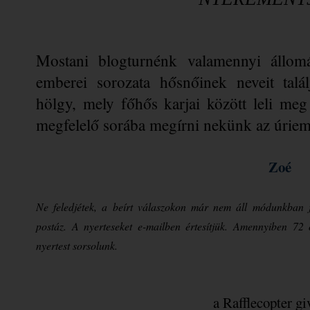
Mostani blogturnénk valamennyi állomá
emberei sorozata hősnőinek neveit találj
hölgy, mely főhős karjai között leli meg 
megfelelő sorába megírni nekünk az úriemb
Zoé
Ne feledjétek, a beírt válaszokon már nem áll módunkban j
postáz. A nyerteseket e-mailben értesítjük. Amennyiben 72 
nyertest sorsolunk.
a Rafflecopter g