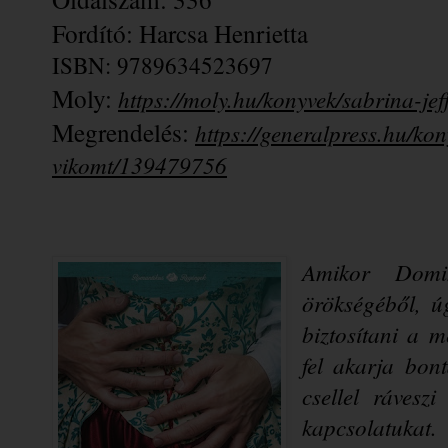
Fordító: Harcsa Henrietta
ISBN: 
9789634523697
Moly: 
https://moly.hu/konyvek/sabrina-jef
Megrendelés: 
https://generalpress.hu/ko
vikomt/139479756
Amikor Domin
örökségéből, úg
biztosítani a m
fel akarja bon
csellel rávesz
kapcsolatukat