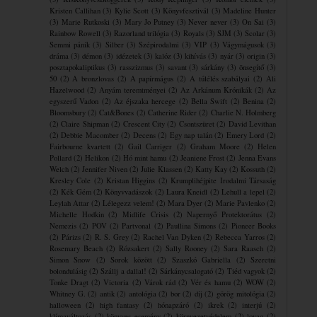
Kristen Callihan
(3)
Kylie Scott
(3)
Könyvfesztivál
(3)
Madeline Hunter
(3)
Marie Rutkoski
(3)
Mary Jo Putney
(3)
Never never
(3)
On Sai
(3)
Rainbow Rowell
(3)
Razorland trilógia
(3)
Royals
(3)
SJM
(3)
Scolar
(3)
Semmi pánik
(3)
Silber
(3)
Szépirodalmi
(3)
VIP
(3)
Vágymágusok
(3)
dráma
(3)
démon
(3)
idézetek
(3)
kalóz
(3)
kihívás
(3)
nyár
(3)
origin
(3)
posztapokaliptikus
(3)
rasszizmus
(3)
savant
(3)
sárkány
(3)
önsegítő
(3)
50
(2)
A bronzlovas
(2)
A papírmágus
(2)
A túlélés szabályai
(2)
Ali
Hazelwood
(2)
Anyám teremtményei
(2)
Az Arkánum Krónikák
(2)
Az
egyszerű Vadon
(2)
Az éjszaka hercege
(2)
Bella Swift
(2)
Benina
(2)
Bloomsbury
(2)
Cat&Bones
(2)
Catherine Rider
(2)
Charlie N. Holmberg
(2)
Claire Shipman
(2)
Crescent City
(2)
Csontszüret
(2)
David Levithan
(2)
Debbie Macomber
(2)
Decens
(2)
Egy nap talán
(2)
Emery Lord
(2)
Fairbourne kvartett
(2)
Gail Carriger
(2)
Graham Moore
(2)
Helen
Pollard
(2)
Helikon
(2)
Hó mint hamu
(2)
Jeaniene Frost
(2)
Jenna Evans
Welch
(2)
Jennifer Niven
(2)
Julie Klassen
(2)
Katty Kay
(2)
Kossuth
(2)
Kresley Cole
(2)
Kristan Higgins
(2)
Krumplihéjpite ​Irodalmi Társaság
(2)
Kék Gém
(2)
Könyvvadászok
(2)
Laura Kneidl
(2)
Lehull a lepel
(2)
Leylah Attar
(2)
Lélegezz velem!
(2)
Mara Dyer
(2)
Marie Pavlenko
(2)
Michelle Hodkin
(2)
Midlife Crisis
(2)
Napernyő Protektorátus
(2)
Nemezis
(2)
POV
(2)
Partvonal
(2)
Paullina Simons
(2)
Pioneer Books
(2)
Párizs
(2)
R. S. Grey
(2)
Rachel Van Dyken
(2)
Rebecca Yarros
(2)
Rosemary Beach
(2)
Rózsakert
(2)
Sally Rooney
(2)
Sara Raasch
(2)
Simon Snow
(2)
Sorok között
(2)
Szaszkó Gabriella
(2)
Szeretni
bolondulásig
(2)
Szállj a dallal!
(2)
Sárkánycsalogató
(2)
Tiéd vagyok
(2)
Tonke Dragt
(2)
Victoria
(2)
Várok rád
(2)
Vér és hamu
(2)
WOW
(2)
Whitney G.
(2)
antik
(2)
antológia
(2)
bor
(2)
díj
(2)
görög mitológia
(2)
halloween
(2)
high fantasy
(2)
hónapzáró
(2)
ikrek
(2)
interjú
(2)
klímaváltozás
(2)
könyves esemény
(2)
környezetvédelem
(2)
lovag
(2)