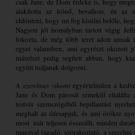
csak Jane, de Dom érdeke is, hogy megtalál
alakította az írónő, bevallom, én az 
eldönteni, hogy mi fog kisülni belőle, hogy
Nagyon jól homályban tartott végig Jeff
fokozta, de még több teret adott annak 
egyet valamiben, ami egyrészt okozott jó
másrészt pedig segített abban, hogy kia
együtt tudjanak dolgozni.
A szerelmes vikomt
 egyértelműen a kedve
Jane és Dom párosát remekül eltalálta
testvér szemszögéből bepillantást nyerhe
meghalt az édesapjuk, és ami örökre nyo
most  már teljesen összeállt, minden darab
magával ragadó, szórakoztató, a szerelmi s