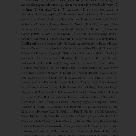
magán
(2)
pagony
(2)
rabszolga
(2)
természet
(2)
tervezés
(2)
vonat
(2)
várólista
(2)
vérfarkas
(2)
ír
(2)
önbizalom
(2)
2
(1)
A Gibson-fiúk
(1)
A
Szem
(1)
A férfiak végnapjai
(1)
A kalózkirály lánya
(1)
A kiskutya
(1)
A madár és a
kard krónikái
(1)
A szív ritmusa
(1)
A ​kárhozott
(1)
Adriana Locke
(1)
Afrika
(1)
Akkord
(1)
Alexandra
(1)
Amy Harmon
(1)
Animus
(1)
Ashley Carrigan
(1)
Ava
Dellaira
(1)
Az ezredik emelet
(1)
Az éhezők viadala
(1)
BTK húsvét
(1)
Bessenyei
Gábor
(1)
Beth O'Leary
(1)
Book Kiadó
(1)
Bűnösök
(1)
Casey McQuiston
(1)
Catherine Anderson
(1)
Christi Caldwell
(1)
Cselenyák Imre
(1)
Csernus Imre
(1)
DIMILY-trilógia
(1)
Dash és Lily
(1)
David Attenborough
(1)
Deirdre Riordan
Hall
(1)
Delta Vision
(1)
Egy fo
(1)
Emily Henry
(1)
Fehér Klára
(1)
Fireborne
(1)
Folsom
(1)
Francesca Zappia
(1)
Gallay-Nagy Krisztina
(1)
Gallery Books
(1)
Greycourt
(1)
Grisa
(1)
Helena Hunting
(1)
Hercegi kör
(1)
Hercz Júlia
(1)
Hollywood
(1)
How to Ruin
(1)
J. Bengtsson
(1)
J. D. Barrett
(1)
Jennifer Mathieu
(1)
Judith McNaught
(1)
Julianne Donaldson
(1)
Karen Fortunati
(1)
Kate Eberlen
(1)
Kinizsi
(1)
Kirsty Moseley
(1)
Kiskapu
(1)
Kristin Hannah
(1)
Kulcslyuk
(1)
Kód csajok satöbbi
(1)
Könyvhét
(1)
L. A. Casey
(1)
L. J. Shen
(1)
LOL+
(1)
Langton
(1)
Leisa Rayven
(1)
Lettero
(1)
Louisa May Alcott
(1)
Lucy Score
(1)
Lucy Strange
(1)
Lukács Liza
(1)
Lylia Bloom
(1)
Lúzer Rádió
(1)
Madarász Éva
(1)
Magnólia
(1)
Marie Benedict
(1)
Marie-Aude Murail
(1)
Marissa Meyer
(1)
Mary
E. Pearson
(1)
Max Brallier
(1)
Melanie Harlow
(1)
Mercedes Ron
(1)
Mona Kasten
(1)
Monica Hesse
(1)
Mystic Creek
(1)
Mészöly Ágnes
(1)
Nap nap után
(1)
Naphegy
(1)
Negin
(1)
P. Dangelico
(1)
Palatinus
(1)
Passion válogatás
(1)
Paul
Rudnick
(1)
Penelope Ward
(1)
Publio
(1)
Pult
(1)
Püski
(1)
R. M. Romero
(1)
Rachel Higginson
(1)
Renee Ericson
(1)
Rontásűzők
(1)
Rosaria Munda
(1)
S. J.
Kincaid
(1)
Sally Thorne
(1)
Sarina Bowen
(1)
Simone Elkeles
(1)
Sinners of Saint
(1)
Stacia Deutsch
(1)
Starcrossed
(1)
Study
(1)
Suzanne Collins
(1)
Szeretni nehéz
(1)
Szunnyadó parázs
(1)
Szélesi Sándor
(1)
Szívek testőre
(1)
Tamara Ireland Stone
(1)
Tara Sivec
(1)
Titan
(1)
Tolvajok ​tánca
(1)
Tom Fletcher
(1)
Tracey Garvis