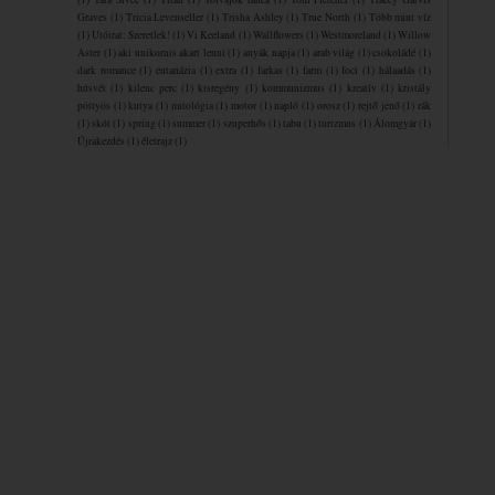
Graves
(1)
Tricia Levenseller
(1)
Trisha Ashley
(1)
True North
(1)
Több mint víz
(1)
Utóirat: Szeretlek!
(1)
Vi Keeland
(1)
Wallflowers
(1)
Westmoreland
(1)
Willow
Aster
(1)
aki unikornis akart lenni
(1)
anyák napja
(1)
arab világ
(1)
csokoládé
(1)
dark romance
(1)
eutanázia
(1)
extra
(1)
farkas
(1)
farm
(1)
foci
(1)
hálaadás
(1)
húsvét
(1)
kilenc perc
(1)
kisregény
(1)
kommunizmus
(1)
kreatív
(1)
kristály
pöttyös
(1)
kutya
(1)
mitológia
(1)
motor
(1)
napló
(1)
orosz
(1)
rejtő jenő
(1)
rák
(1)
skót
(1)
spring
(1)
summer
(1)
szuperhős
(1)
tabu
(1)
turizmus
(1)
Álomgyár
(1)
Újrakezdés
(1)
életrajz
(1)