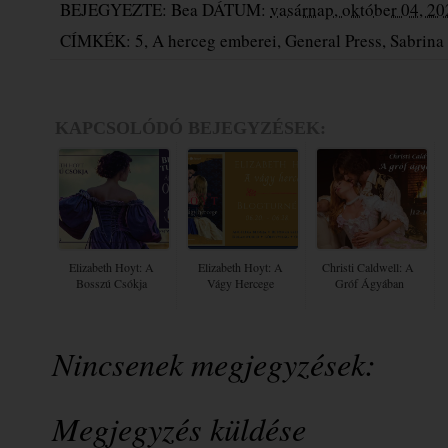
BEJEGYEZTE:
Bea
DÁTUM:
vasárnap, október 04, 2
CÍMKÉK:
5
,
A herceg emberei
,
General Press
,
Sabrina 
KAPCSOLÓDÓ BEJEGYZÉSEK:
Elizabeth Hoyt: A
Elizabeth Hoyt: A
Christi Caldwell: A ​
Bosszú Csókja
Vágy Hercege
Gróf Ágyában
Nincsenek megjegyzések:
Megjegyzés küldése