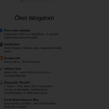
Őket látogatom
Deszy könyvajánlója
Leleplezték a The Love Hypothesis - A szerelem
képlete filmes könyvborítóját!
Szembetűnő
Nick Crumpton: Minden, amit a madarakról tudtál,
hamis!
Dreamworld
Rebecca Ross - Wild Reverence
zakkant olvas
júliusi zárás - ezerrel dübörög a nyár és a
várólistacsökkentés
Hagyjatok! Olvasok!
7. fejezet - 2026. július | Havi összefoglaló ~
Sorozat- és filmAjánló, ranD0msÁgok,
hAuTaZikaMoly és élMényBeszámoló
Sorok Között Könyves Blog
Könyvkritika: Lia Riley – Puck ​and Prejudice:
Bodicsek és balítélet