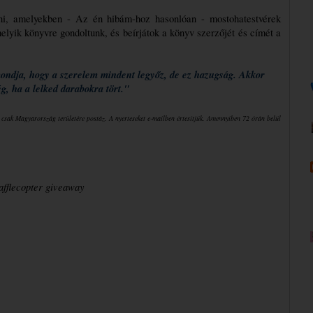
ni, amelyekben - Az én hibám-hoz hasonlóan - mostohatestvérek 
elyik könyvre gondoltunk, és beírjátok a könyv szerzőjét és címét a 
ondja, hogy a szerelem mindent legyőz, de ez hazugság. Akkor 
, ha a lelked darabokra tört."
csak Magyarország területére postáz. A nyerteseket e-mailben értesítjük. Amennyiben 72 órán belül 
afflecopter giveaway