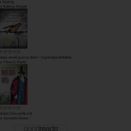
A Segítség
by
Kathryn Stockett
Mégis mondj igent az életre! - Logoterápia dióhéjban
by
Viktor E. Frankl
Monte Cristo grófja I-II
by
Alexandre Dumas