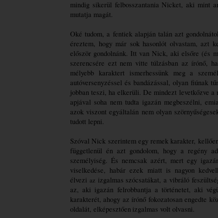
mindig sikerül felbosszantania Nicket, aki mint a
mutatja magát. 
Oké tudom, a fentiek alapján talán azt gondolnáto
éreztem, hogy már sok hasonlót olvastam, azt ke
először gondolnánk. Itt van Nick, aki elsőre (és 
szerencsére ezt nem vitte túlzásban az írónő, ha
mélyebb karaktert ismerhessünk meg a személy
autóversenyzéssel és bandázással, olyan fiúnak tű
jobban teszi, ha elkerüli. De mindezt levetkőzve a n
apjával soha nem tudta igazán megbeszélni, emiat
azok viszont egyáltalán nem olyan szörnyűségesek
tudott lepni.
Szóval Nick szerintem egy remek karakter, kellően 
függetlenül én azt gondolom, hogy a regény ad
személyiség. És nemcsak azért, mert egy igazán 
viselkedése, habár ezek miatt is nagyon kedve
élvezi
izgalmas szócsatákat, a vibráló feszültsé
az
az, aki igazán felrobbantja a történetet, aki vé
karakterét, ahogy az írónő fokozatosan engedte kö
oldalát, elképesztően
izgalmas volt olvasni.