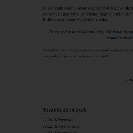
A játékunk során olyan regényekből fogunk idéz
szeretnek egymásba. A feladat, hogy kitaláljátok m
Rafflecopter doboz megfelelő sorába.
"A szerelem nem lehetett elég. Mindenki azt m
semmi sem elég
Ne feledjétek, a beírt válaszokon már nem áll módunkban javítani. A kiadó 
nem jelentkezik a szerencsés, újabb nyertest sorsolunk.
a R
További állomások
11.20. Könyvvilág
11.22. 
Könyv és más
11.24. 
Dreamworld