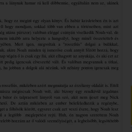
rra a lánynak hamar rá kell döbbennie, egyáltalán nem az, akinek 
k, hogy ez megint egy olyan könyv. És habár kezdeteben én is azt 
ll hogy mondjam, sokkal több van ebben a történetben, mint azt 
még utána párszor) valóban eléggé csúnyán viselkedik Noah-val, de 
nem inkább arra helyezte a hangsúlyt, hogy minél összetetteb és 
ében. Mert igen, megvoltak a "rosszfiús" dolgai a bulikkal, 
nik, akire Noah minden új ismerőse csak annyit főzött hozzá, hogy 
ap végén ő is csak egy fiú, akit elhagyott az anyukája, és aki ezt az 
t pedig igencsak elveszetté vált. És valóban megvannak a titkai, 
, ha jobban a dolgok alá nézünk, sőt néhány ponton igencsak meg 
rosszfiús, miközben azért megmutatja az érzékeny oldalát is. Ettől 
uásza mégiscsak Noah volt, aki bizony egy rendkívül izgalmas 
bátor és talpraesett lányról van szó, akit nem ijeszt meg Nick 
lhető. De aztán miközben az ember belefeledkezik a regénybe, 
get a főhősök között, egyszer csak azt veszi észre, hogy Noah lesz 
gül a legtöbb  meglepetést rejti. Huh, én nagyon szerettem Noah 
zelebb hozzám az ő valódi személyiségét, a legbelsőbb, legsötétebb 