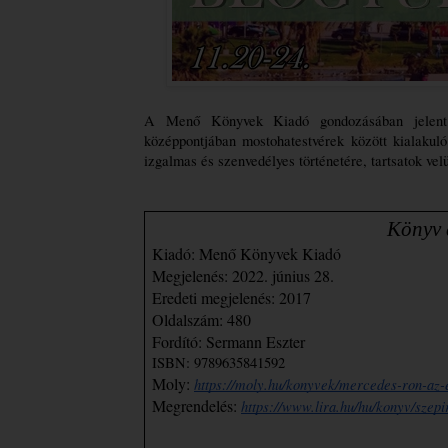
A Menő Könyvek Kiadó gondozásában jelen
középpontjában mostohatestvérek között kialakul
izgalmas és szenvedélyes történetére, tartsatok velü
                               
Kiadó: Menő Könyvek Kiadó
Megjelenés: 2022. június 28.
Eredeti megjelenés: 2017
Oldalszám: 480
Fordító: Sermann Eszter
ISBN: 
9789635841592
Moly: 
https://moly.hu/konyvek/mercedes-ron-az
Megrendelés: 
https://www.lira.hu/hu/konyv/szep