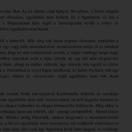
cedes Ron Az én hibám című könyve. Bevallom, a borító alapján 
et olvasásra, egyáltalán nem keltette fel a figyelmem, és hát a 
t a blogturnénak hála végül a látószögembe került a könyv és 
ndolva egyáltalán nem bánok.
ttől a könyvtől. Már elég sok olyan regényt olvastam, amelyben a 
 egy vagy több mostohatestvér természetesen utálja őt és mindent 
ten, hogy az már zaklatásnak számít, a végén valahogy mégis nagy 
bben vonzottak ezek a fajta sztorik, de egy idő után elegem lett 
tűnik, ahogy az ember változik, úgy változik vele együtt az ízlése 
 a történetben is ezzel fogok találkozni, és habár Nicknek volt egy 
rges voltam rá, szerencsére végül egyáltalán nem volt okom 
nk szerint Noah édesanyjával Kaliforniába költözik az anyukája 
ah egyáltalán nem örül, hiszen emiatt ott kell hagynia barátait és 
ra idegen emberhez és idegen környezetbe költözzön. Még akkor is 
tohaapja igencsak tehetős, aki - anyagi szempontból - bármit képes 
e. Mindez pedig fokozódik, amikor megismeri a mostohatestvérét 
, a fiú ezt egyáltalán nem viszonozza, sőt rendkívül elutasítóan és 
ajta lány, akit csak úgy figyelmen kívül lehet hagyni, és valahogy 