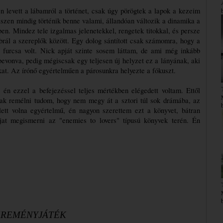
 levett a lábamról a történet, csak úgy pörögtek a lapok a kezeim 
iszen mindig történik benne valami, állandóan változik a dinamika a 
ben. Mindez tele izgalmas jelenetekkel, rengetek titokkal, és persze 
brál a szereplők között. Egy dolog sántított csak számomra, hogy a 
 furcsa volt. Nick apját szinte sosem láttam, de ami még inkább 
evonva, pedig mégiscsak egy teljesen új helyzet ez a lányának, aki 
kat. Az írónő egyértelműen a párosunkra helyezte a fókuszt.
n ezzel a befejezéssel teljes mértékben elégedett voltam. Ettől 
csak remélni tudom, hogy nem megy át a sztori túl sok drámába, az 
lett volna egyértelmű, én nagyon szerettem ezt a könyvet, bátran 
jat megismerni az "enemies to lovers" típusú könyvek terén. Én 
EREMÉNYJÁTÉK