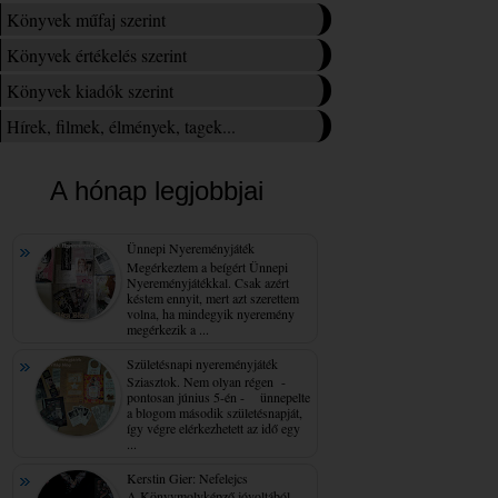
Könyvek műfaj szerint
Könyvek értékelés szerint
Könyvek kiadók szerint
Hírek, filmek, élmények, tagek...
A hónap legjobbjai
Ünnepi Nyereményjáték
Megérkeztem a beígért Ünnepi
Nyereményjátékkal. Csak azért
késtem ennyit, mert azt szerettem
volna, ha mindegyik nyeremény
megérkezik a ...
Születésnapi nyereményjáték
Sziasztok. Nem olyan régen -
pontosan június 5-én - ünnepelte
a blogom második születésnapját,
így végre elérkezhetett az idő egy
...
Kerstin Gier: Nefelejcs
A Könyvmolyképző jóvoltából