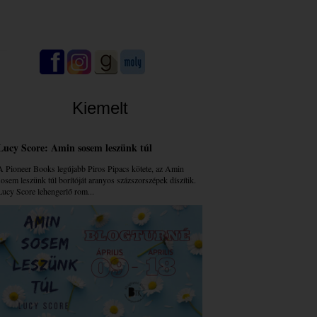
Kiemelt
Lucy Score: Amin sosem leszünk túl
A Pioneer Books legújabb Piros Pipacs kötete, az Amin
sosem leszünk túl borítóját aranyos százszorszépek díszítik.
Lucy Score lehengerlő rom...