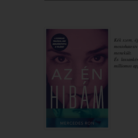
Kék szem, éj
mostohatest
menekült.
És lassankén
milliomos ap