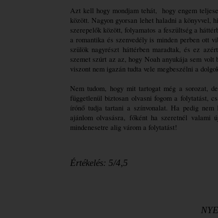
Azt kell hogy mondjam tehát,  hogy engem teljesen
között. Nagyon gyorsan lehet haladni a könyvvel, h
szerepelők között, folyamatos a feszültség a háttér
a romantika és szenvedély is minden perben ott vi
szülök nagyrészt háttérben maradtak, és ez azért
szemet szúrt az az, hogy Noah anyukája sem volt b
viszont nem igazán tudta vele megbeszélni a dolgo
Nem tudom, hogy mit tartogat még a sorozat, de é
függetlenül biztosan olvasni fogom a folytatást, 
írónő tudja tartani a színvonalat. Ha pedig nem 
ajánlom olvasásra, főként ha szeretnél valami ú
mindenesetre alig várom a folytatást!
Értékelés: 5/4,5
NY