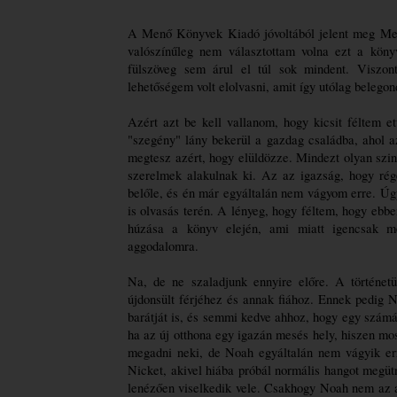
A Menő Könyvek Kiadó jóvoltából jelent meg Mer
valószínűleg nem választottam volna ezt a könyv
fülszöveg sem árul el túl sok mindent. Viszon
lehetőségem volt elolvasni, amit így utólag belego
Azért azt be kell vallanom, hogy kicsit féltem e
"szegény" lány bekerül a gazdag családba, ahol az
megtesz azért, hogy elüldözze. Mindezt olyan szin
szerelmek alakulnak ki. Az az igazság, hogy rége
belőle, és én már egyáltalán nem vágyom erre. Úgy 
is olvasás terén. A lényeg, hogy féltem, hogy ebben
húzása a könyv elején, ami miatt igencsak mé
aggodalomra. 
Na, de ne szaladjunk ennyire előre. A történetü
újdonsült férjéhez és annak fiához. Ennek pedig No
barátját is, és semmi kedve ahhoz, hogy egy számá
ha az új otthona egy igazán mesés hely, hiszen mos
megadni neki, de Noah egyáltalán nem vágyik err
Nicket, akivel hiába próbál normális hangot megütni
lenézően viselkedik vele. Csakhogy Noah nem az a f