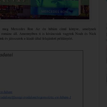
t meg Mercedes Ron Az én hibám című könyve, amelynek 
ó románc áll. Amennyiben ti is kíváncsiak vagytok Noah és Nick 
nk és játsszatok a kiadó által felajánlott példányért.
                Könyv adatai
-en-hibam
irodalom/ifjusagi-irodalom/regenyek/az-en-hibam-1