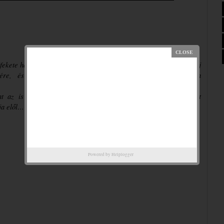
fekete haj, magas termet... minden stimmel, kivéve, hogy ő Noah új 
vére, és megtestesíti mindazt, amitől a lány egész életében 
t az is kiderül, hogy kettős életet él, és súlyos titkot rejteget 
ja elől…
Powered by
Helplogger