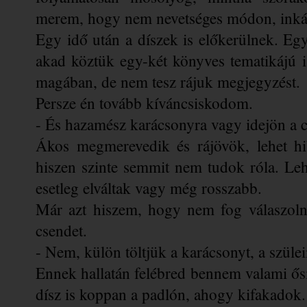
merem, hogy nem nevetséges módon, inká
Egy idő után a díszek is előkerülnek. Eg
akad köztük egy-két könyves tematikájú 
magában, de nem tesz rájuk megjegyzést.
Persze én tovább kíváncsiskodom.
- És hazamész karácsonyra vagy idejön a 
Ákos megmerevedik és rájövök, lehet hib
hiszen szinte semmit nem tudok róla. Lehe
esetleg elváltak vagy még rosszabb. 
Már azt hiszem, hogy nem fog válaszolni
csendet.
- Nem, külön töltjük a karácsonyt, a szül
Ennek hallatán felébred bennem valami ős
dísz is koppan a padlón, ahogy kifakadok.