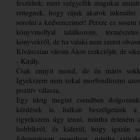
feszültek, mert szégyellik magukat amiat
rettegnek, hogy rájuk akarok tukmálni v
sorolni a kedvenceimet! Persze ez sosem 
könyvmollyal találkozom, természete
könyvekről, de ha valaki nem szeret olvasni,
Kíváncsian várom Ákos reakcióját, de sike
- Király. 
Csak ennyit mond, de én máris sokk
Igyekszem nem sokat morfondírozni azon, 
pozitív válasza.
Egy ideig megint csendben dolgozunk,
kérdések is, halkan beszélgetünk a 
(igyekszem úgy tenni, mintha érteném az
hobbikról, és kiderül, hogy igazán 
folyamatosan mosolyog, mintha szórakoz