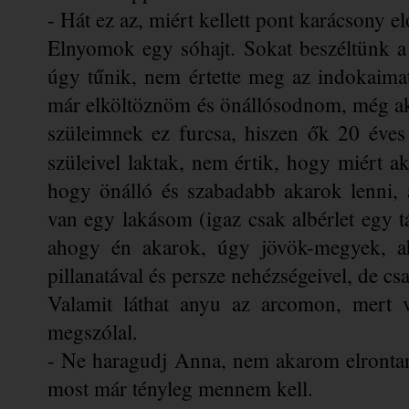
- Hát ez az, miért kellett pont karácsony el
Elnyomok egy sóhajt. Sokat beszéltünk a 
úgy tűnik, nem értette meg az indokaimat
már elköltöznöm és önállósodnom, még akk
szüleimnek ez furcsa, hiszen ők 20 éves 
szüleivel laktak, nem értik, hogy miért a
hogy önálló és szabadabb akarok lenni, aki
van egy lakásom (igaz csak albérlet egy t
ahogy én akarok, úgy jövök-megyek, ah
pillanatával és persze nehézségeivel, de c
Valamit láthat anyu az arcomon, mert ve
megszólal.
- Ne haragudj Anna, nem akarom elrontani 
most már tényleg mennem kell. 