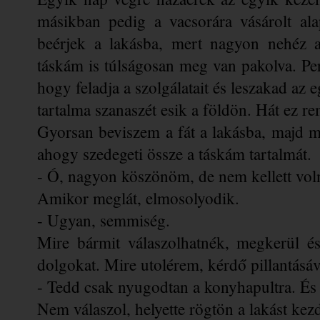
másikban pedig a vacsorára vásárolt al
beérjek a lakásba, mert nagyon nehéz a
táskám is túlságosan meg van pakolva. Pers
hogy feladja a szolgálatait és leszakad az 
tartalma szanaszét esik a földön. Hát ez r
Gyorsan beviszem a fát a lakásba, majd m
ahogy szedegeti össze a táskám tartalmát. 
- Ó, nagyon köszönöm, de nem kellett vol
Amikor meglát, elmosolyodik.  
- Ugyan, semmiség.
Mire bármit válaszolhatnék, megkerül és
dolgokat. Mire utolérem, kérdő pillantás
- Tedd csak nyugodtan a konyhapultra. És
Nem válaszol, helyette rögtön a lakást kez