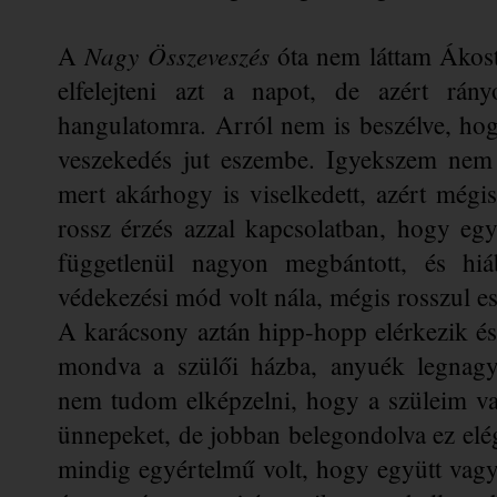
Nagy Összeveszés
A 
 óta nem láttam Ákost
elfelejteni azt a napot, de azért rán
hangulatomra. Arról nem is beszélve, hog
veszekedés jut eszembe. Igyekszem nem Á
mert akárhogy is viselkedett, azért mégi
rossz érzés azzal kapcsolatban, hogy egye
függetlenül nagyon megbántott, és hiá
védekezési mód volt nála, mégis rosszul es
A karácsony aztán hipp-hopp elérkezik és
mondva a szülői házba, anyuék legnagy
nem tudom elképzelni, hogy a szüleim val
ünnepeket, de jobban belegondolva ez elé
mindig egyértelmű volt, hogy együtt vagy