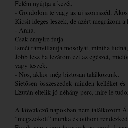
Felém nyújtja a kezét.
- Gondolom te vagy az új szomszéd. Ákos
Kicsit ideges leszek, de azért megrázom a 
- Anna. 
Csak ennyire futja. 
Ismét rámvillantja mosolyát, mintha tudná
Jobb lesz ha lezárom ezt az egészet, miel
vagy teszek.
- Nos, akkor még biztosan találkozunk.
Sietősen összeszedek minden kelléket és s
Ezután eltelik jó néhány perc, mire le tud
A következő napokban nem találkozom Áko
“megszokott” munka és otthoni rendezked
Egyik nap végre hazaérek az egyik keze