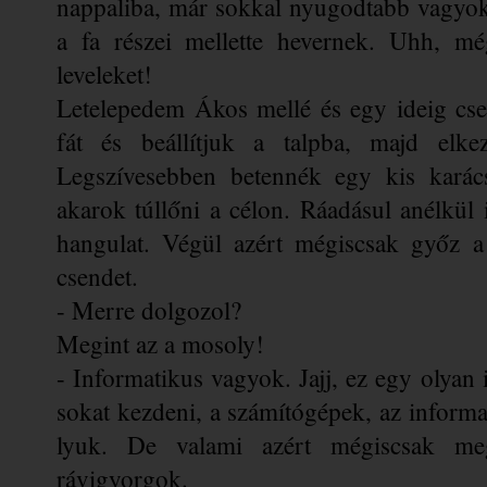
nappaliba, már sokkal nyugodtabb vagyok. 
a fa részei mellette hevernek. Uhh, m
leveleket! 
Letelepedem Ákos mellé és egy ideig cse
fát és beállítjuk a talpba, majd elkez
Legszívesebben betennék egy kis karács
akarok túllőni a célon. Ráadásul anélkül i
hangulat. Végül azért mégiscsak győz a
csendet.
- Merre dolgozol? 
Megint az a mosoly!
- Informatikus vagyok. Jajj, ez egy olyan 
sokat kezdeni, a számítógépek, az informa
lyuk. De valami azért mégiscsak me
rávigyorgok.