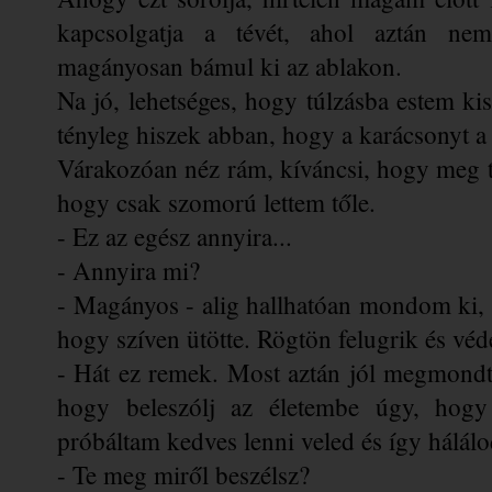
kapcsolgatja a tévét, ahol aztán nem
magányosan bámul ki az ablakon. 
Na jó, lehetséges, hogy túlzásba estem kis
tényleg hiszek abban, hogy a karácsonyt a s
Várakozóan néz rám, kíváncsi, hogy meg tu
hogy csak szomorú lettem tőle.
- Ez az egész annyira...
- Annyira mi?
- Magányos - alig hallhatóan mondom ki,
hogy szíven ütötte. Rögtön felugrik és véd
- Hát ez remek. Most aztán jól megmondt
hogy beleszólj az életembe úgy, hogy
próbáltam kedves lenni veled és így hálál
- Te meg miről beszélsz?