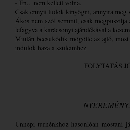
- Én... nem kellett volna.
Csak ennyit tudok kinyögni, annyira meg 
Ákos nem szól semmit, csak megpuszilja a
lefagyva a karácsonyi ajándékával a keze
Miután becsukódik mögötte az ajtó, most 
indulok haza a szüleimhez.
FOLYTATÁS J
NYEREMÉNY
Ünnepi turnénkhoz hasonlóan mostani ját