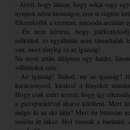
- Arról, hogy láttam, hogy sokat vagy egye
nyújtok némi társaságot, erre te rögtön le
Elkerekedik a szemem, micsoda arcátlan e
- Én nem kértem, hogy jótékonykodj f
nélküled, és egyáltalán nem támadtalak le
van, mert tényleg ez az igazság!
Na most aztán átléptem egy határt, láto
villámokat szór.
- Az igazság! Tudod, mi az igazság? Jös
karácsonyról, kirakod a fényeket minde
Hogy csak azért teszed, hogy így ellensúly
a giccsparádéval akarsz kitölteni. Mert t
mégis ki az aki látja? Mert én biztosan n
amióta itt laksz. Hol vannak a barátaid, 