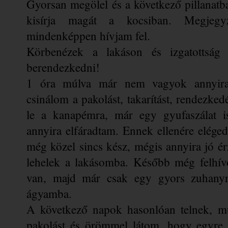
Gyorsan megölel és a következő pillanatban
kisírja magát a kocsiban. Megjeg
mindenképpen hívjam fel. 
Körbenézek a lakáson és izgatottság l
berendezkedni! 
1 óra múlva már nem vagyok annyira le
csinálom a pakolást, takarítást, rendezked
le a kanapémra, már egy gyufaszálat is
annyira elfáradtam. Ennek ellenére eléged
még közel sincs kész, mégis annyira jó érz
lehelek a lakásomba. Később még felhívo
van, majd már csak egy gyors zuhanyr
ágyamba. 
A következő napok hasonlóan telnek, mu
pakolást és örömmel látom, hogy egyre o