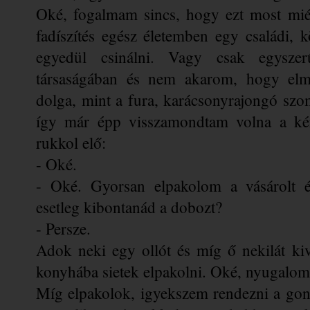
Oké, fogalmam sincs, hogy ezt most miér
fadíszítés egész életemben egy családi, 
egyedül csinálni. Vagy csak egysz
társaságában és nem akarom, hogy elme
dolga, mint a fura, karácsonyrajongó szoms
így már épp visszamondtam volna a kérd
rukkol elő: 
- Oké.
- Oké. Gyorsan elpakolom a vásárolt ét
esetleg kibontanád a dobozt?
- Persze. 
Adok neki egy ollót és míg ő nekilát kiv
konyhába sietek elpakolni. Oké, nyugalom
Míg elpakolok, igyekszem rendezni a gond