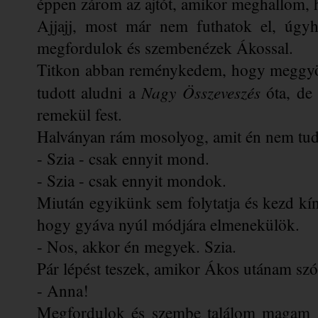
éppen zárom az ajtót, amikor meghallom, 
Ajjajj, most már nem futhatok el, úgyh
megfordulok és szembenézek Ákossal.
Titkon abban reménykedem, hogy meggyötö
Nagy Összeveszés 
tudott aludni a 
óta, de
remekül fest. 
Halványan rám mosolyog, amit én nem tud
- Szia - csak ennyit mond.
- Szia - csak ennyit mondok.
Miután egyikünk sem folytatja és kezd kíno
hogy gyáva nyúl módjára elmenekülök.
- Nos, akkor én megyek. Szia.
Pár lépést teszek, amikor Ákos utánam szó
- Anna!
Megfordulok és szembe találom magam Ák