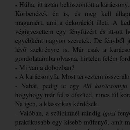
- Húha, itt aztán beköszöntött a karácsony.
Körbenézek én is, és meg kell állapí
magamért, ami a dekorációt illeti. A k
végigvezettem egy fényfüzért és itt-ott 
egyébként nagyon szeretek. De fényből ju
lévő szekrényre is. Már csak a karácso
gondolataimba olvasna, hirtelen felém ford
- Mi van a dobozban? 
- A karácsonyfa. Most terveztem összerakni
élő karácsonyfa
- Nahát, pedig te egy 
hogyhogy már fel is díszíted, nincs túl ko
Na igen, a klasszikus kérdések.
igazi
- Valóban, a szüleimnél mindig 
 feny
praktikusabb egy kisebb műfenyő, amit mi