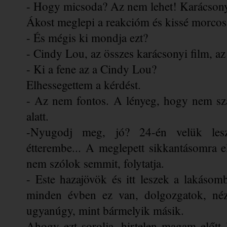
- Hogy micsoda? Az nem lehet! Karácsony
Ákost meglepi a reakcióm és kissé morcos
- És mégis ki mondja ezt?
- Cindy Lou, az összes karácsonyi film, a
- Ki a fene az a Cindy Lou?
Elhessegettem a kérdést.
- Az nem fontos. A lényeg, hogy nem sz
alatt. 
-Nyugodj meg, jó? 24-én velük lesz
étterembe... A meglepett sikkantásomra el
nem szólok semmit, folytatja.
- Este hazajövök és itt leszek a lakásom
minden évben ez van, dolgozgatok, néze
ugyanúgy, mint bármelyik másik.
Ahogy ezt sorolja, hirtelen magam előtt l