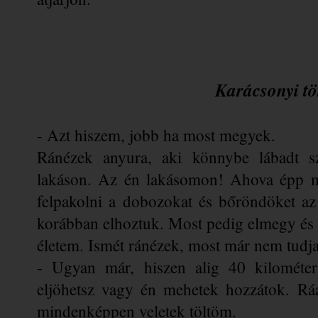
Karácsonyi tö
- Azt hiszem, jobb ha most megyek. 
Ránézek anyura, aki könnybe lábadt sz
lakáson. Az én lakásomon! Ahova épp mo
felpakolni a dobozokat és bőröndöket az
korábban elhoztuk. Most pedig elmegy és v
életem. Ismét ránézek, most már nem tudja 
- Ugyan már, hiszen alig 40 kilométerr
eljöhetsz vagy én mehetek hozzátok. Ráa
mindenképpen veletek töltöm.