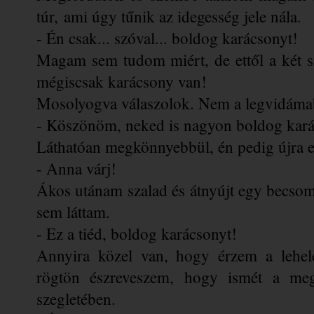
túr, ami úgy tűnik az idegesség jele nála.
- Én csak... szóval... boldog karácsonyt!
Magam sem tudom miért, de ettől a két s
mégiscsak karácsony van!
Mosolyogva válaszolok. Nem a legvidámab
- Köszönöm, neked is nagyon boldog kará
Láthatóan megkönnyebbül, én pedig újra e
- Anna várj!
Ákos utánam szalad és átnyújt egy becsoma
sem láttam.
- Ez a tiéd, boldog karácsonyt!
Annyira közel van, hogy érzem a lehele
rögtön észreveszem, hogy ismét a megs
szegletében. 