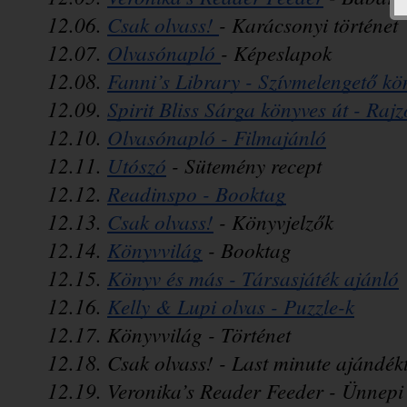
12.06. 
Csak olvass! 
- Karácsonyi történet
12.07. 
Olvasónapló 
- Képeslapok
12.08. 
Fanni’s Library - Szívmelengető kö
12.09. 
Spirit Bliss Sárga könyves út - Rajz
12.10. 
Olvasónapló - Filmajánló
12.11. 
Utószó
 - Sütemény recept
12.12. 
Readinspo - Booktag
12.13. 
Csak olvass!
 - Könyvjelzők
12.14. 
Könyvvilág
 - Booktag
12.15. 
Könyv és más - Társasjáték ajánló
12.16. 
Kelly & Lupi olvas - Puzzle-k
12.17. Könyvvilág - Történet
12.18. Csak olvass! - Last minute ajándék
12.19. Veronika’s Reader Feeder - Ünnep