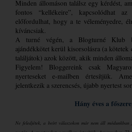
Minden állomáson találsz egy kérdést, am
fontos “kellékeire”, kapcsolódhat az
előfordulhat, hogy a te véleményedre, él
kíváncsiak. 
A turné végén, a Blogturné Klub blo
ajándékkötet kerül kisorsolásra (a kötetek c
találjátok) azok között, akik minden állomás
Figyelem! Bloggereink csak Magyaror
nyerteseket e-mailben értesítjük. A
jelentkezik a szerencsés, újabb nyertest so
Hány éves a főszer
Ne feledjétek, a beírt válaszokon már nem áll módunkban j
postáz. A nyerteseket e-mailben értesítjük. Amennyiben 72 