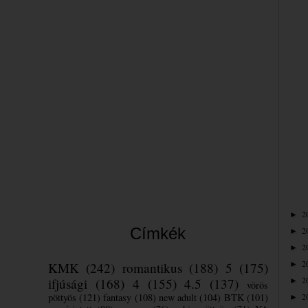
Bea
2
►
Címkék
2
►
2
►
2
KMK
(242)
romantikus
(188)
5
(175)
►
2
ifjúsági
(168)
4
(155)
4.5
(137)
►
vörös
pöttyös
(121)
fantasy
(108)
new adult
(104)
BTK
(101)
2
►