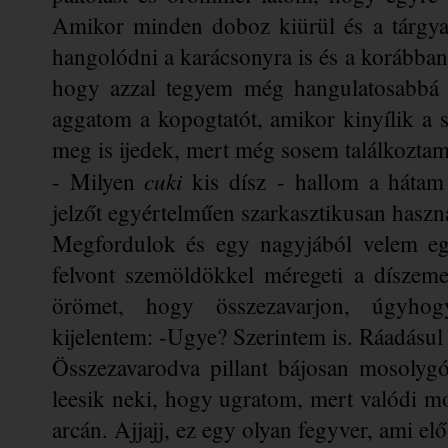
Amikor minden doboz kiürül és a tárgyak
hangolódni a karácsonyra is és a korábban
hogy azzal tegyem még hangulatosabbá a 
aggatom a kopogtatót, amikor kinyílik a 
meg is ijedek, mert még sosem találkozta
 cuki
- Milyen
 kis dísz - h
allom a hátam 
jelzőt egyértelműen szarkasztikusan haszn
Megfordulok és egy nagyjából velem egy
felvont szemöldökkel méregeti a díszem
örömet, hogy összezavarjon, úgyho
kijelentem: -Ugye? Szerintem is. Ráadásul
Összezavarodva pillant bájosan mosolygó
leesik neki, hogy ugratom, mert valódi mos
arcán. 
Ajjajj, ez egy olyan fegyver, ami e