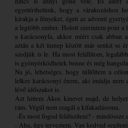
nincs is annyi gond vele. És azért d
egyetérthetünk, hogy a várakozáshoz hoz
kirakja a fényeket, égeti az adventi gyertyák
a legtöbb ember. Holott szerintem pont a
a karácsonyfa, akkor miért csak abban 
aztán a két ünnep között már senkit se ér
szedjük is le. Ha most felállítom, legaláb
is gyönyörködhetek benne és még hangulat
Na jó, lehetséges, hogy túllőttem a célon
lelkes karácsonyi énem, aki imádja nem c
lévő időszakot is. 
Azt hittem Ákos kinevet majd, de helyett
rám. Végül nem reagál a kifakadásoma.
 -És most fogod feldíszíteni? - mindössze 
- Aha, úgy terveztem. Van kedved segíteni