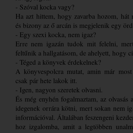
- Szóval kocka vagy?
Ha azt hittem, hogy zavarba hozom, hát n
és bizony az ő arcán is megjelenik egy örd
- Egy szexi kocka, nem igaz?
Erre nem igazán tudok mit felelni, mert
feltűnik a hallgatásom, de ahelyett, hogy ci
- Téged a könyvek érdekelnek?
A könyvespolcra mutat, amin már most 
csak pár hete lakok itt.
- Igen, nagyon szeretek olvasni.
És még enyhén fogalmaztam, az olvasás 
idegenek orrára kötni, mert sokan nem ig
információval. Általában feszengeni kezd
hoz izgalomba, amit a legtöbben unalma