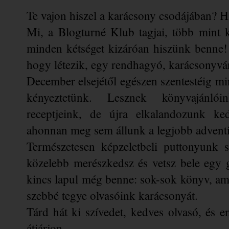
Te vajon hiszel a karácsony csodájában? H
Mi, a Blogturné Klub tagjai, több mint k
minden kétséget kizáróan hiszünk benne!
hogy létezik, egy rendhagyó, karácsonyvár
December elsejétől egészen szentestéig mi
kényeztetünk. Lesznek könyvajánlóink
receptjeink, de újra elkalandozunk ked
ahonnan meg sem állunk a legjobb advent
Természetesen képzeletbeli puttonyunk 
közelebb merészkedsz és vetsz bele egy gy
kincs lapul még benne: sok-sok könyv, ami 
szebbé tegye olvasóink karácsonyát.
Tárd hát ki szívedet, kedves olvasó, és 
átjárjon.