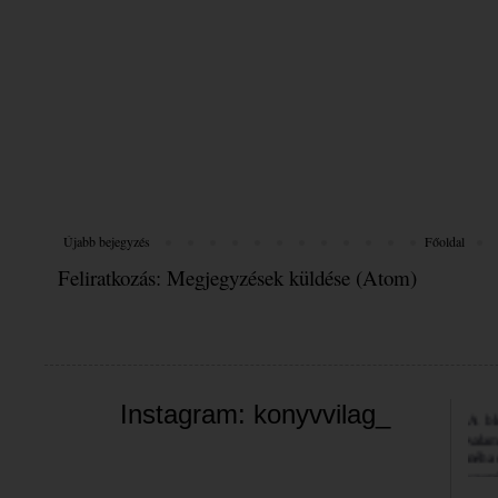
Újabb bejegyzés
Főoldal
Feliratkozás:
Megjegyzések küldése (Atom)
Üdvöz
A bl
Instagram: konyvvilag_
valam
néha 
szemé
Jó bö