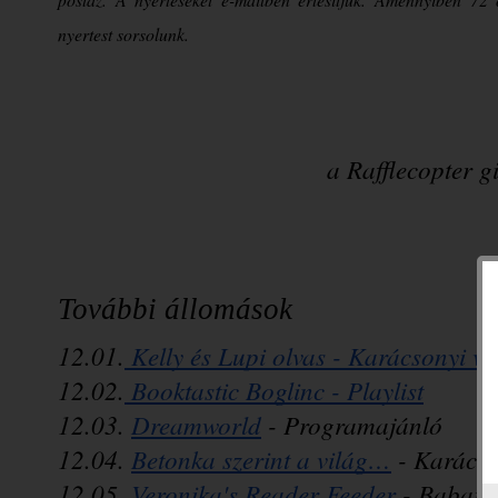
nyertest sorsolunk.
a Rafflecopter 
További állomások
12.01.
 Kelly és Lupi olvas - Karácsonyi v
12.02.
 Booktastic Boglinc - Playlist
12.03. 
Dreamworld
 - Programajánló
12.04. 
Betonka szerint a világ…
 - Karács
12.05. 
Veronika's Reader Feeder
 - Babar