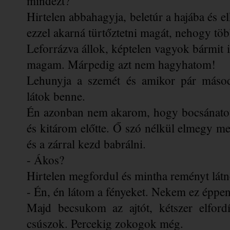
mindezt?
Hirtelen abbahagyja, beletúr a hajába és el
ezzel akarná türtőztetni magát, nehogy tö
Leforrázva állok, képtelen vagyok bármit 
magam. Márpedig azt nem hagyhatom! 
Lehunyja a szemét és amikor pár másodp
látok benne. 
Én azonban nem akarom, hogy bocsánatot k
és kitárom előtte. 
Ő szó nélkül elmegy mell
és a zárral kezd babrálni.
- Ákos?
Hirtelen megfordul és mintha reményt lát
- Én, én látom a fényeket. Nekem ez éppen
Majd becsukom az ajtót, kétszer elfordí
csúszok. Percekig zokogok még.