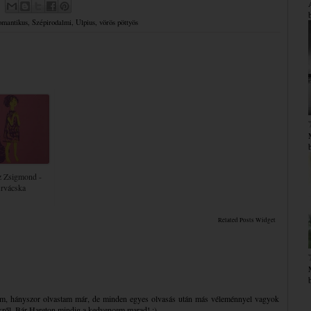
omantikus
,
Szépirodalmi
,
Ulpius
,
vörös pöttyös
z Zsigmond -
rvácska
Related Posts Widget
m, hányszor olvastam már, de minden egyes olvasás után más véleménnyel vagyok
kről. Bár Hareton mindig a kedvencem marad! :)