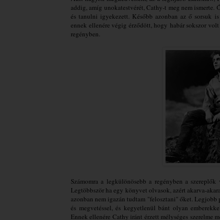
addig, amíg unokatestvérét, Cathy-t meg nem ismerte. Ő 
és tanulni igyekezett. Később azonban az ő sorsuk is
ennek ellenére végig érződött, hogy habár sokszor vol
regényben.
Számomra a legkülönösebb a regényben a szereplők v
Legtöbbször ha egy könyvet olvasok, azért akarva-akarat
azonban nem igazán tudtam "felosztani" őket. Legjobb pé
és megvetéssel, és kegyetlenül bánt olyan emberekke
Ennek ellenére Cathy iránt érzett mélységes szerelme 