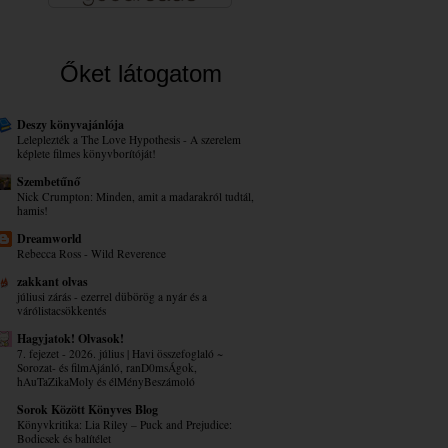
Őket látogatom
Deszy könyvajánlója
Leleplezték a The Love Hypothesis - A szerelem
képlete filmes könyvborítóját!
Szembetűnő
Nick Crumpton: Minden, amit a madarakról tudtál,
hamis!
Dreamworld
Rebecca Ross - Wild Reverence
zakkant olvas
júliusi zárás - ezerrel dübörög a nyár és a
várólistacsökkentés
Hagyjatok! Olvasok!
7. fejezet - 2026. július | Havi összefoglaló ~
Sorozat- és filmAjánló, ranD0msÁgok,
hAuTaZikaMoly és élMényBeszámoló
Sorok Között Könyves Blog
Könyvkritika: Lia Riley – Puck ​and Prejudice:
Bodicsek és balítélet