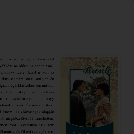
es kihíváson is megjelöltem célul
yébként az idézet is onnan van),
 a könyv ideje. Azért is volt az
tikus számára, mint amilyen én
gazi, régi, klasszikus romantikus
tcliff és Cathy nevét mindenki
án a cselekményt - , hogy
rténet az övék. Őszintén szólva -
ől írnom. Az előzmények alapján
 más megközelítésből ismerhettem
mben írom. Egyszerűen csak nem
llanatok, és főként az elején nem