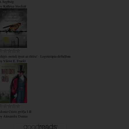
A Segítség
by
Kathryn Stockett
Mégis mondj igent az életre! - Logoterápia dióhéjban
by
Viktor E. Frankl
Monte Cristo grófja I-II
by
Alexandre Dumas