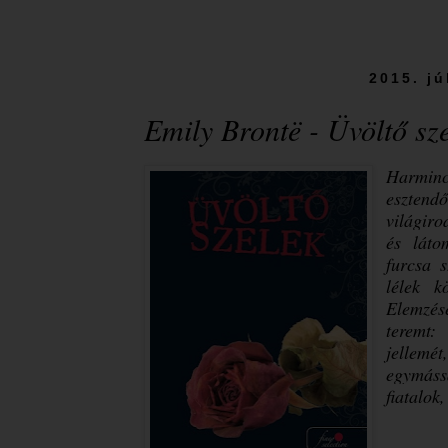
2015. jú
Emily Brontë - Üvöltő sz
Harmin
eszten
világir
és láto
furcsa 
lélek k
Elemzés
teremt:
jellemé
egymássa
fiatalok