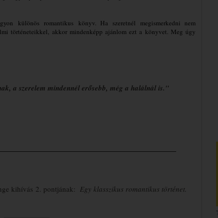
gyon különös romantikus könyv. Ha szeretnél megismerkedni nem
lmi történeteikkel, akkor mindenképp ajánlom ezt a könyvet. Meg úgy
ak, a szerelem mindennél erősebb, még a halálnál is."
_________________________________________
nge kihívás
2. pontjának:
Egy klasszikus romantikus történet.