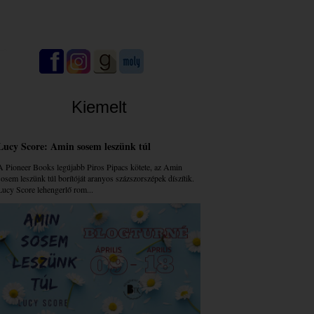
Kiemelt
Lucy Score: Amin sosem leszünk túl
A Pioneer Books legújabb Piros Pipacs kötete, az Amin
sosem leszünk túl borítóját aranyos százszorszépek díszítik.
Lucy Score lehengerlő rom...