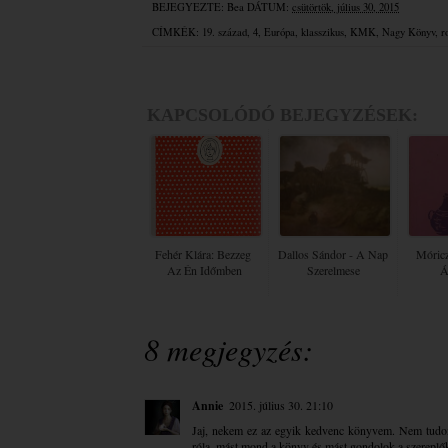
BEJEGYEZTE:
Bea
DÁTUM:
csütörtök, július 30, 2015
CÍMKÉK:
19. század
,
4
,
Európa
,
klasszikus
,
KMK
,
Nagy Könyv
,
r
KAPCSOLÓDÓ BEJEGYZÉSEK:
Fehér Klára: Bezzeg ​
Dallos Sándor - A Nap
Móric
Az Én Időmben
Szerelmese
Á
8 megjegyzés:
Annie
2015. július 30. 21:10
Jaj, nekem ez az egyik kedvenc könyvem. Nem tudo
róla, mást mond a könyv és mást gondolok a szereplő