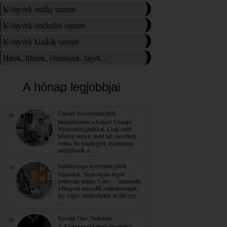
Könyvek műfaj szerint
Könyvek értékelés szerint
Könyvek kiadók szerint
Hírek, filmek, élmények, tagek...
A hónap legjobbjai
Ünnepi Nyereményjáték
Megérkeztem a beígért Ünnepi
Nyereményjátékkal. Csak azért
késtem ennyit, mert azt szerettem
volna, ha mindegyik nyeremény
megérkezik a ...
Születésnapi nyereményjáték
Sziasztok. Nem olyan régen -
pontosan június 5-én - ünnepelte
a blogom második születésnapját,
így végre elérkezhetett az idő egy
...
Kerstin Gier: Nefelejcs
A Könyvmolyképző jóvoltából