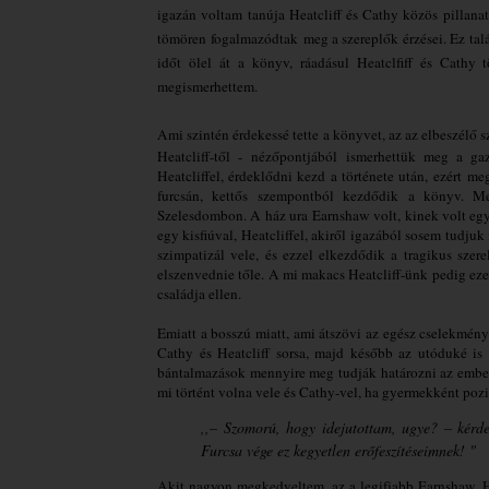
igazán voltam tanúja Heatcliff és Cathy közös pillana
tömören fogalmazódtak meg a szereplők érzései. Ez talán
időt ölel át a könyv, ráadásul Heatclfiff és Cathy t
megismerhettem.
Ami szintén érdekessé tette a könyvet, az az elbeszélő
Heatcliff-től - nézőpontjából ismerhettük meg a g
Heatcliffel, érdeklődni kezd a története után, ezért me
furcsán, kettős szempontból kezdődik a könyv. M
Szelesdombon. A ház ura Earnshaw volt, kinek volt egy
egy kisfiúval, Heatcliffel, akiről igazából sosem tudj
szimpatizál vele, és ezzel elkezdődik a tragikus szere
elszenvednie tőle. A mi makacs Heatcliff-ünk pedig ezeket
családja ellen.
Emiatt a bosszú miatt, ami átszövi az egész cselekmény
Cathy és Heatcliff sorsa, majd később az utóduké is t
bántalmazások mennyire meg tudják határozni az embere
mi történt volna vele és Cathy-vel, ha gyermekként pozit
,,– Szomorú, hogy idejutottam, ugye? – kérde
Furcsa vége ez kegyetlen erőfeszítéseimnek! "
Akit nagyon megkedveltem, az a legifjabb Earnshaw, Ha