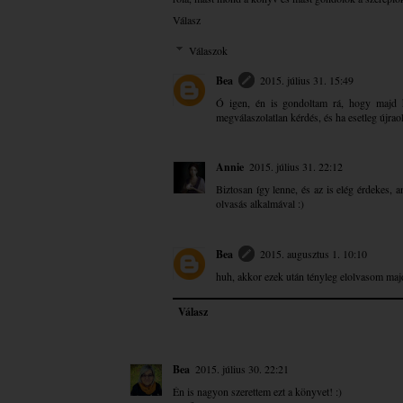
Válasz
Válaszok
Bea
2015. július 31. 15:49
Ó igen, én is gondoltam rá, hogy majd 
megválaszolatlan kérdés, és ha esetleg újra
Annie
2015. július 31. 22:12
Biztosan így lenne, és az is elég érdekes,
olvasás alkalmával :)
Bea
2015. augusztus 1. 10:10
huh, akkor ezek után tényleg elolvasom maj
Válasz
Bea
2015. július 30. 22:21
Én is nagyon szerettem ezt a könyvet! :)