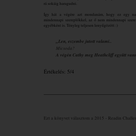
rá sokáig haragudni.
Így hát a végére azt mondanám, hogy ez egy na
mindennapi szereplőkkel, az ő nem mindennapi szere
egyébként is. Tényleg teljesen lenyűgözött :)
,,Len, eszembe jutott valami..
Micsoda?
A végén Cathy meg Heathcliff együtt vann
Értékelés: 5/4
_________________________________
Ezt a könyvet választom a 2015 - Readin Challe