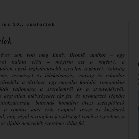
lius 30., csütörtök
elek
céves sem volt még Emily Brontë, amikor – egy
dővel halála előtt – megírta ezt a regényt, a
odalom egyik legkülönösebb szerelmi regényét. Valóság
más, természet és lélekelemzés, vadság és odaadás
szövedéke a történet, egy magába forduló, romantikus
öltői vallomása a szerelemről és a szenvedélyről.
e kegyetlen mélységeket tár fel, és nyomasztó légkört
 titokzatosság, babonák homálya övezi szereplőinek
t, a romlás sötét erői csapnak össze és küzdenek
l, míg végül a tragikus feszültséget ismét a szerelem, a
, az újabb nemzedék szerelme oldja fel.