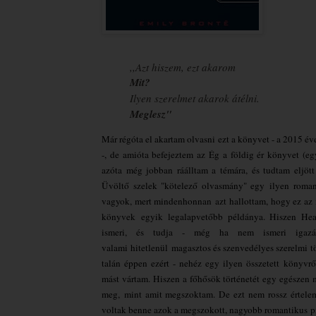
,,Azt hiszem, ezt akarom
Mit?
Ilyen szerelmet akarok átélni.
Meglesz"
Már régóta el akartam olvasni ezt a könyvet - a 2015 év
-, de amióta befejeztem az Ég a földig ér könyvet (eg
azóta még jobban ráálltam a témára, és tudtam eljött
Üvöltő szelek "kötelező olvasmány" egy ilyen roman
vagyok, mert mindenhonnan azt hallottam, hogy ez az i
könyvek egyik legalapvetőbb példánya. Hiszen Hea
ismeri, és tudja - még ha nem ismeri igaz
valami hitetlenül magasztos és szenvedélyes szerelmi tö
talán éppen ezért - nehéz egy ilyen összetett könyvr
mást vártam. Hiszen a főhősök történetét egy egészen
meg, mint amit megszoktam. De ezt nem rossz értele
voltak benne azok a megszokott, nagyobb romantikus pi