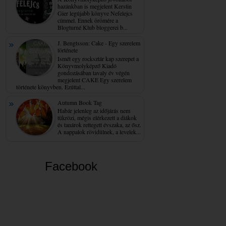
hazánkban is megjelent Kerstin
Gier legújabb könyve Nefelejcs
címmel. Ennek örömére a
Blogturné Klub bloggerei b...
J. Bengtsson: Cake - Egy ​szerelem
története
Ismét egy rocksztár kap szerepet a
Könyvmolyképző Kiadó
gondozásában tavaly év végén
megjelent CAKE Egy szerelem
története könyvben. Ezúttal...
Autumn Book Tag
Habár jelenleg az időjárás nem
tükrözi, mégis elérkezett a diákok
és tanárok rettegett évszaka, az ősz.
A nappalok rövidülnek, a levelek...
Facebook