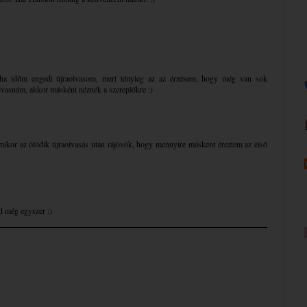
ha időm engedi újraolvasom, mert tényleg az az érzésem, hogy még van sok
olvasnám, akkor másként néznék a szereplőkre :)
 amikor az ötödik újraolvasás után rájövök, hogy mennyire másként éreztem az első
d még egyszer :)