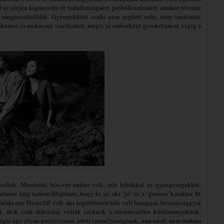
az elején kigúnyolta őt tudatlanságáért, próbálkozásaiért, amikor olvasni
 megpecsételődik. Gyermekként senki nem segített neki, nem taníttatta,
t komor és makacsul viselkedett, mégis jó emberként gondoltam rá végig a
oltak. Mindenki hús-vér ember volt, tele hibákkal és gyengeségekkel.
lanul meg tudom állapítani, hogy ki az, aki "jó" és a "gonosz"karakter. Itt
lda erre Heatcliff volt, aki legtöbbször tele volt haraggal, bosszúvággyal
l, akik csak áldozatai voltak ezeknek a szerencsétlen körülményeknek.
mégis egy olyan pozitívumot adott személyiségének, ami miatt nem tudtam