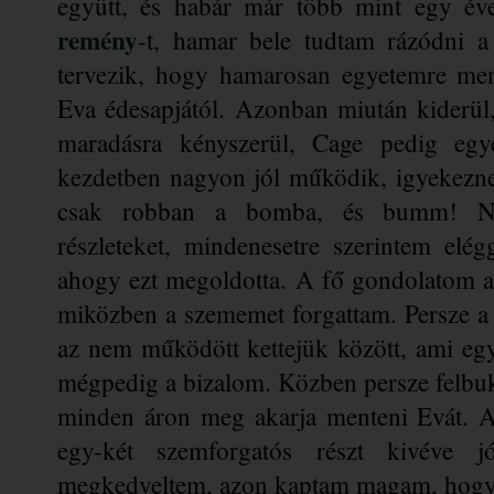
együtt, és habár már több mint egy év
remény
-t, hamar bele tudtam rázódni a 
tervezik, hogy hamarosan egyetemre menn
Eva édesapjától. Azonban miután kiderül,
maradásra kényszerül, Cage pedig egye
kezdetben nagyon jól működik, igyekeznek
csak robban a bomba, és bumm! Nem 
részleteket, mindenesetre szerintem elég
ahogy ezt megoldotta. A fő gondolatom az
miközben a szememet forgattam. Persze a 
az nem működött kettejük között, ami egy
mégpedig a bizalom. Közben persze felbukka
minden áron meg akarja menteni Evát. An
egy-két szemforgatós részt kivéve jól 
megkedveltem, azon kaptam magam, hogy sz