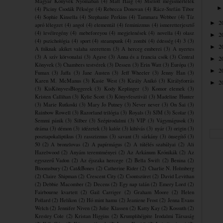
Magyar Könyvek Nyomában
(4)
Matt Haig
(4)
Mielőtt megismertelek
(4)
Piciny Csodák Péksége
(4)
Rebecca Donovan
(4)
Rácz-Stefán Tibor
(4)
Sophie Kinsella
(4)
Stephanie Perkins
(4)
Tammara Webber
(4)
Tíz
2
►
apró lélegzet
(4)
angol
(4)
elementál
(4)
feminizmus
(4)
ismeretterjesztő
(4)
levélregény
(4)
mebeforeyou
(4)
megjelenések
(4)
novella
(4)
olasz
2
►
(4)
pszichológia
(4)
sport
(4)
steampunk
(4)
zombi
(4)
édesség
(4)
3
(3)
2
►
A fiúknak akiket valaha szerettem
(3)
A herceg emberei
(3)
A nyertes
(3)
A szív körvonalai
(3)
Agave
(3)
Anna és a francia csók
(3)
Central
2
►
Könyvek
(3)
Chambers testvérek
(3)
Dessen
(3)
Erin Watt
(3)
Európa
(3)
2
►
Fumax
(3)
Jaffa
(3)
Jane Austen
(3)
Jeff Wheeler
(3)
Jenny Han
(3)
Karen M. McManus
(3)
Kasie West
(3)
Király Anikó
(3)
Királyforrás
2
►
(3)
KisKönyvesBloggerek
(3)
Kody Keplinger
(3)
Komor elemek
(3)
Kristen Callihan
(3)
Kylie Scott
(3)
Könyvfesztivál
(3)
Madeline Hunter
(3)
Marie Rutkoski
(3)
Mary Jo Putney
(3)
Never never
(3)
On Sai
(3)
Rainbow Rowell
(3)
Razorland trilógia
(3)
Royals
(3)
SJM
(3)
Scolar
(3)
Semmi pánik
(3)
Silber
(3)
Szépirodalmi
(3)
VIP
(3)
Vágymágusok
(3)
dráma
(3)
démon
(3)
idézetek
(3)
kalóz
(3)
kihívás
(3)
nyár
(3)
origin
(3)
posztapokaliptikus
(3)
rasszizmus
(3)
savant
(3)
sárkány
(3)
önsegítő
(3)
50
(2)
A bronzlovas
(2)
A papírmágus
(2)
A túlélés szabályai
(2)
Ali
Hazelwood
(2)
Anyám teremtményei
(2)
Az Arkánum Krónikák
(2)
Az
egyszerű Vadon
(2)
Az éjszaka hercege
(2)
Bella Swift
(2)
Benina
(2)
Bloomsbury
(2)
Cat&Bones
(2)
Catherine Rider
(2)
Charlie N. Holmberg
(2)
Claire Shipman
(2)
Crescent City
(2)
Csontszüret
(2)
David Levithan
(2)
Debbie Macomber
(2)
Decens
(2)
Egy nap talán
(2)
Emery Lord
(2)
Fairbourne kvartett
(2)
Gail Carriger
(2)
Graham Moore
(2)
Helen
Pollard
(2)
Helikon
(2)
Hó mint hamu
(2)
Jeaniene Frost
(2)
Jenna Evans
Welch
(2)
Jennifer Niven
(2)
Julie Klassen
(2)
Katty Kay
(2)
Kossuth
(2)
Kresley Cole
(2)
Kristan Higgins
(2)
Krumplihéjpite ​Irodalmi Társaság