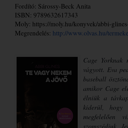
Fordító: Sárossy-Beck Anita
ISBN: 9789632617343
Moly: 
https://moly.hu/konyvek/abbi-gline
Megrendelés: 
http://www.olvas.hu/terme
Cage Yorknak 
vágyott. Eva pe
baseball ösztön
amikor Cage elé
élniük a távkap
kiderül, hogy
megfelelően v
szomszédjuk, Je