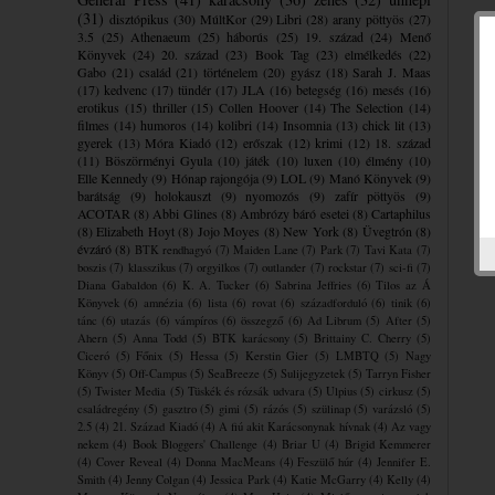
(31)
disztópikus
(30)
MúltKor
(29)
Libri
(28)
arany pöttyös
(27)
3.5
(25)
Athenaeum
(25)
háborús
(25)
19. század
(24)
Menő
Könyvek
(24)
20. század
(23)
Book Tag
(23)
elmélkedés
(22)
Gabo
(21)
család
(21)
történelem
(20)
gyász
(18)
Sarah J. Maas
(17)
kedvenc
(17)
tündér
(17)
JLA
(16)
betegség
(16)
mesés
(16)
erotikus
(15)
thriller
(15)
Collen Hoover
(14)
The Selection
(14)
filmes
(14)
humoros
(14)
kolibri
(14)
Insomnia
(13)
chick lit
(13)
gyerek
(13)
Móra Kiadó
(12)
erőszak
(12)
krimi
(12)
18. század
(11)
Böszörményi Gyula
(10)
játék
(10)
luxen
(10)
élmény
(10)
Elle Kennedy
(9)
Hónap rajongója
(9)
LOL
(9)
Manó Könyvek
(9)
barátság
(9)
holokauszt
(9)
nyomozós
(9)
zafír pöttyös
(9)
ACOTAR
(8)
Abbi Glines
(8)
Ambrózy báró esetei
(8)
Cartaphilus
(8)
Elizabeth Hoyt
(8)
Jojo Moyes
(8)
New York
(8)
Üvegtrón
(8)
évzáró
(8)
BTK rendhagyó
(7)
Maiden Lane
(7)
Park
(7)
Tavi Kata
(7)
boszis
(7)
klasszikus
(7)
orgyilkos
(7)
outlander
(7)
rockstar
(7)
sci-fi
(7)
Diana Gabaldon
(6)
K. A. Tucker
(6)
Sabrina Jeffries
(6)
Tilos az Á
Könyvek
(6)
amnézia
(6)
lista
(6)
rovat
(6)
századforduló
(6)
tinik
(6)
tánc
(6)
utazás
(6)
vámpíros
(6)
összegző
(6)
Ad Librum
(5)
After
(5)
Ahern
(5)
Anna Todd
(5)
BTK karácsony
(5)
Brittainy C. Cherry
(5)
Ciceró
(5)
Főnix
(5)
Hessa
(5)
Kerstin Gier
(5)
LMBTQ
(5)
Nagy
Könyv
(5)
Off-Campus
(5)
SeaBreeze
(5)
Sulijegyzetek
(5)
Tarryn Fisher
(5)
Twister Media
(5)
Tüskék és rózsák udvara
(5)
Ulpius
(5)
cirkusz
(5)
családregény
(5)
gasztro
(5)
gimi
(5)
rázós
(5)
szülinap
(5)
varázsló
(5)
2.5
(4)
21. Század Kiadó
(4)
A fiú akit Karácsonynak hívnak
(4)
Az vagy
nekem
(4)
Book Bloggers' Challenge
(4)
Briar U
(4)
Brigid Kemmerer
(4)
Cover Reveal
(4)
Donna MacMeans
(4)
Feszülő húr
(4)
Jennifer E.
Smith
(4)
Jenny Colgan
(4)
Jessica Park
(4)
Katie McGarry
(4)
Kelly
(4)