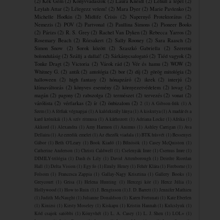
(2)
Kék Gém
(2)
Könyvvadászok
(2)
Laura Kneidl
(2)
Lehull a lepel
(2)
Leylah Attar
(2)
Lélegezz velem!
(2)
Mara Dyer
(2)
Marie Pavlenko
(2)
Michelle Hodkin
(2)
Midlife Crisis
(2)
Napernyő Protektorátus
(2)
Nemezis
(2)
POV
(2)
Partvonal
(2)
Paullina Simons
(2)
Pioneer Books
(2)
Párizs
(2)
R. S. Grey
(2)
Rachel Van Dyken
(2)
Rebecca Yarros
(2)
Rosemary Beach
(2)
Rózsakert
(2)
Sally Rooney
(2)
Sara Raasch
(2)
Simon Snow
(2)
Sorok között
(2)
Szaszkó Gabriella
(2)
Szeretni
bolondulásig
(2)
Szállj a dallal!
(2)
Sárkánycsalogató
(2)
Tiéd vagyok
(2)
Tonke Dragt
(2)
Victoria
(2)
Várok rád
(2)
Vér és hamu
(2)
WOW
(2)
Whitney G.
(2)
antik
(2)
antológia
(2)
bor
(2)
díj
(2)
görög mitológia
(2)
halloween
(2)
high fantasy
(2)
hónapzáró
(2)
ikrek
(2)
interjú
(2)
klímaváltozás
(2)
könyves esemény
(2)
környezetvédelem
(2)
lovag
(2)
magán
(2)
pagony
(2)
rabszolga
(2)
természet
(2)
tervezés
(2)
vonat
(2)
várólista
(2)
vérfarkas
(2)
ír
(2)
önbizalom
(2)
2
(1)
A Gibson-fiúk
(1)
A
Szem
(1)
A férfiak végnapjai
(1)
A kalózkirály lánya
(1)
A kiskutya
(1)
A madár és a
kard krónikái
(1)
A szív ritmusa
(1)
A ​kárhozott
(1)
Adriana Locke
(1)
Afrika
(1)
Akkord
(1)
Alexandra
(1)
Amy Harmon
(1)
Animus
(1)
Ashley Carrigan
(1)
Ava
Dellaira
(1)
Az ezredik emelet
(1)
Az éhezők viadala
(1)
BTK húsvét
(1)
Bessenyei
Gábor
(1)
Beth O'Leary
(1)
Book Kiadó
(1)
Bűnösök
(1)
Casey McQuiston
(1)
Catherine Anderson
(1)
Christi Caldwell
(1)
Cselenyák Imre
(1)
Csernus Imre
(1)
DIMILY-trilógia
(1)
Dash és Lily
(1)
David Attenborough
(1)
Deirdre Riordan
Hall
(1)
Delta Vision
(1)
Egy fo
(1)
Emily Henry
(1)
Fehér Klára
(1)
Fireborne
(1)
Folsom
(1)
Francesca Zappia
(1)
Gallay-Nagy Krisztina
(1)
Gallery Books
(1)
Greycourt
(1)
Grisa
(1)
Helena Hunting
(1)
Hercegi kör
(1)
Hercz Júlia
(1)
Hollywood
(1)
How to Ruin
(1)
J. Bengtsson
(1)
J. D. Barrett
(1)
Jennifer Mathieu
(1)
Judith McNaught
(1)
Julianne Donaldson
(1)
Karen Fortunati
(1)
Kate Eberlen
(1)
Kinizsi
(1)
Kirsty Moseley
(1)
Kiskapu
(1)
Kristin Hannah
(1)
Kulcslyuk
(1)
Kód csajok satöbbi
(1)
Könyvhét
(1)
L. A. Casey
(1)
L. J. Shen
(1)
LOL+
(1)