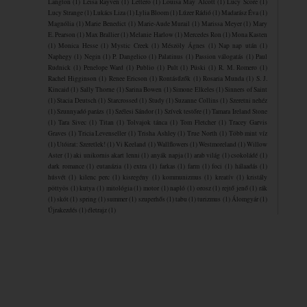
Langton
(1)
Leisa Rayven
(1)
Lettero
(1)
Louisa May Alcott
(1)
Lucy Score
(1)
Lucy Strange
(1)
Lukács Liza
(1)
Lylia Bloom
(1)
Lúzer Rádió
(1)
Madarász Éva
(1)
Magnólia
(1)
Marie Benedict
(1)
Marie-Aude Murail
(1)
Marissa Meyer
(1)
Mary
E. Pearson
(1)
Max Brallier
(1)
Melanie Harlow
(1)
Mercedes Ron
(1)
Mona Kasten
(1)
Monica Hesse
(1)
Mystic Creek
(1)
Mészöly Ágnes
(1)
Nap nap után
(1)
Naphegy
(1)
Negin
(1)
P. Dangelico
(1)
Palatinus
(1)
Passion válogatás
(1)
Paul
Rudnick
(1)
Penelope Ward
(1)
Publio
(1)
Pult
(1)
Püski
(1)
R. M. Romero
(1)
Rachel Higginson
(1)
Renee Ericson
(1)
Rontásűzők
(1)
Rosaria Munda
(1)
S. J.
Kincaid
(1)
Sally Thorne
(1)
Sarina Bowen
(1)
Simone Elkeles
(1)
Sinners of Saint
(1)
Stacia Deutsch
(1)
Starcrossed
(1)
Study
(1)
Suzanne Collins
(1)
Szeretni nehéz
(1)
Szunnyadó parázs
(1)
Szélesi Sándor
(1)
Szívek testőre
(1)
Tamara Ireland Stone
(1)
Tara Sivec
(1)
Titan
(1)
Tolvajok ​tánca
(1)
Tom Fletcher
(1)
Tracey Garvis
Graves
(1)
Tricia Levenseller
(1)
Trisha Ashley
(1)
True North
(1)
Több mint víz
(1)
Utóirat: Szeretlek!
(1)
Vi Keeland
(1)
Wallflowers
(1)
Westmoreland
(1)
Willow
Aster
(1)
aki unikornis akart lenni
(1)
anyák napja
(1)
arab világ
(1)
csokoládé
(1)
dark romance
(1)
eutanázia
(1)
extra
(1)
farkas
(1)
farm
(1)
foci
(1)
hálaadás
(1)
húsvét
(1)
kilenc perc
(1)
kisregény
(1)
kommunizmus
(1)
kreatív
(1)
kristály
pöttyös
(1)
kutya
(1)
mitológia
(1)
motor
(1)
napló
(1)
orosz
(1)
rejtő jenő
(1)
rák
(1)
skót
(1)
spring
(1)
summer
(1)
szuperhős
(1)
tabu
(1)
turizmus
(1)
Álomgyár
(1)
Újrakezdés
(1)
életrajz
(1)