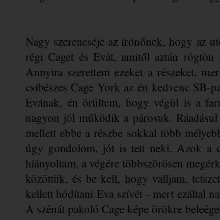
Nagy szerencséje az írónőnek, hogy az ut
régi Caget és Evát, amitől aztán rögtön 
Annyira szerettem ezeket a részeket, mert
csibészes Cage York az én kedvenc SB-pa
Evának, én örültem, hogy végül is a far
nagyon jól működik a párosuk. Ráadásul a
mellett ebbe a részbe sokkal több mélyebb
úgy gondolom, jót is tett neki. Azok a 
hiányoltam, a végére többszörösen megérkez
közöttük, és be kell, hogy valljam, tetsze
kellett hódítani Eva szívét - mert ezáltal n
A szénát pakoló Cage képe örökre beleége