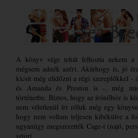
A könyv vége tehát felhozta nekem a tö
mégsem adnék azért. Akárhogy is, jó érzé
kicsit még elidőzni a régi szereplőkkel - ó
és Amanda és Preston is -, még miel
történetbe. Biztos, hogy az 
írónőhöz
 is kö
nem véletlenül írt róluk még egy könyve
hogy nem voltam teljesen kibékülve a fol
ugyanúgy megszerették Cage-t (najó, persze
sztori. 