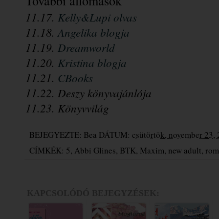
További állomások
11.17. 
Kelly&Lupi olvas
11.18. 
Angelika blogja
11.19. 
Dreamworld
11.20.
Kristina blogja
11.21. 
CBooks
11.22. Deszy könyvajánlója
11.23. Könyvvilág
BEJEGYEZTE:
Bea
DÁTUM:
csütörtök, november 23,
CÍMKÉK:
5
,
Abbi Glines
,
BTK
,
Maxim
,
new adult
,
rom
KAPCSOLÓDÓ BEJEGYZÉSEK: