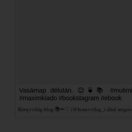
Vasárnap délután. 😊🍵📚 #mutimit
#maximkiado #bookstagram #ebook
Könyvvilág blog 📚✏♡ (@konyvvilag_) által megosz