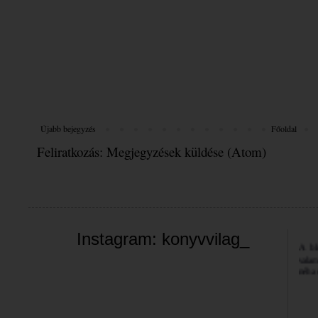
Újabb bejegyzés
Főoldal
Feliratkozás:
Megjegyzések küldése (Atom)
Üdvöz
Instagram: konyvvilag_
A bl
valam
néha 
szemé
Jó bö
Bea