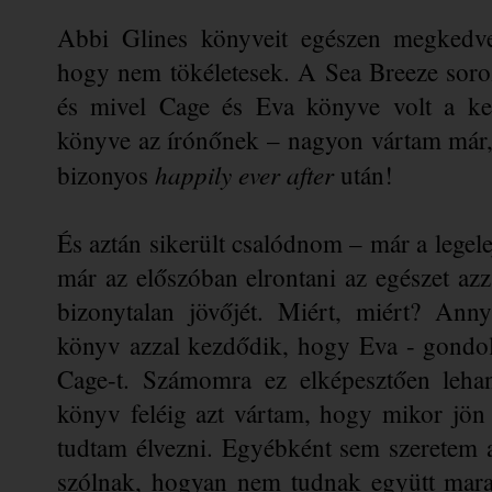
Abbi Glines könyveit egészen megkedve
hogy nem tökéletesek. A Sea Breeze soroz
és mivel Cage és Eva könyve volt a ke
könyve az írónőnek – nagyon vártam már,
happily ever after 
bizonyos 
után!
És aztán sikerült csalódnom – már a legele
már az előszóban elrontani az egészet azza
bizonytalan jövőjét. Miért, miért? Anny
könyv azzal kezdődik, hogy Eva - 
gondol
Cage-t. Számomra ez elképesztően lehan
könyv feléig azt vártam, hogy mikor jön 
tudtam élvezni. Egyébként sem szeretem az
szólnak, hogyan nem tudnak együtt marad