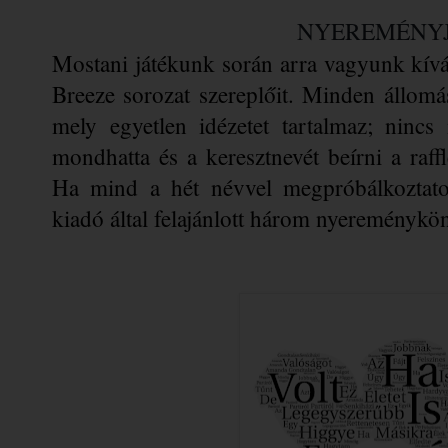
NYEREMÉNY
Mostani játékunk során arra vagyunk kívá
Breeze sorozat szereplőit. Minden állomás
mely egyetlen idézetet tartalmaz; nincs 
mondhatta és a keresztnevét beírni a raff
Ha mind a hét névvel megpróbálkoztatok
kiadó által felajánlott három nyereménykö