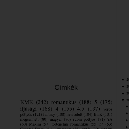
2
►
Címkék
2
►
2
►
2
KMK
(242)
romantikus
(188)
5
(175)
▼
ifjúsági
(168)
4
(155)
4.5
(137)
vörös
pöttyös
(121)
fantasy
(108)
new adult
(104)
BTK
(101)
megérintett
(80)
magyar
(76)
rubin pöttyös
(71)
YA
(60)
Maxim
(57)
történelmi romantikus
(55)
5*
(53)
General Press
(41)
karácsony
(36)
zenés
(32)
ünnepi