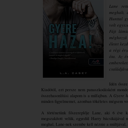
Lane rett
meghalt, 
Hunttal g
volt egysz
Fájt látn
méghozzá 
életet kez
a régi érz
óta. Az é
embereke
családjáva
Idén őssze
Kiadótól, ezt persze nem panaszkodásként mondom
Gyere h
összehasonlítási alapom is a műfajban. A 
minden figyelmemet, azonban tökéletes mégsem vol
A történetünk főszereplője Lane, aki 6 éve kö
megszakított velük, egyedül Harry bácsikájával 
meghal, Lane-nek szembe kell néznie a múltjával, az