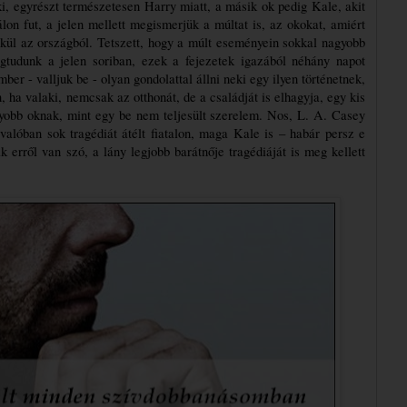
i, egyrészt természetesen Harry miatt, a másik ok pedig Kale, akit 
álon fut, a jelen mellett megismerjük a múltat is, az okokat, amiért 
ül az országból. Tetszett, hogy a múlt eseményein sokkal nagyobb 
gtudunk a jelen soriban, ezek a fejezetek igazából néhány napot 
er - valljuk be - olyan gondolattal állni neki egy ilyen történetnek, 
 ha valaki, nemcsak az otthonát, de a családját is elhagyja, egy kis 
obb oknak, mint egy be nem teljesült szerelem. Nos, L. A. Casey 
valóban sok tragédiát átélt fiatalon, maga Kale is – habár persz e 
 erről van szó, a lány legjobb barátnője tragédiáját is meg kellett 