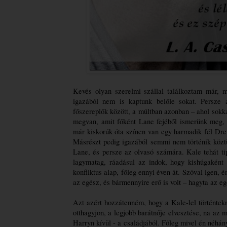
Kevés olyan szerelmi szállal találkoztam már, m
igazából nem is kaptunk belőle sokat. Persze 
főszereplők között, a múltban azonban – ahol sokk
megvan, amit főként Lane fejéből ismerünk meg, u
már kiskorúk óta színen van egy harmadik fél Dre
Másrészt pedig igazából semmi nem történik köztük
Lane, és persze az olvasó számára. Kale tehát tip
lagymatag, ráadásul az indok, hogy kishúgaként
konfliktus alap, főleg ennyi éven át. Szóval igen, 
az egész, és bármennyire erő is volt – hagyta az eg
Azt azért hozzátenném, hogy a Kale-lel történtekn
otthagyjon, a legjobb barátnője elvesztése, na az 
Harryn kívül - a családjából. Főleg mivel én néhán