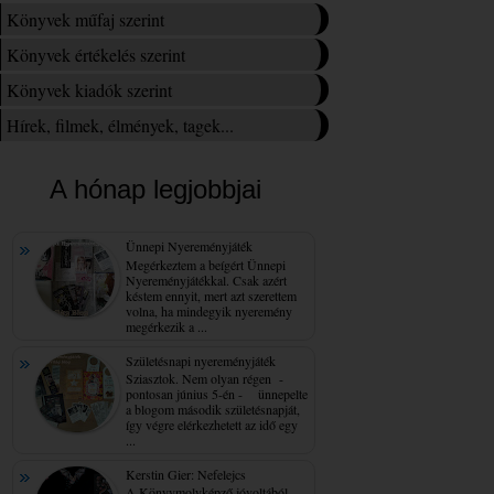
Könyvek műfaj szerint
Könyvek értékelés szerint
Könyvek kiadók szerint
Hírek, filmek, élmények, tagek...
A hónap legjobbjai
Ünnepi Nyereményjáték
Megérkeztem a beígért Ünnepi
Nyereményjátékkal. Csak azért
késtem ennyit, mert azt szerettem
volna, ha mindegyik nyeremény
megérkezik a ...
Születésnapi nyereményjáték
Sziasztok. Nem olyan régen -
pontosan június 5-én - ünnepelte
a blogom második születésnapját,
így végre elérkezhetett az idő egy
...
Kerstin Gier: Nefelejcs
A Könyvmolyképző jóvoltából