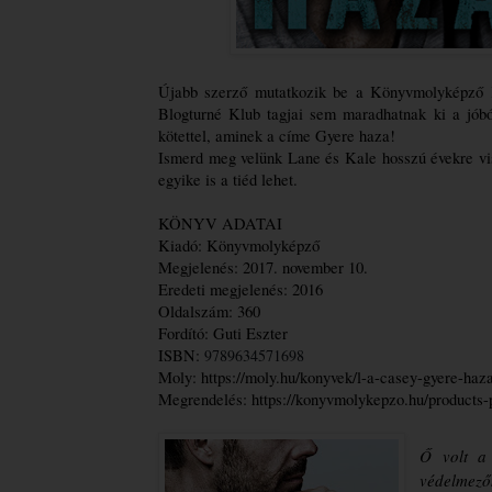
Újabb szerző mutatkozik be a Könyvmolyképző K
Blogturné Klub tagjai sem maradhatnak ki a jóból
kötettel, aminek a címe Gyere haza!
Ismerd meg velünk Lane és Kale hosszú évekre vis
egyike is a tiéd lehet.
KÖNYV ADATAI
Kiadó: Könyvmolyképző
Megjelenés: 2017. november 10.
Eredeti megjelenés: 2016
Oldalszám: 360
Fordító: Guti Eszter
ISBN: 
9789634571698
Moly: 
https://moly.hu/konyvek/l-a-casey-gyere-haz
Megrendelés: 
https://konyvmolykepzo.hu/products
Ő volt a
védelmezőm