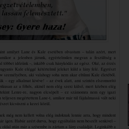
int amilyet Lane és Kale esetében olvastam – talán azért, mert 
amikor a jelenben járunk, egyértelműen megvan a feszültség a 
al többet időzünk –, inkább csak hánykódás az egész. Oké, az érzés 
gyanis Kale eléggé kétértelmű jeleket küld a lány felé. Egyrészt 
w személyében, aki valahogy soha nem akar eltűnni Kale életéből. 
 – egy alkalmat kivéve! – az évek alatt, ami szintén elszomorító 
ikusan az a főhős, akinél nem elég szexi külső, mert közben elég 
 tekint Lenre-re, nagyon elcsépelt – ez számomra nem egy igazi 
én teljesen megértettem Lane-t, amikor már túl fájdalmassá vált neki 
észet kicsúszni a kezei közül.
ek még nem kellett volna elég indoknak lennie arra, hogy mindent 
már igen. Habár azért durva, hogy egyáltalán nem beszélt senkivel – 
y oldal után már a szívembe is zártam a lány családját. Leginkább a 