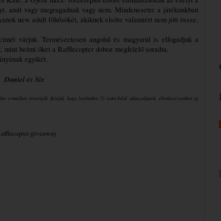
lyt, amit vagy megragadnak vagy nem. Mindenesetre a játékunkban 
anok new adult főhősökét, akiknek elsőre valamiért nem jött össze, 
ímét várjuk. Természetesen angolul és magyarul is elfogadjuk a 
mint beírni őket a Rafflecopter doboz megfelelő soraiba. 
ányának egyikét.
Daniel és Six
t e-mailben értesítjük. Kérjük, hogy levelünkre 72 órán belül válaszoljatok, ellenkező esetben új 
Rafflecopter giveaway