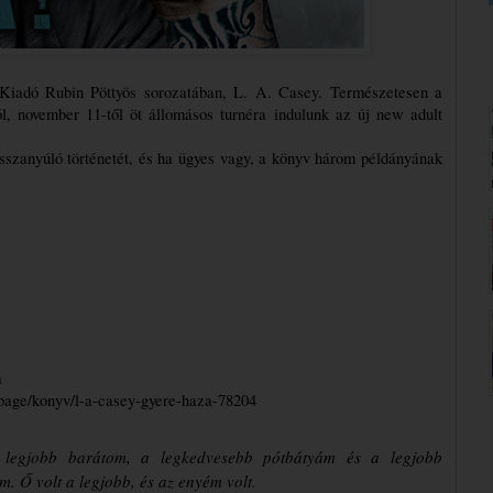
iadó Rubin Pöttyös sorozatában, L. A. Casey. Természetesen a 
, november 11-től öt állomásos turnéra indulunk az új new adult 
szanyúló történetét, és ha ügyes vagy, a könyv három példányának 
a
-page/konyv/l-a-casey-gyere-haza-7820
4
 legjobb barátom, a legkedvesebb pótbátyám és a legjobb
. Ő volt a legjobb, és az enyém volt.