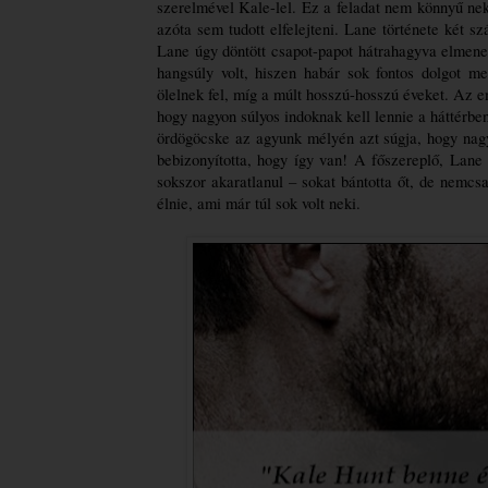
szerelmével Kale-lel. Ez a feladat nem könnyű nek
azóta sem tudott elfelejteni. Lane története két sz
Lane úgy döntött csapot-papot hátrahagyva elmenek
hangsúly volt, hiszen habár sok fontos dolgot me
ölelnek fel, míg a múlt hosszú-hosszú éveket. Az emb
hogy nagyon súlyos indoknak kell lennie a háttérben,
ördögöcske az agyunk mélyén azt súgja, hogy nagy
bebizonyította, hogy így van! A főszereplő, Lane 
sokszor akaratlanul – sokat bántotta őt, de nemcsak
élnie, ami már túl sok volt neki.