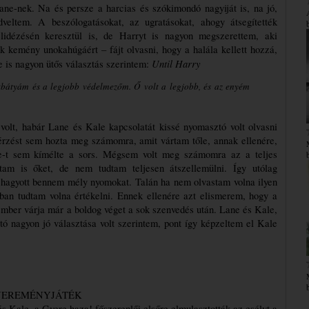
Lane-nek. Na és persze a harcias és szókimondó nagyiját is, na jó, 
eltem. A beszólogatásokat, az ugratásokat, ahogy átsegítették 
dézésén keresztül is, de Harryt is nagyon megszerettem, aki 
k kemény unokahúgáért – fájt olvasni, hogy a halála kellett hozzá, 
Until Harry
 is nagyon ütős választás szerintem: 
tbátyám és a legjobb védelmezőm. Ő volt a legjobb, és az
enyém
lt, habár Lane és Kale kapcsolatát kissé nyomasztó volt olvasni 
 érzést sem hozta meg számomra, amit vártam tőle, annak ellenére, 
e-t sem kímélte a sors. Mégsem volt meg számomra az a teljes 
ltam is őket, de nem tudtam teljesen átszellemülni. Így utólag 
 hagyott bennem mély nyomokat. Talán ha nem olvastam volna ilyen 
an tudtam volna értékelni. Ennek ellenére azt elismerem, hogy a 
 ember várja már a boldog véget a sok szenvedés után. Lane és Kale, 
tó nagyon jó választása volt szerintem, pont így képzeltem el Kale 
EREMÉNYJÁTÉK
s Kale, a Gyere haza! főszereplői elsőre elmulasztották az esélyt a 