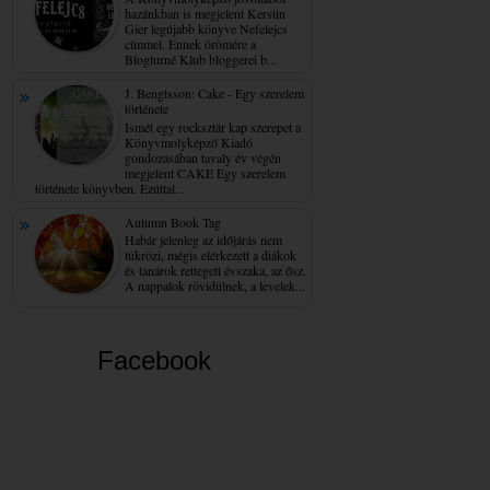
hazánkban is megjelent Kerstin
Gier legújabb könyve Nefelejcs
címmel. Ennek örömére a
Blogturné Klub bloggerei b...
J. Bengtsson: Cake - Egy ​szerelem
története
Ismét egy rocksztár kap szerepet a
Könyvmolyképző Kiadó
gondozásában tavaly év végén
megjelent CAKE Egy szerelem
története könyvben. Ezúttal...
Autumn Book Tag
Habár jelenleg az időjárás nem
tükrözi, mégis elérkezett a diákok
és tanárok rettegett évszaka, az ősz.
A nappalok rövidülnek, a levelek...
Facebook