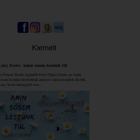
Kiemelt
Lucy Score: Amin sosem leszünk túl
A Pioneer Books legújabb Piros Pipacs kötete, az Amin
sosem leszünk túl borítóját aranyos százszorszépek díszítik.
Lucy Score lehengerlő rom...