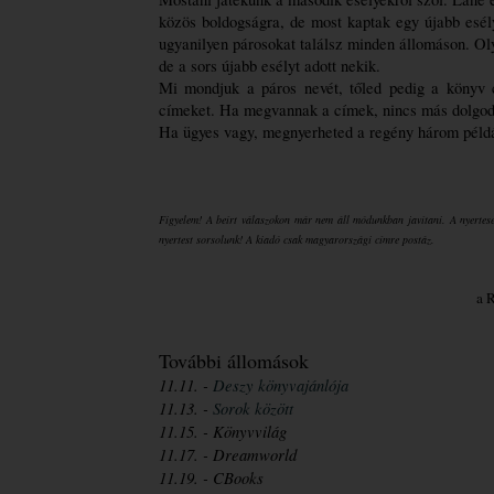
közös boldogságra, de most kaptak egy újabb esé
ugyanilyen párosokat találsz minden állomáson. Oly
de a sors újabb esélyt adott nekik.
Mi mondjuk a páros nevét, tőled pedig a könyv c
címeket. Ha megvannak a címek, nincs más dolgod, 
Ha ügyes vagy, megnyerheted a regény három péld
Figyelem! A beírt válaszokon már nem áll módunkban javítani. A nyerteseke
nyertest sorsolunk! A kiadó csak magyarországi címre postáz.
a 
További állomások
11.11. - 
Deszy könyvajánlója
11.13. - 
Sorok között
11.15. - Könyvvilág
11.17. - Dreamworld
11.19. - CBooks