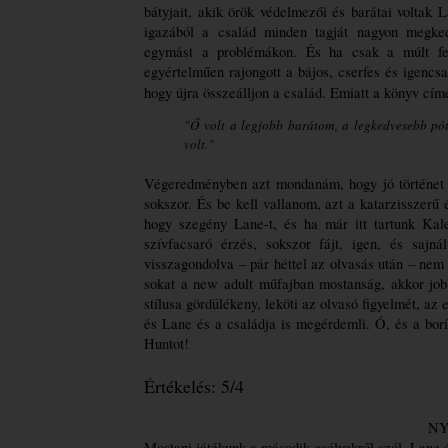
bátyjait, akik örök védelmezői és barátai voltak 
igazából a család minden tagját nagyon megkedv
egymást a problémákon. És ha csak a múlt feli
egyértelműen rajongott a bájos, cserfes és igencsa
hogy újra összeálljon a család. Emiatt a könyv címe
"Ő volt a legjobb barátom, a legkedvesebb pó
volt."
Végeredményben azt mondanám, hogy jó történet vo
sokszor. És be kell vallanom, azt a katarzisszerű
hogy szegény Lane-t, és ha már itt tartunk Kal
szívfacsaró érzés, sokszor fájt, igen, és sajná
visszagondolva – pár héttel az olvasás után – nem
sokat a new adult műfajban mostanság, akkor jobb
stílusa gördülékeny, leköti az olvasó figyelmét, az
és Lane és a családja is megérdemli. Ó, és a borí
Huntot!
Értékelés: 5/4
NY
Mostani játékunk a második esélyekről szól. Lane é