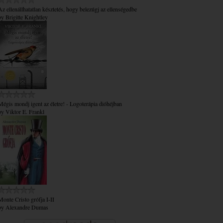
Az ​ellenállhatatlan késztetés, hogy belezúgj az ellenségedbe
by
Brigitte Knightley
Mégis mondj igent az életre! - Logoterápia dióhéjban
by
Viktor E. Frankl
Monte Cristo grófja I-II
by
Alexandre Dumas