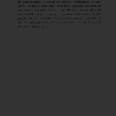
(1)
Utóirat: Szeretlek!
(1)
Vi Keeland
(1)
Wallflowers
(1)
Westmoreland
(1)
Willow
Aster
(1)
aki unikornis akart lenni
(1)
anyák napja
(1)
arab világ
(1)
csokoládé
(1)
dark romance
(1)
eutanázia
(1)
extra
(1)
farkas
(1)
farm
(1)
foci
(1)
hálaadás
(1)
húsvét
(1)
kilenc perc
(1)
kisregény
(1)
kommunizmus
(1)
kreatív
(1)
kristály
pöttyös
(1)
kutya
(1)
mitológia
(1)
motor
(1)
napló
(1)
orosz
(1)
rejtő jenő
(1)
rák
(1)
skót
(1)
spring
(1)
summer
(1)
szuperhős
(1)
tabu
(1)
turizmus
(1)
Álomgyár
(1)
Újrakezdés
(1)
életrajz
(1)