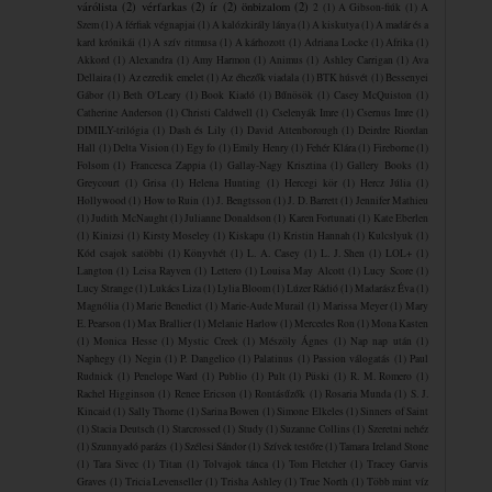
várólista
(2)
vérfarkas
(2)
ír
(2)
önbizalom
(2)
2
(1)
A Gibson-fiúk
(1)
A
Szem
(1)
A férfiak végnapjai
(1)
A kalózkirály lánya
(1)
A kiskutya
(1)
A madár és a
kard krónikái
(1)
A szív ritmusa
(1)
A ​kárhozott
(1)
Adriana Locke
(1)
Afrika
(1)
Akkord
(1)
Alexandra
(1)
Amy Harmon
(1)
Animus
(1)
Ashley Carrigan
(1)
Ava
Dellaira
(1)
Az ezredik emelet
(1)
Az éhezők viadala
(1)
BTK húsvét
(1)
Bessenyei
Gábor
(1)
Beth O'Leary
(1)
Book Kiadó
(1)
Bűnösök
(1)
Casey McQuiston
(1)
Catherine Anderson
(1)
Christi Caldwell
(1)
Cselenyák Imre
(1)
Csernus Imre
(1)
DIMILY-trilógia
(1)
Dash és Lily
(1)
David Attenborough
(1)
Deirdre Riordan
Hall
(1)
Delta Vision
(1)
Egy fo
(1)
Emily Henry
(1)
Fehér Klára
(1)
Fireborne
(1)
Folsom
(1)
Francesca Zappia
(1)
Gallay-Nagy Krisztina
(1)
Gallery Books
(1)
Greycourt
(1)
Grisa
(1)
Helena Hunting
(1)
Hercegi kör
(1)
Hercz Júlia
(1)
Hollywood
(1)
How to Ruin
(1)
J. Bengtsson
(1)
J. D. Barrett
(1)
Jennifer Mathieu
(1)
Judith McNaught
(1)
Julianne Donaldson
(1)
Karen Fortunati
(1)
Kate Eberlen
(1)
Kinizsi
(1)
Kirsty Moseley
(1)
Kiskapu
(1)
Kristin Hannah
(1)
Kulcslyuk
(1)
Kód csajok satöbbi
(1)
Könyvhét
(1)
L. A. Casey
(1)
L. J. Shen
(1)
LOL+
(1)
Langton
(1)
Leisa Rayven
(1)
Lettero
(1)
Louisa May Alcott
(1)
Lucy Score
(1)
Lucy Strange
(1)
Lukács Liza
(1)
Lylia Bloom
(1)
Lúzer Rádió
(1)
Madarász Éva
(1)
Magnólia
(1)
Marie Benedict
(1)
Marie-Aude Murail
(1)
Marissa Meyer
(1)
Mary
E. Pearson
(1)
Max Brallier
(1)
Melanie Harlow
(1)
Mercedes Ron
(1)
Mona Kasten
(1)
Monica Hesse
(1)
Mystic Creek
(1)
Mészöly Ágnes
(1)
Nap nap után
(1)
Naphegy
(1)
Negin
(1)
P. Dangelico
(1)
Palatinus
(1)
Passion válogatás
(1)
Paul
Rudnick
(1)
Penelope Ward
(1)
Publio
(1)
Pult
(1)
Püski
(1)
R. M. Romero
(1)
Rachel Higginson
(1)
Renee Ericson
(1)
Rontásűzők
(1)
Rosaria Munda
(1)
S. J.
Kincaid
(1)
Sally Thorne
(1)
Sarina Bowen
(1)
Simone Elkeles
(1)
Sinners of Saint
(1)
Stacia Deutsch
(1)
Starcrossed
(1)
Study
(1)
Suzanne Collins
(1)
Szeretni nehéz
(1)
Szunnyadó parázs
(1)
Szélesi Sándor
(1)
Szívek testőre
(1)
Tamara Ireland Stone
(1)
Tara Sivec
(1)
Titan
(1)
Tolvajok ​tánca
(1)
Tom Fletcher
(1)
Tracey Garvis
Graves
(1)
Tricia Levenseller
(1)
Trisha Ashley
(1)
True North
(1)
Több mint víz