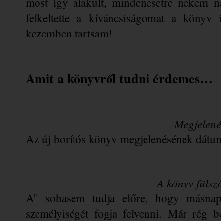
most így alakult, mindenesetre nekem na
felkeltette a kíváncsiságomat a könyv 
kezemben tartsam!
Amit a könyvről tudni érdemes…
Megjelené
Az új borítós könyv megjelenésének dátum
A könyv fülsz
A” sohasem tudja előre, hogy másnap
személyiségét fogja felvenni. Már rég bel