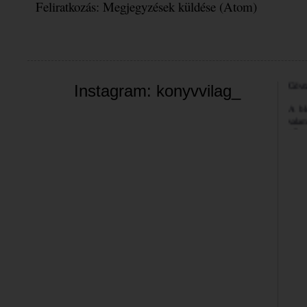
Feliratkozás:
Megjegyzések küldése (Atom)
Üdvöz
Instagram: konyvvilag_
A bl
valam
néha 
szemé
Jó bö
Bea