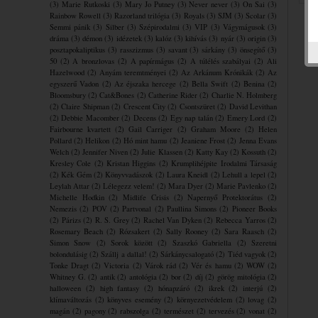
(3)
Marie Rutkoski
(3)
Mary Jo Putney
(3)
Never never
(3)
On Sai
(3)
Rainbow Rowell
(3)
Razorland trilógia
(3)
Royals
(3)
SJM
(3)
Scolar
(3)
Semmi pánik
(3)
Silber
(3)
Szépirodalmi
(3)
VIP
(3)
Vágymágusok
(3)
dráma
(3)
démon
(3)
idézetek
(3)
kalóz
(3)
kihívás
(3)
nyár
(3)
origin
(3)
posztapokaliptikus
(3)
rasszizmus
(3)
savant
(3)
sárkány
(3)
önsegítő
(3)
50
(2)
A bronzlovas
(2)
A papírmágus
(2)
A túlélés szabályai
(2)
Ali
Hazelwood
(2)
Anyám teremtményei
(2)
Az Arkánum Krónikák
(2)
Az
egyszerű Vadon
(2)
Az éjszaka hercege
(2)
Bella Swift
(2)
Benina
(2)
Bloomsbury
(2)
Cat&Bones
(2)
Catherine Rider
(2)
Charlie N. Holmberg
(2)
Claire Shipman
(2)
Crescent City
(2)
Csontszüret
(2)
David Levithan
(2)
Debbie Macomber
(2)
Decens
(2)
Egy nap talán
(2)
Emery Lord
(2)
Fairbourne kvartett
(2)
Gail Carriger
(2)
Graham Moore
(2)
Helen
Pollard
(2)
Helikon
(2)
Hó mint hamu
(2)
Jeaniene Frost
(2)
Jenna Evans
Welch
(2)
Jennifer Niven
(2)
Julie Klassen
(2)
Katty Kay
(2)
Kossuth
(2)
Kresley Cole
(2)
Kristan Higgins
(2)
Krumplihéjpite ​Irodalmi Társaság
(2)
Kék Gém
(2)
Könyvvadászok
(2)
Laura Kneidl
(2)
Lehull a lepel
(2)
Leylah Attar
(2)
Lélegezz velem!
(2)
Mara Dyer
(2)
Marie Pavlenko
(2)
Michelle Hodkin
(2)
Midlife Crisis
(2)
Napernyő Protektorátus
(2)
Nemezis
(2)
POV
(2)
Partvonal
(2)
Paullina Simons
(2)
Pioneer Books
(2)
Párizs
(2)
R. S. Grey
(2)
Rachel Van Dyken
(2)
Rebecca Yarros
(2)
Rosemary Beach
(2)
Rózsakert
(2)
Sally Rooney
(2)
Sara Raasch
(2)
Simon Snow
(2)
Sorok között
(2)
Szaszkó Gabriella
(2)
Szeretni
bolondulásig
(2)
Szállj a dallal!
(2)
Sárkánycsalogató
(2)
Tiéd vagyok
(2)
Tonke Dragt
(2)
Victoria
(2)
Várok rád
(2)
Vér és hamu
(2)
WOW
(2)
Whitney G.
(2)
antik
(2)
antológia
(2)
bor
(2)
díj
(2)
görög mitológia
(2)
halloween
(2)
high fantasy
(2)
hónapzáró
(2)
ikrek
(2)
interjú
(2)
klímaváltozás
(2)
könyves esemény
(2)
környezetvédelem
(2)
lovag
(2)
magán
(2)
pagony
(2)
rabszolga
(2)
természet
(2)
tervezés
(2)
vonat
(2)