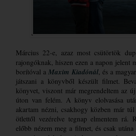
Március 22-e, azaz most csütörtök dup
rajongóknak, hiszen ezen a napon
 jelent 
Maxim Kiadónál
borítóval a 
, és 
a magyar
játszani a könyvből készült filmet. Be
könyvet, viszont már 
megrendeltem
 az új
úton van felém. A könyv elolvasása után
akartam nézni, csakhogy közben már túl 
ötlettől vezérelve tegnap elmentem rá.
előbb nézem meg a filmet, és csak utána 