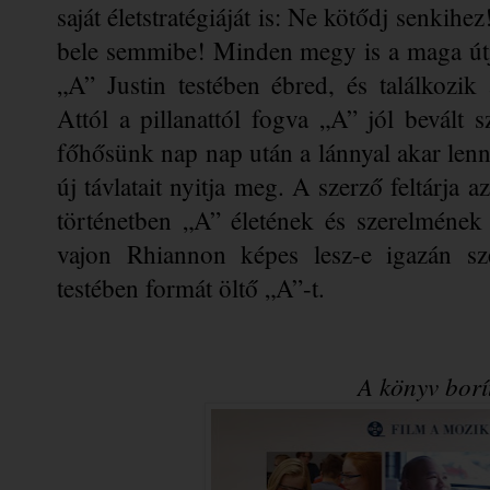
saját életstratégiáját is: Ne kötődj senkihe
bele semmibe! Minden megy is a maga útj
„A” Justin testében ébred, és találkozik 
Attól a pillanattól fogva „A” jól bevált s
főhősünk nap nap után a lánnyal akar lenni
új távlatait nyitja meg. A szerző feltárja 
történetben „A” életének és szerelmének 
vajon Rhiannon képes lesz-e igazán sz
testében formát öltő „A”-t.
A könyv borí