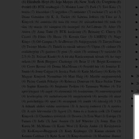
(8)
Elizabeth Hoyt
(8)
Jojo Moyes
(8)
New York
(8)
Üvegtrón
(8)
évzáró
(8)
BTK rendhagyó
(7)
Maiden Lane
(7)
Park
(7)
Tavi Kata
(7)
boszis
(7)
klasszikus
(7)
orgyilkos
(7)
outlander
(7)
rockstar
(7)
sci-fi
(7)
Diana Gabaldon
(6)
K. A. Tucker
(6)
Sabrina Jeffries
(6)
Tilos az Á
Könyvek
(6)
amnézia
(6)
lista
(6)
rovat
(6)
századforduló
(6)
tinik
(6)
tánc
(6)
utazás
(6)
vámpíros
(6)
összegző
(6)
Ad Librum
(5)
After
(5)
Ahern
(5)
Anna Todd
(5)
BTK karácsony
(5)
Brittainy C. Cherry
(5)
Ciceró
(5)
Főnix
(5)
Hessa
(5)
Kerstin Gier
(5)
LMBTQ
(5)
Nagy
Könyv
(5)
Off-Campus
(5)
SeaBreeze
(5)
Sulijegyzetek
(5)
Tarryn Fisher
(5)
Twister Media
(5)
Tüskék és rózsák udvara
(5)
Ulpius
(5)
cirkusz
(5)
családregény
(5)
gasztro
(5)
gimi
(5)
rázós
(5)
szülinap
(5)
varázsló
(5)
2.5
(4)
21. Század Kiadó
(4)
A fiú akit Karácsonynak hívnak
(4)
Az vagy
nekem
(4)
Book Bloggers' Challenge
(4)
Briar U
(4)
Brigid Kemmerer
(4)
Cover Reveal
(4)
Donna MacMeans
(4)
Feszülő húr
(4)
Jennifer E.
Smith
(4)
Jenny Colgan
(4)
Jessica Park
(4)
Katie McGarry
(4)
Kelly
(4)
2
►
Magyar Könyvek Nyomában
(4)
Matt Haig
(4)
Mielőtt megismertelek
(4)
Piciny Csodák Péksége
(4)
Rebecca Donovan
(4)
Rácz-Stefán Tibor
2
►
(4)
Sophie Kinsella
(4)
Stephanie Perkins
(4)
Tammara Webber
(4)
Tíz
2
►
apró lélegzet
(4)
angol
(4)
elementál
(4)
feminizmus
(4)
ismeretterjesztő
(4)
levélregény
(4)
mebeforeyou
(4)
megjelenések
(4)
novella
(4)
olasz
2
►
(4)
pszichológia
(4)
sport
(4)
steampunk
(4)
zombi
(4)
édesség
(4)
3
(3)
2
►
A fiúknak akiket valaha szerettem
(3)
A herceg emberei
(3)
A nyertes
(3)
A szív körvonalai
(3)
Agave
(3)
Anna és a francia csók
(3)
Central
Könyvek
(3)
Chambers testvérek
(3)
Dessen
(3)
Erin Watt
(3)
Európa
(3)
Fumax
(3)
Jaffa
(3)
Jane Austen
(3)
Jeff Wheeler
(3)
Jenny Han
(3)
Karen M. McManus
(3)
Kasie West
(3)
Király Anikó
(3)
Királyforrás
(3)
KisKönyvesBloggerek
(3)
Kody Keplinger
(3)
Komor elemek
(3)
Kristen Callihan
(3)
Kylie Scott
(3)
Könyvfesztivál
(3)
Madeline Hunter