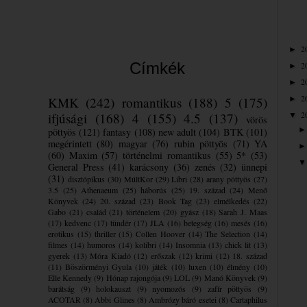
2
►
Címkék
2
►
2
►
2
KMK
(242)
romantikus
(188)
5
(175)
►
2
ifjúsági
(168)
4
(155)
4.5
(137)
▼
vörös
pöttyös
(121)
fantasy
(108)
new adult
(104)
BTK
(101)
megérintett
(80)
magyar
(76)
rubin pöttyös
(71)
YA
(60)
Maxim
(57)
történelmi romantikus
(55)
5*
(53)
General Press
(41)
karácsony
(36)
zenés
(32)
ünnepi
(31)
disztópikus
(30)
MúltKor
(29)
Libri
(28)
arany pöttyös
(27)
3.5
(25)
Athenaeum
(25)
háborús
(25)
19. század
(24)
Menő
Könyvek
(24)
20. század
(23)
Book Tag
(23)
elmélkedés
(22)
Gabo
(21)
család
(21)
történelem
(20)
gyász
(18)
Sarah J. Maas
(17)
kedvenc
(17)
tündér
(17)
JLA
(16)
betegség
(16)
mesés
(16)
erotikus
(15)
thriller
(15)
Collen Hoover
(14)
The Selection
(14)
filmes
(14)
humoros
(14)
kolibri
(14)
Insomnia
(13)
chick lit
(13)
gyerek
(13)
Móra Kiadó
(12)
erőszak
(12)
krimi
(12)
18. század
(11)
Böszörményi Gyula
(10)
játék
(10)
luxen
(10)
élmény
(10)
Elle Kennedy
(9)
Hónap rajongója
(9)
LOL
(9)
Manó Könyvek
(9)
barátság
(9)
holokauszt
(9)
nyomozós
(9)
zafír pöttyös
(9)
ACOTAR
(8)
Abbi Glines
(8)
Ambrózy báró esetei
(8)
Cartaphilus