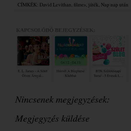
CÍMKÉK:
David Levithan
,
filmes
,
játék
,
Nap nap után
KAPCSOLÓDÓ BEJEGYZÉSEK:
E. L. James - A ​sötét
Húsvét A Blogturné
BTK Születésnapi
Ötven Árnyal...
Klubbal
Turné - 5 Évesek L...
Nincsenek megjegyzések:
Megjegyzés küldése