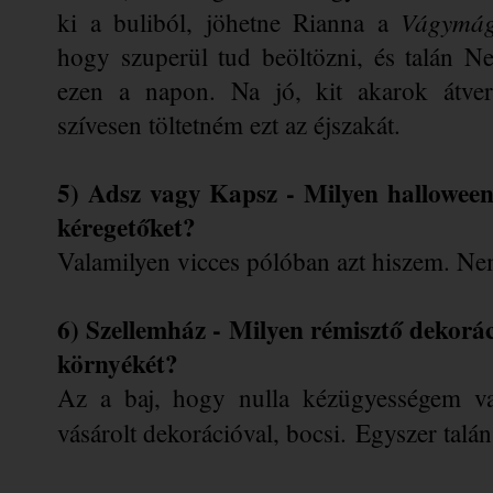
Vágymág
ki a buliból, jöhetne Rianna a 
hogy szuperül tud beöltözni, és talán Ne
ezen a napon. Na jó, kit akarok átvern
szívesen töltetném ezt az éjszakát. 
5) Adsz vagy Kapsz - Milyen halloween
kéregetőket?
Valamilyen vicces pólóban azt hiszem. Ne
6) Szellemház - Milyen rémisztő dekorác
környékét?
Az a baj, hogy nulla kézügyességem va
vásárolt dekorációval, bocsi.
Egyszer talá