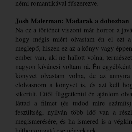
némi romantikával fűszerezve.
Josh Malerman: Madarak a dobozban
Na ez a történet viszont már horror a javá
hogy mégis miért olvastam én el ezt a 
meglepő, hiszen ez az a könyv vagy éppen 
ember van, aki ne hallott volna, természete
nagyon kíváncsi voltam rá. Én egyébként 
könyvet olvastam volna, de az annyira
elolvasnom a könyvet is, és azt kell ho
sikerült. Ettől függetlenül én ajánlom olv
láttad a filmet (és tudod mire számíts)
feszültség, nyilván több idő van a részl
megismerésére, és ha ismered is a végkim
hátborzongató eseményeknek.