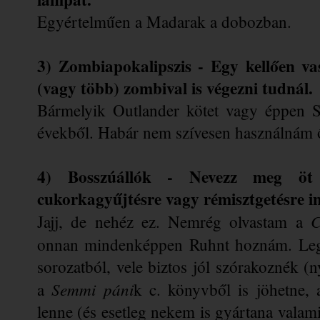
Egyértelműen a Madarak a dobozban.
3) Zombiapokalipszis - Egy kellően va
(vagy több) zombival is végezni tudnál.
Bármelyik Outlander kötet vagy éppen S
évekből. Habár nem szívesen használnám ők
4) Bosszúállók - Nevezz meg öt k
cukorkagyűjtésre vagy rémisztgetésre i
C
Jajj, de nehéz ez. Nemrég olvastam a 
onnan mindenképpen Ruhnt hoznám. Leg
sorozatból, vele biztos jól szórakoznék (n
Semmi páni
a 
k c. könyvből is jöhetne, 
lenne (és esetleg nekem is gyártana valami