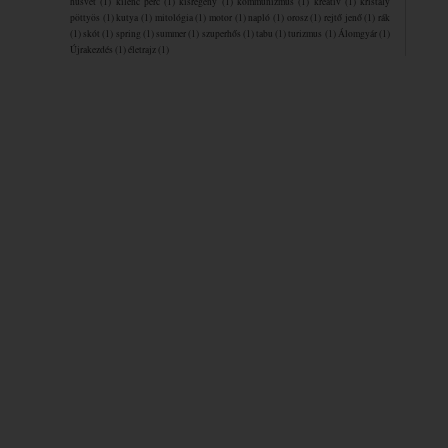
húsvét
(1)
kilenc perc
(1)
kisregény
(1)
kommunizmus
(1)
kreatív
(1)
kristály
pöttyös
(1)
kutya
(1)
mitológia
(1)
motor
(1)
napló
(1)
orosz
(1)
rejtő jenő
(1)
rák
(1)
skót
(1)
spring
(1)
summer
(1)
szuperhős
(1)
tabu
(1)
turizmus
(1)
Álomgyár
(1)
Újrakezdés
(1)
életrajz
(1)