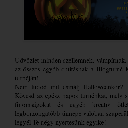
Üdvözlet minden szellemnek, vámpírnak, 
az összes egyéb entitásnak a Blogturné 
turnéján!
Nem tudod mit csinálj Halloweenkor? Tar
Kövesd az egész napos turnénkat, mely so
finomságokat és egyéb kreatív ötle
legborzongatóbb ünnepe valóban szuperül si
legyél Te négy nyertesünk egyike!