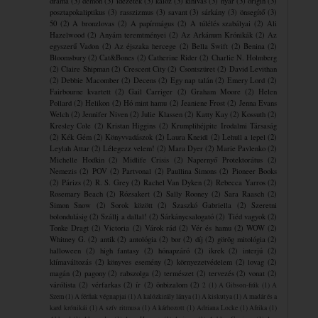
dráma
(3)
démon
(3)
idézetek
(3)
kalóz
(3)
kihívás
(3)
nyár
(3)
origin
(3)
posztapokaliptikus
(3)
rasszizmus
(3)
savant
(3)
sárkány
(3)
önsegítő
(3)
50
(2)
A bronzlovas
(2)
A papírmágus
(2)
A túlélés szabályai
(2)
Ali
Hazelwood
(2)
Anyám teremtményei
(2)
Az Arkánum Krónikák
(2)
Az
egyszerű Vadon
(2)
Az éjszaka hercege
(2)
Bella Swift
(2)
Benina
(2)
Bloomsbury
(2)
Cat&Bones
(2)
Catherine Rider
(2)
Charlie N. Holmberg
(2)
Claire Shipman
(2)
Crescent City
(2)
Csontszüret
(2)
David Levithan
(2)
Debbie Macomber
(2)
Decens
(2)
Egy nap talán
(2)
Emery Lord
(2)
Fairbourne kvartett
(2)
Gail Carriger
(2)
Graham Moore
(2)
Helen
Pollard
(2)
Helikon
(2)
Hó mint hamu
(2)
Jeaniene Frost
(2)
Jenna Evans
Welch
(2)
Jennifer Niven
(2)
Julie Klassen
(2)
Katty Kay
(2)
Kossuth
(2)
Kresley Cole
(2)
Kristan Higgins
(2)
Krumplihéjpite ​Irodalmi Társaság
(2)
Kék Gém
(2)
Könyvvadászok
(2)
Laura Kneidl
(2)
Lehull a lepel
(2)
Leylah Attar
(2)
Lélegezz velem!
(2)
Mara Dyer
(2)
Marie Pavlenko
(2)
Michelle Hodkin
(2)
Midlife Crisis
(2)
Napernyő Protektorátus
(2)
Nemezis
(2)
POV
(2)
Partvonal
(2)
Paullina Simons
(2)
Pioneer Books
(2)
Párizs
(2)
R. S. Grey
(2)
Rachel Van Dyken
(2)
Rebecca Yarros
(2)
Rosemary Beach
(2)
Rózsakert
(2)
Sally Rooney
(2)
Sara Raasch
(2)
Simon Snow
(2)
Sorok között
(2)
Szaszkó Gabriella
(2)
Szeretni
bolondulásig
(2)
Szállj a dallal!
(2)
Sárkánycsalogató
(2)
Tiéd vagyok
(2)
Tonke Dragt
(2)
Victoria
(2)
Várok rád
(2)
Vér és hamu
(2)
WOW
(2)
Whitney G.
(2)
antik
(2)
antológia
(2)
bor
(2)
díj
(2)
görög mitológia
(2)
halloween
(2)
high fantasy
(2)
hónapzáró
(2)
ikrek
(2)
interjú
(2)
klímaváltozás
(2)
könyves esemény
(2)
környezetvédelem
(2)
lovag
(2)
magán
(2)
pagony
(2)
rabszolga
(2)
természet
(2)
tervezés
(2)
vonat
(2)
várólista
(2)
vérfarkas
(2)
ír
(2)
önbizalom
(2)
2
(1)
A Gibson-fiúk
(1)
A
Szem
(1)
A férfiak végnapjai
(1)
A kalózkirály lánya
(1)
A kiskutya
(1)
A madár és a
kard krónikái
(1)
A szív ritmusa
(1)
A ​kárhozott
(1)
Adriana Locke
(1)
Afrika
(1)