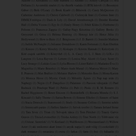
Akkord
(1)
Alexandra
(1)
Amy Harmon
(1)
Animus
(1)
Ashley Carrigan
(1)
Ava
Dellaira
(1)
Az ezredik emelet
(1)
Az éhezők viadala
(1)
BTK húsvét
(1)
Bessenyei
Gábor
(1)
Beth O'Leary
(1)
Book Kiadó
(1)
Bűnösök
(1)
Casey McQuiston
(1)
Catherine Anderson
(1)
Christi Caldwell
(1)
Cselenyák Imre
(1)
Csernus Imre
(1)
DIMILY-trilógia
(1)
Dash és Lily
(1)
David Attenborough
(1)
Deirdre Riordan
Hall
(1)
Delta Vision
(1)
Egy fo
(1)
Emily Henry
(1)
Fehér Klára
(1)
Fireborne
(1)
Folsom
(1)
Francesca Zappia
(1)
Gallay-Nagy Krisztina
(1)
Gallery Books
(1)
Greycourt
(1)
Grisa
(1)
Helena Hunting
(1)
Hercegi kör
(1)
Hercz Júlia
(1)
Hollywood
(1)
How to Ruin
(1)
J. Bengtsson
(1)
J. D. Barrett
(1)
Jennifer Mathieu
(1)
Judith McNaught
(1)
Julianne Donaldson
(1)
Karen Fortunati
(1)
Kate Eberlen
(1)
Kinizsi
(1)
Kirsty Moseley
(1)
Kiskapu
(1)
Kristin Hannah
(1)
Kulcslyuk
(1)
Kód csajok satöbbi
(1)
Könyvhét
(1)
L. A. Casey
(1)
L. J. Shen
(1)
LOL+
(1)
Langton
(1)
Leisa Rayven
(1)
Lettero
(1)
Louisa May Alcott
(1)
Lucy Score
(1)
Lucy Strange
(1)
Lukács Liza
(1)
Lylia Bloom
(1)
Lúzer Rádió
(1)
Madarász Éva
(1)
Magnólia
(1)
Marie Benedict
(1)
Marie-Aude Murail
(1)
Marissa Meyer
(1)
Mary
E. Pearson
(1)
Max Brallier
(1)
Melanie Harlow
(1)
Mercedes Ron
(1)
Mona Kasten
(1)
Monica Hesse
(1)
Mystic Creek
(1)
Mészöly Ágnes
(1)
Nap nap után
(1)
Naphegy
(1)
Negin
(1)
P. Dangelico
(1)
Palatinus
(1)
Passion válogatás
(1)
Paul
Rudnick
(1)
Penelope Ward
(1)
Publio
(1)
Pult
(1)
Püski
(1)
R. M. Romero
(1)
Rachel Higginson
(1)
Renee Ericson
(1)
Rontásűzők
(1)
Rosaria Munda
(1)
S. J.
Kincaid
(1)
Sally Thorne
(1)
Sarina Bowen
(1)
Simone Elkeles
(1)
Sinners of Saint
(1)
Stacia Deutsch
(1)
Starcrossed
(1)
Study
(1)
Suzanne Collins
(1)
Szeretni nehéz
(1)
Szunnyadó parázs
(1)
Szélesi Sándor
(1)
Szívek testőre
(1)
Tamara Ireland Stone
(1)
Tara Sivec
(1)
Titan
(1)
Tolvajok ​tánca
(1)
Tom Fletcher
(1)
Tracey Garvis
Graves
(1)
Tricia Levenseller
(1)
Trisha Ashley
(1)
True North
(1)
Több mint víz
(1)
Utóirat: Szeretlek!
(1)
Vi Keeland
(1)
Wallflowers
(1)
Westmoreland
(1)
Willow
Aster
(1)
aki unikornis akart lenni
(1)
anyák napja
(1)
arab világ
(1)
csokoládé
(1)
dark romance
(1)
eutanázia
(1)
extra
(1)
farkas
(1)
farm
(1)
foci
(1)
hálaadás
(1)