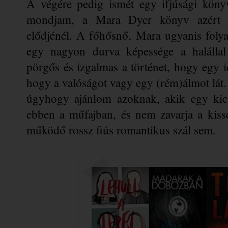
A végére pedig ismét egy ifjúsági könyv
mondjam, a Mara Dyer könyv azért jó
elődjénél. A főhősnő, Mara ugyanis foly
egy nagyon durva képessége a halállal 
pörgős és izgalmas a történet, hogy egy i
hogy a valóságot vagy egy (rém)álmot lát. 
úgyhogy ajánlom azoknak, akik egy kicsi
ebben a műfajban, és nem zavarja a kissé
működő rossz fiús romantikus szál sem. 