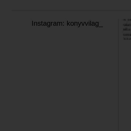
Üdvöz
A bl
valam
Instagram: konyvvilag_
néha 
szemé
Jó bö
Bea