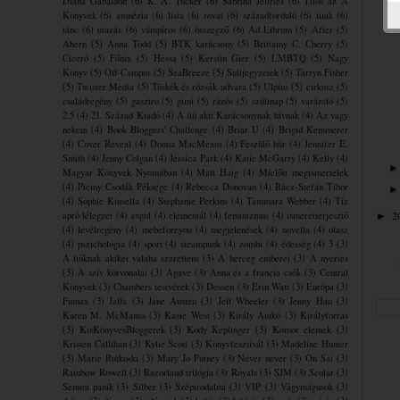
Diana Gabaldon
(6)
K. A. Tucker
(6)
Sabrina Jeffries
(6)
Tilos az Á
Könyvek
(6)
amnézia
(6)
lista
(6)
rovat
(6)
századforduló
(6)
tinik
(6)
tánc
(6)
utazás
(6)
vámpíros
(6)
összegző
(6)
Ad Librum
(5)
After
(5)
Ahern
(5)
Anna Todd
(5)
BTK karácsony
(5)
Brittainy C. Cherry
(5)
Ciceró
(5)
Főnix
(5)
Hessa
(5)
Kerstin Gier
(5)
LMBTQ
(5)
Nagy
Könyv
(5)
Off-Campus
(5)
SeaBreeze
(5)
Sulijegyzetek
(5)
Tarryn Fisher
(5)
Twister Media
(5)
Tüskék és rózsák udvara
(5)
Ulpius
(5)
cirkusz
(5)
családregény
(5)
gasztro
(5)
gimi
(5)
rázós
(5)
szülinap
(5)
varázsló
(5)
2.5
(4)
21. Század Kiadó
(4)
A fiú akit Karácsonynak hívnak
(4)
Az vagy
nekem
(4)
Book Bloggers' Challenge
(4)
Briar U
(4)
Brigid Kemmerer
(4)
Cover Reveal
(4)
Donna MacMeans
(4)
Feszülő húr
(4)
Jennifer E.
Smith
(4)
Jenny Colgan
(4)
Jessica Park
(4)
Katie McGarry
(4)
Kelly
(4)
Magyar Könyvek Nyomában
(4)
Matt Haig
(4)
Mielőtt megismertelek
(4)
Piciny Csodák Péksége
(4)
Rebecca Donovan
(4)
Rácz-Stefán Tibor
(4)
Sophie Kinsella
(4)
Stephanie Perkins
(4)
Tammara Webber
(4)
Tíz
2
apró lélegzet
(4)
angol
(4)
elementál
(4)
feminizmus
(4)
ismeretterjesztő
►
(4)
levélregény
(4)
mebeforeyou
(4)
megjelenések
(4)
novella
(4)
olasz
(4)
pszichológia
(4)
sport
(4)
steampunk
(4)
zombi
(4)
édesség
(4)
3
(3)
A fiúknak akiket valaha szerettem
(3)
A herceg emberei
(3)
A nyertes
(3)
A szív körvonalai
(3)
Agave
(3)
Anna és a francia csók
(3)
Central
Könyvek
(3)
Chambers testvérek
(3)
Dessen
(3)
Erin Watt
(3)
Európa
(3)
Fumax
(3)
Jaffa
(3)
Jane Austen
(3)
Jeff Wheeler
(3)
Jenny Han
(3)
Karen M. McManus
(3)
Kasie West
(3)
Király Anikó
(3)
Királyforrás
(3)
KisKönyvesBloggerek
(3)
Kody Keplinger
(3)
Komor elemek
(3)
Kristen Callihan
(3)
Kylie Scott
(3)
Könyvfesztivál
(3)
Madeline Hunter
(3)
Marie Rutkoski
(3)
Mary Jo Putney
(3)
Never never
(3)
On Sai
(3)
Rainbow Rowell
(3)
Razorland trilógia
(3)
Royals
(3)
SJM
(3)
Scolar
(3)
Semmi pánik
(3)
Silber
(3)
Szépirodalmi
(3)
VIP
(3)
Vágymágusok
(3)