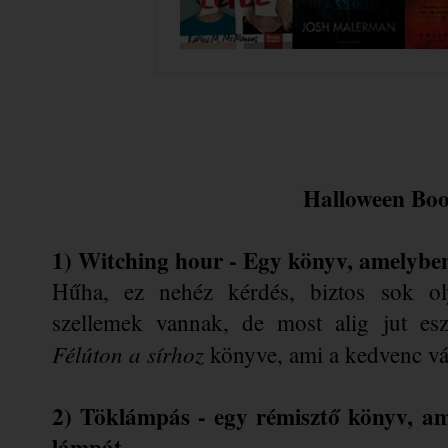
Halloween Bo
1) Witching hour - Egy könyv, amelybe
Hűha, ez nehéz kérdés, biztos sok oly
Félúton a sírhoz
 könyve, ami a kedvenc vá
2) Töklámpás - egy rémisztő könyv, ami 
lámpát.