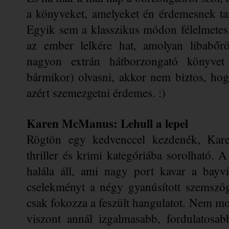
a könyveket, amelyeket én érdemesnek tar
Egyik sem a klasszikus módon félelmetes
az ember lelkére hat, amolyan libabőr
nagyon 
extrán
 hátborzongató könyvet
bármikor) olvasni, akkor nem 
biztos
, hog
azért szemezgetni érdemes. :)
Karen McManus: 
Lehull a lepel
Rögtön egy kedvenccel kezdenék, Kar
thriller és krimi kategóriába sorolható.
halála áll, ami nagy port kavar a bayvi
cselekményt a négy gyanúsított szemszög
csak fokozza a feszült hangulatot. Nem m
viszont annál izgalmasabb, fordulatosab