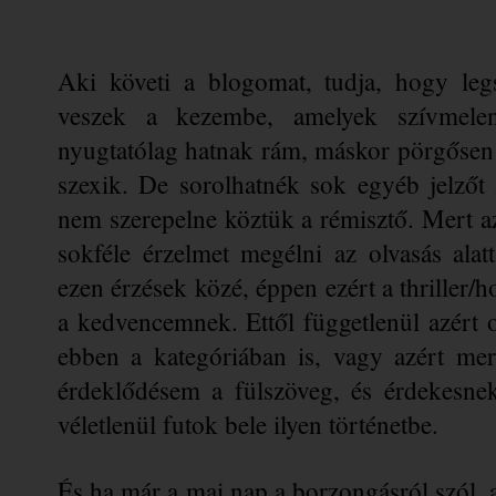
Aki követi a blogomat, tudja, hogy leg
veszek a kezembe, amelyek szívmelenge
nyugtatólag hatnak rám, máskor pörgősen
szexik. De sorolhatnék sok egyéb jelzőt 
nem szerepelne köztük a rémisztő. Mert az
sokféle érzelmet megélni az olvasás alat
ezen érzések közé, éppen ezért a thriller
a kedvencemnek. Ettől függetlenül azért 
ebben a kategóriában is, vagy azért mert 
érdeklődésem a fülszöveg, és érdekesnek
véletlenül futok bele ilyen történetbe.
És ha már a mai nap a borzongásról szól,