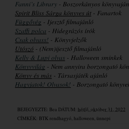
Fanni’s Library
 - Boszorkányos könyvaján
Spirit Bliss Sárga könyves út
- Fanartok
Függővég
 - Ijesztő filmajánló
Szaffi polca
 - Hidegrázós írók
Csak olvass!
 - Könyvjelzők
Utószó
- (Nem)ijesztő filmajánló
Kelly & Lupi olvas
 - Halloween sminkek
Könyvvilág
 - Nem annyira borzongató kön
Könyv és más
- Társasjáték ajánló
Hagyjatok! Olvasok!
- Borzongató könyve
BEJEGYEZTE:
Bea
DÁTUM:
hétfő, október 31, 2022
CÍMKÉK:
BTK rendhagyó
,
halloween
,
ünnepi