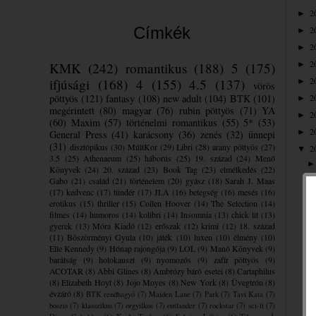
2
►
Címkék
2
►
2
►
2
KMK
(242)
romantikus
(188)
5
(175)
►
2
ifjúsági
(168)
4
(155)
4.5
(137)
►
vörös
pöttyös
(121)
fantasy
(108)
new adult
(104)
BTK
(101)
2
►
megérintett
(80)
magyar
(76)
rubin pöttyös
(71)
YA
2
►
(60)
Maxim
(57)
történelmi romantikus
(55)
5*
(53)
2
►
General Press
(41)
karácsony
(36)
zenés
(32)
ünnepi
(31)
disztópikus
(30)
MúltKor
(29)
Libri
(28)
arany pöttyös
(27)
2
▼
3.5
(25)
Athenaeum
(25)
háborús
(25)
19. század
(24)
Menő
Könyvek
(24)
20. század
(23)
Book Tag
(23)
elmélkedés
(22)
Gabo
(21)
család
(21)
történelem
(20)
gyász
(18)
Sarah J. Maas
(17)
kedvenc
(17)
tündér
(17)
JLA
(16)
betegség
(16)
mesés
(16)
erotikus
(15)
thriller
(15)
Collen Hoover
(14)
The Selection
(14)
filmes
(14)
humoros
(14)
kolibri
(14)
Insomnia
(13)
chick lit
(13)
gyerek
(13)
Móra Kiadó
(12)
erőszak
(12)
krimi
(12)
18. század
(11)
Böszörményi Gyula
(10)
játék
(10)
luxen
(10)
élmény
(10)
Elle Kennedy
(9)
Hónap rajongója
(9)
LOL
(9)
Manó Könyvek
(9)
barátság
(9)
holokauszt
(9)
nyomozós
(9)
zafír pöttyös
(9)
ACOTAR
(8)
Abbi Glines
(8)
Ambrózy báró esetei
(8)
Cartaphilus
(8)
Elizabeth Hoyt
(8)
Jojo Moyes
(8)
New York
(8)
Üvegtrón
(8)
évzáró
(8)
BTK rendhagyó
(7)
Maiden Lane
(7)
Park
(7)
Tavi Kata
(7)
boszis
(7)
klasszikus
(7)
orgyilkos
(7)
outlander
(7)
rockstar
(7)
sci-fi
(7)