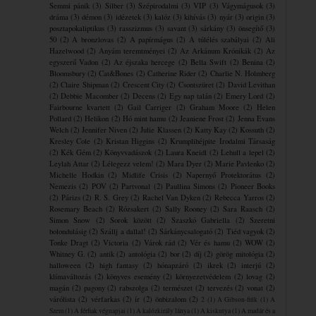
Semmi pánik
(3)
Silber
(3)
Szépirodalmi
(3)
VIP
(3)
Vágymágusok
(3)
dráma
(3)
démon
(3)
idézetek
(3)
kalóz
(3)
kihívás
(3)
nyár
(3)
origin
(3)
posztapokaliptikus
(3)
rasszizmus
(3)
savant
(3)
sárkány
(3)
önsegítő
(3)
50
(2)
A bronzlovas
(2)
A papírmágus
(2)
A túlélés szabályai
(2)
Ali
Hazelwood
(2)
Anyám teremtményei
(2)
Az Arkánum Krónikák
(2)
Az
egyszerű Vadon
(2)
Az éjszaka hercege
(2)
Bella Swift
(2)
Benina
(2)
Bloomsbury
(2)
Cat&Bones
(2)
Catherine Rider
(2)
Charlie N. Holmberg
(2)
Claire Shipman
(2)
Crescent City
(2)
Csontszüret
(2)
David Levithan
(2)
Debbie Macomber
(2)
Decens
(2)
Egy nap talán
(2)
Emery Lord
(2)
Fairbourne kvartett
(2)
Gail Carriger
(2)
Graham Moore
(2)
Helen
Pollard
(2)
Helikon
(2)
Hó mint hamu
(2)
Jeaniene Frost
(2)
Jenna Evans
Welch
(2)
Jennifer Niven
(2)
Julie Klassen
(2)
Katty Kay
(2)
Kossuth
(2)
Kresley Cole
(2)
Kristan Higgins
(2)
Krumplihéjpite ​Irodalmi Társaság
(2)
Kék Gém
(2)
Könyvvadászok
(2)
Laura Kneidl
(2)
Lehull a lepel
(2)
Leylah Attar
(2)
Lélegezz velem!
(2)
Mara Dyer
(2)
Marie Pavlenko
(2)
Michelle Hodkin
(2)
Midlife Crisis
(2)
Napernyő Protektorátus
(2)
Nemezis
(2)
POV
(2)
Partvonal
(2)
Paullina Simons
(2)
Pioneer Books
(2)
Párizs
(2)
R. S. Grey
(2)
Rachel Van Dyken
(2)
Rebecca Yarros
(2)
Rosemary Beach
(2)
Rózsakert
(2)
Sally Rooney
(2)
Sara Raasch
(2)
Simon Snow
(2)
Sorok között
(2)
Szaszkó Gabriella
(2)
Szeretni
bolondulásig
(2)
Szállj a dallal!
(2)
Sárkánycsalogató
(2)
Tiéd vagyok
(2)
Tonke Dragt
(2)
Victoria
(2)
Várok rád
(2)
Vér és hamu
(2)
WOW
(2)
Whitney G.
(2)
antik
(2)
antológia
(2)
bor
(2)
díj
(2)
görög mitológia
(2)
halloween
(2)
high fantasy
(2)
hónapzáró
(2)
ikrek
(2)
interjú
(2)
klímaváltozás
(2)
könyves esemény
(2)
környezetvédelem
(2)
lovag
(2)
magán
(2)
pagony
(2)
rabszolga
(2)
természet
(2)
tervezés
(2)
vonat
(2)
várólista
(2)
vérfarkas
(2)
ír
(2)
önbizalom
(2)
2
(1)
A Gibson-fiúk
(1)
A
Szem
(1)
A férfiak végnapjai
(1)
A kalózkirály lánya
(1)
A kiskutya
(1)
A madár és a