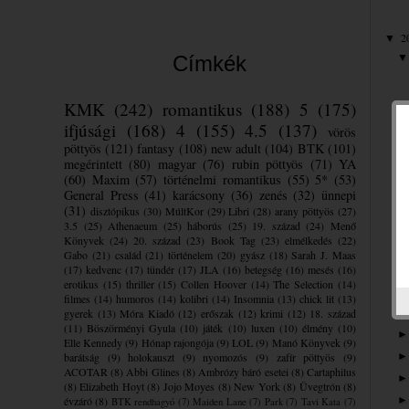
2
▼
Címkék
KMK
(242)
romantikus
(188)
5
(175)
ifjúsági
(168)
4
(155)
4.5
(137)
vörös
pöttyös
(121)
fantasy
(108)
new adult
(104)
BTK
(101)
megérintett
(80)
magyar
(76)
rubin pöttyös
(71)
YA
(60)
Maxim
(57)
történelmi romantikus
(55)
5*
(53)
General Press
(41)
karácsony
(36)
zenés
(32)
ünnepi
(31)
disztópikus
(30)
MúltKor
(29)
Libri
(28)
arany pöttyös
(27)
3.5
(25)
Athenaeum
(25)
háborús
(25)
19. század
(24)
Menő
Könyvek
(24)
20. század
(23)
Book Tag
(23)
elmélkedés
(22)
Gabo
(21)
család
(21)
történelem
(20)
gyász
(18)
Sarah J. Maas
(17)
kedvenc
(17)
tündér
(17)
JLA
(16)
betegség
(16)
mesés
(16)
erotikus
(15)
thriller
(15)
Collen Hoover
(14)
The Selection
(14)
filmes
(14)
humoros
(14)
kolibri
(14)
Insomnia
(13)
chick lit
(13)
gyerek
(13)
Móra Kiadó
(12)
erőszak
(12)
krimi
(12)
18. század
(11)
Böszörményi Gyula
(10)
játék
(10)
luxen
(10)
élmény
(10)
Elle Kennedy
(9)
Hónap rajongója
(9)
LOL
(9)
Manó Könyvek
(9)
barátság
(9)
holokauszt
(9)
nyomozós
(9)
zafír pöttyös
(9)
ACOTAR
(8)
Abbi Glines
(8)
Ambrózy báró esetei
(8)
Cartaphilus
(8)
Elizabeth Hoyt
(8)
Jojo Moyes
(8)
New York
(8)
Üvegtrón
(8)
évzáró
(8)
BTK rendhagyó
(7)
Maiden Lane
(7)
Park
(7)
Tavi Kata
(7)