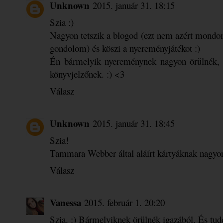
Unknown
2015. január 31. 18:15
Szia :)
Nagyon tetszik a blogod (ezt nem azért mond
gondolom) és köszi a nyereményjátékot :)
Én bármelyik nyereménynek nagyon örülnék, d
könyvjelzőnek. :) <3
Válasz
Unknown
2015. január 31. 18:45
Szia!
Tammara Webber által aláírt kártyáknak nagyo
Válasz
Vanessa
2015. február 1. 20:20
Szia. :) Bármelyiknek örülnék igazából. És tu