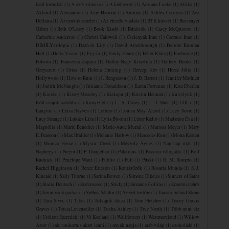
kard krónikái
(1)
A szív ritmusa
(1)
A ​kárhozott
(1)
Adriana Locke
(1)
Afrika
(1)
Akkord
(1)
Alexandra
(1)
Amy Harmon
(1)
Animus
(1)
Ashley Carrigan
(1)
Ava
Dellaira
(1)
Az ezredik emelet
(1)
Az éhezők viadala
(1)
BTK húsvét
(1)
Bessenyei
Gábor
(1)
Beth O'Leary
(1)
Book Kiadó
(1)
Bűnösök
(1)
Casey McQuiston
(1)
Catherine Anderson
(1)
Christi Caldwell
(1)
Cselenyák Imre
(1)
Csernus Imre
(1)
DIMILY-trilógia
(1)
Dash és Lily
(1)
David Attenborough
(1)
Deirdre Riordan
Hall
(1)
Delta Vision
(1)
Egy fo
(1)
Emily Henry
(1)
Fehér Klára
(1)
Fireborne
(1)
Folsom
(1)
Francesca Zappia
(1)
Gallay-Nagy Krisztina
(1)
Gallery Books
(1)
Greycourt
(1)
Grisa
(1)
Helena Hunting
(1)
Hercegi kör
(1)
Hercz Júlia
(1)
Hollywood
(1)
How to Ruin
(1)
J. Bengtsson
(1)
J. D. Barrett
(1)
Jennifer Mathieu
(1)
Judith McNaught
(1)
Julianne Donaldson
(1)
Karen Fortunati
(1)
Kate Eberlen
(1)
Kinizsi
(1)
Kirsty Moseley
(1)
Kiskapu
(1)
Kristin Hannah
(1)
Kulcslyuk
(1)
Kód csajok satöbbi
(1)
Könyvhét
(1)
L. A. Casey
(1)
L. J. Shen
(1)
LOL+
(1)
Langton
(1)
Leisa Rayven
(1)
Lettero
(1)
Louisa May Alcott
(1)
Lucy Score
(1)
Lucy Strange
(1)
Lukács Liza
(1)
Lylia Bloom
(1)
Lúzer Rádió
(1)
Madarász Éva
(1)
Magnólia
(1)
Marie Benedict
(1)
Marie-Aude Murail
(1)
Marissa Meyer
(1)
Mary
E. Pearson
(1)
Max Brallier
(1)
Melanie Harlow
(1)
Mercedes Ron
(1)
Mona Kasten
(1)
Monica Hesse
(1)
Mystic Creek
(1)
Mészöly Ágnes
(1)
Nap nap után
(1)
Naphegy
(1)
Negin
(1)
P. Dangelico
(1)
Palatinus
(1)
Passion válogatás
(1)
Paul
Rudnick
(1)
Penelope Ward
(1)
Publio
(1)
Pult
(1)
Püski
(1)
R. M. Romero
(1)
Rachel Higginson
(1)
Renee Ericson
(1)
Rontásűzők
(1)
Rosaria Munda
(1)
S. J.
Kincaid
(1)
Sally Thorne
(1)
Sarina Bowen
(1)
Simone Elkeles
(1)
Sinners of Saint
(1)
Stacia Deutsch
(1)
Starcrossed
(1)
Study
(1)
Suzanne Collins
(1)
Szeretni nehéz
(1)
Szunnyadó parázs
(1)
Szélesi Sándor
(1)
Szívek testőre
(1)
Tamara Ireland Stone
(1)
Tara Sivec
(1)
Titan
(1)
Tolvajok ​tánca
(1)
Tom Fletcher
(1)
Tracey Garvis
Graves
(1)
Tricia Levenseller
(1)
Trisha Ashley
(1)
True North
(1)
Több mint víz
(1)
Utóirat: Szeretlek!
(1)
Vi Keeland
(1)
Wallflowers
(1)
Westmoreland
(1)
Willow
Aster
(1)
aki unikornis akart lenni
(1)
anyák napja
(1)
arab világ
(1)
csokoládé
(1)