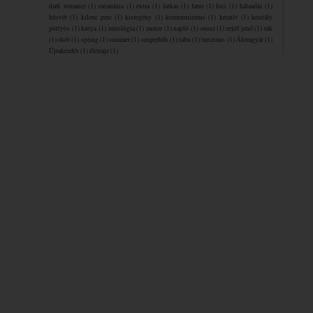
dark romance
(1)
eutanázia
(1)
extra
(1)
farkas
(1)
farm
(1)
foci
(1)
hálaadás
(1)
húsvét
(1)
kilenc perc
(1)
kisregény
(1)
kommunizmus
(1)
kreatív
(1)
kristály
pöttyös
(1)
kutya
(1)
mitológia
(1)
motor
(1)
napló
(1)
orosz
(1)
rejtő jenő
(1)
rák
(1)
skót
(1)
spring
(1)
summer
(1)
szuperhős
(1)
tabu
(1)
turizmus
(1)
Álomgyár
(1)
Újrakezdés
(1)
életrajz
(1)