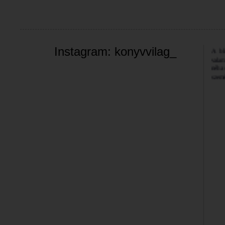
Üdvöz
A bl
Instagram: konyvvilag_
valam
néha 
szemé
Jó bö
Bea