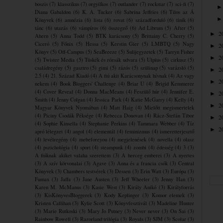
boszis
(7)
klasszikus
(7)
orgyilkos
(7)
outlander
(7)
rockstar
(7)
sci-fi
(7)
Diana Gabaldon
(6)
K. A. Tucker
(6)
Sabrina Jeffries
(6)
Tilos az Á
Könyvek
(6)
amnézia
(6)
lista
(6)
rovat
(6)
századforduló
(6)
tinik
(6)
tánc
(6)
utazás
(6)
vámpíros
(6)
összegző
(6)
Ad Librum
(5)
After
(5)
2
►
Ahern
(5)
Anna Todd
(5)
BTK karácsony
(5)
Brittainy C. Cherry
(5)
Ciceró
(5)
Főnix
(5)
Hessa
(5)
Kerstin Gier
(5)
LMBTQ
(5)
Nagy
2
►
Könyv
(5)
Off-Campus
(5)
SeaBreeze
(5)
Sulijegyzetek
(5)
Tarryn Fisher
2
►
(5)
Twister Media
(5)
Tüskék és rózsák udvara
(5)
Ulpius
(5)
cirkusz
(5)
családregény
(5)
gasztro
(5)
gimi
(5)
rázós
(5)
szülinap
(5)
varázsló
(5)
2
►
2.5
(4)
21. Század Kiadó
(4)
A fiú akit Karácsonynak hívnak
(4)
Az vagy
2
►
nekem
(4)
Book Bloggers' Challenge
(4)
Briar U
(4)
Brigid Kemmerer
(4)
Cover Reveal
(4)
Donna MacMeans
(4)
Feszülő húr
(4)
Jennifer E.
2
►
Smith
(4)
Jenny Colgan
(4)
Jessica Park
(4)
Katie McGarry
(4)
Kelly
(4)
2
►
Magyar Könyvek Nyomában
(4)
Matt Haig
(4)
Mielőtt megismertelek
(4)
Piciny Csodák Péksége
(4)
Rebecca Donovan
(4)
Rácz-Stefán Tibor
2
►
(4)
Sophie Kinsella
(4)
Stephanie Perkins
(4)
Tammara Webber
(4)
Tíz
2
►
apró lélegzet
(4)
angol
(4)
elementál
(4)
feminizmus
(4)
ismeretterjesztő
(4)
levélregény
(4)
mebeforeyou
(4)
megjelenések
(4)
novella
(4)
olasz
(4)
pszichológia
(4)
sport
(4)
steampunk
(4)
zombi
(4)
édesség
(4)
3
(3)
A fiúknak akiket valaha szerettem
(3)
A herceg emberei
(3)
A nyertes
(3)
A szív körvonalai
(3)
Agave
(3)
Anna és a francia csók
(3)
Central
Könyvek
(3)
Chambers testvérek
(3)
Dessen
(3)
Erin Watt
(3)
Európa
(3)
Fumax
(3)
Jaffa
(3)
Jane Austen
(3)
Jeff Wheeler
(3)
Jenny Han
(3)
Karen M. McManus
(3)
Kasie West
(3)
Király Anikó
(3)
Királyforrás
(3)
KisKönyvesBloggerek
(3)
Kody Keplinger
(3)
Komor elemek
(3)
Kristen Callihan
(3)
Kylie Scott
(3)
Könyvfesztivál
(3)
Madeline Hunter
(3)
Marie Rutkoski
(3)
Mary Jo Putney
(3)
Never never
(3)
On Sai
(3)
Rainbow Rowell
(3)
Razorland trilógia
(3)
Royals
(3)
SJM
(3)
Scolar
(3)