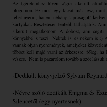
Az ígéretemhez híven végre sikerült elindí
blogomon. Ez most egy kicsit más lesz, mint
lehet nyerni, hanem néhány "apróságot" kedvenc
kártyákat. Részletesen lentebb láthatjátok. A
sikerült megalkotnom A dobozt, ami segíti a
könnyebbé is teszi Nektek is, és nekem is :)
vannak olyan nyeremények, amelyeket közvetlenül
többet kell majd várni az érkezésre, főleg, ha 
vészes. Nem is pazarolom tovább a szót lássuk 
-Dedikált könyvjelző Sylvain Reynard
-Névre szóló dedikált Enigma és Ezü
Silencetől (egy nyertesnek)