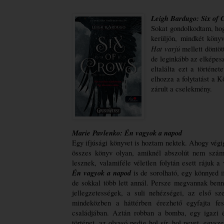
Leigh Bardugo: Six ​of 
Sokat gondolkodtam, hog
Hat varjú
 mellett döntöt
de leginkább az elképesz
eltalálta ezt a történe
elhozza a folytatást a 
zárult a cselekmény. 
Marie Pavlenko: Én ​vagyok a napod
Egy ifjúsági könyvet is hoztam nektek. Ahogy végig
összes könyv olyan, amiknél abszolút nem számí
Én vagyok a napod 
is de sorolható, egy könnyed if
de sokkal több lett annál. Persze megvannak benne
jellegzetességek, a suli nehézségei, az első sze
mindeközben a háttérben érezhető egyfajta fesz
családjában. Aztán robban a bomba, egy igazi ér
történet, az olvasó pedig hol sír, hol nevet, egysze