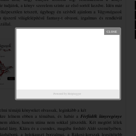
r tudjátok, a könyv szerelem szinte az első sortól kezdve. Idén már 
Vágymágusok
elképesztően tetszett, úgyhogy én szívből ajánlom a 
újszerű világfelépítésű fantasy-t olvasni, izgalmas és rendkívül 
állal. 
Powered by
Helplogger
nelmi témájú könyveket olvassak, leginkább a két 
Férfiidők ​lányregénye
vekre lelnem ebben a témában, és habár a 
 nem akkor, hanem utána nem sokkal játszódik. Két megtört lélek 
iatal lány, Klára és a csendes, magába forduló Aldó személyében. 
lágháború, a holokauszt borzalmai, a Rákosi-korszak legsötétebb 