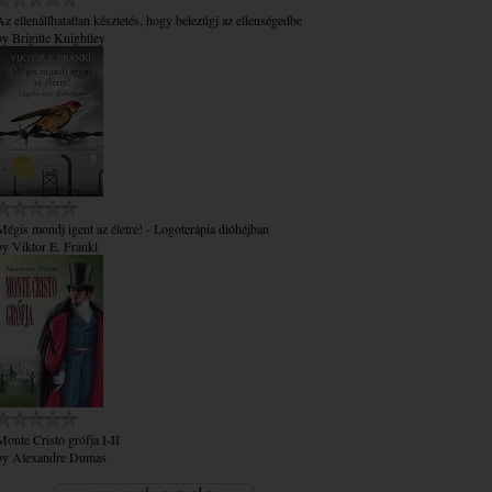
Az ​ellenállhatatlan késztetés, hogy belezúgj az ellenségedbe
by
Brigitte Knightley
Mégis mondj igent az életre! - Logoterápia dióhéjban
by
Viktor E. Frankl
Monte Cristo grófja I-II
by
Alexandre Dumas