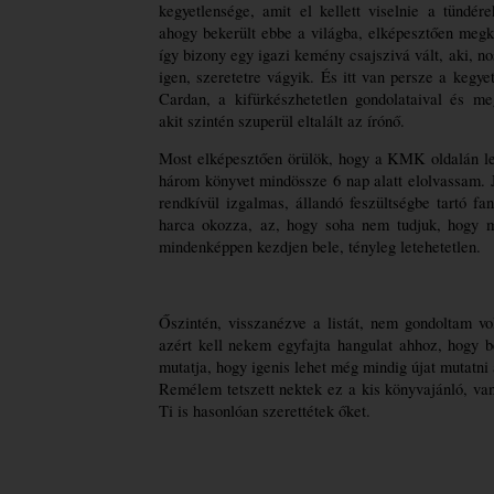
kegyetlensége, amit el kellett viselnie a tündére
ahogy bekerült ebbe a világba, elképesztően megke
így bizony egy igazi kemény csajszivá vált, aki, no
igen, szeretetre vágyik. És itt van persze a kegyet
Cardan, a kifürkészhetetlen gondolataival és megl
akit szintén 
szuperül
 eltalált az írónő. 
Most elképesztően örülök, hogy a KMK oldalán lehe
három könyvet mindössze 6 nap alatt elolvassam. J
rendkívül izgalmas, állandó feszültségbe tartó fan
harca okozza, az, hogy soha nem tudjuk, hogy m
mindenképpen kezdjen bele, tényleg letehetetlen. 
Őszintén, visszanézve a listát, nem gondoltam vo
azért kell nekem egyfajta hangulat ahhoz, hogy 
b
mutatja, hogy igenis lehet még mindig újat mutatni
Remélem tetszett nektek ez a kis könyvajánló, van 
Ti is hasonlóan szerettétek őket. 