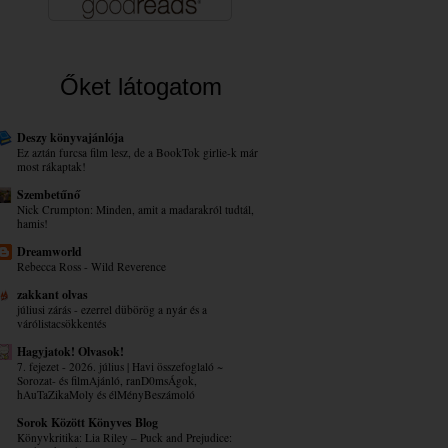
Őket látogatom
Deszy könyvajánlója
Ez aztán furcsa film lesz, de a BookTok girlie-k már
most rákaptak!
Szembetűnő
Nick Crumpton: Minden, amit a madarakról tudtál,
hamis!
Dreamworld
Rebecca Ross - Wild Reverence
zakkant olvas
júliusi zárás - ezerrel dübörög a nyár és a
várólistacsökkentés
Hagyjatok! Olvasok!
7. fejezet - 2026. július | Havi összefoglaló ~
Sorozat- és filmAjánló, ranD0msÁgok,
hAuTaZikaMoly és élMényBeszámoló
Sorok Között Könyves Blog
Könyvkritika: Lia Riley – Puck ​and Prejudice: