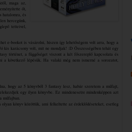
ktől, maga az, 
ményítette őt, 
s hatalomra, és 
len hercegünk, 
epő tetteivel, 
t e-bookot is vásárolni, hiszen így lehetőségem volt arra, hogy a 
ó kis karácsony volt, mit ne mondjak! :D Összességében tehát egy 
tasy történet, a függőséget viszont a két főszereplő kapcsolata és 
i a következő lépésük. Ha valaki még nem ismerné a sorozatot, 
lna, hogy az 5 könyvből 3 fantasy lesz, 
habár
 szeretem a műfajt, 
elekezdjek
 egy ilyen könyvbe. Ez 
mindenesetre
mindenképpen
 azt 
 a műfajban. 
olyan könyv közöttük, ami felkeltette az érdeklődéseteket, esetleg 