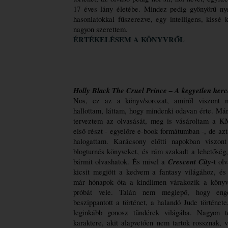
17 éves lány életébe. Mindez pedig gyönyörű nyel
hasonlatokkal fűszerezve, egy intelligens, kissé
nagyon szerettem.
ÉRTÉKELÉSEM A KÖNYVRŐL
Holly Black The ​Cruel Prince – A kegyetlen herc
Nos, ez az a könyv/sorozat, amiről viszont m
hallottam, láttam, hogy mindenki odavan érte. Már
terveztem az olvasását, meg is vásároltam a K
első részt - egyelőre e-book formátumban -, de azt
halogattam. Karácsony előtti napokban viszont
blogturnés könyveket, és rám szakadt a lehetőség,
Crescent City
bármit olvashatok. És mivel a 
-t ol
kicsit megjött a kedvem a 
fantasy
 világához, és
már hónapok óta a kindlimen várakozik a könyv,
próbát vele. Talán nem meglepő, hogy enge
beszippantott a történet, a halandó Jude története,
leginkább gonosz tündérek világába. Nagyon te
karaktere, akit alapvetően nem tartok rossznak, v