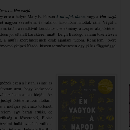
Crows – Hat varjú
 A tolvajok tánca
Hat varjú
y erre a helyre Mary E. Person
, vagy a 
kerüljön, mindkét könyvet nagyon szerettem, és valahol hasonlóan hatottak rám. Végül a 
tem, talán a rendkívül fordulatos cselekmény, a szuper alaptörténet, 
tően jól eltalált karakterei miatt. Leigh Bardugo valami tökéletesen 
tet, a műfaj szerelmeseinek csak ajánlani tudom. Remélem, jövőre 
Könyvmolyképző Kiadó, hiszen természetesen egy jó kis függővéggel 
nézek ezen a listán, szinte az 
tottam arra, hogy kedvencek 
lesznek, valamiféle véletlen folytán esett rájuk a választásom annak idején. Az 
júsági történetre számítottam, 
 a műfajra jellemző történeti 
relem, egy baráti árulás, de 
ültség a főszereplő, Eloise 
zelmi hullámvasúttá válik a 
rűen teljesen belefeledkezik a 