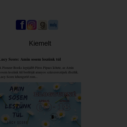
Kiemelt
Lucy Score: Amin sosem leszünk túl
A Pioneer Books legújabb Piros Pipacs kötete, az Amin
sosem leszünk túl borítóját aranyos százszorszépek díszítik.
Lucy Score lehengerlő rom...