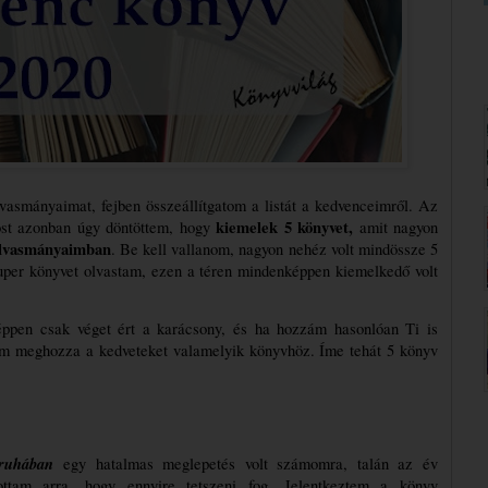
asmányaimat, fejben összeállítgatom a listát a kedvenceimről. Az
kiemelek 5 könyvet,
most azonban úgy döntöttem, hogy
amit nagyon
olvasmányaimban
. Be kell vallanom, nagyon nehéz volt mindössze 5
zuper könyvet olvastam, ezen a téren mindenképpen kiemelkedő volt
éppen csak véget ért a karácsony, és ha hozzám hasonlóan Ti is 
em meghozza a kedveteket valamelyik könyvhöz. Íme tehát 5 könyv 
ruhában
 egy hatalmas meglepetés volt számomra, talán az év 
ttam arra, hogy ennyire tetszeni fog. Jelentkeztem a könyv 