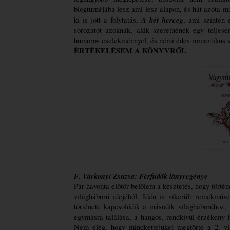
blogturnéjába lesz ami lesz alapon, és hát azóta má
A két herceg
ki is jött a folytatás, 
, ami szintén 
sorozatot azoknak, akik szeretnének egy teljesen 
humoros cselekménnyel, és némi édes romantikus sz
ÉRTÉKELÉSEM A KÖNYVRŐL
F. Várkonyi Zsuzsa: Férfiidők ​lányregénye
Pár havonta előtör belőlem a késztetés, hogy törté
világháború idejéből. Idén is sikerült remekmű
története kapcsolódik a második világháborúhoz,
egymásra találása, a hangos, rendkívül érzékeny f
Nem elég, hogy 
mindkettejüket
 megtörte a 2. vi