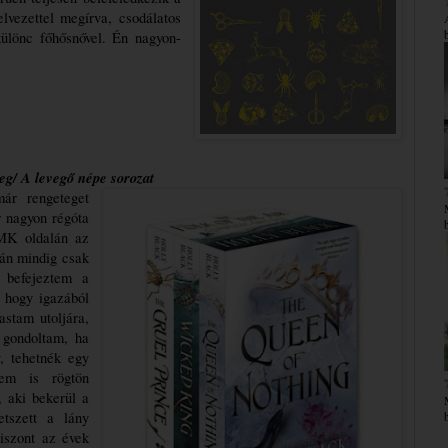
vezettel megírva, csodálatos 
 különc főhősnővel. Én nagyon-
eg/ A levegő népe sorozat
ár rengeteget 
 nagyon régóta 
MK oldalán az 
án mindig csak 
 befejeztem a 
 hogy igazából 
vastam utoljára, 
 gondoltam, ha 
 tehetnék egy 
m is rögtön 
 aki bekerül a 
tszett a lány 
iszont az évek 