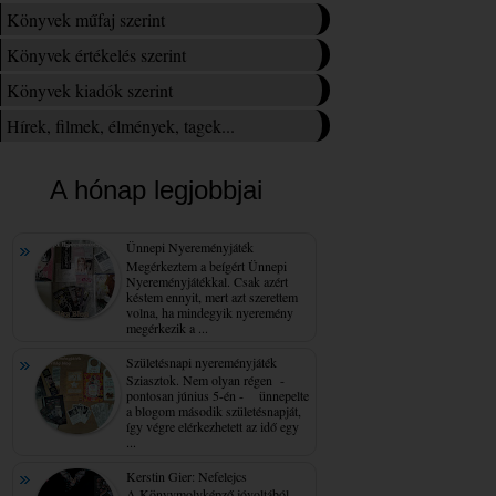
Könyvek műfaj szerint
Könyvek értékelés szerint
Könyvek kiadók szerint
Hírek, filmek, élmények, tagek...
A hónap legjobbjai
Ünnepi Nyereményjáték
Megérkeztem a beígért Ünnepi
Nyereményjátékkal. Csak azért
késtem ennyit, mert azt szerettem
volna, ha mindegyik nyeremény
megérkezik a ...
Születésnapi nyereményjáték
Sziasztok. Nem olyan régen -
pontosan június 5-én - ünnepelte
a blogom második születésnapját,
így végre elérkezhetett az idő egy
...
Kerstin Gier: Nefelejcs
A Könyvmolyképző jóvoltából