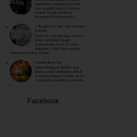
hazánkban is megjelent Kerstin
Gier legújabb könyve Nefelejcs
címmel. Ennek örömére a
Blogturné Klub bloggerei b...
J. Bengtsson: Cake - Egy ​szerelem
története
Ismét egy rocksztár kap szerepet a
Könyvmolyképző Kiadó
gondozásában tavaly év végén
megjelent CAKE Egy szerelem
története könyvben. Ezúttal...
Autumn Book Tag
Habár jelenleg az időjárás nem
tükrözi, mégis elérkezett a diákok
és tanárok rettegett évszaka, az ősz.
A nappalok rövidülnek, a levelek...
Facebook