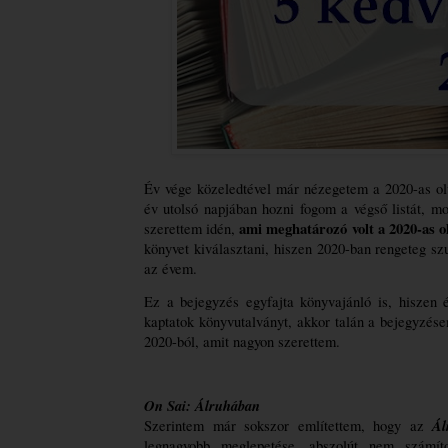
Év vége közeledtével már nézegetem a 2020-as olv
év utolsó napjában hozni fogom a végső listát, 
ami meghatározó volt a 2020-as 
szerettem idén,
könyvet kiválasztani, hiszen 2020-ban rengeteg s
az évem.
Ez a bejegyzés egyfajta könyvajánló is, hiszen 
kaptatok könyvutalványt, akkor talán a bejegyzés
2020-ból, amit nagyon szerettem.
On Sai: Álruhában
Ál
Szerintem már sokszor említettem, hogy az 
legnagyobb meglepetése, abszolút nem számíto