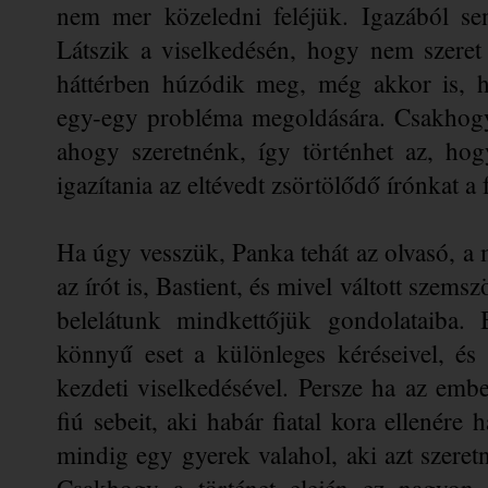
nem mer közeledni feléjük. Igazából se
Látszik a viselkedésén, hogy nem szeret
háttérben húzódik meg, még akkor is, h
egy-egy probléma megoldására. Csakhogy 
ahogy szeretnénk, így történhet az, hog
igazítania az eltévedt zsörtölődő írónkat a
Ha úgy vesszük, Panka tehát az olvasó, a
az írót is, Bastient, és mivel váltott szemsz
belelátunk mindkettőjük gondolataiba. 
könnyű eset a különleges kéréseivel, és 
kezdeti viselkedésével. Persze ha az ember
fiú sebeit, aki habár fiatal kora ellenére 
mindig egy gyerek valahol, aki azt szere
Csakhogy a történet elején ez nagyon n