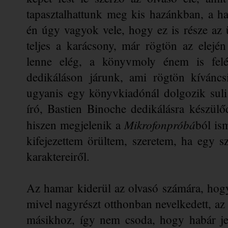
tapasztalhattunk meg kis hazánkban, a hav
én úgy vagyok vele, hogy ez is része az ü
teljes a karácsony, már rögtön az elejé
lenne elég, a könyvmoly énem is feléb
dedikáláson járunk, ami rögtön kíváncsi
ugyanis egy könyvkiadónál dolgozik suli m
író, Bastien Binoche dedikálásra készülő
Mikrofonpróbá
hiszen megjelenik a 
ból is
kifejezettem örültem, szeretem, ha egy s
karaktereiről.
Az hamar kiderül az olvasó számára, hogy
mivel nagyrészt otthonban nevelkedett, az é
másikhoz, így nem csoda, hogy habár jel