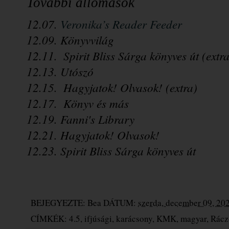
További állomások
12.07. 
Veronika’s Reader Feeder
12.09. Könyvvilág
12.11.  Spirit Bliss Sárga könyves út (extra
12.13. Utószó
12.15.  Hagyjatok! Olvasok! (extra)
12.17.  Könyv és más
12.19. Fanni's Library
12.21. Hagyjatok! Olvasok!
12.23. Spirit Bliss Sárga könyves út
BEJEGYEZTE:
Bea
DÁTUM:
szerda, december 09, 20
CÍMKÉK:
4.5
,
ifjúsági
,
karácsony
,
KMK
,
magyar
,
Rácz