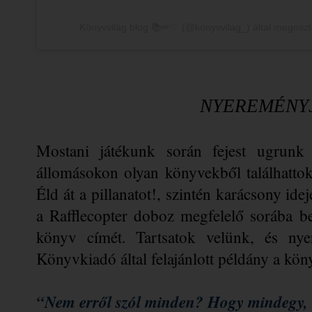
Könyvvilág blog 📚✏♡ (@konyvvilag_) által megoszt
NYEREMÉNY
Mostani játékunk során fejest ugrunk 
állomásokon olyan könyvekből találhattok
Éld át a pillanatot!, szintén karácsony ide
a Rafflecopter doboz megfelelő sorába beí
könyv címét. Tartsatok velünk, és ny
Könyvkiadó által felajánlott példány a kön
“Nem erről szól minden? Hogy mindegy, m