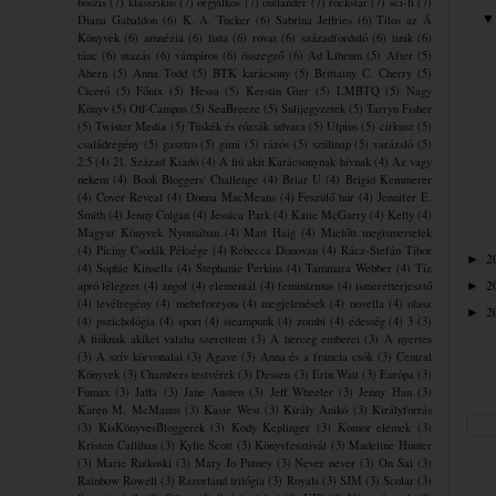
boszis
(7)
klasszikus
(7)
orgyilkos
(7)
outlander
(7)
rockstar
(7)
sci-fi
(7)
Diana Gabaldon
(6)
K. A. Tucker
(6)
Sabrina Jeffries
(6)
Tilos az Á
Könyvek
(6)
amnézia
(6)
lista
(6)
rovat
(6)
századforduló
(6)
tinik
(6)
tánc
(6)
utazás
(6)
vámpíros
(6)
összegző
(6)
Ad Librum
(5)
After
(5)
Ahern
(5)
Anna Todd
(5)
BTK karácsony
(5)
Brittainy C. Cherry
(5)
Ciceró
(5)
Főnix
(5)
Hessa
(5)
Kerstin Gier
(5)
LMBTQ
(5)
Nagy
Könyv
(5)
Off-Campus
(5)
SeaBreeze
(5)
Sulijegyzetek
(5)
Tarryn Fisher
(5)
Twister Media
(5)
Tüskék és rózsák udvara
(5)
Ulpius
(5)
cirkusz
(5)
családregény
(5)
gasztro
(5)
gimi
(5)
rázós
(5)
szülinap
(5)
varázsló
(5)
2.5
(4)
21. Század Kiadó
(4)
A fiú akit Karácsonynak hívnak
(4)
Az vagy
nekem
(4)
Book Bloggers' Challenge
(4)
Briar U
(4)
Brigid Kemmerer
(4)
Cover Reveal
(4)
Donna MacMeans
(4)
Feszülő húr
(4)
Jennifer E.
Smith
(4)
Jenny Colgan
(4)
Jessica Park
(4)
Katie McGarry
(4)
Kelly
(4)
Magyar Könyvek Nyomában
(4)
Matt Haig
(4)
Mielőtt megismertelek
(4)
Piciny Csodák Péksége
(4)
Rebecca Donovan
(4)
Rácz-Stefán Tibor
2
►
(4)
Sophie Kinsella
(4)
Stephanie Perkins
(4)
Tammara Webber
(4)
Tíz
2
apró lélegzet
(4)
angol
(4)
elementál
(4)
feminizmus
(4)
ismeretterjesztő
►
(4)
levélregény
(4)
mebeforeyou
(4)
megjelenések
(4)
novella
(4)
olasz
2
►
(4)
pszichológia
(4)
sport
(4)
steampunk
(4)
zombi
(4)
édesség
(4)
3
(3)
A fiúknak akiket valaha szerettem
(3)
A herceg emberei
(3)
A nyertes
(3)
A szív körvonalai
(3)
Agave
(3)
Anna és a francia csók
(3)
Central
Könyvek
(3)
Chambers testvérek
(3)
Dessen
(3)
Erin Watt
(3)
Európa
(3)
Fumax
(3)
Jaffa
(3)
Jane Austen
(3)
Jeff Wheeler
(3)
Jenny Han
(3)
Karen M. McManus
(3)
Kasie West
(3)
Király Anikó
(3)
Királyforrás
(3)
KisKönyvesBloggerek
(3)
Kody Keplinger
(3)
Komor elemek
(3)
Kristen Callihan
(3)
Kylie Scott
(3)
Könyvfesztivál
(3)
Madeline Hunter
(3)
Marie Rutkoski
(3)
Mary Jo Putney
(3)
Never never
(3)
On Sai
(3)
Rainbow Rowell
(3)
Razorland trilógia
(3)
Royals
(3)
SJM
(3)
Scolar
(3)