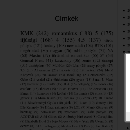
2
►
Címkék
2
►
2
►
2
KMK
(242)
romantikus
(188)
5
(175)
►
2
ifjúsági
(168)
4
(155)
4.5
(137)
►
vörös
pöttyös
(121)
fantasy
(108)
new adult
(104)
BTK
(101)
2
►
megérintett
(80)
magyar
(76)
rubin pöttyös
(71)
YA
2
▼
(60)
Maxim
(57)
történelmi romantikus
(55)
5*
(53)
General Press
(41)
karácsony
(36)
zenés
(32)
ünnepi
(31)
disztópikus
(30)
MúltKor
(29)
Libri
(28)
arany pöttyös
(27)
3.5
(25)
Athenaeum
(25)
háborús
(25)
19. század
(24)
Menő
Könyvek
(24)
20. század
(23)
Book Tag
(23)
elmélkedés
(22)
Gabo
(21)
család
(21)
történelem
(20)
gyász
(18)
Sarah J. Maas
(17)
kedvenc
(17)
tündér
(17)
JLA
(16)
betegség
(16)
mesés
(16)
erotikus
(15)
thriller
(15)
Collen Hoover
(14)
The Selection
(14)
filmes
(14)
humoros
(14)
kolibri
(14)
Insomnia
(13)
chick lit
(13)
gyerek
(13)
Móra Kiadó
(12)
erőszak
(12)
krimi
(12)
18. század
(11)
Böszörményi Gyula
(10)
játék
(10)
luxen
(10)
élmény
(10)
Elle Kennedy
(9)
Hónap rajongója
(9)
LOL
(9)
Manó Könyvek
(9)
barátság
(9)
holokauszt
(9)
nyomozós
(9)
zafír pöttyös
(9)
ACOTAR
(8)
Abbi Glines
(8)
Ambrózy báró esetei
(8)
Cartaphilus
(8)
Elizabeth Hoyt
(8)
Jojo Moyes
(8)
New York
(8)
Üvegtrón
(8)
évzáró
(8)
BTK rendhagyó
(7)
Maiden Lane
(7)
Park
(7)
Tavi Kata
(7)