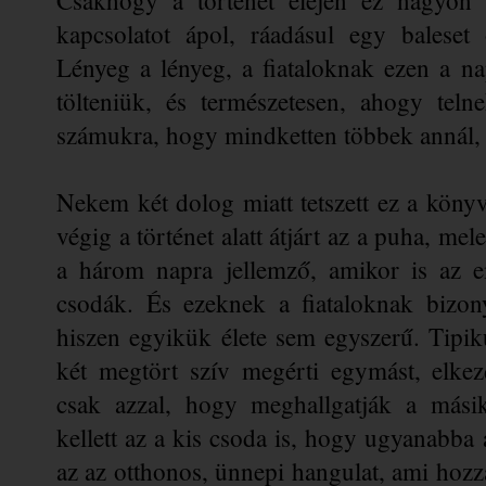
kapcsolatot ápol, ráadásul egy baleset ö
Lényeg a lényeg, a fiataloknak ezen a na
tölteniük, és természetesen, ahogy teln
számukra, hogy mindketten többek annál, 
Nekem két dolog miatt tetszett ez a könyv
végig a történet alatt átjárt az a puha, mel
a három napra jellemző, amikor is az em
csodák. És ezeknek a fiataloknak bizon
hiszen egyikük élete sem egyszerű. Tipik
két megtört szív megérti egymást, elke
csak azzal, hogy meghallgatják a másik
kellett az a kis csoda is, hogy ugyanabba a
az az otthonos, ünnepi hangulat, ami hozz