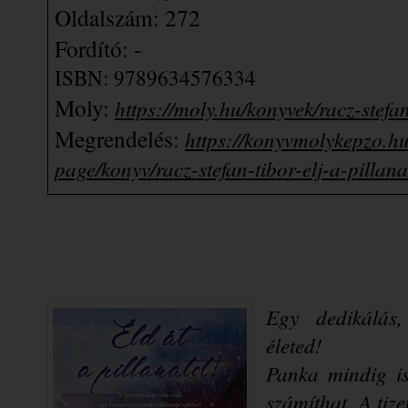
Oldalszám: 272
Fordító: -
ISBN: 
9789634576334
Moly: 
https://moly.hu/konyvek/racz-stefan
Megrendelés: 
https://konyvmolykepzo.hu
page/konyv/racz-stefan-tibor-elj-a-pilla
Egy dedikálás,
Panka mindig is
számíthat. A tize