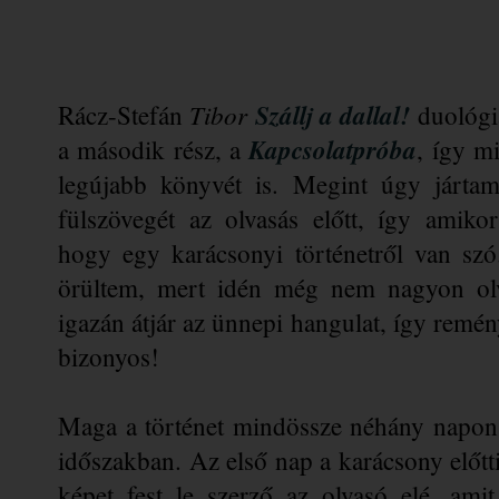
Tibor 
Szállj a dallal!
Rácz-Stefán 
 duológi
Kapcsolatpróba
a második rész, a 
, így m
legújabb könyvét is. Megint úgy járta
fülszövegét az olvasás előtt, így amikor
hogy egy karácsonyi történetről van szó
örültem, mert idén még nem nagyon olv
igazán átjár az ünnepi hangulat, így remén
bizonyos!
Maga a történet mindössze néhány napon k
időszakban. Az első nap a karácsony előtti
képet fest le szerző az olvasó elé, ami