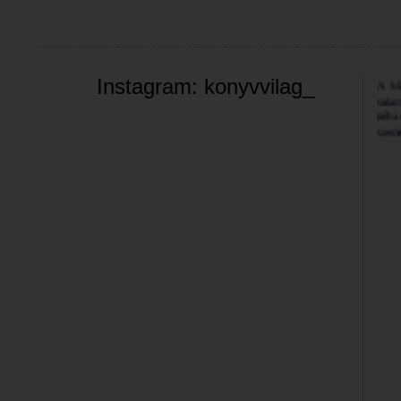
Üdvöz
A bl
Instagram: konyvvilag_
valam
néha 
szemé
Jó bö
Bea