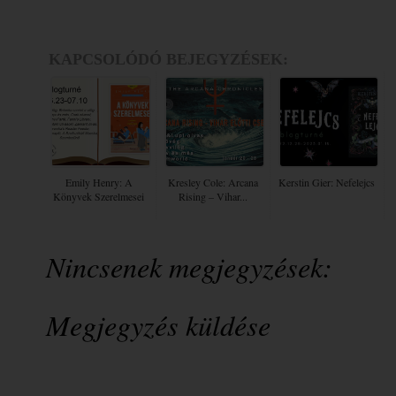
KAPCSOLÓDÓ BEJEGYZÉSEK:
Emily Henry: A
Kresley Cole: Arcana
Kerstin Gier: Nefelejcs
Könyvek Szerelmesei
Rising – Vihar...
Nincsenek megjegyzések:
Megjegyzés küldése