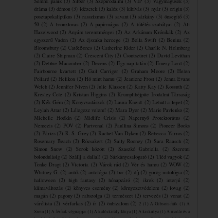
Semmi pánik
(3)
Silber
(3)
Szépirodalmi
(3)
VIP
(3)
Vágymágusok
(3)
dráma
(3)
démon
(3)
idézetek
(3)
kalóz
(3)
kihívás
(3)
nyár
(3)
origin
(3)
posztapokaliptikus
(3)
rasszizmus
(3)
savant
(3)
sárkány
(3)
önsegítő
(3)
50
(2)
A bronzlovas
(2)
A papírmágus
(2)
A túlélés szabályai
(2)
Ali
Hazelwood
(2)
Anyám teremtményei
(2)
Az Arkánum Krónikák
(2)
Az
egyszerű Vadon
(2)
Az éjszaka hercege
(2)
Bella Swift
(2)
Benina
(2)
Bloomsbury
(2)
Cat&Bones
(2)
Catherine Rider
(2)
Charlie N. Holmberg
(2)
Claire Shipman
(2)
Crescent City
(2)
Csontszüret
(2)
David Levithan
(2)
Debbie Macomber
(2)
Decens
(2)
Egy nap talán
(2)
Emery Lord
(2)
Fairbourne kvartett
(2)
Gail Carriger
(2)
Graham Moore
(2)
Helen
Pollard
(2)
Helikon
(2)
Hó mint hamu
(2)
Jeaniene Frost
(2)
Jenna Evans
Welch
(2)
Jennifer Niven
(2)
Julie Klassen
(2)
Katty Kay
(2)
Kossuth
(2)
Kresley Cole
(2)
Kristan Higgins
(2)
Krumplihéjpite ​Irodalmi Társaság
(2)
Kék Gém
(2)
Könyvvadászok
(2)
Laura Kneidl
(2)
Lehull a lepel
(2)
Leylah Attar
(2)
Lélegezz velem!
(2)
Mara Dyer
(2)
Marie Pavlenko
(2)
Michelle Hodkin
(2)
Midlife Crisis
(2)
Napernyő Protektorátus
(2)
Nemezis
(2)
POV
(2)
Partvonal
(2)
Paullina Simons
(2)
Pioneer Books
(2)
Párizs
(2)
R. S. Grey
(2)
Rachel Van Dyken
(2)
Rebecca Yarros
(2)
Rosemary Beach
(2)
Rózsakert
(2)
Sally Rooney
(2)
Sara Raasch
(2)
Simon Snow
(2)
Sorok között
(2)
Szaszkó Gabriella
(2)
Szeretni
bolondulásig
(2)
Szállj a dallal!
(2)
Sárkánycsalogató
(2)
Tiéd vagyok
(2)
Tonke Dragt
(2)
Victoria
(2)
Várok rád
(2)
Vér és hamu
(2)
WOW
(2)
Whitney G.
(2)
antik
(2)
antológia
(2)
bor
(2)
díj
(2)
görög mitológia
(2)
halloween
(2)
high fantasy
(2)
hónapzáró
(2)
ikrek
(2)
interjú
(2)
klímaváltozás
(2)
könyves esemény
(2)
környezetvédelem
(2)
lovag
(2)
magán
(2)
pagony
(2)
rabszolga
(2)
természet
(2)
tervezés
(2)
vonat
(2)
várólista
(2)
vérfarkas
(2)
ír
(2)
önbizalom
(2)
2
(1)
A Gibson-fiúk
(1)
A
Szem
(1)
A férfiak végnapjai
(1)
A kalózkirály lánya
(1)
A kiskutya
(1)
A madár és a