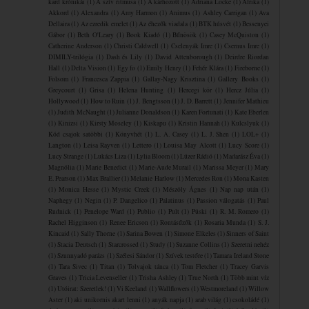
kard krónikái
(1)
A szív ritmusa
(1)
A ​kárhozott
(1)
Adriana Locke
(1)
Afrika
(1)
Akkord
(1)
Alexandra
(1)
Amy Harmon
(1)
Animus
(1)
Ashley Carrigan
(1)
Ava
Dellaira
(1)
Az ezredik emelet
(1)
Az éhezők viadala
(1)
BTK húsvét
(1)
Bessenyei
Gábor
(1)
Beth O'Leary
(1)
Book Kiadó
(1)
Bűnösök
(1)
Casey McQuiston
(1)
Catherine Anderson
(1)
Christi Caldwell
(1)
Cselenyák Imre
(1)
Csernus Imre
(1)
DIMILY-trilógia
(1)
Dash és Lily
(1)
David Attenborough
(1)
Deirdre Riordan
Hall
(1)
Delta Vision
(1)
Egy fo
(1)
Emily Henry
(1)
Fehér Klára
(1)
Fireborne
(1)
Folsom
(1)
Francesca Zappia
(1)
Gallay-Nagy Krisztina
(1)
Gallery Books
(1)
Greycourt
(1)
Grisa
(1)
Helena Hunting
(1)
Hercegi kör
(1)
Hercz Júlia
(1)
Hollywood
(1)
How to Ruin
(1)
J. Bengtsson
(1)
J. D. Barrett
(1)
Jennifer Mathieu
(1)
Judith McNaught
(1)
Julianne Donaldson
(1)
Karen Fortunati
(1)
Kate Eberlen
(1)
Kinizsi
(1)
Kirsty Moseley
(1)
Kiskapu
(1)
Kristin Hannah
(1)
Kulcslyuk
(1)
Kód csajok satöbbi
(1)
Könyvhét
(1)
L. A. Casey
(1)
L. J. Shen
(1)
LOL+
(1)
Langton
(1)
Leisa Rayven
(1)
Lettero
(1)
Louisa May Alcott
(1)
Lucy Score
(1)
Lucy Strange
(1)
Lukács Liza
(1)
Lylia Bloom
(1)
Lúzer Rádió
(1)
Madarász Éva
(1)
Magnólia
(1)
Marie Benedict
(1)
Marie-Aude Murail
(1)
Marissa Meyer
(1)
Mary
E. Pearson
(1)
Max Brallier
(1)
Melanie Harlow
(1)
Mercedes Ron
(1)
Mona Kasten
(1)
Monica Hesse
(1)
Mystic Creek
(1)
Mészöly Ágnes
(1)
Nap nap után
(1)
Naphegy
(1)
Negin
(1)
P. Dangelico
(1)
Palatinus
(1)
Passion válogatás
(1)
Paul
Rudnick
(1)
Penelope Ward
(1)
Publio
(1)
Pult
(1)
Püski
(1)
R. M. Romero
(1)
Rachel Higginson
(1)
Renee Ericson
(1)
Rontásűzők
(1)
Rosaria Munda
(1)
S. J.
Kincaid
(1)
Sally Thorne
(1)
Sarina Bowen
(1)
Simone Elkeles
(1)
Sinners of Saint
(1)
Stacia Deutsch
(1)
Starcrossed
(1)
Study
(1)
Suzanne Collins
(1)
Szeretni nehéz
(1)
Szunnyadó parázs
(1)
Szélesi Sándor
(1)
Szívek testőre
(1)
Tamara Ireland Stone
(1)
Tara Sivec
(1)
Titan
(1)
Tolvajok ​tánca
(1)
Tom Fletcher
(1)
Tracey Garvis
Graves
(1)
Tricia Levenseller
(1)
Trisha Ashley
(1)
True North
(1)
Több mint víz
(1)
Utóirat: Szeretlek!
(1)
Vi Keeland
(1)
Wallflowers
(1)
Westmoreland
(1)
Willow
Aster
(1)
aki unikornis akart lenni
(1)
anyák napja
(1)
arab világ
(1)
csokoládé
(1)