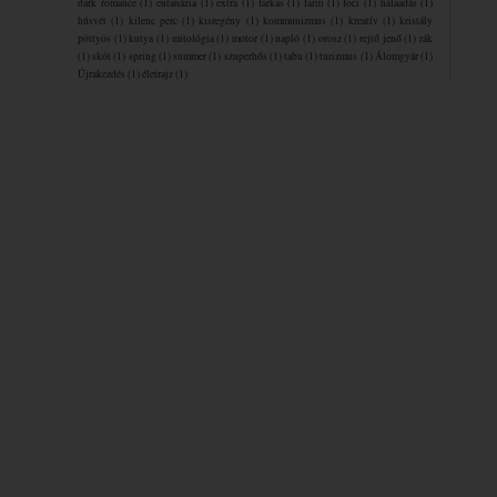
dark romance
(1)
eutanázia
(1)
extra
(1)
farkas
(1)
farm
(1)
foci
(1)
hálaadás
(1)
húsvét
(1)
kilenc perc
(1)
kisregény
(1)
kommunizmus
(1)
kreatív
(1)
kristály
pöttyös
(1)
kutya
(1)
mitológia
(1)
motor
(1)
napló
(1)
orosz
(1)
rejtő jenő
(1)
rák
(1)
skót
(1)
spring
(1)
summer
(1)
szuperhős
(1)
tabu
(1)
turizmus
(1)
Álomgyár
(1)
Újrakezdés
(1)
életrajz
(1)