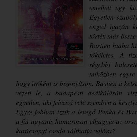
emellett egy ki
Egyetlen szabály 
enged igazán kö
Bastien hiába hír
tökéletes. A tiz
régebbi baleseté
miközben egyre
hogy íróként is bizonyítson. Bastien a két
vezeti le, a budapesti dedikálásán vi
Egyre jobban izzik a levegő Panka és Basti
a fiú ugyanis hamarosan elhagyja az orsz
karácsonyi csoda válthatja valóra?