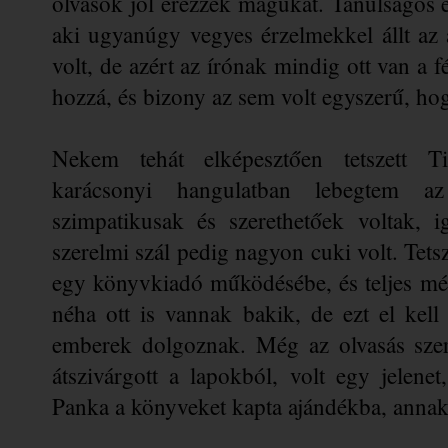
olvasók jól érezzék magukat. Tanulságos érz
aki ugyanúgy vegyes érzelmekkel állt az az
volt, de azért az írónak mindig ott van a f
hozzá, és bizony az sem volt egyszerű, hog
Nekem tehát elképesztően tetszett Ti
karácsonyi hangulatban lebegtem az
szimpatikusak és szerethetőek voltak, i
szerelmi szál pedig nagyon cuki volt. Tetsz
egy könyvkiadó működésébe, és teljes mé
néha ott is vannak bakik, de ezt el kell
emberek dolgoznak. Még az olvasás szere
átszivárgott a lapokból, volt egy jelene
Panka a könyveket kapta ajándékba, annak 