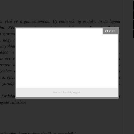
z első év a gimnáziumban. Új emberek, új osztály, tiszta lappal 
ulni. Két ember mégsem várja az első napot: Sven és Parker. 
n szoronganak, és nem véletlenül…
, hogy az epilepsziája miatt ő lesz a furcsa gyerek, ezért rögtön 
únyolódik.
lágba vetett bizalma egy betöréses rablás után romokban hever. 
z öccsei allergiája miatt meg kellett válnia Alaskától, mindennél 
retett hófehér kutyájától, aki vigaszt és biztonságot jelentett a 
zonban egy nap felfedezi őt az iskola előtt. Követni kezdi, és 
z éjszakáit Alaskával tölti. Míg a kutyát simogatja, titkokat hallgat 
 gazdájától. Lassan eljut oda, hogy segítsen és segítséget tudjon 
Powered by
Helplogger
 fordulatos és érzelmes regény Anna Woltztól a tőle megszokott 
gadó stílusban.
ztikusabb, hogy sosincs elegük az emberből."