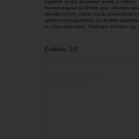
leginkább pozitív üzeneteket hordoz a történet.
bizonyos dolgokat az életben, amin változtatni nem,
második esélyről, amelyet Alaska közreműködése mé
epilepsziával kapcsolatban, kicsit többet megtudhat
és a kutya kapcsolatát. Tanulságos, érzelmes, egy 
Értékelés: 5/5