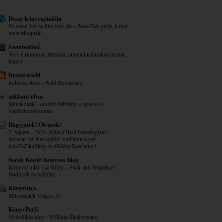
Deszy könyvajánlója
Ez aztán furcsa film lesz, de a BookTok girlie-k már
most rákaptak!
Szembetűnő
Nick Crumpton: Minden, amit a madarakról tudtál,
hamis!
Dreamworld
Rebecca Ross - Wild Reverence
zakkant olvas
júliusi zárás - ezerrel dübörög a nyár és a
várólistacsökkentés
Hagyjatok! Olvasok!
7. fejezet - 2026. július | Havi összefoglaló ~
Sorozat- és filmAjánló, ranD0msÁgok,
hAuTaZikaMoly és élMényBeszámoló
Sorok Között Könyves Blog
Könyvkritika: Lia Riley – Puck ​and Prejudice:
Bodicsek és balítélet
Könyvutca
Művészetek Völgye 35
KönyvParfé
10 érdekes tény - William Shakespeare