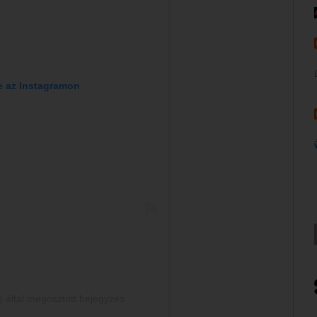
e az Instagramon
 által megosztott bejegyzés