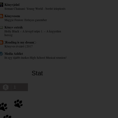
Könyvjelző
Soman Chainani: Young World - borító leleplezés
Könyvesem
Maggie Fenton: Erényes ​gazember
Könyv extrák
Holly Black – A levegő népe 1. – A kegyetlen
herceg
҉ Reading is my dream ҉
Könyves évzáró | 2017
Media Addict
Itt egy újabb énekes High School Musical reunion!
Stat
1