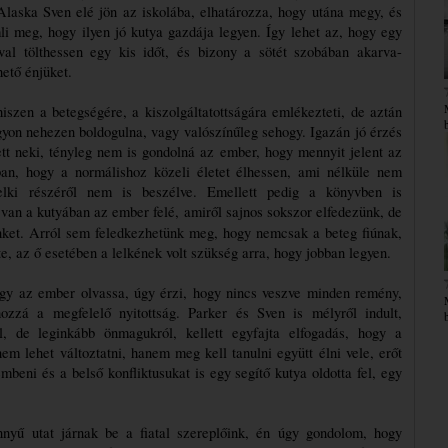
laska Sven elé jön az iskolába, elhatározza, hogy utána megy, és 
li meg, hogy ilyen jó kutya gazdája legyen. Így lehet az, hogy egy 
al tölthessen egy kis időt, és bizony a sötét szobában akarva-
hető énjüket.
iszen a betegségére, a kiszolgáltatottságára emlékezteti, de aztán 
gyon nehezen boldogulna, vagy valószínűleg sehogy. Igazán jó érzés 
ett neki, tényleg nem is gondolná az ember, hogy mennyit jelent az 
bban, hogy a normálishoz közeli életet élhessen, ami nélküle nem 
elki részéről nem is beszélve. Emellett pedig a könyvben is 
van a kutyában az ember felé, amiről sajnos sokszor elfedezünk, de 
minket. Arról sem feledkezhetünk meg, hogy nemcsak a beteg fiúnak, 
te, az ő esetében a lelkének volt szükség arra, hogy jobban legyen. 
gy az ember olvassa, úgy érzi, hogy nincs veszve minden remény, 
zzá a megfelelő nyitottság. Parker és Sven is mélyről indult, 
l, de leginkább önmagukról, kellett egyfajta elfogadás, hogy a 
 lehet változtatni, hanem meg kell tanulni együtt élni vele, erőt 
beni és a belső konfliktusukat is egy segítő kutya oldotta fel, egy 
yű utat járnak be a fiatal szereplőink, én úgy gondolom, hogy 