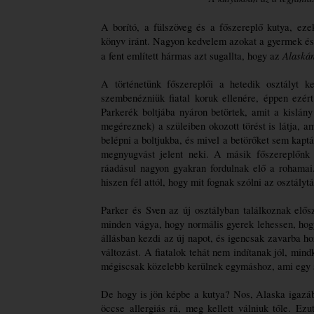
A borító, a fülszöveg és a főszereplő kutya, eze
könyv iránt. Nagyon kedvelem azokat a gyermek és 
Alaská
a fent említett hármas azt sugallta, hogy az 
A történetünk főszereplői a hetedik osztályt k
szembenézniük fiatal koruk ellenére, éppen ezért
Parkerék boltjába nyáron betörtek, amit a kislány
megéreznek) a szüleiben okozott törést is látja, 
belépni a boltjukba, és mivel a betörőket sem kapt
megnyugvást jelent neki. A másik főszereplőnk S
ráadásul nagyon gyakran fordulnak elő a rohamai.
hiszen fél attól, hogy mit fognak szólni az osztály
Parker és Sven az új osztályban találkoznak elős
minden vágya, hogy normális gyerek lehessen, hogy
állásban kezdi az új napot, és igencsak zavarba hoz
változást. A fiatalok tehát nem indítanak jól, mi
mégiscsak közelebb kerülnek egymáshoz, ami egy 
De hogy is jön képbe a kutya? Nos, Alaska igazábó
öccse allergiás rá, meg kellett válniuk tőle. Ezu