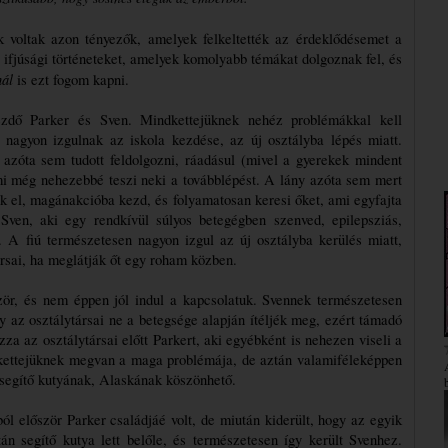
k voltak azon tényezők, amelyek felkeltették az érdeklődésemet a 
ifjúsági történeteket, amelyek komolyabb témákat dolgoznak fel, és 
nál
 is ezt fogom kapni.
ezdő Parker és Sven. Mindkettejüknek nehéz problémákkal kell 
 nagyon izgulnak az iskola kezdése, az új osztályba lépés miatt. 
 azóta sem tudott feldolgozni, ráadásul (mivel a gyerekek mindent 
ami még nehezebbé teszi neki a továbblépést. A lány azóta sem mert 
ák el, magánakcióba kezd, és folyamatosan keresi őket, ami egyfajta 
ven, aki egy rendkívül súlyos betegégben szenved, epilepsziás, 
 A fiú természetesen nagyon izgul az új osztályba kerülés miatt, 
társai, ha meglátják őt egy roham közben. 
zör, és nem éppen jól indul a kapcsolatuk. 
Svennek természetesen 
 az osztálytársai ne a betegsége alapján ítéljék meg, ezért támadó 
za az osztálytársai előtt Parkert, aki egyébként is nehezen viseli a 
ndkettejüknek megvan a maga problémája, de aztán valamiféleképpen 
segítő kutyának, Alaskának köszönhető.
l először Parker családjáé volt, de miután kiderült, hogy az egyik 
tán segítő kutya lett belőle, és természetesen így került Svenhez. 