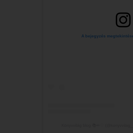
 A bejegyzés megtekintés
Könyvvilág blog 📚✏♡ (@konyvvilag_)