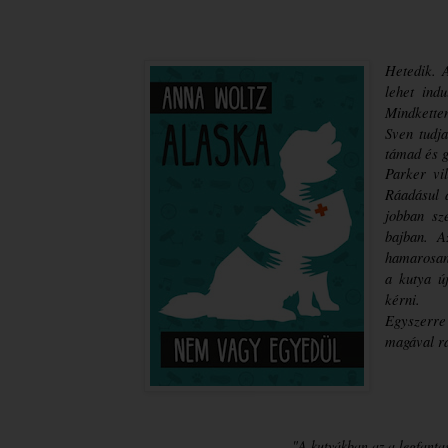
Hetedik. A
lehet ind
Mindkette
Sven tudja
támad és g
Parker vi
Ráadásul a
jobban sze
bajban. A
hamarosan a
a kutya új
kérni.
Egyszerre
magával ra
"A kutyákban az a legfantas