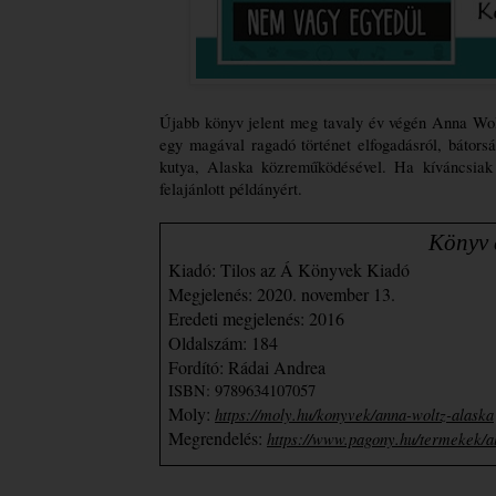
Újabb könyv jelent meg tavaly év végén Anna Wol
egy magával ragadó történet elfogadásról, bátorsá
kutya, Alaska közreműködésével. Ha kíváncsiak v
felajánlott példányért.
                               
Kiadó: Tilos az Á Könyvek Kiadó
Megjelenés: 2020. november 13.
Eredeti megjelenés: 2016
Oldalszám: 184
Fordító: Rádai Andrea
ISBN: 
9789634107057
Moly: 
https://moly.hu/konyvek/anna-woltz-alaska
Megrendelés: 
https://www.pagony.hu/termekek/