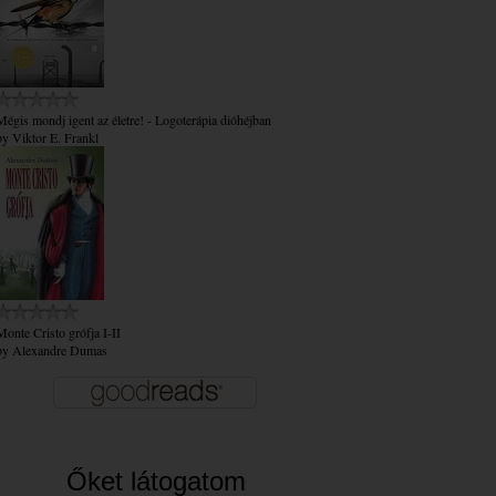
Mégis mondj igent az életre! - Logoterápia dióhéjban
by
Viktor E. Frankl
Monte Cristo grófja I-II
by
Alexandre Dumas
Őket látogatom