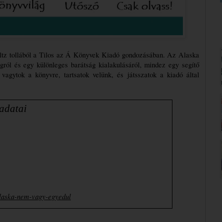
tz tollából a Tilos az Á Könyvek Kiadó gondozásában. Az Alaska 
gról és egy különleges barátság kialakulásáról, mindez egy segítő 
agytok a könyvre, tartsatok velünk, és játsszatok a kiadó által 
                Könyv adatai
alaska-nem-vagy-egyedul