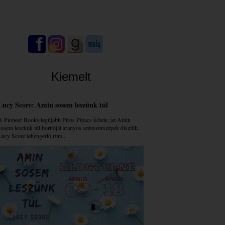
Kiemelt
Lucy Score: Amin sosem leszünk túl
A Pioneer Books legújabb Piros Pipacs kötete, az Amin
sosem leszünk túl borítóját aranyos százszorszépek díszítik.
Lucy Score lehengerlő rom...