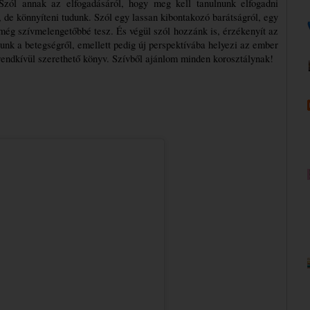
 Szól annak az elfogadásáról, hogy meg kell tanulnunk elfogadni 
 de könnyíteni tudunk. Szól egy lassan kibontakozó barátságról, egy 
g szívmelengetőbbé tesz. És végül szól hozzánk is, érzékenyít az 
unk a betegségről, emellett pedig új perspektívába helyezi az ember 
rendkívül szerethető könyv. Szívből ajánlom minden korosztálynak!