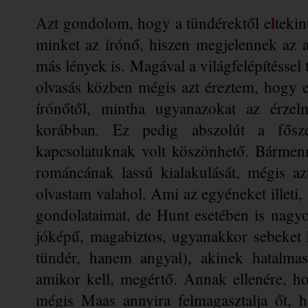
l
Azt gondolom, hogy a tündérektől e
tekin
minket az írónő, hiszen megjelennek az a
más lények is. Magával a világfelépítéssel 
olvasás közben mégis azt éreztem, hogy e
írónőtől, mintha ugyanazokat az érzelm
korábban. Ez pedig abszolút a fősze
kapcsolatuknak volt köszönhető. Bármenn
románcának lassú kialakulását, mégis az
olvastam valahol. Ami az egyéneket illeti,
gondolataimat, de Hunt esetében is nagyo
jóképű, magabiztos, ugyanakkor sebeket h
tündér, hanem angyal), akinek hatalmas 
amikor kell, megértő. Annak ellenére, ho
mégis Maas annyira felmagasztalja őt, 