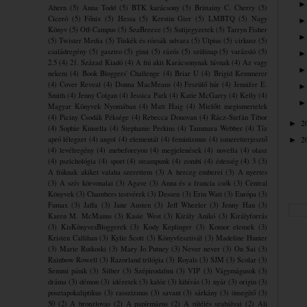
Ahern
(5)
Anna Todd
(5)
BTK karácsony
(5)
Brittainy C. Cherry
(5)
Ciceró
(5)
Főnix
(5)
Hessa
(5)
Kerstin Gier
(5)
LMBTQ
(5)
Nagy
Könyv
(5)
Off-Campus
(5)
SeaBreeze
(5)
Sulijegyzetek
(5)
Tarryn Fisher
(5)
Twister Media
(5)
Tüskék és rózsák udvara
(5)
Ulpius
(5)
cirkusz
(5)
családregény
(5)
gasztro
(5)
gimi
(5)
rázós
(5)
szülinap
(5)
varázsló
(5)
2.5
(4)
21. Század Kiadó
(4)
A fiú akit Karácsonynak hívnak
(4)
Az vagy
nekem
(4)
Book Bloggers' Challenge
(4)
Briar U
(4)
Brigid Kemmerer
(4)
Cover Reveal
(4)
Donna MacMeans
(4)
Feszülő húr
(4)
Jennifer E.
Smith
(4)
Jenny Colgan
(4)
Jessica Park
(4)
Katie McGarry
(4)
Kelly
(4)
Magyar Könyvek Nyomában
(4)
Matt Haig
(4)
Mielőtt megismertelek
(4)
Piciny Csodák Péksége
(4)
Rebecca Donovan
(4)
Rácz-Stefán Tibor
2
►
(4)
Sophie Kinsella
(4)
Stephanie Perkins
(4)
Tammara Webber
(4)
Tíz
2
apró lélegzet
(4)
angol
(4)
elementál
(4)
feminizmus
(4)
ismeretterjesztő
►
(4)
levélregény
(4)
mebeforeyou
(4)
megjelenések
(4)
novella
(4)
olasz
(4)
pszichológia
(4)
sport
(4)
steampunk
(4)
zombi
(4)
édesség
(4)
3
(3)
A fiúknak akiket valaha szerettem
(3)
A herceg emberei
(3)
A nyertes
(3)
A szív körvonalai
(3)
Agave
(3)
Anna és a francia csók
(3)
Central
Könyvek
(3)
Chambers testvérek
(3)
Dessen
(3)
Erin Watt
(3)
Európa
(3)
Fumax
(3)
Jaffa
(3)
Jane Austen
(3)
Jeff Wheeler
(3)
Jenny Han
(3)
Karen M. McManus
(3)
Kasie West
(3)
Király Anikó
(3)
Királyforrás
(3)
KisKönyvesBloggerek
(3)
Kody Keplinger
(3)
Komor elemek
(3)
Kristen Callihan
(3)
Kylie Scott
(3)
Könyvfesztivál
(3)
Madeline Hunter
(3)
Marie Rutkoski
(3)
Mary Jo Putney
(3)
Never never
(3)
On Sai
(3)
Rainbow Rowell
(3)
Razorland trilógia
(3)
Royals
(3)
SJM
(3)
Scolar
(3)
Semmi pánik
(3)
Silber
(3)
Szépirodalmi
(3)
VIP
(3)
Vágymágusok
(3)
dráma
(3)
démon
(3)
idézetek
(3)
kalóz
(3)
kihívás
(3)
nyár
(3)
origin
(3)
posztapokaliptikus
(3)
rasszizmus
(3)
savant
(3)
sárkány
(3)
önsegítő
(3)
50
(2)
A bronzlovas
(2)
A papírmágus
(2)
A túlélés szabályai
(2)
Ali