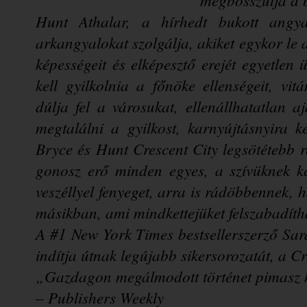
Hunt Athalar, a hírhedt bukott angya
arkangyalokat szolgálja, akiket egykor le ak
képességeit és elképesztő erejét egyetlen 
kell gyilkolnia a főnöke ellenségeit, vi
dúlja fel a városukat, ellenállhatatlan a
megtalálni a gyilkost, karnyújtásnyira 
Bryce és Hunt Crescent City legsötétebb 
gonosz erő minden egyes, a szívüknek ke
veszéllyel fenyeget, arra is rádöbbennek, h
másikban, ami mindkettejüket felszabadíth
A #1 New York Times bestsellerszerző Sar
indítja útnak legújabb sikersorozatát, a Cr
„Gazdagon megálmodott történet pimasz h
– Publishers Weekly