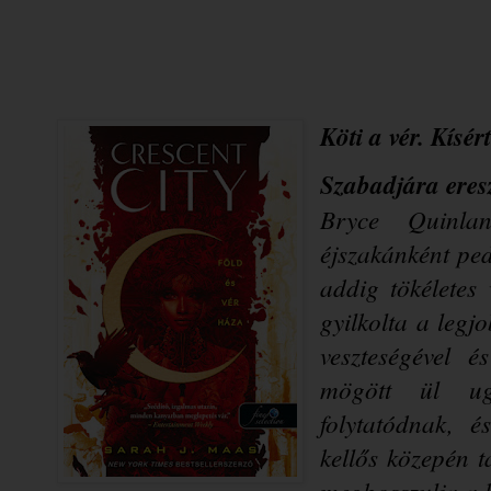
Köti a vér. Kísér
Szabadjára eresz
Bryce Quinla
éjszakánként pedi
addig tökéletes
gyilkolta a legj
veszteségével é
mögött ül ug
folytatódnak, é
kellős közepén t
megbosszulja a b