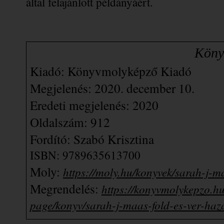
által felajánlott példányáért.
                       
Kiadó: Könyvmolyképző Kiadó
Megjelenés: 2020. december 10.
Eredeti megjelenés: 2020
Oldalszám: 912
Fordító: Szabó Krisztina
ISBN: 
9789635613700
Moly: 
https://moly.hu/konyvek/sarah-j-m
Megrendelés: 
https://konyvmolykepzo.hu
page/konyv/sarah-j-maas-fold-es-ver-haz