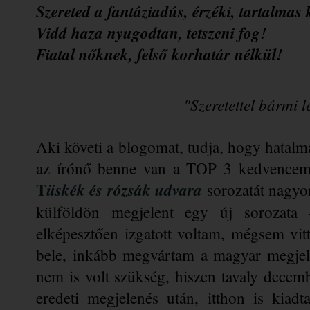
Szereted a fantáziadús, érzéki, tartalmas
Vidd haza nyugodtan, tetszeni fog!
Fiatal nőknek, felső korhatár nélkül!
"Szeretettel bármi l
Aki követi a blogomat, tudja, hogy hatalm
az írónő benne van a TOP 3 kedvencem
T
üskék és rózsák udvara
 sorozatát nagyo
külföldön megjelent egy új sorozata
elképesztően izgatott voltam, mégsem vitt
bele, inkább megvártam a magyar megjele
nem is volt szükség, hiszen tavaly decem
eredeti megjelenés után, itthon is kia