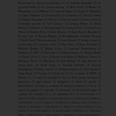
Hazelwood
(2)
Anyám teremtményei
(2)
Az Arkánum Krónikák
(2)
Az
egyszerű Vadon
(2)
Az éjszaka hercege
(2)
Bella Swift
(2)
Benina
(2)
Bloomsbury
(2)
Cat&Bones
(2)
Catherine Rider
(2)
Charlie N. Holmberg
(2)
Claire Shipman
(2)
Crescent City
(2)
Csontszüret
(2)
David Levithan
(2)
Debbie Macomber
(2)
Decens
(2)
Egy nap talán
(2)
Emery Lord
(2)
Fairbourne kvartett
(2)
Gail Carriger
(2)
Graham Moore
(2)
Helen
Pollard
(2)
Helikon
(2)
Hó mint hamu
(2)
Jeaniene Frost
(2)
Jenna Evans
Welch
(2)
Jennifer Niven
(2)
Julie Klassen
(2)
Katty Kay
(2)
Kossuth
(2)
Kresley Cole
(2)
Kristan Higgins
(2)
Krumplihéjpite ​Irodalmi Társaság
(2)
Kék Gém
(2)
Könyvvadászok
(2)
Laura Kneidl
(2)
Lehull a lepel
(2)
Leylah Attar
(2)
Lélegezz velem!
(2)
Mara Dyer
(2)
Marie Pavlenko
(2)
Michelle Hodkin
(2)
Midlife Crisis
(2)
Napernyő Protektorátus
(2)
Nemezis
(2)
POV
(2)
Partvonal
(2)
Paullina Simons
(2)
Pioneer Books
(2)
Párizs
(2)
R. S. Grey
(2)
Rachel Van Dyken
(2)
Rebecca Yarros
(2)
Rosemary Beach
(2)
Rózsakert
(2)
Sally Rooney
(2)
Sara Raasch
(2)
Simon Snow
(2)
Sorok között
(2)
Szaszkó Gabriella
(2)
Szeretni
bolondulásig
(2)
Szállj a dallal!
(2)
Sárkánycsalogató
(2)
Tiéd vagyok
(2)
Tonke Dragt
(2)
Victoria
(2)
Várok rád
(2)
Vér és hamu
(2)
WOW
(2)
Whitney G.
(2)
antik
(2)
antológia
(2)
bor
(2)
díj
(2)
görög mitológia
(2)
halloween
(2)
high fantasy
(2)
hónapzáró
(2)
ikrek
(2)
interjú
(2)
klímaváltozás
(2)
könyves esemény
(2)
környezetvédelem
(2)
lovag
(2)
magán
(2)
pagony
(2)
rabszolga
(2)
természet
(2)
tervezés
(2)
vonat
(2)
várólista
(2)
vérfarkas
(2)
ír
(2)
önbizalom
(2)
2
(1)
A Gibson-fiúk
(1)
A
Szem
(1)
A férfiak végnapjai
(1)
A kalózkirály lánya
(1)
A kiskutya
(1)
A madár és a
kard krónikái
(1)
A szív ritmusa
(1)
A ​kárhozott
(1)
Adriana Locke
(1)
Afrika
(1)
Akkord
(1)
Alexandra
(1)
Amy Harmon
(1)
Animus
(1)
Ashley Carrigan
(1)
Ava
Dellaira
(1)
Az ezredik emelet
(1)
Az éhezők viadala
(1)
BTK húsvét
(1)
Bessenyei
Gábor
(1)
Beth O'Leary
(1)
Book Kiadó
(1)
Bűnösök
(1)
Casey McQuiston
(1)