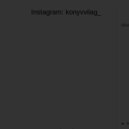
Instagram: konyvvilag_
Üdvöz
A bl
valam
néha 
szemé
Jó bö
Bea
2
►