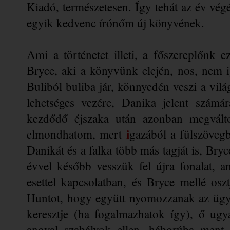
Kiadó, természetesen. Így tehát az év végé
egyik kedvenc írónőm új könyvének.
Ami a történetet illeti, a főszereplőnk ez
Bryce, aki a könyvünk elején, nos, nem iga
Buliból buliba jár, könnyedén veszi a világ
lehetséges vezére, Danika jelent számár
kezdődő éjszaka után azonban megválto
i
elmondhatom, mert 
gazából a fülszövegb
Danikát és a falka több más tagját is, Bryc
évvel később vesszük fel újra fonalat, 
esettel kapcsolatban, és Bryce mellé oszt
Huntot, hogy együtt nyomozzanak az ügy
keresztje (ha fogalmazhatok így), ő ugya
angyal szabályok ellen, háborúba ment s