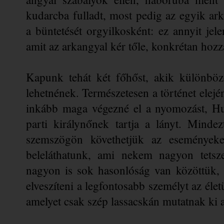
kudarcba fulladt, most pedig az egyik arka
a büntetését orgyilkosként: ez annyit jele
amit az arkangyal kér tőle, konkrétan hozz
Kapunk tehát két főhőst, akik különbö
lehetnének. Természetesen a történet elejé
inkább maga végezné el a nyomozást, Hun
parti királynőnek tartja a lányt. Mindez
szemszögön követhetjük az eseményeket
beleláthatunk, ami nekem nagyon tetsze
nagyon is sok hasonlóság van közöttük, 
elveszíteni a legfontosabb személyt az éle
amelyet csak szép lassacskán mutatnak ki 