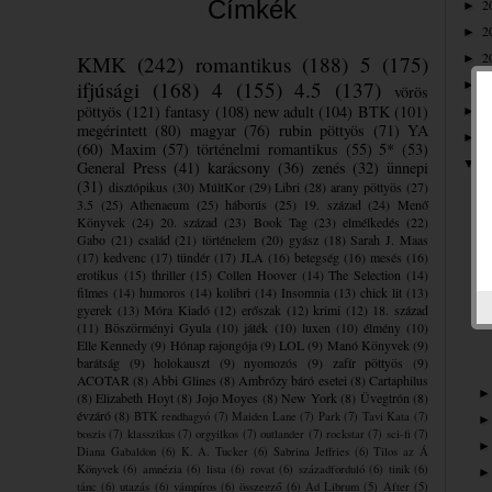
Címkék
2
►
2
►
2
KMK
(242)
romantikus
(188)
5
(175)
►
2
ifjúsági
(168)
4
(155)
4.5
(137)
►
vörös
pöttyös
(121)
fantasy
(108)
new adult
(104)
BTK
(101)
2
►
megérintett
(80)
magyar
(76)
rubin pöttyös
(71)
YA
2
►
(60)
Maxim
(57)
történelmi romantikus
(55)
5*
(53)
2
▼
General Press
(41)
karácsony
(36)
zenés
(32)
ünnepi
(31)
disztópikus
(30)
MúltKor
(29)
Libri
(28)
arany pöttyös
(27)
3.5
(25)
Athenaeum
(25)
háborús
(25)
19. század
(24)
Menő
Könyvek
(24)
20. század
(23)
Book Tag
(23)
elmélkedés
(22)
Gabo
(21)
család
(21)
történelem
(20)
gyász
(18)
Sarah J. Maas
(17)
kedvenc
(17)
tündér
(17)
JLA
(16)
betegség
(16)
mesés
(16)
erotikus
(15)
thriller
(15)
Collen Hoover
(14)
The Selection
(14)
filmes
(14)
humoros
(14)
kolibri
(14)
Insomnia
(13)
chick lit
(13)
gyerek
(13)
Móra Kiadó
(12)
erőszak
(12)
krimi
(12)
18. század
(11)
Böszörményi Gyula
(10)
játék
(10)
luxen
(10)
élmény
(10)
Elle Kennedy
(9)
Hónap rajongója
(9)
LOL
(9)
Manó Könyvek
(9)
barátság
(9)
holokauszt
(9)
nyomozós
(9)
zafír pöttyös
(9)
ACOTAR
(8)
Abbi Glines
(8)
Ambrózy báró esetei
(8)
Cartaphilus
(8)
Elizabeth Hoyt
(8)
Jojo Moyes
(8)
New York
(8)
Üvegtrón
(8)
évzáró
(8)
BTK rendhagyó
(7)
Maiden Lane
(7)
Park
(7)
Tavi Kata
(7)
boszis
(7)
klasszikus
(7)
orgyilkos
(7)
outlander
(7)
rockstar
(7)
sci-fi
(7)
Diana Gabaldon
(6)
K. A. Tucker
(6)
Sabrina Jeffries
(6)
Tilos az Á
Könyvek
(6)
amnézia
(6)
lista
(6)
rovat
(6)
századforduló
(6)
tinik
(6)
tánc
(6)
utazás
(6)
vámpíros
(6)
összegző
(6)
Ad Librum
(5)
After
(5)