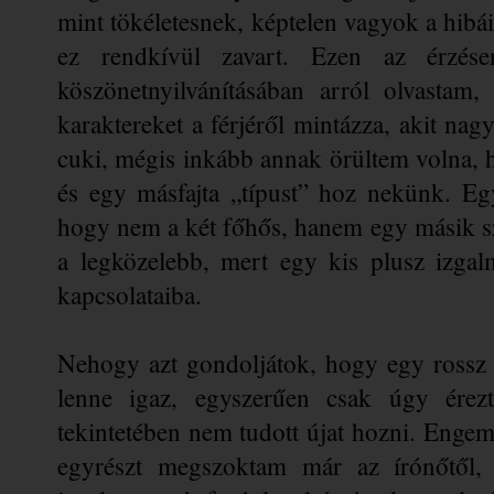
mint tökéletesnek, képtelen vagyok a hibáir
ez rendkívül zavart. Ezen az érzése
köszönetnyilvánításában arról olvastam, 
karaktereket a férjéről mintázza, akit nagy
cuki, mégis inkább annak örültem volna, ha
és egy másfajta „típust” hoz nekünk. E
hogy nem a két főhős, hanem egy másik s
a legközelebb, mert egy kis plusz izgal
kapcsolataiba.
Nehogy azt gondoljátok, hogy egy rossz t
lenne igaz, egyszerűen csak úgy érezt
tekintetében nem tudott újat hozni. Engem
egyrészt megszoktam már az írónőtől, 