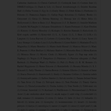
Catherine Anderson
(1)
Christi Caldwell
(1)
Cselenyák Imre
(1)
Csernus Imre
(1)
DIMILY-trilógia
(1)
Dash és Lily
(1)
David Attenborough
(1)
Deirdre Riordan
Hall
(1)
Delta Vision
(1)
Egy fo
(1)
Emily Henry
(1)
Fehér Klára
(1)
Fireborne
(1)
Folsom
(1)
Francesca Zappia
(1)
Gallay-Nagy Krisztina
(1)
Gallery Books
(1)
Greycourt
(1)
Grisa
(1)
Helena Hunting
(1)
Hercegi kör
(1)
Hercz Júlia
(1)
Hollywood
(1)
How to Ruin
(1)
J. Bengtsson
(1)
J. D. Barrett
(1)
Jennifer Mathieu
(1)
Judith McNaught
(1)
Julianne Donaldson
(1)
Karen Fortunati
(1)
Kate Eberlen
(1)
Kinizsi
(1)
Kirsty Moseley
(1)
Kiskapu
(1)
Kristin Hannah
(1)
Kulcslyuk
(1)
Kód csajok satöbbi
(1)
Könyvhét
(1)
L. A. Casey
(1)
L. J. Shen
(1)
LOL+
(1)
Langton
(1)
Leisa Rayven
(1)
Lettero
(1)
Louisa May Alcott
(1)
Lucy Score
(1)
Lucy Strange
(1)
Lukács Liza
(1)
Lylia Bloom
(1)
Lúzer Rádió
(1)
Madarász Éva
(1)
Magnólia
(1)
Marie Benedict
(1)
Marie-Aude Murail
(1)
Marissa Meyer
(1)
Mary
E. Pearson
(1)
Max Brallier
(1)
Melanie Harlow
(1)
Mercedes Ron
(1)
Mona Kasten
(1)
Monica Hesse
(1)
Mystic Creek
(1)
Mészöly Ágnes
(1)
Nap nap után
(1)
Naphegy
(1)
Negin
(1)
P. Dangelico
(1)
Palatinus
(1)
Passion válogatás
(1)
Paul
Rudnick
(1)
Penelope Ward
(1)
Publio
(1)
Pult
(1)
Püski
(1)
R. M. Romero
(1)
Rachel Higginson
(1)
Renee Ericson
(1)
Rontásűzők
(1)
Rosaria Munda
(1)
S. J.
Kincaid
(1)
Sally Thorne
(1)
Sarina Bowen
(1)
Simone Elkeles
(1)
Sinners of Saint
(1)
Stacia Deutsch
(1)
Starcrossed
(1)
Study
(1)
Suzanne Collins
(1)
Szeretni nehéz
(1)
Szunnyadó parázs
(1)
Szélesi Sándor
(1)
Szívek testőre
(1)
Tamara Ireland Stone
(1)
Tara Sivec
(1)
Titan
(1)
Tolvajok ​tánca
(1)
Tom Fletcher
(1)
Tracey Garvis
Graves
(1)
Tricia Levenseller
(1)
Trisha Ashley
(1)
True North
(1)
Több mint víz
(1)
Utóirat: Szeretlek!
(1)
Vi Keeland
(1)
Wallflowers
(1)
Westmoreland
(1)
Willow
Aster
(1)
aki unikornis akart lenni
(1)
anyák napja
(1)
arab világ
(1)
csokoládé
(1)
dark romance
(1)
eutanázia
(1)
extra
(1)
farkas
(1)
farm
(1)
foci
(1)
hálaadás
(1)
húsvét
(1)
kilenc perc
(1)
kisregény
(1)
kommunizmus
(1)
kreatív
(1)
kristály
pöttyös
(1)
kutya
(1)
mitológia
(1)
motor
(1)
napló
(1)
orosz
(1)
rejtő jenő
(1)
rák
(1)
skót
(1)
spring
(1)
summer
(1)
szuperhős
(1)
tabu
(1)
turizmus
(1)
Álomgyár
(1)