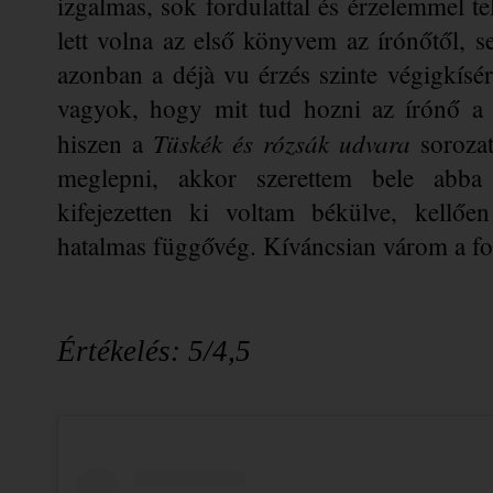
izgalmas, sok fordulattal és érzelemmel tel
lett volna az első könyvem az írónőtől,
azonban a déjà vu érzés szinte végigkísér
vagyok, hogy mit tud hozni az írónő a 
Tüskék és rózsák udvara 
hiszen a 
sorozat
meglepni, akkor szerettem bele abba
kifejezetten ki voltam békülve, kellőe
hatalmas függővég. Kíváncsian várom a fol
Értékelés: 5/4,5