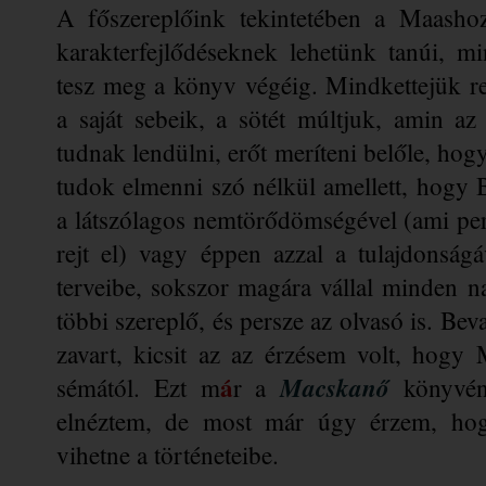
A főszereplőink tekintetében a Maasho
karakterfejlődéseknek lehetünk tanúi, m
tesz meg a könyv végéig. Mindkettejük re
a saját sebeik, a sötét múltjuk, amin az 
tudnak lendülni, erőt meríteni belőle, ho
tudok elmenni szó nélkül amellett, hogy 
a látszólagos nemtörődömségével (ami persz
rejt el) vagy éppen azzal a tulajdonság
terveibe, sokszor magára vállal minden n
többi szereplő, és persze az olvasó is. Bev
zavart, kicsit az az érzésem volt, hogy 
á
Macskanő
sémától. Ezt m
r a 
 könyvén
elnéztem, de most már úgy érzem, hogy 
vihetne a történeteibe.