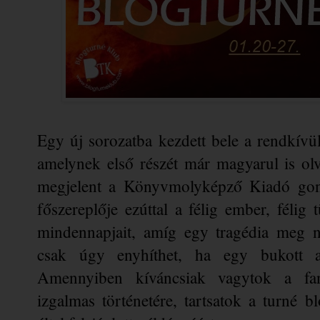
Egy új sorozatba kezdett bele a rendkívül
amelynek első részét már magyarul is olv
megjelent a Könyvmolyképző Kiadó gond
főszereplője ezúttal a félig ember, félig 
mindennapjait, amíg egy tragédia meg nem
csak úgy enyhíthet, ha egy bukott ang
Amennyiben kíváncsiak vagytok a fan
izgalmas történetére, tartsatok a turné bl