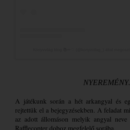
Könyvvilág blog 📚✏♡ (@konyvvilag_) által megoszt
NYEREMÉNY
A játékunk során a hét arkangyal és eg
rejtettük el a bejegyzésekben. A feladat mi
az adott állomáson melyik angyal neve s
Rafflecopter doboz megfelelő sorába.