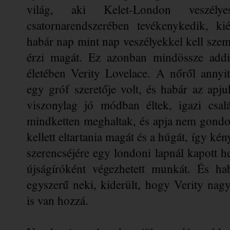
világ, aki Kelet-London veszély
csatornarendszerében tevékenykedik, kiép
habár nap mint nap veszélyekkel kell szem
érzi magát. Ez azonban mindössze addi
életében Verity Lovelace. A nőről annyi
egy gróf szeretője volt, és habár az apjuk
viszonylag jó módban éltek, igazi csal
mindketten meghaltak, és apja nem gondos
kellett eltartania magát és a húgát, így ké
szerencséjére egy londoni lapnál kapott hel
újságíróként végezhetett munkát. És ha
egyszerű neki, kiderült, hogy Verity nagyo
is van hozzá.