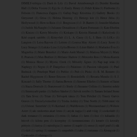
DIMILY-trilógia
(1)
Dash és Lily
(1)
David Attenborough
(1)
Deirdre Riordan
Hall
(1)
Delta Vision
(1)
Egy fo
(1)
Emily Henry
(1)
Fehér Klára
(1)
Fireborne
(1)
Folsom
(1)
Francesca Zappia
(1)
Gallay-Nagy Krisztina
(1)
Gallery Books
(1)
Greycourt
(1)
Grisa
(1)
Helena Hunting
(1)
Hercegi kör
(1)
Hercz Júlia
(1)
Hollywood
(1)
How to Ruin
(1)
J. Bengtsson
(1)
J. D. Barrett
(1)
Jennifer Mathieu
(1)
Judith McNaught
(1)
Julianne Donaldson
(1)
Karen Fortunati
(1)
Kate Eberlen
(1)
Kinizsi
(1)
Kirsty Moseley
(1)
Kiskapu
(1)
Kristin Hannah
(1)
Kulcslyuk
(1)
Kód csajok satöbbi
(1)
Könyvhét
(1)
L. A. Casey
(1)
L. J. Shen
(1)
LOL+
(1)
Langton
(1)
Leisa Rayven
(1)
Lettero
(1)
Louisa May Alcott
(1)
Lucy Score
(1)
Lucy Strange
(1)
Lukács Liza
(1)
Lylia Bloom
(1)
Lúzer Rádió
(1)
Madarász Éva
(1)
Magnólia
(1)
Marie Benedict
(1)
Marie-Aude Murail
(1)
Marissa Meyer
(1)
Mary
E. Pearson
(1)
Max Brallier
(1)
Melanie Harlow
(1)
Mercedes Ron
(1)
Mona Kasten
(1)
Monica Hesse
(1)
Mystic Creek
(1)
Mészöly Ágnes
(1)
Nap nap után
(1)
Naphegy
(1)
Negin
(1)
P. Dangelico
(1)
Palatinus
(1)
Passion válogatás
(1)
Paul
Rudnick
(1)
Penelope Ward
(1)
Publio
(1)
Pult
(1)
Püski
(1)
R. M. Romero
(1)
Rachel Higginson
(1)
Renee Ericson
(1)
Rontásűzők
(1)
Rosaria Munda
(1)
S. J.
Kincaid
(1)
Sally Thorne
(1)
Sarina Bowen
(1)
Simone Elkeles
(1)
Sinners of Saint
(1)
Stacia Deutsch
(1)
Starcrossed
(1)
Study
(1)
Suzanne Collins
(1)
Szeretni nehéz
(1)
Szunnyadó parázs
(1)
Szélesi Sándor
(1)
Szívek testőre
(1)
Tamara Ireland Stone
(1)
Tara Sivec
(1)
Titan
(1)
Tolvajok ​tánca
(1)
Tom Fletcher
(1)
Tracey Garvis
Graves
(1)
Tricia Levenseller
(1)
Trisha Ashley
(1)
True North
(1)
Több mint víz
(1)
Utóirat: Szeretlek!
(1)
Vi Keeland
(1)
Wallflowers
(1)
Westmoreland
(1)
Willow
Aster
(1)
aki unikornis akart lenni
(1)
anyák napja
(1)
arab világ
(1)
csokoládé
(1)
dark romance
(1)
eutanázia
(1)
extra
(1)
farkas
(1)
farm
(1)
foci
(1)
hálaadás
(1)
húsvét
(1)
kilenc perc
(1)
kisregény
(1)
kommunizmus
(1)
kreatív
(1)
kristály
pöttyös
(1)
kutya
(1)
mitológia
(1)
motor
(1)
napló
(1)
orosz
(1)
rejtő jenő
(1)
rák
(1)
skót
(1)
spring
(1)
summer
(1)
szuperhős
(1)
tabu
(1)
turizmus
(1)
Álomgyár
(1)
Újrakezdés
(1)
életrajz
(1)