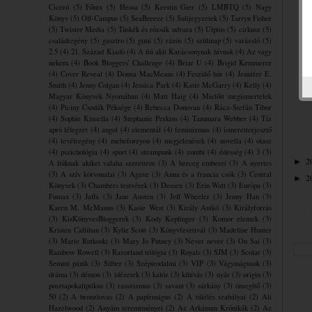
Ciceró
(5)
Főnix
(5)
Hessa
(5)
Kerstin Gier
(5)
LMBTQ
(5)
Nagy
Könyv
(5)
Off-Campus
(5)
SeaBreeze
(5)
Sulijegyzetek
(5)
Tarryn Fisher
(5)
Twister Media
(5)
Tüskék és rózsák udvara
(5)
Ulpius
(5)
cirkusz
(5)
családregény
(5)
gasztro
(5)
gimi
(5)
rázós
(5)
szülinap
(5)
varázsló
(5)
2.5
(4)
21. Század Kiadó
(4)
A fiú akit Karácsonynak hívnak
(4)
Az vagy
nekem
(4)
Book Bloggers' Challenge
(4)
Briar U
(4)
Brigid Kemmerer
(4)
Cover Reveal
(4)
Donna MacMeans
(4)
Feszülő húr
(4)
Jennifer E.
Smith
(4)
Jenny Colgan
(4)
Jessica Park
(4)
Katie McGarry
(4)
Kelly
(4)
Magyar Könyvek Nyomában
(4)
Matt Haig
(4)
Mielőtt megismertelek
(4)
Piciny Csodák Péksége
(4)
Rebecca Donovan
(4)
Rácz-Stefán Tibor
(4)
Sophie Kinsella
(4)
Stephanie Perkins
(4)
Tammara Webber
(4)
Tíz
apró lélegzet
(4)
angol
(4)
elementál
(4)
feminizmus
(4)
ismeretterjesztő
(4)
levélregény
(4)
mebeforeyou
(4)
megjelenések
(4)
novella
(4)
olasz
(4)
pszichológia
(4)
sport
(4)
steampunk
(4)
zombi
(4)
édesség
(4)
3
(3)
2
►
A fiúknak akiket valaha szerettem
(3)
A herceg emberei
(3)
A nyertes
(3)
A szív körvonalai
(3)
Agave
(3)
Anna és a francia csók
(3)
Central
2
►
Könyvek
(3)
Chambers testvérek
(3)
Dessen
(3)
Erin Watt
(3)
Európa
(3)
Fumax
(3)
Jaffa
(3)
Jane Austen
(3)
Jeff Wheeler
(3)
Jenny Han
(3)
Karen M. McManus
(3)
Kasie West
(3)
Király Anikó
(3)
Királyforrás
(3)
KisKönyvesBloggerek
(3)
Kody Keplinger
(3)
Komor elemek
(3)
Kristen Callihan
(3)
Kylie Scott
(3)
Könyvfesztivál
(3)
Madeline Hunter
(3)
Marie Rutkoski
(3)
Mary Jo Putney
(3)
Never never
(3)
On Sai
(3)
Rainbow Rowell
(3)
Razorland trilógia
(3)
Royals
(3)
SJM
(3)
Scolar
(3)
Semmi pánik
(3)
Silber
(3)
Szépirodalmi
(3)
VIP
(3)
Vágymágusok
(3)
dráma
(3)
démon
(3)
idézetek
(3)
kalóz
(3)
kihívás
(3)
nyár
(3)
origin
(3)
posztapokaliptikus
(3)
rasszizmus
(3)
savant
(3)
sárkány
(3)
önsegítő
(3)
50
(2)
A bronzlovas
(2)
A papírmágus
(2)
A túlélés szabályai
(2)
Ali
Hazelwood
(2)
Anyám teremtményei
(2)
Az Arkánum Krónikák
(2)
Az