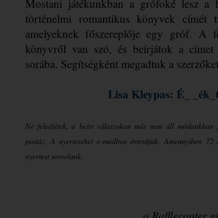
Mostani játékunkban a grófoké lesz a f
történelmi romantikus könyvek címét ta
amelyeknek főszereplője egy gróf. A fel
könyvről van szó, és beírjátok a címet 
sorába. Segítségként megadtuk a szerzőket
Lisa Kleypas: É_ _ék_t
Ne feledjétek, a beírt válaszokon már nem áll módunkban j
postáz. A nyerteseket e-mailben értesítjük. Amennyiben 72 
nyertest sorsolunk.
a Rafflecopter 