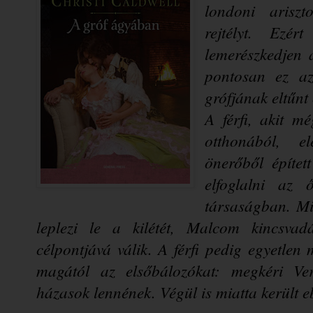
londoni ariszto
rejtélyt. Ezé
lemerészkedjen 
pontosan ez az
A férfi, akit m
otthonából, el
önerőből épített
elfoglalni az ő
társaságban. Mi
leplezi le a kilétét, Malcom kincsvad
célpontjává válik. A férfi pedig egyetlen 
magától az elsőbálozókat: megkéri Ver
házasok lennének. Végül is miatta került 