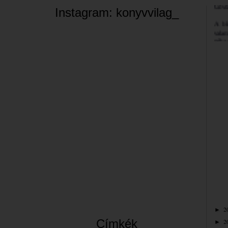
Üdvöz
Instagram: konyvvilag_
A bl
valam
néha 
szemé
Jó bö
Bea
2
►
Címkék
2
►