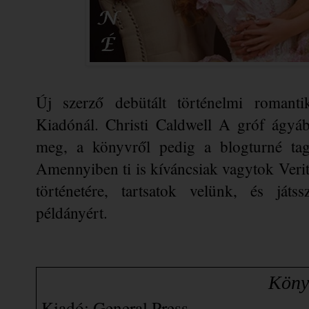
Új szerző debütált történelmi romanti
Kiadónál. Christi Caldwell A ​gróf ágyáb
meg, a könyvről pedig a blogturné tagj
Amennyiben ti is kíváncsiak vagytok Veri
történetére, tartsatok velünk, és játss
példányért.
                       
Kiadó: General Press 