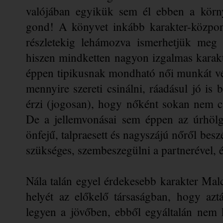
valójában egyikük sem él ebben a körny
gond! A könyvet inkább karakter-közpo
részletekig lehámozva ismerhetjük meg 
hiszen mindketten nagyon izgalmas karakte
éppen tipikusnak mondható női munkát vég
mennyire szereti csinálni, ráadásul jó is 
érzi (jogosan), hogy nőként sokan nem csi
De a jellemvonásai sem éppen az úrhölgy
önfejű, talpraesett és nagyszájú nőről besz
szükséges, szembeszegülni a partnerével, é
Nála talán egyel érdekesebb karakter Malco
helyét az előkelő
társaságban, hogy azt
legyen a jövőben, ebből egyáltalán nem k