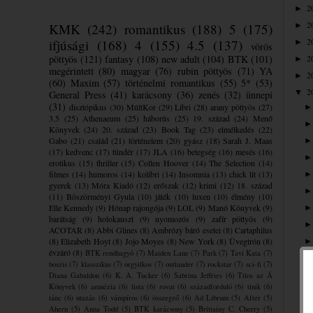
2
►
2
KMK
(242)
romantikus
(188)
5
(175)
►
2
ifjúsági
(168)
4
(155)
4.5
(137)
►
vörös
pöttyös
(121)
fantasy
(108)
new adult
(104)
BTK
(101)
2
►
megérintett
(80)
magyar
(76)
rubin pöttyös
(71)
YA
2
►
(60)
Maxim
(57)
történelmi romantikus
(55)
5*
(53)
2
▼
General Press
(41)
karácsony
(36)
zenés
(32)
ünnepi
(31)
disztópikus
(30)
MúltKor
(29)
Libri
(28)
arany pöttyös
(27)
3.5
(25)
Athenaeum
(25)
háborús
(25)
19. század
(24)
Menő
Könyvek
(24)
20. század
(23)
Book Tag
(23)
elmélkedés
(22)
Gabo
(21)
család
(21)
történelem
(20)
gyász
(18)
Sarah J. Maas
(17)
kedvenc
(17)
tündér
(17)
JLA
(16)
betegség
(16)
mesés
(16)
erotikus
(15)
thriller
(15)
Collen Hoover
(14)
The Selection
(14)
filmes
(14)
humoros
(14)
kolibri
(14)
Insomnia
(13)
chick lit
(13)
gyerek
(13)
Móra Kiadó
(12)
erőszak
(12)
krimi
(12)
18. század
(11)
Böszörményi Gyula
(10)
játék
(10)
luxen
(10)
élmény
(10)
Elle Kennedy
(9)
Hónap rajongója
(9)
LOL
(9)
Manó Könyvek
(9)
barátság
(9)
holokauszt
(9)
nyomozós
(9)
zafír pöttyös
(9)
ACOTAR
(8)
Abbi Glines
(8)
Ambrózy báró esetei
(8)
Cartaphilus
(8)
Elizabeth Hoyt
(8)
Jojo Moyes
(8)
New York
(8)
Üvegtrón
(8)
évzáró
(8)
BTK rendhagyó
(7)
Maiden Lane
(7)
Park
(7)
Tavi Kata
(7)
boszis
(7)
klasszikus
(7)
orgyilkos
(7)
outlander
(7)
rockstar
(7)
sci-fi
(7)
Diana Gabaldon
(6)
K. A. Tucker
(6)
Sabrina Jeffries
(6)
Tilos az Á
Könyvek
(6)
amnézia
(6)
lista
(6)
rovat
(6)
századforduló
(6)
tinik
(6)
tánc
(6)
utazás
(6)
vámpíros
(6)
összegző
(6)
Ad Librum
(5)
After
(5)
Ahern
(5)
Anna Todd
(5)
BTK karácsony
(5)
Brittainy C. Cherry
(5)