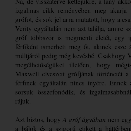
Na, de visszatérve kettejükre, a lány ak
izgalmas cikk reményében meg akarja ta
grófot, és sok jel arra mutatott, hogy a c
Verity egyáltalán nem azt találja, amire sz
gróf többször is megmenti életét, egy i
férfiként ismerheti meg őt, akinek esze 
múltjáról pedig még kevésbé. Csakhogy Ve
megélhetőségüket illetően, hogy mégi
Maxwell elveszett grófjának történetét a 
férfinek egyáltalán nincs ínyére. Ennek
sorsuk összefonódik, és izgalmasabbná
rájuk. 
 A gróf ágyában 
Azt biztos, hogy
nem egy 
a bálok és a szigorú etikett a háttérben