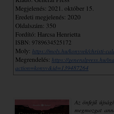
Megjelenés: 2021. október 15.
Eredeti megjelenés: 2020
Oldalszám: 350
Fordító: Harcsa Henrietta
ISB
N: 
9789634525172
Moly: 
https://moly.hu/konyvek/christi-c
Megrendelés: 
https://generalpress.hu/i
action=konyv&id=139487264
Az önfejű újságí
megmozgat anna