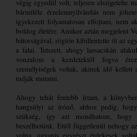
végig egyedül volt, teljesen elszigetelte ma
bármiféle érzelemnyilvánítás nem jöhete
igyekezett folyamatosan elfojtani, nem aka
boldog életére. Amikor aztán megjelent Ver
bátorságával, rögtön kibillentette őt az eg
a falai. Tetszett, ahogy lassacskán alaku
vonzalom a kezdetektől fogva érezh
személyiségek voltak, akinek idő kellett 
tudják mutatni.
Ahogy tehát fentebb írtam, a könyvben 
hangsúlyt az írónő, ahhoz pedig, hogy 
szükség, így azt mondhatom, hogy e
beszélhetünk. Ettől függetlenül nehogy az
volna, ugyanis egyrészt érdekesek volta