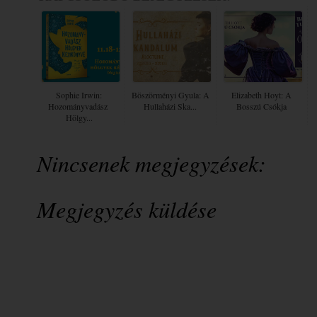
Sophie Irwin:
Böszörményi Gyula: A
Elizabeth Hoyt: A
Hozományvadász ​
​hullaházi Ska...
Bosszú Csókja
Hölgy...
Nincsenek megjegyzések:
Megjegyzés küldése