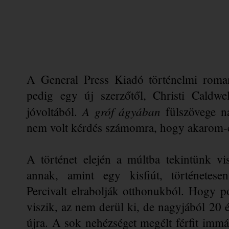
A General Press Kiadó történelmi roman
pedig egy új szerzőtől, Christi Caldwe
A gróf ágyában
jóvoltából. 
 fülszövege n
nem volt kérdés számomra, hogy akarom-e 
A történet elején a múltba tekintünk vi
annak, amint egy kisfiút, történetese
Percivalt elrabolják otthonukból. Hogy p
viszik, az nem derül ki, de nagyjából 20 é
újra. A sok nehézséget megélt férfit imm