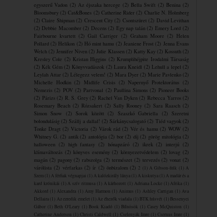
egyszerű Vadon
(2)
Az éjszaka hercege
(2)
Bella Swift
(2)
Benina
(2)
Bloomsbury
(2)
Cat&Bones
(2)
Catherine Rider
(2)
Charlie N. Holmberg
(2)
Claire Shipman
(2)
Crescent City
(2)
Csontszüret
(2)
David Levithan
(2)
Debbie Macomber
(2)
Decens
(2)
Egy nap talán
(2)
Emery Lord
(2)
Fairbourne kvartett
(2)
Gail Carriger
(2)
Graham Moore
(2)
Helen
Pollard
(2)
Helikon
(2)
Hó mint hamu
(2)
Jeaniene Frost
(2)
Jenna Evans
Welch
(2)
Jennifer Niven
(2)
Julie Klassen
(2)
Katty Kay
(2)
Kossuth
(2)
Kresley Cole
(2)
Kristan Higgins
(2)
Krumplihéjpite ​Irodalmi Társaság
(2)
Kék Gém
(2)
Könyvvadászok
(2)
Laura Kneidl
(2)
Lehull a lepel
(2)
Leylah Attar
(2)
Lélegezz velem!
(2)
Mara Dyer
(2)
Marie Pavlenko
(2)
Michelle Hodkin
(2)
Midlife Crisis
(2)
Napernyő Protektorátus
(2)
Nemezis
(2)
POV
(2)
Partvonal
(2)
Paullina Simons
(2)
Pioneer Books
(2)
Párizs
(2)
R. S. Grey
(2)
Rachel Van Dyken
(2)
Rebecca Yarros
(2)
Rosemary Beach
(2)
Rózsakert
(2)
Sally Rooney
(2)
Sara Raasch
(2)
Simon Snow
(2)
Sorok között
(2)
Szaszkó Gabriella
(2)
Szeretni
bolondulásig
(2)
Szállj a dallal!
(2)
Sárkánycsalogató
(2)
Tiéd vagyok
(2)
Tonke Dragt
(2)
Victoria
(2)
Várok rád
(2)
Vér és hamu
(2)
WOW
(2)
Whitney G.
(2)
antik
(2)
antológia
(2)
bor
(2)
díj
(2)
görög mitológia
(2)
halloween
(2)
high fantasy
(2)
hónapzáró
(2)
ikrek
(2)
interjú
(2)
klímaváltozás
(2)
könyves esemény
(2)
környezetvédelem
(2)
lovag
(2)
magán
(2)
pagony
(2)
rabszolga
(2)
természet
(2)
tervezés
(2)
vonat
(2)
várólista
(2)
vérfarkas
(2)
ír
(2)
önbizalom
(2)
2
(1)
A Gibson-fiúk
(1)
A
Szem
(1)
A férfiak végnapjai
(1)
A kalózkirály lánya
(1)
A kiskutya
(1)
A madár és a
kard krónikái
(1)
A szív ritmusa
(1)
A ​kárhozott
(1)
Adriana Locke
(1)
Afrika
(1)
Akkord
(1)
Alexandra
(1)
Amy Harmon
(1)
Animus
(1)
Ashley Carrigan
(1)
Ava
Dellaira
(1)
Az ezredik emelet
(1)
Az éhezők viadala
(1)
BTK húsvét
(1)
Bessenyei
Gábor
(1)
Beth O'Leary
(1)
Book Kiadó
(1)
Bűnösök
(1)
Casey McQuiston
(1)
Catherine Anderson
(1)
Christi Caldwell
(1)
Cselenyák Imre
(1)
Csernus Imre
(1)