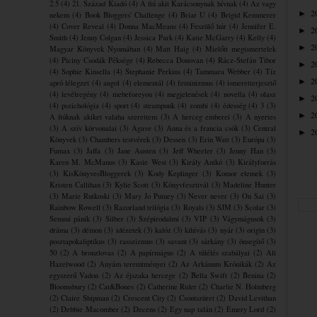
2.5
(4)
21. Század Kiadó
(4)
A fiú akit Karácsonynak hívnak
(4)
Az vagy
2
►
nekem
(4)
Book Bloggers' Challenge
(4)
Briar U
(4)
Brigid Kemmerer
(4)
Cover Reveal
(4)
Donna MacMeans
(4)
Feszülő húr
(4)
Jennifer E.
2
►
Smith
(4)
Jenny Colgan
(4)
Jessica Park
(4)
Katie McGarry
(4)
Kelly
(4)
2
►
Magyar Könyvek Nyomában
(4)
Matt Haig
(4)
Mielőtt megismertelek
(4)
Piciny Csodák Péksége
(4)
Rebecca Donovan
(4)
Rácz-Stefán Tibor
2
►
(4)
Sophie Kinsella
(4)
Stephanie Perkins
(4)
Tammara Webber
(4)
Tíz
2
►
apró lélegzet
(4)
angol
(4)
elementál
(4)
feminizmus
(4)
ismeretterjesztő
(4)
levélregény
(4)
mebeforeyou
(4)
megjelenések
(4)
novella
(4)
olasz
2
►
(4)
pszichológia
(4)
sport
(4)
steampunk
(4)
zombi
(4)
édesség
(4)
3
(3)
2
►
A fiúknak akiket valaha szerettem
(3)
A herceg emberei
(3)
A nyertes
(3)
A szív körvonalai
(3)
Agave
(3)
Anna és a francia csók
(3)
Central
2
►
Könyvek
(3)
Chambers testvérek
(3)
Dessen
(3)
Erin Watt
(3)
Európa
(3)
Fumax
(3)
Jaffa
(3)
Jane Austen
(3)
Jeff Wheeler
(3)
Jenny Han
(3)
Karen M. McManus
(3)
Kasie West
(3)
Király Anikó
(3)
Királyforrás
(3)
KisKönyvesBloggerek
(3)
Kody Keplinger
(3)
Komor elemek
(3)
Kristen Callihan
(3)
Kylie Scott
(3)
Könyvfesztivál
(3)
Madeline Hunter
(3)
Marie Rutkoski
(3)
Mary Jo Putney
(3)
Never never
(3)
On Sai
(3)
Rainbow Rowell
(3)
Razorland trilógia
(3)
Royals
(3)
SJM
(3)
Scolar
(3)
Semmi pánik
(3)
Silber
(3)
Szépirodalmi
(3)
VIP
(3)
Vágymágusok
(3)
dráma
(3)
démon
(3)
idézetek
(3)
kalóz
(3)
kihívás
(3)
nyár
(3)
origin
(3)
posztapokaliptikus
(3)
rasszizmus
(3)
savant
(3)
sárkány
(3)
önsegítő
(3)
50
(2)
A bronzlovas
(2)
A papírmágus
(2)
A túlélés szabályai
(2)
Ali
Hazelwood
(2)
Anyám teremtményei
(2)
Az Arkánum Krónikák
(2)
Az
egyszerű Vadon
(2)
Az éjszaka hercege
(2)
Bella Swift
(2)
Benina
(2)
Bloomsbury
(2)
Cat&Bones
(2)
Catherine Rider
(2)
Charlie N. Holmberg
(2)
Claire Shipman
(2)
Crescent City
(2)
Csontszüret
(2)
David Levithan
(2)
Debbie Macomber
(2)
Decens
(2)
Egy nap talán
(2)
Emery Lord
(2)