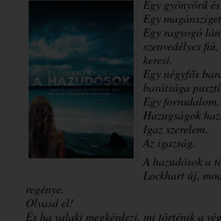
Egy gyönyörű és 
Egy magánsziget
Egy ragyogó lány
szenvedélyes fiú
keresi.
Egy négyfős bar
barátsága pusztí
Egy forradalom. 
Hazugságok haz
Igaz szerelem.
Az igazság.
A hazudósok a tö
Lockhart új, mode
regénye.
Olvasd el!
És ha valaki megkérdezi, mi történik a v