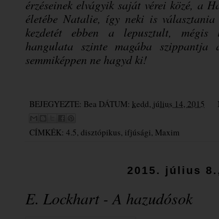
érzéseinek elvágyik saját vérei közé, a H
életébe Natalie, így neki is választania
kezdetét ebben a lepusztult, mégis 
hangulata szinte magába szippantja az
semmiképpen ne hagyd ki!
BEJEGYEZTE:
Bea
DÁTUM:
kedd, július 14, 2015
CÍMKÉK:
4.5
,
disztópikus
,
ifjúsági
,
Maxim
2015. július 8
E. Lockhart - A hazudósok