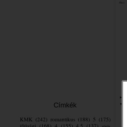
2
►
Címkék
2
▼
KMK
(242)
romantikus
(188)
5
(175)
ifjúsági
(168)
4
(155)
4.5
(137)
vörös