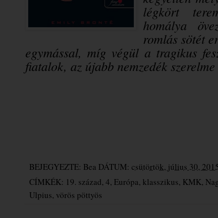
légkört tere
homálya övez
romlás sötét e
egymással, míg végül a tragikus fes
fiatalok, az újabb nemzedék szerelme o
BEJEGYEZTE:
Bea
DÁTUM:
csütörtök, július 30, 201
CÍMKÉK:
19. század
,
4
,
Európa
,
klasszikus
,
KMK
,
Na
Ulpius
,
vörös pöttyös