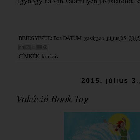
úgyhogy ha van valamilyen javaslatotok 
BEJEGYEZTE:
Bea
DÁTUM:
vasárnap, július 05, 2015
CÍMKÉK:
kihívás
2015. július 3
Vakáció Book Tag