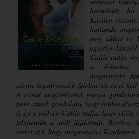
sértéssel vádo
becsületét, ha
Kayden viszont 
hajlandó megte
még akkor is, 
egyetlen lányról,
Callie tudja, h
a démonai, é
megmenteni. Ám 
néznie legsúlyosabb félelmével, és el kell
A csönd megtörésének puszta gondolata
mint annak gondolata, hogy örökre elvesz
A szíve mélyén Callie tudja, hogy eljött 
felejteniük a múlt fájdalmát. Barátai, 
tervet sző, hogy megmutassa Kaydennek, 