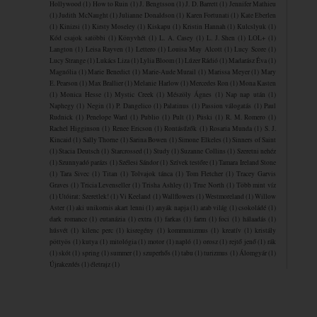
Hollywood
(1)
How to Ruin
(1)
J. Bengtsson
(1)
J. D. Barrett
(1)
Jennifer Mathieu
(1)
Judith McNaught
(1)
Julianne Donaldson
(1)
Karen Fortunati
(1)
Kate Eberlen
(1)
Kinizsi
(1)
Kirsty Moseley
(1)
Kiskapu
(1)
Kristin Hannah
(1)
Kulcslyuk
(1)
Kód csajok satöbbi
(1)
Könyvhét
(1)
L. A. Casey
(1)
L. J. Shen
(1)
LOL+
(1)
Langton
(1)
Leisa Rayven
(1)
Lettero
(1)
Louisa May Alcott
(1)
Lucy Score
(1)
Lucy Strange
(1)
Lukács Liza
(1)
Lylia Bloom
(1)
Lúzer Rádió
(1)
Madarász Éva
(1)
Magnólia
(1)
Marie Benedict
(1)
Marie-Aude Murail
(1)
Marissa Meyer
(1)
Mary
E. Pearson
(1)
Max Brallier
(1)
Melanie Harlow
(1)
Mercedes Ron
(1)
Mona Kasten
(1)
Monica Hesse
(1)
Mystic Creek
(1)
Mészöly Ágnes
(1)
Nap nap után
(1)
Naphegy
(1)
Negin
(1)
P. Dangelico
(1)
Palatinus
(1)
Passion válogatás
(1)
Paul
Rudnick
(1)
Penelope Ward
(1)
Publio
(1)
Pult
(1)
Püski
(1)
R. M. Romero
(1)
Rachel Higginson
(1)
Renee Ericson
(1)
Rontásűzők
(1)
Rosaria Munda
(1)
S. J.
Kincaid
(1)
Sally Thorne
(1)
Sarina Bowen
(1)
Simone Elkeles
(1)
Sinners of Saint
(1)
Stacia Deutsch
(1)
Starcrossed
(1)
Study
(1)
Suzanne Collins
(1)
Szeretni nehéz
(1)
Szunnyadó parázs
(1)
Szélesi Sándor
(1)
Szívek testőre
(1)
Tamara Ireland Stone
(1)
Tara Sivec
(1)
Titan
(1)
Tolvajok ​tánca
(1)
Tom Fletcher
(1)
Tracey Garvis
Graves
(1)
Tricia Levenseller
(1)
Trisha Ashley
(1)
True North
(1)
Több mint víz
(1)
Utóirat: Szeretlek!
(1)
Vi Keeland
(1)
Wallflowers
(1)
Westmoreland
(1)
Willow
Aster
(1)
aki unikornis akart lenni
(1)
anyák napja
(1)
arab világ
(1)
csokoládé
(1)
dark romance
(1)
eutanázia
(1)
extra
(1)
farkas
(1)
farm
(1)
foci
(1)
hálaadás
(1)
húsvét
(1)
kilenc perc
(1)
kisregény
(1)
kommunizmus
(1)
kreatív
(1)
kristály
pöttyös
(1)
kutya
(1)
mitológia
(1)
motor
(1)
napló
(1)
orosz
(1)
rejtő jenő
(1)
rák
(1)
skót
(1)
spring
(1)
summer
(1)
szuperhős
(1)
tabu
(1)
turizmus
(1)
Álomgyár
(1)
Újrakezdés
(1)
életrajz
(1)