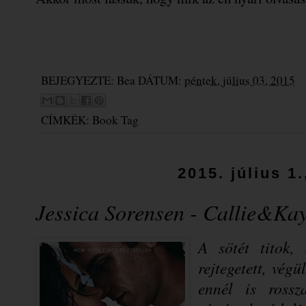
BEJEGYEZTE:
Bea
DÁTUM:
péntek, július 03, 2015
CÍMKÉK:
Book Tag
2015. július 1
Jessica Sorensen - Callie&Kay
A sötét titok,
rejtegetett, vég
ennél is rossz