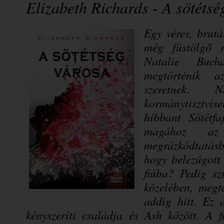
Elizabeth Richards - A sötétsé
Egy véres, brut
még füstölgő r
Natalie Buch
megtörténik a
szeretnek.
kormánytisztvi
hibbant Sötétf
magához az 
megrázkódtatásb
hogy belezúgott 
fiúba? Pedig s
közelében, meg
addig hitt. Ez 
kényszeríti családja és Ash között. A