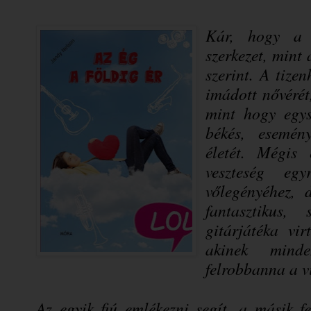
Kár, hogy a 
szerkezet, mint
szerint. A tizen
imádott nővérét
mint hogy egysz
békés, esemén
életét. Mégis 
veszteség eg
vőlegényéhez, 
fantasztikus,
gitárjátéka vi
akinek mind
felrobbanna a 
Az egyik fiú emlékezni segít, a másik f