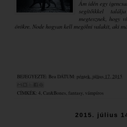
Ám idén egy igencsa
segítőikkel talá
megtesznek, hogy vis
örökre. Node hogyan kell megölni valakit, aki má
BEJEGYEZTE:
Bea
DÁTUM:
péntek, július 17, 2015
CÍMKÉK:
4
,
Cat&Bones
,
fantasy
,
vámpíros
2015. július 1