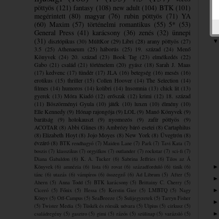
pöttyös
(121)
fantasy
(108)
new adult
(104)
BTK
(101)
megérintett
(80)
magyar
(76)
rubin pöttyös
(71)
YA
(60)
Maxim
(57)
történelmi romantikus
(55)
5*
(53)
General Press
(41)
karácsony
(36)
zenés
(32)
ünnepi
(31)
disztópikus
(30)
MúltKor
(29)
Libri
(28)
arany pöttyös
(27)
3.5
(25)
Athenaeum
(25)
háborús
(25)
19. század
(24)
Menő
Könyvek
(24)
20. század
(23)
Book Tag
(23)
elmélkedés
(22)
Gabo
(21)
család
(21)
történelem
(20)
gyász
(18)
Sarah J. Maas
(17)
kedvenc
(17)
tündér
(17)
JLA
(16)
betegség
(16)
mesés
(16)
erotikus
(15)
thriller
(15)
Collen Hoover
(14)
The Selection
(14)
filmes
(14)
humoros
(14)
kolibri
(14)
Insomnia
(13)
chick lit
(13)
gyerek
(13)
Móra Kiadó
(12)
erőszak
(12)
krimi
(12)
18. század
(11)
Böszörményi Gyula
(10)
játék
(10)
luxen
(10)
élmény
(10)
Elle Kennedy
(9)
Hónap rajongója
(9)
LOL
(9)
Manó Könyvek
(9)
barátság
(9)
holokauszt
(9)
nyomozós
(9)
zafír pöttyös
(9)
ACOTAR
(8)
Abbi Glines
(8)
Ambrózy báró esetei
(8)
Cartaphilus
(8)
Elizabeth Hoyt
(8)
Jojo Moyes
(8)
New York
(8)
Üvegtrón
(8)
évzáró
(8)
BTK rendhagyó
(7)
Maiden Lane
(7)
Park
(7)
Tavi Kata
(7)
boszis
(7)
klasszikus
(7)
orgyilkos
(7)
outlander
(7)
rockstar
(7)
sci-fi
(7)
Diana Gabaldon
(6)
K. A. Tucker
(6)
Sabrina Jeffries
(6)
Tilos az Á
Könyvek
(6)
amnézia
(6)
lista
(6)
rovat
(6)
századforduló
(6)
tinik
(6)
tánc
(6)
utazás
(6)
vámpíros
(6)
összegző
(6)
Ad Librum
(5)
After
(5)
Ahern
(5)
Anna Todd
(5)
BTK karácsony
(5)
Brittainy C. Cherry
(5)
Ciceró
(5)
Főnix
(5)
Hessa
(5)
Kerstin Gier
(5)
LMBTQ
(5)
Nagy
Könyv
(5)
Off-Campus
(5)
SeaBreeze
(5)
Sulijegyzetek
(5)
Tarryn Fisher
(5)
Twister Media
(5)
Tüskék és rózsák udvara
(5)
Ulpius
(5)
cirkusz
(5)
családregény
(5)
gasztro
(5)
gimi
(5)
rázós
(5)
szülinap
(5)
varázsló
(5)