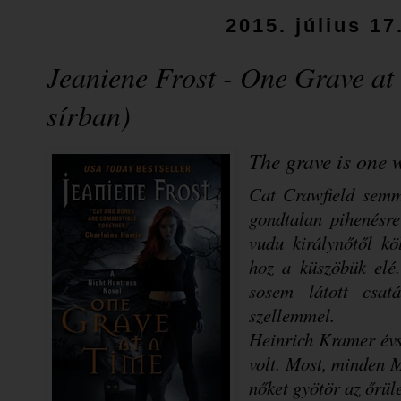
2015. július 17
Jeaniene Frost - One Grave at
sírban)
The grave is one 
Cat Crawfield semm
gondtalan pihenésre
vudu királynőtől kö
hoz a küszöbük elé.
sosem látott csat
szellemmel.
Heinrich Kramer évs
volt. Most, minden M
nőket gyötör az őrül