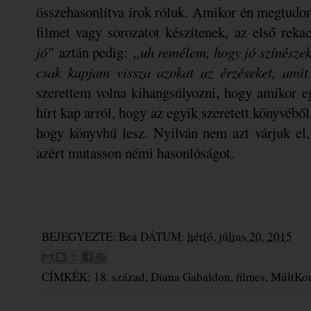
összehasonlítva írok róluk. Amikor én megtud
filmet vagy sorozatot készítenek, az első reka
jó"
aztán pedig:
,,uh remélem, hogy jó színészek
csak kapjam vissza azokat az érzéseket, amit
szerettem volna kihangsúlyozni, hogy amikor e
hírt kap arról, hogy az egyik szeretett könyvéből
hogy könyvhű lesz. Nyilván nem azt várjuk el,
azért mutasson némi hasonlóságot.
BEJEGYEZTE:
Bea
DÁTUM:
hétfő, július 20, 2015
CÍMKÉK:
18. század
,
Diana Gabaldon
,
filmes
,
MúltKo