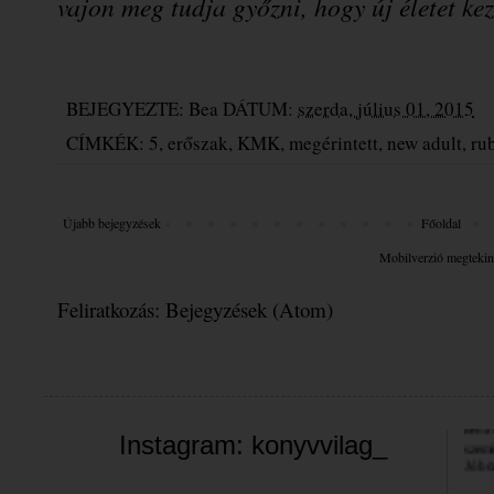
vajon meg tudja győzni, hogy új életet k
BEJEGYEZTE:
Bea
DÁTUM:
szerda, július 01, 2015
CÍMKÉK:
5
,
erőszak
,
KMK
,
megérintett
,
new adult
,
ru
Újabb bejegyzések
Főoldal
Mobilverzió megtekin
Feliratkozás:
Bejegyzések (Atom)
Üdvöz
A bl
valam
néha 
szemé
Instagram: konyvvilag_
Jó bö
Bea