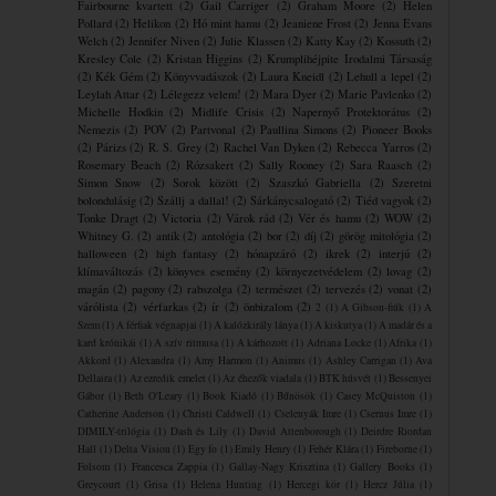
Fairbourne kvartett
(2)
Gail Carriger
(2)
Graham Moore
(2)
Helen
Pollard
(2)
Helikon
(2)
Hó mint hamu
(2)
Jeaniene Frost
(2)
Jenna Evans
Welch
(2)
Jennifer Niven
(2)
Julie Klassen
(2)
Katty Kay
(2)
Kossuth
(2)
Kresley Cole
(2)
Kristan Higgins
(2)
Krumplihéjpite ​Irodalmi Társaság
(2)
Kék Gém
(2)
Könyvvadászok
(2)
Laura Kneidl
(2)
Lehull a lepel
(2)
Leylah Attar
(2)
Lélegezz velem!
(2)
Mara Dyer
(2)
Marie Pavlenko
(2)
Michelle Hodkin
(2)
Midlife Crisis
(2)
Napernyő Protektorátus
(2)
Nemezis
(2)
POV
(2)
Partvonal
(2)
Paullina Simons
(2)
Pioneer Books
(2)
Párizs
(2)
R. S. Grey
(2)
Rachel Van Dyken
(2)
Rebecca Yarros
(2)
Rosemary Beach
(2)
Rózsakert
(2)
Sally Rooney
(2)
Sara Raasch
(2)
Simon Snow
(2)
Sorok között
(2)
Szaszkó Gabriella
(2)
Szeretni
bolondulásig
(2)
Szállj a dallal!
(2)
Sárkánycsalogató
(2)
Tiéd vagyok
(2)
Tonke Dragt
(2)
Victoria
(2)
Várok rád
(2)
Vér és hamu
(2)
WOW
(2)
Whitney G.
(2)
antik
(2)
antológia
(2)
bor
(2)
díj
(2)
görög mitológia
(2)
halloween
(2)
high fantasy
(2)
hónapzáró
(2)
ikrek
(2)
interjú
(2)
klímaváltozás
(2)
könyves esemény
(2)
környezetvédelem
(2)
lovag
(2)
magán
(2)
pagony
(2)
rabszolga
(2)
természet
(2)
tervezés
(2)
vonat
(2)
várólista
(2)
vérfarkas
(2)
ír
(2)
önbizalom
(2)
2
(1)
A Gibson-fiúk
(1)
A
Szem
(1)
A férfiak végnapjai
(1)
A kalózkirály lánya
(1)
A kiskutya
(1)
A madár és a
kard krónikái
(1)
A szív ritmusa
(1)
A ​kárhozott
(1)
Adriana Locke
(1)
Afrika
(1)
Akkord
(1)
Alexandra
(1)
Amy Harmon
(1)
Animus
(1)
Ashley Carrigan
(1)
Ava
Dellaira
(1)
Az ezredik emelet
(1)
Az éhezők viadala
(1)
BTK húsvét
(1)
Bessenyei
Gábor
(1)
Beth O'Leary
(1)
Book Kiadó
(1)
Bűnösök
(1)
Casey McQuiston
(1)
Catherine Anderson
(1)
Christi Caldwell
(1)
Cselenyák Imre
(1)
Csernus Imre
(1)
DIMILY-trilógia
(1)
Dash és Lily
(1)
David Attenborough
(1)
Deirdre Riordan
Hall
(1)
Delta Vision
(1)
Egy fo
(1)
Emily Henry
(1)
Fehér Klára
(1)
Fireborne
(1)
Folsom
(1)
Francesca Zappia
(1)
Gallay-Nagy Krisztina
(1)
Gallery Books
(1)
Greycourt
(1)
Grisa
(1)
Helena Hunting
(1)
Hercegi kör
(1)
Hercz Júlia
(1)