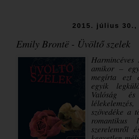
2015. július 30.
Emily Brontë - Üvöltő szelek
Harmincéves 
amikor – egy
megírta ezt 
egyik legkül
Valóság és
lélekelemzés
szövedéke a t
romantikus 
szerelemről é
kegyetlen mély