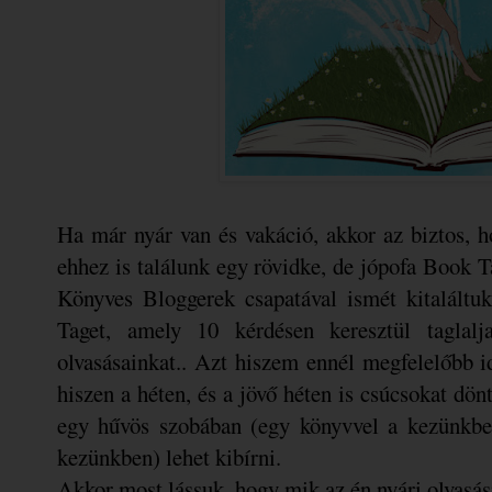
Ha már nyár van és vakáció, akkor az biztos,
ehhez is találunk egy rövidke, de jópofa Book T
Könyves Bloggerek csapatával ismét kitaláltu
Taget, amely 10 kérdésen keresztül taglalj
olvasásainkat.. Azt hiszem ennél megfelelőbb i
hiszen a héten, és a jövő héten is csúcsokat dön
egy hűvös szobában (egy könyvvel a kezünkbe
kezünkben) lehet kibírni.
Akkor most lássuk, hogy mik az én nyári olvasás