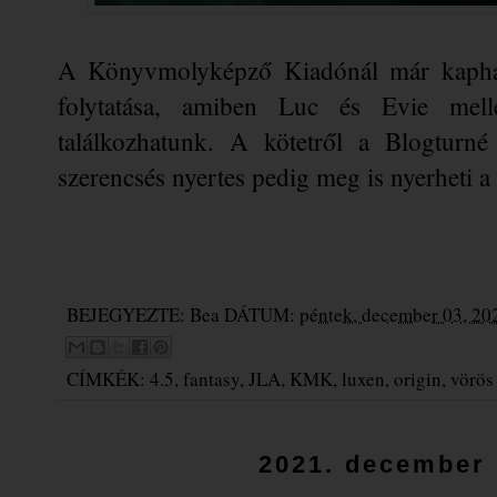
A Könyvmolyképző Kiadónál már kapható
folytatása, amiben Luc és Evie mell
találkozhatunk. A kötetről a Blogturné
szerencsés nyertes pedig meg is nyerheti a
BEJEGYEZTE:
Bea
DÁTUM:
péntek, december 03, 20
CÍMKÉK:
4.5
,
fantasy
,
JLA
,
KMK
,
luxen
,
origin
,
vörös
2021. december 