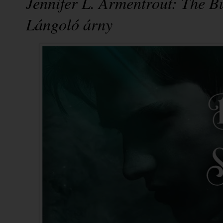
Jennifer L. Armentrout: The ​
Lángoló árny