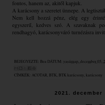
fontos, hanem az, akitől kapjuk.
A karácsony a szeretet ünnepe. A legtiszt
Nem kell hozzá pénz, elég egy érinté
egyszerű, kedves szó. A szavaknak ped
rendhagyó, karácsonyváró turnézásra invi
BEJEGYEZTE:
Bea
DÁTUM:
vasárnap, december 05, 
CÍMKÉK:
ACOTAR
,
BTK
,
BTK karácsony
,
karácsony
2021. december 