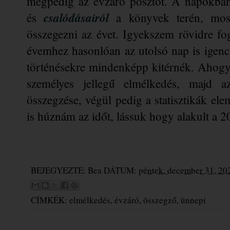
mégpedig az évzáró posztot. A napokba
csalódásai
ról
és 
 a könyvek terén, most
összegezni az évet. Igyekszem rövidre fog
évemhez hasonlóan az utolsó nap is igencs
történésekre mindenképp kitérnék. Ahogy a
személyes jellegű elmélkedés, majd az
összegzése, végül pedig a statisztikák el
is húznám az időt, lássuk hogy alakult a 
BEJEGYEZTE:
Bea
DÁTUM:
péntek, december 31, 20
CÍMKÉK:
elmélkedés
,
évzáró
,
összegző
,
ünnepi