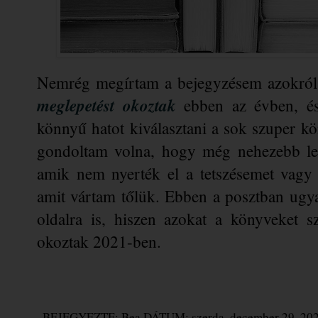
Nemrég megírtam a bejegyzésem azokról 
meglepetést okoztak
 ebben az évben, és
könnyű hatot kiválasztani a sok szuper kö
gondoltam volna, hogy még nehezebb lesz
amik nem nyerték el a tetszésemet vagy 
amit vártam tőlük. Ebben a posztban ugya
oldalra is, hiszen azokat a könyveket s
okoztak 2021-ben. 
BEJEGYEZTE:
Bea
DÁTUM:
szerda, december 29, 20