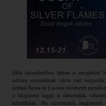
Idén decemberben itthon is megjelent S
udvara sorozatának várva várt negyedik
ezúttal Nesta és Cassian történetét meséli 
a blogturné tagjai is elmondják vélemén
készültünk. Ha szeretnétek megnyerni a