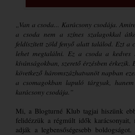
„Van a csoda... Karácsony csodája. Amire 
a csoda nem a színes szalagokkal átkö
feldíszített zöld fenyő alatt találod. Ezt a
lehet megtalálni. Ez a csoda a kedves s
kívánságokban, szerető érzésben érkezik. 
következő háromszázhatvanöt napban ezek
a csomagokban lapuló tárgyak, hanem c
karácsony csodája.”
Mi, a Blogturné Klub tagjai hiszünk ebb
felidézzük a régmúlt idők karácsonyait,
adják a legbensőségesebb boldogságot.