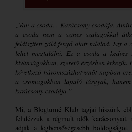
„Van a csoda... Karácsony csodája. Amire 
a csoda nem a színes szalagokkal átkö
feldíszített zöld fenyő alatt találod. Ezt a
lehet megtalálni. Ez a csoda a kedves s
kívánságokban, szerető érzésben érkezik. 
következő háromszázhatvanöt napban ezek
a csomagokban lapuló tárgyak, hanem c
karácsony csodája.”
Mi, a Blogturné Klub tagjai hiszünk ebb
felidézzük a régmúlt idők karácsonyait,
adják a legbensőségesebb boldogságot.