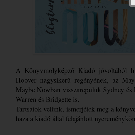
A Könyvmolyképző Kiadó jóvoltából haz
Hoover nagysikerű regényének, az Mayb
Maybe Nowban visszarepülük Sydney és Rid
Warren és Bridgette is. 
Tartsatok velünk, ismerjétek meg a könyvet
haza a kiadó által felajánlott nyereménykö