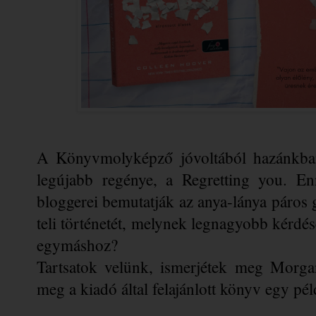
A Könyvmolyképző jóvoltából hazánkban
legújabb regénye, a Regretting you. E
bloggerei bemutatják az anya-lánya páros g
teli történetét, melynek legnagyobb kérdése
egymáshoz? 
Tartsatok velünk, ismerjétek meg Morgan 
meg a kiadó által felajánlott könyv egy pél