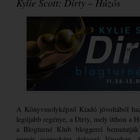
Kylie Scott: Dirty ​– Húzós
A Könyvmolyképző Kiadó jóvoltából hazá
legújabb regénye, a Dirty, mely itthon a 
a Blogturné Klub bloggerei bemutatják 
immár csaposként dolgozó Vaughan, és 