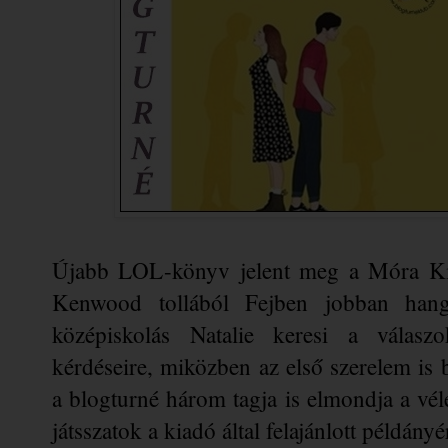
Újabb LOL-könyv jelent meg a Móra Kia
Kenwood tollából Fejben ​jobban hang
középiskolás Natalie keresi a válasz
kérdéseire, miközben az első szerelem is b
a blogturné három tagja is elmondja a vélem
játsszatok a kiadó által felajánlott példányér