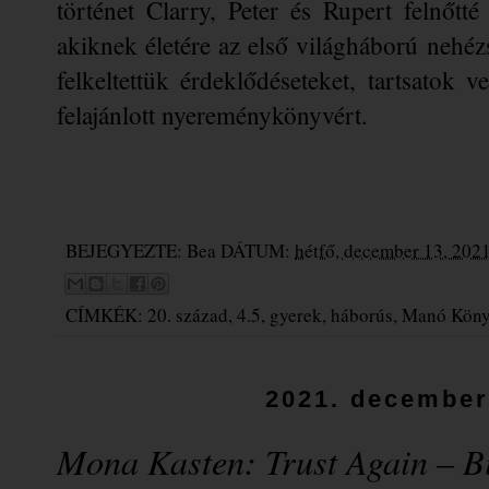
történet Clarry, Peter és Rupert felnőtté 
akiknek életére az első világháború nehézs
felkeltettük érdeklődéseteket, tartsatok ve
felajánlott nyereménykönyvért. 
BEJEGYEZTE:
Bea
DÁTUM:
hétfő, december 13, 202
CÍMKÉK:
20. század
,
4.5
,
gyerek
,
háborús
,
Manó Kön
2021. december 
Mona Kasten: Trust Again – Bí