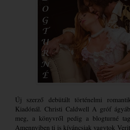
Új szerző debütált történelmi romanti
Kiadónál. Christi Caldwell A ​gróf ágyáb
meg, a könyvről pedig a blogturné tagj
Amennyiben ti is kíváncsiak vagytok Veri