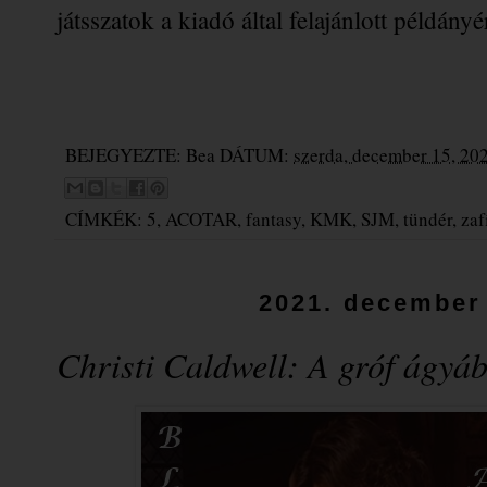
játsszatok a kiadó által felajánlott példányér
BEJEGYEZTE:
Bea
DÁTUM:
szerda, december 15, 20
CÍMKÉK:
5
,
ACOTAR
,
fantasy
,
KMK
,
SJM
,
tündér
,
zaf
2021. december 
Christi Caldwell: A ​gróf ágyá