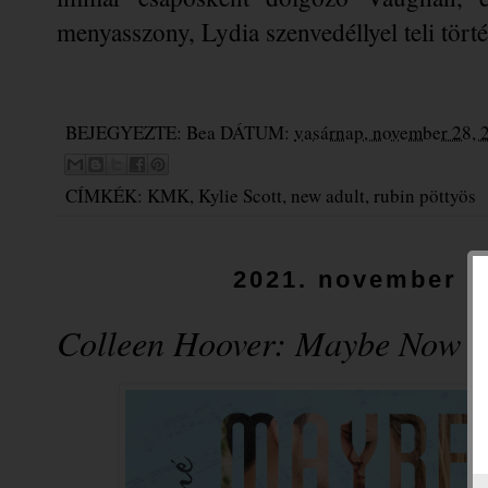
menyasszony, Lydia szenvedéllyel teli törté
BEJEGYEZTE:
Bea
DÁTUM:
vasárnap, november 28, 
CÍMKÉK:
KMK
,
Kylie Scott
,
new adult
,
rubin pöttyös
2021. november 2
Colleen Hoover: Maybe Now –