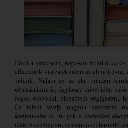
Eltelt a karácsony, napokon belül itt az év
elkezdünk visszatekinteni az elmúlt évre, 
velünk. Nálam ez az élet minden terület
olvasásaimra is, úgyhogy mivel idén való
fogok elolvasni, elkezdtem végignézni, h
kedvenceim
csalódást okoz
 és melyek a 
idén is szemügyre veszem őket hasonló sz