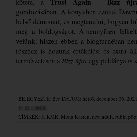
Trust Again – Bízz újr
kötete, a 
gondozásában. A könyvben ezúttal Dawnna
belső démonait, és megtanulni, hogyan bí
meg a boldogságot. Amennyiben felkeltet
velünk, hiszen ebben a blogturnéban ne
részhez is hozunk értékelést és extra á
Bízz újra
természetesen a 
 egy példánya is s
BEJEGYEZTE:
Bea
DÁTUM:
hétfő, december 06, 202
CÍMKÉK:
5
,
KMK
,
Mona Kasten
,
new adult
,
rubin pöt