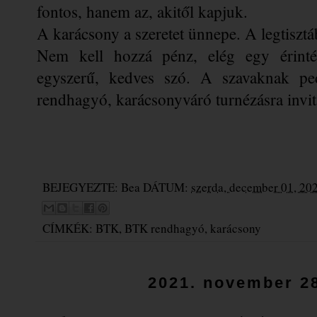
fontos, hanem az, akitől kapjuk.
A karácsony a szeretet ünnepe. A legtiszt
Nem kell hozzá pénz, elég egy érinté
egyszerű, kedves szó. A szavaknak ped
rendhagyó, karácsonyváró turnézásra invi
BEJEGYEZTE:
Bea
DÁTUM:
szerda, december 01, 20
CÍMKÉK:
BTK
,
BTK rendhagyó
,
karácsony
2021. november 28