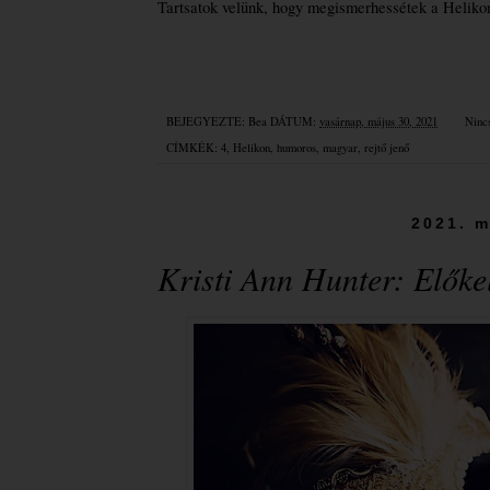
Tartsatok velünk, hogy megismerhessétek a Heliko
BEJEGYEZTE:
Bea
DÁTUM:
vasárnap, május 30, 2021
Ninc
CÍMKÉK:
4
,
Helikon
,
humoros
,
magyar
,
rejtő jenő
2021. m
Kristi Ann Hunter: Előkel