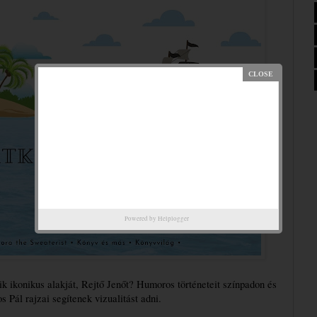
Powered by
Helplogger
 ikonikus alakját, Rejtő Jenőt? Humoros történeteit színpadon és 
 Pál rajzai segítenek vizualitást adni. 