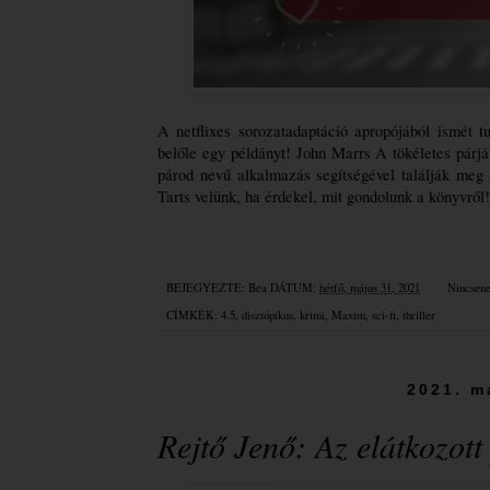
A netflixes sorozatadaptáció apropójából ismét t
belőle egy példányt! John Marrs A tökéletes párjá
párod nevű alkalmazás segítségével találják meg 
Tarts velünk, ha érdekel, mit gondolunk a könyvről!
BEJEGYEZTE:
Bea
DÁTUM:
hétfő, május 31, 2021
Nincsen
CÍMKÉK:
4.5
,
disztópikus
,
krimi
,
Maxim
,
sci-fi
,
thriller
2021. m
Rejtő Jenő: Az ​elátkozott