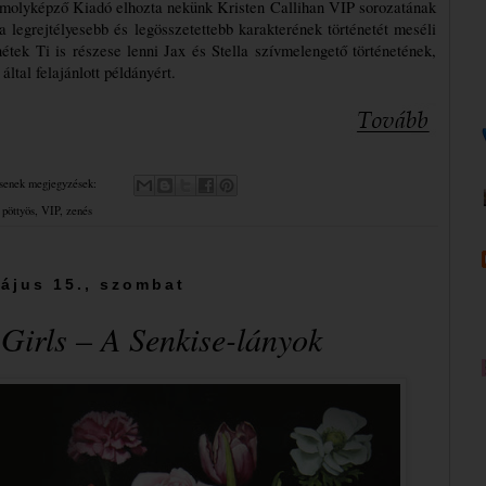
molyképző Kiadó elhozta nekünk Kristen Callihan VIP sorozatának 
 legrejtélyesebb és legösszetettebb karakterének történetét meséli 
ek Ti is részese lenni Jax és Stella szívmelengető történetének, 
által felajánlott példányért.
senek megjegyzések:
 pöttyös
,
VIP
,
zenés
ájus 15., szombat
irls – A Senkise-lányok