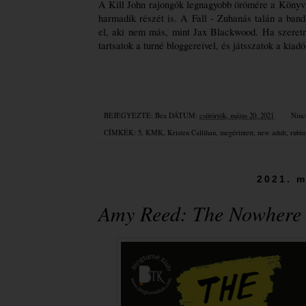
A Kill John rajongók legnagyobb örömére a Könyv
harmadik részét is. A Fall - Zuhanás talán a banda
el, aki nem más, mint Jax Blackwood. Ha szeretnét
tartsatok a turné bloggereivel, és játsszatok a kiadó 
BEJEGYEZTE:
Bea
DÁTUM:
csütörtök, május 20, 2021
Ninc
CÍMKÉK:
5
,
KMK
,
Kristen Callihan
,
megérintett
,
new adult
,
rubin
2021. m
Amy Reed: The Nowhere G