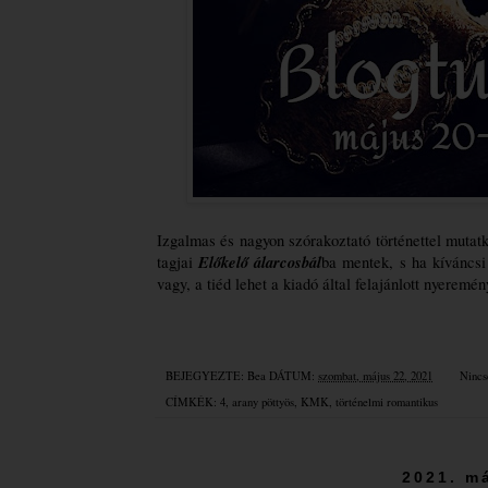
Izgalmas és nagyon szórakoztató történettel mutat
Előkelő álarcosbál
tagjai 
ba mentek, s ha kíváncsi 
vagy, a tiéd lehet a kiadó által felajánlott nyeremé
BEJEGYEZTE:
Bea
DÁTUM:
szombat, május 22, 2021
Nincs
CÍMKÉK:
4
,
arany pöttyös
,
KMK
,
történelmi romantikus
2021. má