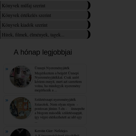
Könyvek műfaj szerint
Könyvek értékelés szerint
Könyvek kiadók szerint
Hírek, filmek, élmények, tagek...
A hónap legjobbjai
Ünnepi Nyereményjáték
Megérkeztem a beígért Ünnepi
Nyereményjátékkal. Csak azért
késtem ennyit, mert azt szerettem
volna, ha mindegyik nyeremény
megérkezik a ...
Születésnapi nyereményjáték
Sziasztok. Nem olyan régen -
pontosan június 5-én - ünnepelte
a blogom második születésnapját,
így végre elérkezhetett az idő egy
...
Kerstin Gier: Nefelejcs
A Könyvmolyképző jóvoltából