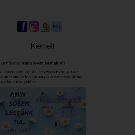
Kiemelt
Lucy Score: Amin sosem leszünk túl
A Pioneer Books legújabb Piros Pipacs kötete, az Amin
sosem leszünk túl borítóját aranyos százszorszépek díszítik.
Lucy Score lehengerlő rom...