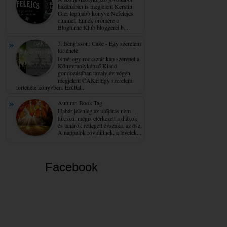
hazánkban is megjelent Kerstin
Gier legújabb könyve Nefelejcs
címmel. Ennek örömére a
Blogturné Klub bloggerei b...
J. Bengtsson: Cake - Egy ​szerelem
története
Ismét egy rocksztár kap szerepet a
Könyvmolyképző Kiadó
gondozásában tavaly év végén
megjelent CAKE Egy szerelem
története könyvben. Ezúttal...
Autumn Book Tag
Habár jelenleg az időjárás nem
tükrözi, mégis elérkezett a diákok
és tanárok rettegett évszaka, az ősz.
A nappalok rövidülnek, a levelek...
Facebook