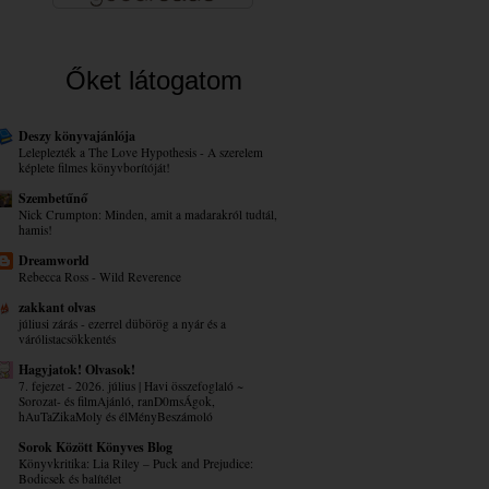
Őket látogatom
Deszy könyvajánlója
Leleplezték a The Love Hypothesis - A szerelem
képlete filmes könyvborítóját!
Szembetűnő
Nick Crumpton: Minden, amit a madarakról tudtál,
hamis!
Dreamworld
Rebecca Ross - Wild Reverence
zakkant olvas
júliusi zárás - ezerrel dübörög a nyár és a
várólistacsökkentés
Hagyjatok! Olvasok!
7. fejezet - 2026. július | Havi összefoglaló ~
Sorozat- és filmAjánló, ranD0msÁgok,
hAuTaZikaMoly és élMényBeszámoló
Sorok Között Könyves Blog
Könyvkritika: Lia Riley – Puck ​and Prejudice:
Bodicsek és balítélet