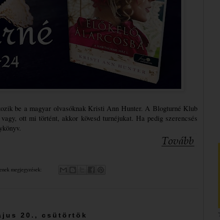
kozik be a magyar olvasóknak Kristi Ann Hunter. A Blogturné Klub 
vagy, ott mi történt, akkor kövesd turnéjukat. Ha pedig szerencsés 
nykönyv.
enek megjegyzések:
jus 20., csütörtök