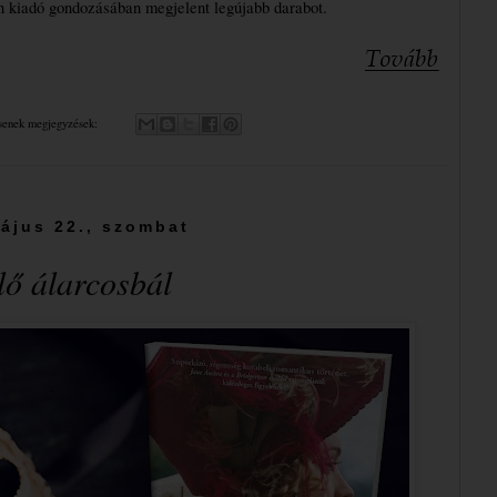
n kiadó gondozásában megjelent legújabb darabot.
senek megjegyzések:
ájus 22., szombat
ő ​álarcosbál