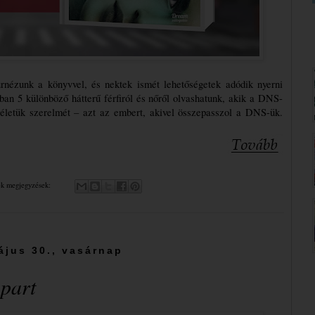
urnézunk a könyvvel, és nektek ismét lehetőségetek adódik nyerni 
ban 5 különböző hátterű férfiról és nőről olvashatunk, akik a DNS-
életük szerelmét – azt az embert, akivel összepasszol a DNS-ük. 
ek megjegyzések:
ájus 30., vasárnap
 part