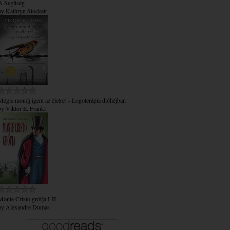
A Segítség
by
Kathryn Stockett
Mégis mondj igent az életre! - Logoterápia dióhéjban
by
Viktor E. Frankl
Monte Cristo grófja I-II
by
Alexandre Dumas