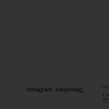
Üdvöz
Instagram: konyvvilag_
A bl
valam
néha 
szemé
Jó bö