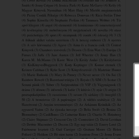
(4)
Cover Reveal
(4)
Donna MacMeans
(4)
Feszülő húr
(4)
Jennifer E.
Smith
(4)
Jenny Colgan
(4)
Jessica Park
(4)
Katie McGarry
(4)
Kelly
(4)
Magyar Könyvek Nyomában
(4)
Matt Haig
(4)
Mielőtt megismertelek
(4)
Piciny Csodák Péksége
(4)
Rebecca Donovan
(4)
Rácz-Stefán Tibor
(4)
Sophie Kinsella
(4)
Stephanie Perkins
(4)
Tammara Webber
(4)
Tíz
apró lélegzet
(4)
angol
(4)
elementál
(4)
feminizmus
(4)
ismeretterjesztő
(4)
levélregény
(4)
mebeforeyou
(4)
megjelenések
(4)
novella
(4)
olasz
(4)
pszichológia
(4)
sport
(4)
steampunk
(4)
zombi
(4)
édesség
(4)
3
(3)
A fiúknak akiket valaha szerettem
(3)
A herceg emberei
(3)
A nyertes
(3)
A szív körvonalai
(3)
Agave
(3)
Anna és a francia csók
(3)
Central
Könyvek
(3)
Chambers testvérek
(3)
Dessen
(3)
Erin Watt
(3)
Európa
(3)
Fumax
(3)
Jaffa
(3)
Jane Austen
(3)
Jeff Wheeler
(3)
Jenny Han
(3)
Karen M. McManus
(3)
Kasie West
(3)
Király Anikó
(3)
Királyforrás
(3)
KisKönyvesBloggerek
(3)
Kody Keplinger
(3)
Komor elemek
(3)
Kristen Callihan
(3)
Kylie Scott
(3)
Könyvfesztivál
(3)
Madeline Hunter
(3)
Marie Rutkoski
(3)
Mary Jo Putney
(3)
Never never
(3)
On Sai
(3)
Rainbow Rowell
(3)
Razorland trilógia
(3)
Royals
(3)
SJM
(3)
Scolar
(3)
Semmi pánik
(3)
Silber
(3)
Szépirodalmi
(3)
VIP
(3)
Vágymágusok
(3)
dráma
(3)
démon
(3)
idézetek
(3)
kalóz
(3)
kihívás
(3)
nyár
(3)
origin
(3)
posztapokaliptikus
(3)
rasszizmus
(3)
savant
(3)
sárkány
(3)
önsegítő
(3)
50
(2)
A bronzlovas
(2)
A papírmágus
(2)
A túlélés szabályai
(2)
Ali
Hazelwood
(2)
Anyám teremtményei
(2)
Az Arkánum Krónikák
(2)
Az
egyszerű Vadon
(2)
Az éjszaka hercege
(2)
Bella Swift
(2)
Benina
(2)
Bloomsbury
(2)
Cat&Bones
(2)
Catherine Rider
(2)
Charlie N. Holmberg
(2)
Claire Shipman
(2)
Crescent City
(2)
Csontszüret
(2)
David Levithan
(2)
Debbie Macomber
(2)
Decens
(2)
Egy nap talán
(2)
Emery Lord
(2)
Fairbourne kvartett
(2)
Gail Carriger
(2)
Graham Moore
(2)
Helen
Pollard
(2)
Helikon
(2)
Hó mint hamu
(2)
Jeaniene Frost
(2)
Jenna Evans