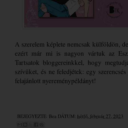
A szerelem képlete nemcsak külföldön, de h
ezért már mi is nagyon vártuk az Eszmé
Tartsatok bloggereinkkel, hogy megtudját
szívüket, és
 ne feledjétek: egy szerencsés 
felajánlott nyereménypéldányt!
BEJEGYEZTE:
Bea
DÁTUM:
hétfő, február 27, 2023