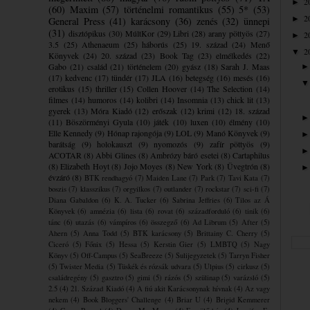
2
►
(60)
Maxim
(57)
történelmi romantikus
(55)
5*
(53)
2
►
General Press
(41)
karácsony
(36)
zenés
(32)
ünnepi
(31)
disztópikus
(30)
MúltKor
(29)
Libri
(28)
arany pöttyös
(27)
2
►
3.5
(25)
Athenaeum
(25)
háborús
(25)
19. század
(24)
Menő
2
▼
Könyvek
(24)
20. század
(23)
Book Tag
(23)
elmélkedés
(22)
Gabo
(21)
család
(21)
történelem
(20)
gyász
(18)
Sarah J. Maas
(17)
kedvenc
(17)
tündér
(17)
JLA
(16)
betegség
(16)
mesés
(16)
erotikus
(15)
thriller
(15)
Collen Hoover
(14)
The Selection
(14)
filmes
(14)
humoros
(14)
kolibri
(14)
Insomnia
(13)
chick lit
(13)
gyerek
(13)
Móra Kiadó
(12)
erőszak
(12)
krimi
(12)
18. század
(11)
Böszörményi Gyula
(10)
játék
(10)
luxen
(10)
élmény
(10)
Elle Kennedy
(9)
Hónap rajongója
(9)
LOL
(9)
Manó Könyvek
(9)
barátság
(9)
holokauszt
(9)
nyomozós
(9)
zafír pöttyös
(9)
ACOTAR
(8)
Abbi Glines
(8)
Ambrózy báró esetei
(8)
Cartaphilus
(8)
Elizabeth Hoyt
(8)
Jojo Moyes
(8)
New York
(8)
Üvegtrón
(8)
évzáró
(8)
BTK rendhagyó
(7)
Maiden Lane
(7)
Park
(7)
Tavi Kata
(7)
boszis
(7)
klasszikus
(7)
orgyilkos
(7)
outlander
(7)
rockstar
(7)
sci-fi
(7)
Diana Gabaldon
(6)
K. A. Tucker
(6)
Sabrina Jeffries
(6)
Tilos az Á
Könyvek
(6)
amnézia
(6)
lista
(6)
rovat
(6)
századforduló
(6)
tinik
(6)
tánc
(6)
utazás
(6)
vámpíros
(6)
összegző
(6)
Ad Librum
(5)
After
(5)
Ahern
(5)
Anna Todd
(5)
BTK karácsony
(5)
Brittainy C. Cherry
(5)
Ciceró
(5)
Főnix
(5)
Hessa
(5)
Kerstin Gier
(5)
LMBTQ
(5)
Nagy
Könyv
(5)
Off-Campus
(5)
SeaBreeze
(5)
Sulijegyzetek
(5)
Tarryn Fisher
(5)
Twister Media
(5)
Tüskék és rózsák udvara
(5)
Ulpius
(5)
cirkusz
(5)
családregény
(5)
gasztro
(5)
gimi
(5)
rázós
(5)
szülinap
(5)
varázsló
(5)
2.5
(4)
21. Század Kiadó
(4)
A fiú akit Karácsonynak hívnak
(4)
Az vagy
nekem
(4)
Book Bloggers' Challenge
(4)
Briar U
(4)
Brigid Kemmerer