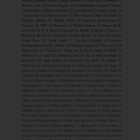
Welch
(2)
Jennifer Niven
(2)
Julie Klassen
(2)
Katty Kay
(2)
Kossuth
(2)
Kresley Cole
(2)
Kristan Higgins
(2)
Krumplihéjpite ​Irodalmi Társaság
(2)
Kék Gém
(2)
Könyvvadászok
(2)
Laura Kneidl
(2)
Lehull a lepel
(2)
Leylah Attar
(2)
Lélegezz velem!
(2)
Mara Dyer
(2)
Marie Pavlenko
(2)
Michelle Hodkin
(2)
Midlife Crisis
(2)
Napernyő Protektorátus
(2)
Nemezis
(2)
POV
(2)
Partvonal
(2)
Paullina Simons
(2)
Pioneer Books
(2)
Párizs
(2)
R. S. Grey
(2)
Rachel Van Dyken
(2)
Rebecca Yarros
(2)
Rosemary Beach
(2)
Rózsakert
(2)
Sally Rooney
(2)
Sara Raasch
(2)
Simon Snow
(2)
Sorok között
(2)
Szaszkó Gabriella
(2)
Szeretni
bolondulásig
(2)
Szállj a dallal!
(2)
Sárkánycsalogató
(2)
Tiéd vagyok
(2)
Tonke Dragt
(2)
Victoria
(2)
Várok rád
(2)
Vér és hamu
(2)
WOW
(2)
Whitney G.
(2)
antik
(2)
antológia
(2)
bor
(2)
díj
(2)
görög mitológia
(2)
halloween
(2)
high fantasy
(2)
hónapzáró
(2)
ikrek
(2)
interjú
(2)
klímaváltozás
(2)
könyves esemény
(2)
környezetvédelem
(2)
lovag
(2)
magán
(2)
pagony
(2)
rabszolga
(2)
természet
(2)
tervezés
(2)
vonat
(2)
várólista
(2)
vérfarkas
(2)
ír
(2)
önbizalom
(2)
2
(1)
A Gibson-fiúk
(1)
A
Szem
(1)
A férfiak végnapjai
(1)
A kalózkirály lánya
(1)
A kiskutya
(1)
A madár és a
kard krónikái
(1)
A szív ritmusa
(1)
A ​kárhozott
(1)
Adriana Locke
(1)
Afrika
(1)
Akkord
(1)
Alexandra
(1)
Amy Harmon
(1)
Animus
(1)
Ashley Carrigan
(1)
Ava
Dellaira
(1)
Az ezredik emelet
(1)
Az éhezők viadala
(1)
BTK húsvét
(1)
Bessenyei
Gábor
(1)
Beth O'Leary
(1)
Book Kiadó
(1)
Bűnösök
(1)
Casey McQuiston
(1)
Catherine Anderson
(1)
Christi Caldwell
(1)
Cselenyák Imre
(1)
Csernus Imre
(1)
DIMILY-trilógia
(1)
Dash és Lily
(1)
David Attenborough
(1)
Deirdre Riordan
Hall
(1)
Delta Vision
(1)
Egy fo
(1)
Emily Henry
(1)
Fehér Klára
(1)
Fireborne
(1)
Folsom
(1)
Francesca Zappia
(1)
Gallay-Nagy Krisztina
(1)
Gallery Books
(1)
Greycourt
(1)
Grisa
(1)
Helena Hunting
(1)
Hercegi kör
(1)
Hercz Júlia
(1)
Hollywood
(1)
How to Ruin
(1)
J. Bengtsson
(1)
J. D. Barrett
(1)
Jennifer Mathieu
(1)
Judith McNaught
(1)
Julianne Donaldson
(1)
Karen Fortunati
(1)
Kate Eberlen