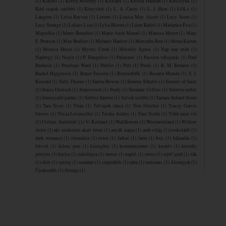
(1)
Kinizsi
(1)
Kirsty Moseley
(1)
Kiskapu
(1)
Kristin Hannah
(1)
Kulcslyuk
(1)
Kód csajok satöbbi
(1)
Könyvhét
(1)
L. A. Casey
(1)
L. J. Shen
(1)
LOL+
(1)
Langton
(1)
Leisa Rayven
(1)
Lettero
(1)
Louisa May Alcott
(1)
Lucy Score
(1)
Lucy Strange
(1)
Lukács Liza
(1)
Lylia Bloom
(1)
Lúzer Rádió
(1)
Madarász Éva
(1)
Magnólia
(1)
Marie Benedict
(1)
Marie-Aude Murail
(1)
Marissa Meyer
(1)
Mary
E. Pearson
(1)
Max Brallier
(1)
Melanie Harlow
(1)
Mercedes Ron
(1)
Mona Kasten
(1)
Monica Hesse
(1)
Mystic Creek
(1)
Mészöly Ágnes
(1)
Nap nap után
(1)
Naphegy
(1)
Negin
(1)
P. Dangelico
(1)
Palatinus
(1)
Passion válogatás
(1)
Paul
Rudnick
(1)
Penelope Ward
(1)
Publio
(1)
Pult
(1)
Püski
(1)
R. M. Romero
(1)
Rachel Higginson
(1)
Renee Ericson
(1)
Rontásűzők
(1)
Rosaria Munda
(1)
S. J.
Kincaid
(1)
Sally Thorne
(1)
Sarina Bowen
(1)
Simone Elkeles
(1)
Sinners of Saint
(1)
Stacia Deutsch
(1)
Starcrossed
(1)
Study
(1)
Suzanne Collins
(1)
Szeretni nehéz
(1)
Szunnyadó parázs
(1)
Szélesi Sándor
(1)
Szívek testőre
(1)
Tamara Ireland Stone
(1)
Tara Sivec
(1)
Titan
(1)
Tolvajok ​tánca
(1)
Tom Fletcher
(1)
Tracey Garvis
Graves
(1)
Tricia Levenseller
(1)
Trisha Ashley
(1)
True North
(1)
Több mint víz
(1)
Utóirat: Szeretlek!
(1)
Vi Keeland
(1)
Wallflowers
(1)
Westmoreland
(1)
Willow
Aster
(1)
aki unikornis akart lenni
(1)
anyák napja
(1)
arab világ
(1)
csokoládé
(1)
dark romance
(1)
eutanázia
(1)
extra
(1)
farkas
(1)
farm
(1)
foci
(1)
hálaadás
(1)
húsvét
(1)
kilenc perc
(1)
kisregény
(1)
kommunizmus
(1)
kreatív
(1)
kristály
pöttyös
(1)
kutya
(1)
mitológia
(1)
motor
(1)
napló
(1)
orosz
(1)
rejtő jenő
(1)
rák
(1)
skót
(1)
spring
(1)
summer
(1)
szuperhős
(1)
tabu
(1)
turizmus
(1)
Álomgyár
(1)
Újrakezdés
(1)
életrajz
(1)