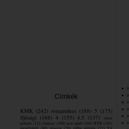
Bea
2
►
Címkék
2
►
2
►
2
KMK
(242)
romantikus
(188)
5
(175)
►
2
ifjúsági
(168)
4
(155)
4.5
(137)
►
vörös
pöttyös
(121)
fantasy
(108)
new adult
(104)
BTK
(101)
2
►
megérintett
(80)
magyar
(76)
rubin pöttyös
(71)
YA