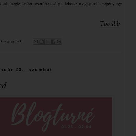
ékunk megfejtéséért cserébe esélyes lehetsz megnyerni a regény egy 
ek megjegyzések:
anuár 23., szombat
ed