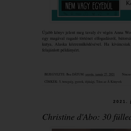
Újabb könyv jelent meg tavaly év végén Anna Wol
egy magával ragadó történet elfogadásról, bátorsá
kutya, Alaska közreműködésével. Ha kíváncsiak v
felajánlott példányért.
BEJEGYEZTE:
Bea
DÁTUM:
szerda, január 27, 2021
Nincse
CÍMKÉK:
5
,
betegség
,
gyerek
,
ifjúsági
,
Tilos az Á Könyvek
2021. 
Christine d'Abo: 30 ​fülle