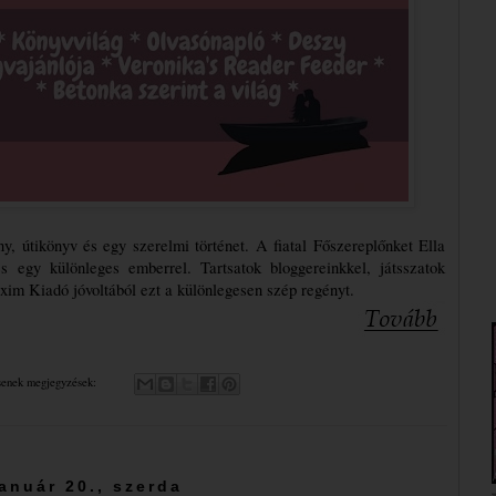
y, útikönyv és egy szerelmi történet. A fiatal Főszereplőnket Ella 
 egy különleges emberrel. Tartsatok bloggereinkkel, játsszatok 
im Kiadó jóvoltából ezt a különlegesen szép regényt.
senek megjegyzések:
január 20., szerda