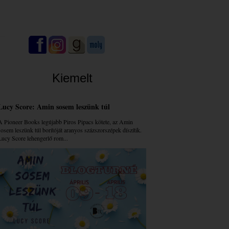
Kiemelt
Lucy Score: Amin sosem leszünk túl
A Pioneer Books legújabb Piros Pipacs kötete, az Amin
sosem leszünk túl borítóját aranyos százszorszépek díszítik.
Lucy Score lehengerlő rom...