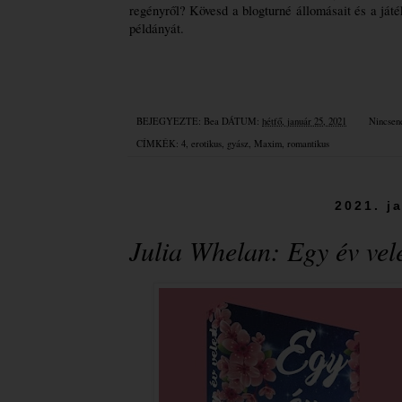
regényről? Kövesd a blogturné állomásait és a ját
példányát.
BEJEGYEZTE:
Bea
DÁTUM:
hétfő, január 25, 2021
Nincsen
CÍMKÉK:
4
,
erotikus
,
gyász
,
Maxim
,
romantikus
2021. j
Julia Whelan: Egy ​év vel