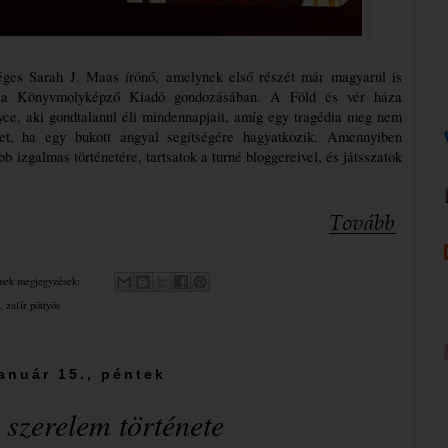
séges Sarah J. Maas írónő, amelynek első részét már magyarul is 
nt a Könyvmolyképző Kiadó gondozásában. A Föld és vér háza 
ryce, aki gondtalanul éli mindennapjait, amíg egy tragédia meg nem 
het, ha egy bukott angyal segítségére hagyatkozik. Amennyiben 
 izgalmas történetére, tartsatok a turné bloggereivel, és játsszatok 
nek megjegyzések:
,
zafír pöttyös
január 15., péntek
​szerelem története