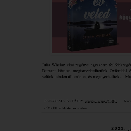
Julia Whelan első regénye egyszerre fejlődésregén
Durrant követve megismerkedhetünk Oxforddal és
velünk minden állomáson, és megnyerhetitek a  Max
BEJEGYEZTE:
Bea
DÁTUM:
szombat, január 23, 2021
Ninc
CÍMKÉK:
4
,
Maxim
,
romantikus
2021. 