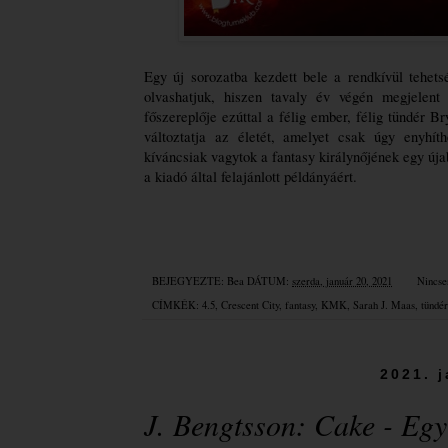
Egy új sorozatba kezdett bele a rendkívül tehet
olvashatjuk, hiszen tavaly év végén megjele
főszereplője ezúttal a félig ember, félig tündér B
változtatja az életét, amelyet csak úgy enyhít
kíváncsiak vagytok a fantasy királynőjének egy újabb
a kiadó által felajánlott példányáért.
BEJEGYEZTE:
Bea
DÁTUM:
szerda, január 20, 2021
Nincse
CÍMKÉK:
4.5
,
Crescent City
,
fantasy
,
KMK
,
Sarah J. Maas
,
tündér
2021. 
J. Bengtsson: Cake - Egy 