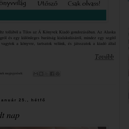
tz tollából a Tilos az Á Könyvek Kiadó gondozásában. Az Alaska 
gról és egy különleges barátság kialakulásáról, mindez egy segítő 
agytok a könyvre, tartsatok velünk, és játsszatok a kiadó által 
nek megjegyzések:
január 25., hétfő
dt nap