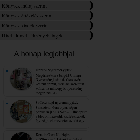
Könyvek műfaj szerint
Könyvek értékelés szerint
Könyvek kiadók szerint
Hírek, filmek, élmények, tagek...
A hónap legjobbjai
Ünnepi Nyereményjáték
Megérkeztem a beígért Ünnepi
Nyereményjátékkal. Csak azért
késtem ennyit, mert azt szerettem
volna, ha mindegyik nyeremény
megérkezik a ...
Születésnapi nyereményjáték
Sziasztok. Nem olyan régen -
pontosan június 5-én - ünnepelte
a blogom második születésnapját,
így végre elérkezhetett az idő egy
...
Kerstin Gier: Nefelejcs
A Könyvmolyképző jóvoltából