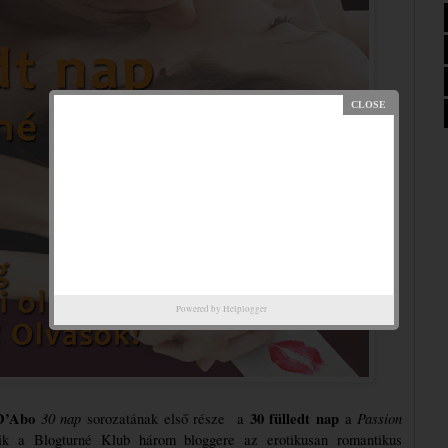
Powered by
Helplogger
D’Abo
30 nap
30 fülledt nap
Passion 
 sorozatának első része  a 
 a 
ik a Blogturné Klub három bloggere az erotikusan romantikus 