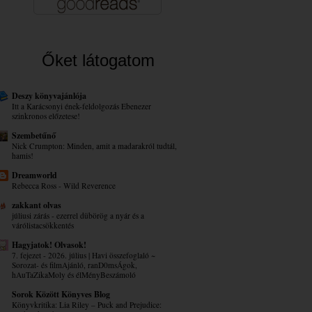
Őket látogatom
Deszy könyvajánlója
Itt a Karácsonyi ének-feldolgozás Ebenezer
szinkronos előzetese!
Szembetűnő
Nick Crumpton: Minden, amit a madarakról tudtál,
hamis!
Dreamworld
Rebecca Ross - Wild Reverence
zakkant olvas
júliusi zárás - ezerrel dübörög a nyár és a
várólistacsökkentés
Hagyjatok! Olvasok!
7. fejezet - 2026. július | Havi összefoglaló ~
Sorozat- és filmAjánló, ranD0msÁgok,
hAuTaZikaMoly és élMényBeszámoló
Sorok Között Könyves Blog
Könyvkritika: Lia Riley – Puck ​and Prejudice: