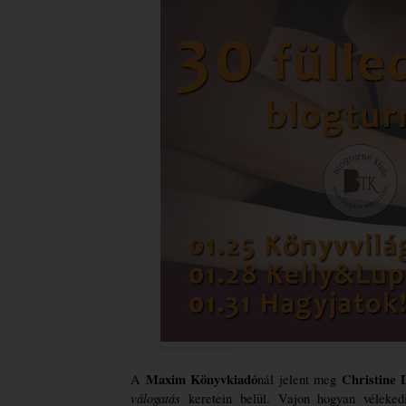
Maxim Könyvkiadó
Christine 
A 
nál jelent meg 
válogatás
 keretein belül. Vajon hogyan véleked