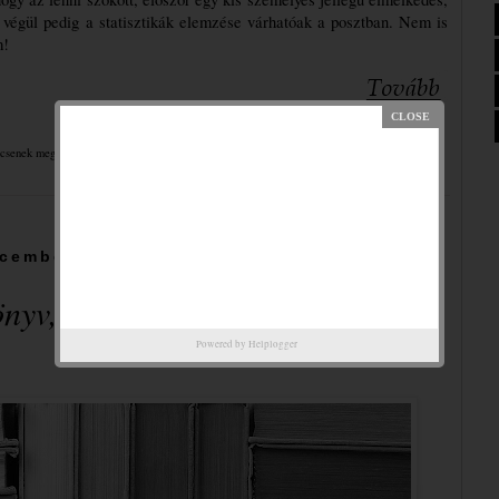
végül pedig a statisztikák elemzése várhatóak a posztban. Nem is 
m!
csenek megjegyzések:
cember 29., szerda
nyv, amely nem felelt meg a
Powered by
Helplogger