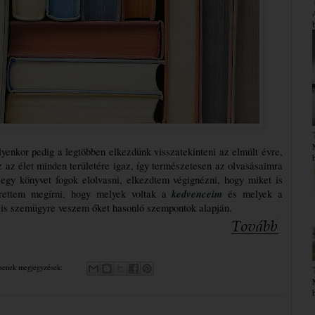
ilyenkor pedig a legtöbben elkezdünk visszatekinteni az elmúlt évre, 
 az élet minden területére igaz, így természetesen az olvasásaimra 
egy könyvet fogok elolvasni, elkezdtem végignézni, hogy miket is 
kedvenceim
rettem megírni, hogy melyek voltak a 
 és melyek a 
n is szemügyre veszem őket hasonló szempontok alapján.
senek megjegyzések: