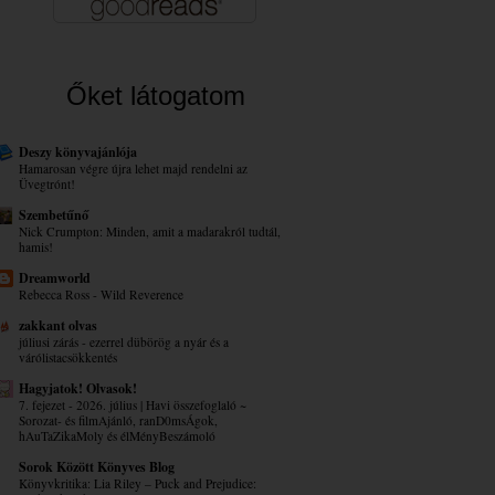
Őket látogatom
Deszy könyvajánlója
Hamarosan végre újra lehet majd rendelni az
Üvegtrónt!
Szembetűnő
Nick Crumpton: Minden, amit a madarakról tudtál,
hamis!
Dreamworld
Rebecca Ross - Wild Reverence
zakkant olvas
júliusi zárás - ezerrel dübörög a nyár és a
várólistacsökkentés
Hagyjatok! Olvasok!
7. fejezet - 2026. július | Havi összefoglaló ~
Sorozat- és filmAjánló, ranD0msÁgok,
hAuTaZikaMoly és élMényBeszámoló
Sorok Között Könyves Blog
Könyvkritika: Lia Riley – Puck ​and Prejudice: