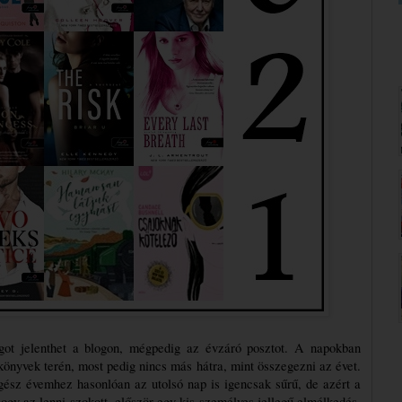
got jelenthet a blogon, mégpedig az évzáró posztot. A napokban 
könyvek terén, most pedig nincs más hátra, mint összegezni az évet. 
gész évemhez hasonlóan az utolsó nap is igencsak sűrű, de azért a 
gy az lenni szokott, először egy kis személyes jellegű elmélkedés, 