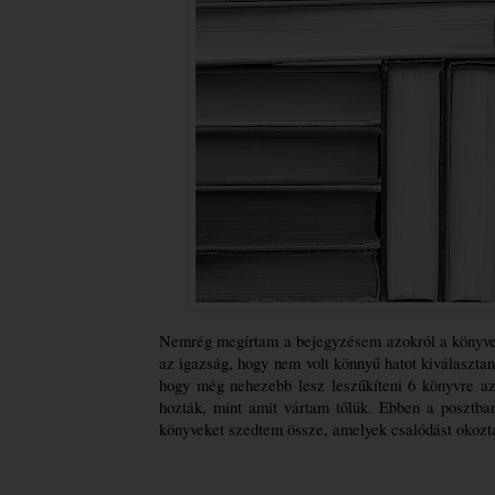
Nemrég megírtam a bejegyzésem azokról a könyve
az igazság, hogy nem volt könnyű hatot kiválasztan
hogy még nehezebb lesz leszűkíteni 6 könyvre az
hozták, mint amit vártam tőlük. Ebben a posztban
könyveket szedtem össze, amelyek csalódást okozt