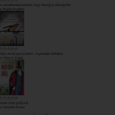
Az ​ellenállhatatlan késztetés, hogy belezúgj az ellenségedbe
by
Brigitte Knightley
Mégis mondj igent az életre! - Logoterápia dióhéjban
by
Viktor E. Frankl
Monte Cristo grófja I-II
by
Alexandre Dumas