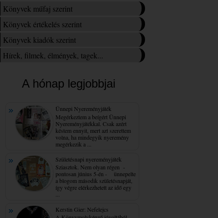
Könyvek műfaj szerint
Könyvek értékelés szerint
Könyvek kiadók szerint
Hírek, filmek, élmények, tagek...
A hónap legjobbjai
Ünnepi Nyereményjáték
Megérkeztem a beígért Ünnepi
Nyereményjátékkal. Csak azért
késtem ennyit, mert azt szerettem
volna, ha mindegyik nyeremény
megérkezik a ...
Születésnapi nyereményjáték
Sziasztok. Nem olyan régen -
pontosan június 5-én - ünnepelte
a blogom második születésnapját,
így végre elérkezhetett az idő egy
...
Kerstin Gier: Nefelejcs
A Könyvmolyképző jóvoltából