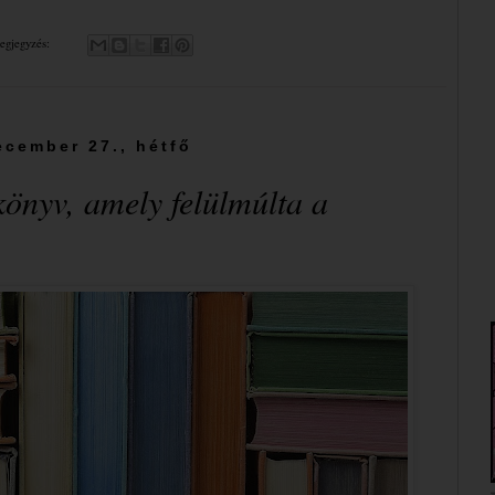
egjegyzés:
ecember 27., hétfő
önyv, amely felülmúlta a