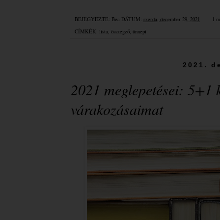
BEJEGYEZTE:
Bea
DÁTUM:
szerda, december 29, 2021
1 m
CÍMKÉK:
lista
,
összegző
,
ünnepi
2021. d
2021 meglepetései: 5+1 k
várakozásaimat