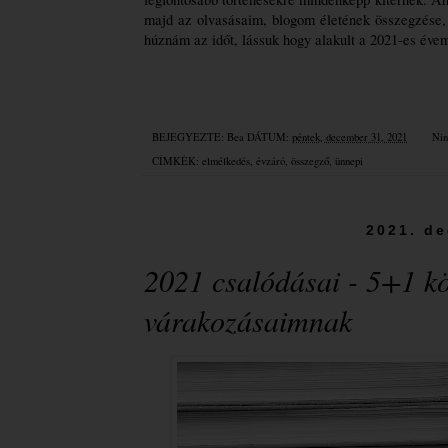
majd az olvasásaim, blogom életének összegzése, 
húznám az időt, lássuk hogy alakult a 2021-es éve
BEJEGYEZTE:
Bea
DÁTUM:
péntek, december 31, 2021
Nin
CÍMKÉK:
elmélkedés
,
évzáró
,
összegző
,
ünnepi
2021. de
2021 csalódásai - 5+1 kö
várakozásaimnak