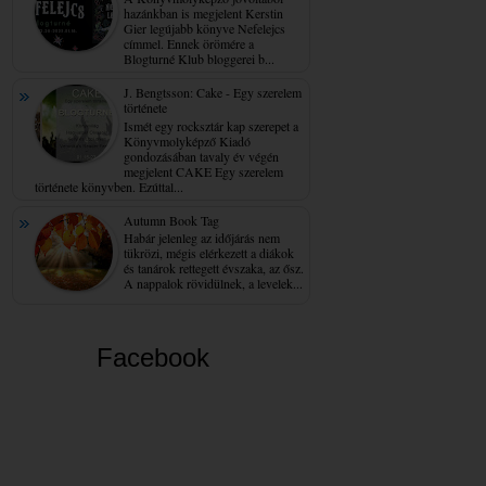
hazánkban is megjelent Kerstin
Gier legújabb könyve Nefelejcs
címmel. Ennek örömére a
Blogturné Klub bloggerei b...
J. Bengtsson: Cake - Egy ​szerelem
története
Ismét egy rocksztár kap szerepet a
Könyvmolyképző Kiadó
gondozásában tavaly év végén
megjelent CAKE Egy szerelem
története könyvben. Ezúttal...
Autumn Book Tag
Habár jelenleg az időjárás nem
tükrözi, mégis elérkezett a diákok
és tanárok rettegett évszaka, az ősz.
A nappalok rövidülnek, a levelek...
Facebook