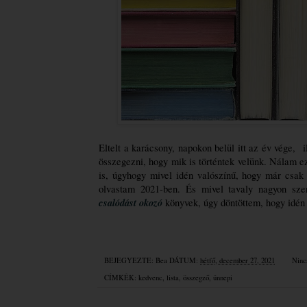
Eltelt a karácsony, napokon belül itt az év vége,  
összegezni, hogy mik is történtek velünk. Nálam ez
is, úgyhogy mivel idén valószínű, hogy már csak 
olvastam 2021-ben. És mivel tavaly nagyon sze
csalódást okozó
 könyvek, úgy döntöttem, hogy idé
BEJEGYEZTE:
Bea
DÁTUM:
hétfő, december 27, 2021
Ninc
CÍMKÉK:
kedvenc
,
lista
,
összegző
,
ünnepi