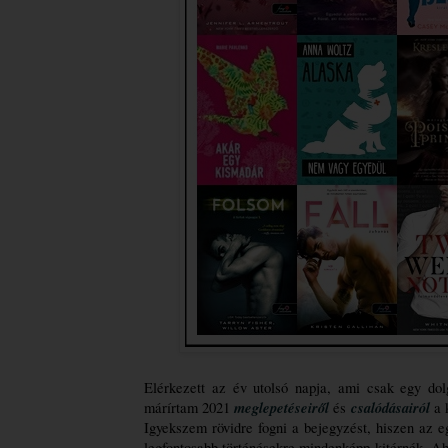
Elérkezett az év utolsó napja, ami csak egy dol
meglepetései
ről
csalódásai
ról
márírtam 2021 
 és 
 a 
Igyekszem rövidre fogni a bejegyzést, hiszen az e
legfontosabb történésekre mindenképp kitérnék. Aho