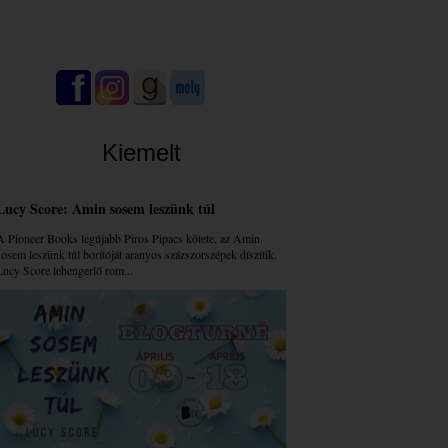
Kiemelt
Lucy Score: Amin sosem leszünk túl
A Pioneer Books legújabb Piros Pipacs kötete, az Amin
sosem leszünk túl borítóját aranyos százszorszépek díszítik.
Lucy Score lehengerlő rom...