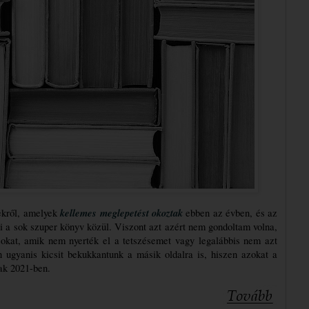
kellemes meglepetést okoztak
kről, amelyek 
 ebben az évben, és az 
i a sok szuper könyv közül. Viszont azt azért nem gondoltam volna, 
okat, amik nem nyerték el a tetszésemet vagy legalábbis nem azt 
 ugyanis kicsit bekukkantunk a másik oldalra is, hiszen azokat a 
ak 2021-ben. 