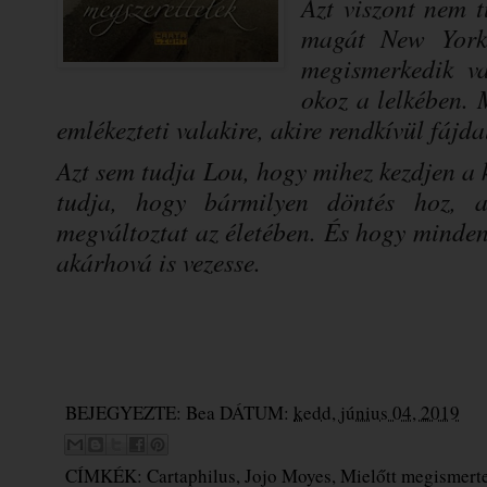
Azt viszont nem t
magát New York 
megismerkedik val
okoz a lelkében.
emlékezteti valakire, akire rendkívül fájd
Azt sem tudja Lou, hogy mihez kezdjen a 
tudja, hogy bármilyen döntés hoz, a
megváltoztat az életében. És hogy mindenk
akárhová is vezesse.
BEJEGYEZTE:
Bea
DÁTUM:
kedd, június 04, 2019
CÍMKÉK:
Cartaphilus
,
Jojo Moyes
,
Mielőtt megismert