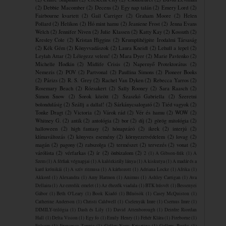
(2)
Debbie Macomber
(2)
Decens
(2)
Egy nap talán
(2)
Emery Lord
(2)
Fairbourne kvartett
(2)
Gail Carriger
(2)
Graham Moore
(2)
Helen
Pollard
(2)
Helikon
(2)
Hó mint hamu
(2)
Jeaniene Frost
(2)
Jenna Evans
Welch
(2)
Jennifer Niven
(2)
Julie Klassen
(2)
Katty Kay
(2)
Kossuth
(2)
Kresley Cole
(2)
Kristan Higgins
(2)
Krumplihéjpite ​Irodalmi Társaság
(2)
Kék Gém
(2)
Könyvvadászok
(2)
Laura Kneidl
(2)
Lehull a lepel
(2)
Leylah Attar
(2)
Lélegezz velem!
(2)
Mara Dyer
(2)
Marie Pavlenko
(2)
Michelle Hodkin
(2)
Midlife Crisis
(2)
Napernyő Protektorátus
(2)
Nemezis
(2)
POV
(2)
Partvonal
(2)
Paullina Simons
(2)
Pioneer Books
(2)
Párizs
(2)
R. S. Grey
(2)
Rachel Van Dyken
(2)
Rebecca Yarros
(2)
Rosemary Beach
(2)
Rózsakert
(2)
Sally Rooney
(2)
Sara Raasch
(2)
Simon Snow
(2)
Sorok között
(2)
Szaszkó Gabriella
(2)
Szeretni
bolondulásig
(2)
Szállj a dallal!
(2)
Sárkánycsalogató
(2)
Tiéd vagyok
(2)
Tonke Dragt
(2)
Victoria
(2)
Várok rád
(2)
Vér és hamu
(2)
WOW
(2)
Whitney G.
(2)
antik
(2)
antológia
(2)
bor
(2)
díj
(2)
görög mitológia
(2)
halloween
(2)
high fantasy
(2)
hónapzáró
(2)
ikrek
(2)
interjú
(2)
klímaváltozás
(2)
könyves esemény
(2)
környezetvédelem
(2)
lovag
(2)
magán
(2)
pagony
(2)
rabszolga
(2)
természet
(2)
tervezés
(2)
vonat
(2)
várólista
(2)
vérfarkas
(2)
ír
(2)
önbizalom
(2)
2
(1)
A Gibson-fiúk
(1)
A
Szem
(1)
A férfiak végnapjai
(1)
A kalózkirály lánya
(1)
A kiskutya
(1)
A madár és a
kard krónikái
(1)
A szív ritmusa
(1)
A ​kárhozott
(1)
Adriana Locke
(1)
Afrika
(1)
Akkord
(1)
Alexandra
(1)
Amy Harmon
(1)
Animus
(1)
Ashley Carrigan
(1)
Ava
Dellaira
(1)
Az ezredik emelet
(1)
Az éhezők viadala
(1)
BTK húsvét
(1)
Bessenyei
Gábor
(1)
Beth O'Leary
(1)
Book Kiadó
(1)
Bűnösök
(1)
Casey McQuiston
(1)
Catherine Anderson
(1)
Christi Caldwell
(1)
Cselenyák Imre
(1)
Csernus Imre
(1)
DIMILY-trilógia
(1)
Dash és Lily
(1)
David Attenborough
(1)
Deirdre Riordan
Hall
(1)
Delta Vision
(1)
Egy fo
(1)
Emily Henry
(1)
Fehér Klára
(1)
Fireborne
(1)
Folsom
(1)
Francesca Zappia
(1)
Gallay-Nagy Krisztina
(1)
Gallery Books
(1)