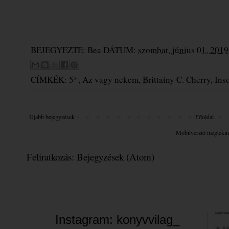
BEJEGYEZTE:
Bea
DÁTUM:
szombat, június 01, 2019
CÍMKÉK:
5*
,
Az vagy nekem
,
Brittainy C. Cherry
,
Ins
Újabb bejegyzések
Főoldal
Mobilverzió megtekin
Feliratkozás:
Bejegyzések (Atom)
Üdvöz
Instagram: konyvvilag_
A bl