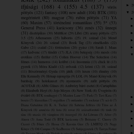
2
ifjúsági
(168)
4
(155)
4.5
(137)
►
vörös
pöttyös
(121)
fantasy
(108)
new adult
(104)
BTK
(101)
2
▼
megérintett
(80)
magyar
(76)
rubin pöttyös
(71)
YA
(60)
Maxim
(57)
történelmi romantikus
(55)
5*
(53)
General Press
(41)
karácsony
(36)
zenés
(32)
ünnepi
(31)
disztópikus
(30)
MúltKor
(29)
Libri
(28)
arany pöttyös
(27)
3.5
(25)
Athenaeum
(25)
háborús
(25)
19. század
(24)
Menő
Könyvek
(24)
20. század
(23)
Book Tag
(23)
elmélkedés
(22)
Gabo
(21)
család
(21)
történelem
(20)
gyász
(18)
Sarah J. Maas
(17)
kedvenc
(17)
tündér
(17)
JLA
(16)
betegség
(16)
mesés
(16)
erotikus
(15)
thriller
(15)
Collen Hoover
(14)
The Selection
(14)
filmes
(14)
humoros
(14)
kolibri
(14)
Insomnia
(13)
chick lit
(13)
gyerek
(13)
Móra Kiadó
(12)
erőszak
(12)
krimi
(12)
18. század
(11)
Böszörményi Gyula
(10)
játék
(10)
luxen
(10)
élmény
(10)
Elle Kennedy
(9)
Hónap rajongója
(9)
LOL
(9)
Manó Könyvek
(9)
barátság
(9)
holokauszt
(9)
nyomozós
(9)
zafír pöttyös
(9)
ACOTAR
(8)
Abbi Glines
(8)
Ambrózy báró esetei
(8)
Cartaphilus
(8)
Elizabeth Hoyt
(8)
Jojo Moyes
(8)
New York
(8)
Üvegtrón
(8)
évzáró
(8)
BTK rendhagyó
(7)
Maiden Lane
(7)
Park
(7)
Tavi Kata
(7)
boszis
(7)
klasszikus
(7)
orgyilkos
(7)
outlander
(7)
rockstar
(7)
sci-fi
(7)
Diana Gabaldon
(6)
K. A. Tucker
(6)
Sabrina Jeffries
(6)
Tilos az Á
Könyvek
(6)
amnézia
(6)
lista
(6)
rovat
(6)
századforduló
(6)
tinik
(6)
tánc
(6)
utazás
(6)
vámpíros
(6)
összegző
(6)
Ad Librum
(5)
After
(5)
Ahern
(5)
Anna Todd
(5)
BTK karácsony
(5)
Brittainy C. Cherry
(5)
Ciceró
(5)
Főnix
(5)
Hessa
(5)
Kerstin Gier
(5)
LMBTQ
(5)
Nagy
Könyv
(5)
Off-Campus
(5)
SeaBreeze
(5)
Sulijegyzetek
(5)
Tarryn Fisher
(5)
Twister Media
(5)
Tüskék és rózsák udvara
(5)
Ulpius
(5)
cirkusz
(5)