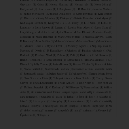
Greycourt
(1)
Grisa
(1)
Helena Hunting
(1)
Hercegi kör
(1)
Hercz Júlia
(1)
Hollywood
(1)
How to Ruin
(1)
J. Bengtsson
(1)
J. D. Barrett
(1)
Jennifer Mathieu
(1)
Judith McNaught
(1)
Julianne Donaldson
(1)
Karen Fortunati
(1)
Kate Eberlen
(1)
Kinizsi
(1)
Kirsty Moseley
(1)
Kiskapu
(1)
Kristin Hannah
(1)
Kulcslyuk
(1)
Kód csajok satöbbi
(1)
Könyvhét
(1)
L. A. Casey
(1)
L. J. Shen
(1)
LOL+
(1)
Langton
(1)
Leisa Rayven
(1)
Lettero
(1)
Louisa May Alcott
(1)
Lucy Score
(1)
Lucy Strange
(1)
Lukács Liza
(1)
Lylia Bloom
(1)
Lúzer Rádió
(1)
Madarász Éva
(1)
Magnólia
(1)
Marie Benedict
(1)
Marie-Aude Murail
(1)
Marissa Meyer
(1)
Mary
E. Pearson
(1)
Max Brallier
(1)
Melanie Harlow
(1)
Mercedes Ron
(1)
Mona Kasten
(1)
Monica Hesse
(1)
Mystic Creek
(1)
Mészöly Ágnes
(1)
Nap nap után
(1)
Naphegy
(1)
Negin
(1)
P. Dangelico
(1)
Palatinus
(1)
Passion válogatás
(1)
Paul
Rudnick
(1)
Penelope Ward
(1)
Publio
(1)
Pult
(1)
Püski
(1)
R. M. Romero
(1)
Rachel Higginson
(1)
Renee Ericson
(1)
Rontásűzők
(1)
Rosaria Munda
(1)
S. J.
Kincaid
(1)
Sally Thorne
(1)
Sarina Bowen
(1)
Simone Elkeles
(1)
Sinners of Saint
(1)
Stacia Deutsch
(1)
Starcrossed
(1)
Study
(1)
Suzanne Collins
(1)
Szeretni nehéz
(1)
Szunnyadó parázs
(1)
Szélesi Sándor
(1)
Szívek testőre
(1)
Tamara Ireland Stone
(1)
Tara Sivec
(1)
Titan
(1)
Tolvajok ​tánca
(1)
Tom Fletcher
(1)
Tracey Garvis
Graves
(1)
Tricia Levenseller
(1)
Trisha Ashley
(1)
True North
(1)
Több mint víz
(1)
Utóirat: Szeretlek!
(1)
Vi Keeland
(1)
Wallflowers
(1)
Westmoreland
(1)
Willow
Aster
(1)
aki unikornis akart lenni
(1)
anyák napja
(1)
arab világ
(1)
csokoládé
(1)
dark romance
(1)
eutanázia
(1)
extra
(1)
farkas
(1)
farm
(1)
foci
(1)
hálaadás
(1)
húsvét
(1)
kilenc perc
(1)
kisregény
(1)
kommunizmus
(1)
kreatív
(1)
kristály
pöttyös
(1)
kutya
(1)
mitológia
(1)
motor
(1)
napló
(1)
orosz
(1)
rejtő jenő
(1)
rák
(1)
skót
(1)
spring
(1)
summer
(1)
szuperhős
(1)
tabu
(1)
turizmus
(1)
Álomgyár
(1)
Újrakezdés
(1)
életrajz
(1)