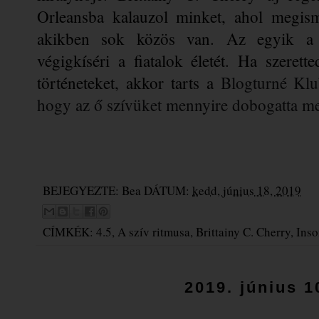
Orleansba kalauzol minket, ahol megismer
akikben sok közös van. Az egyik a ze
végigkíséri a fiatalok életét. Ha szerett
történeteket, akkor tarts a 
Blogturné Klub
hogy az ő szívüket mennyire dobogatta me
BEJEGYEZTE:
Bea
DÁTUM:
kedd, június 18, 2019
CÍMKÉK:
4.5
,
A szív ritmusa
,
Brittainy C. Cherry
,
Ins
2019. június 1