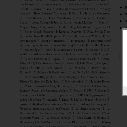
családregény
(5)
gasztro
(5)
gimi
(5)
rázós
(5)
szülinap
(5)
varázsló
(5)
2
►
2.5
(4)
21. Század Kiadó
(4)
A fiú akit Karácsonynak hívnak
(4)
Az vagy
nekem
(4)
Book Bloggers' Challenge
(4)
Briar U
(4)
Brigid Kemmerer
2
►
(4)
Cover Reveal
(4)
Donna MacMeans
(4)
Feszülő húr
(4)
Jennifer E.
2
►
Smith
(4)
Jenny Colgan
(4)
Jessica Park
(4)
Katie McGarry
(4)
Kelly
(4)
Magyar Könyvek Nyomában
(4)
Matt Haig
(4)
Mielőtt megismertelek
2
►
(4)
Piciny Csodák Péksége
(4)
Rebecca Donovan
(4)
Rácz-Stefán Tibor
(4)
Sophie Kinsella
(4)
Stephanie Perkins
(4)
Tammara Webber
(4)
Tíz
apró lélegzet
(4)
angol
(4)
elementál
(4)
feminizmus
(4)
ismeretterjesztő
(4)
levélregény
(4)
mebeforeyou
(4)
megjelenések
(4)
novella
(4)
olasz
(4)
pszichológia
(4)
sport
(4)
steampunk
(4)
zombi
(4)
édesség
(4)
3
(3)
A fiúknak akiket valaha szerettem
(3)
A herceg emberei
(3)
A nyertes
(3)
A szív körvonalai
(3)
Agave
(3)
Anna és a francia csók
(3)
Central
Könyvek
(3)
Chambers testvérek
(3)
Dessen
(3)
Erin Watt
(3)
Európa
(3)
Fumax
(3)
Jaffa
(3)
Jane Austen
(3)
Jeff Wheeler
(3)
Jenny Han
(3)
Karen M. McManus
(3)
Kasie West
(3)
Király Anikó
(3)
Királyforrás
(3)
KisKönyvesBloggerek
(3)
Kody Keplinger
(3)
Komor elemek
(3)
Kristen Callihan
(3)
Kylie Scott
(3)
Könyvfesztivál
(3)
Madeline Hunter
(3)
Marie Rutkoski
(3)
Mary Jo Putney
(3)
Never never
(3)
On Sai
(3)
Rainbow Rowell
(3)
Razorland trilógia
(3)
Royals
(3)
SJM
(3)
Scolar
(3)
Semmi pánik
(3)
Silber
(3)
Szépirodalmi
(3)
VIP
(3)
Vágymágusok
(3)
dráma
(3)
démon
(3)
idézetek
(3)
kalóz
(3)
kihívás
(3)
nyár
(3)
origin
(3)
posztapokaliptikus
(3)
rasszizmus
(3)
savant
(3)
sárkány
(3)
önsegítő
(3)
50
(2)
A bronzlovas
(2)
A papírmágus
(2)
A túlélés szabályai
(2)
Ali
Hazelwood
(2)
Anyám teremtményei
(2)
Az Arkánum Krónikák
(2)
Az
egyszerű Vadon
(2)
Az éjszaka hercege
(2)
Bella Swift
(2)
Benina
(2)
Bloomsbury
(2)
Cat&Bones
(2)
Catherine Rider
(2)
Charlie N. Holmberg
(2)
Claire Shipman
(2)
Crescent City
(2)
Csontszüret
(2)
David Levithan