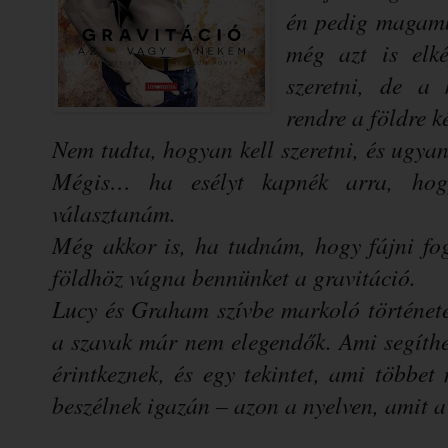
én pedig magamb
még azt is elké
szeretni, de a 
rendre a földre k
Nem tudta, hogyan kell szeretni, és ugyan
Mégis… ha esélyt kapnék arra, hogy
választanám.
Még akkor is, ha tudnám, hogy fájni fog
földhöz vágna bennünket a gravitáció.
Lucy és Graham szívbe markoló történet
a szavak már nem elegendők. Ami segíthet
érintkeznek, és egy tekintet, ami többe
beszélnek igazán – azon a nyelven, amit a