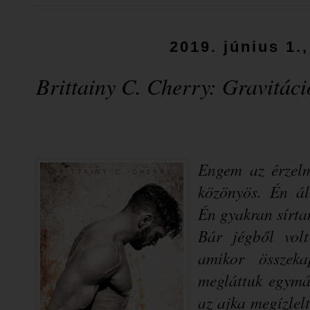
2019. június 1.
Brittainy C. Cherry: Gravitáci
Engem ​az érzelm
közönyös. Én á
Én gyakran sírta
Bár jégből volt
amikor összeka
megláttuk egymás
az ajka megízlel