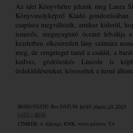
Az idei Könyvhétre jelenik meg Laura Si
Könyvmolyképző Kiadó gondozásában. An
csapásra megváltozik, amikor kiderül, hog
ismerős, megnyugtató óceánt felváltja a
kezdetben elkeseredett lány számára nemcs
meg, de rengeteget tanul a család, a barát
kedves, gödröcskés Lincoln is képb
érdeklődéseteket, kövessétek a turné állomá
BEJEGYEZTE:
Bea
DÁTUM:
hétfő, június 10, 2019
CÍMKÉK:
4
,
ifjúsági
,
KMK
,
vörös pöttyös
,
YA