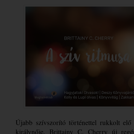
Újabb szívszorító történettel rukkolt elő 
királynője. Brittainy C. Cherry új re