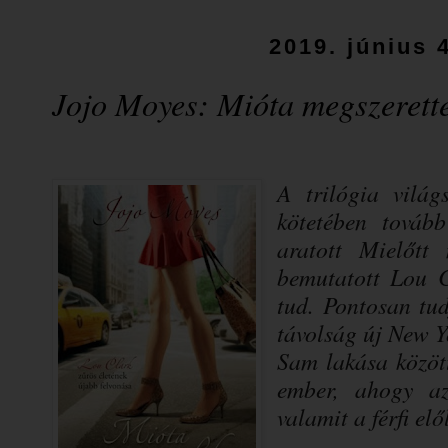
2019. június 
Jojo Moyes: Mióta ​megszerett
A trilógia világ
kötetében tovább
aratott Mielőtt
bemutatott Lou C
tud. Pontosan tu
távolság új New Y
Sam lakása között
ember, ahogy az
valamit a férfi elő