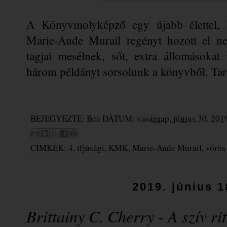
A Könyvmolyképző egy újabb élettel, h
Marie-Aude Murail regényt hozott el ne
tagjai mesélnek, sőt, extra állomásokat 
három példányt sorsolunk a könyvből. Tar
BEJEGYEZTE:
Bea
DÁTUM:
vasárnap, június 30, 201
CÍMKÉK:
4
,
ifjúsági
,
KMK
,
Marie-Aude Murail
,
vörös
2019. június 1
Brittainy C. Cherry - A szív r