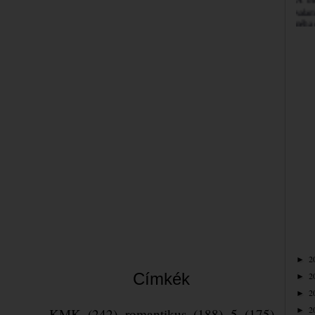
valam
néha 
szemé
Jó bö
Bea
2
►
Címkék
2
►
2
►
2
KMK
(242)
romantikus
(188)
5
(175)
►