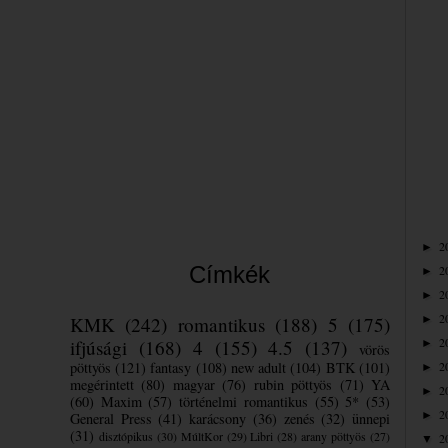
2
►
Címkék
2
►
2
►
2
KMK
(242)
romantikus
(188)
5
(175)
►
2
ifjúsági
(168)
4
(155)
4.5
(137)
►
vörös
pöttyös
(121)
fantasy
(108)
new adult
(104)
BTK
(101)
2
►
megérintett
(80)
magyar
(76)
rubin pöttyös
(71)
YA
2
►
(60)
Maxim
(57)
történelmi romantikus
(55)
5*
(53)
2
►
General Press
(41)
karácsony
(36)
zenés
(32)
ünnepi
(31)
disztópikus
(30)
MúltKor
(29)
Libri
(28)
arany pöttyös
(27)
2
▼