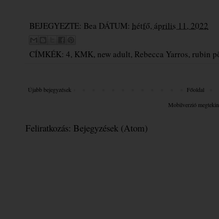
BEJEGYEZTE:
Bea
DÁTUM:
hétfő, április 11, 2022
CÍMKÉK:
4
,
KMK
,
new adult
,
Rebecca Yarros
,
rubin p
Újabb bejegyzések
Főoldal
Mobilverzió megtekin
Feliratkozás:
Bejegyzések (Atom)