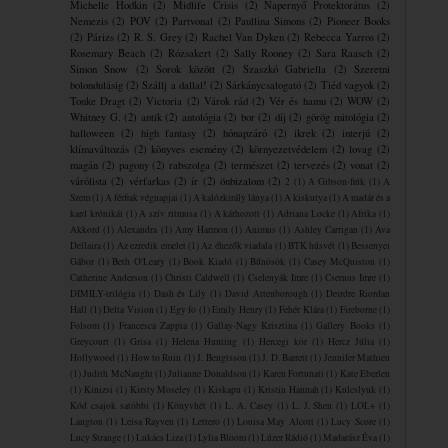
Michelle Hodkin
(2)
Midlife Crisis
(2)
Napernyő Protektorátus
(2)
Nemezis
(2)
POV
(2)
Partvonal
(2)
Paullina Simons
(2)
Pioneer Books
(2)
Párizs
(2)
R. S. Grey
(2)
Rachel Van Dyken
(2)
Rebecca Yarros
(2)
Rosemary Beach
(2)
Rózsakert
(2)
Sally Rooney
(2)
Sara Raasch
(2)
Simon Snow
(2)
Sorok között
(2)
Szaszkó Gabriella
(2)
Szeretni
bolondulásig
(2)
Szállj a dallal!
(2)
Sárkánycsalogató
(2)
Tiéd vagyok
(2)
Tonke Dragt
(2)
Victoria
(2)
Várok rád
(2)
Vér és hamu
(2)
WOW
(2)
Whitney G.
(2)
antik
(2)
antológia
(2)
bor
(2)
díj
(2)
görög mitológia
(2)
halloween
(2)
high fantasy
(2)
hónapzáró
(2)
ikrek
(2)
interjú
(2)
klímaváltozás
(2)
könyves esemény
(2)
környezetvédelem
(2)
lovag
(2)
magán
(2)
pagony
(2)
rabszolga
(2)
természet
(2)
tervezés
(2)
vonat
(2)
várólista
(2)
vérfarkas
(2)
ír
(2)
önbizalom
(2)
2
(1)
A Gibson-fiúk
(1)
A
Szem
(1)
A férfiak végnapjai
(1)
A kalózkirály lánya
(1)
A kiskutya
(1)
A madár és a
kard krónikái
(1)
A szív ritmusa
(1)
A ​kárhozott
(1)
Adriana Locke
(1)
Afrika
(1)
Akkord
(1)
Alexandra
(1)
Amy Harmon
(1)
Animus
(1)
Ashley Carrigan
(1)
Ava
Dellaira
(1)
Az ezredik emelet
(1)
Az éhezők viadala
(1)
BTK húsvét
(1)
Bessenyei
Gábor
(1)
Beth O'Leary
(1)
Book Kiadó
(1)
Bűnösök
(1)
Casey McQuiston
(1)
Catherine Anderson
(1)
Christi Caldwell
(1)
Cselenyák Imre
(1)
Csernus Imre
(1)
DIMILY-trilógia
(1)
Dash és Lily
(1)
David Attenborough
(1)
Deirdre Riordan
Hall
(1)
Delta Vision
(1)
Egy fo
(1)
Emily Henry
(1)
Fehér Klára
(1)
Fireborne
(1)
Folsom
(1)
Francesca Zappia
(1)
Gallay-Nagy Krisztina
(1)
Gallery Books
(1)
Greycourt
(1)
Grisa
(1)
Helena Hunting
(1)
Hercegi kör
(1)
Hercz Júlia
(1)
Hollywood
(1)
How to Ruin
(1)
J. Bengtsson
(1)
J. D. Barrett
(1)
Jennifer Mathieu
(1)
Judith McNaught
(1)
Julianne Donaldson
(1)
Karen Fortunati
(1)
Kate Eberlen
(1)
Kinizsi
(1)
Kirsty Moseley
(1)
Kiskapu
(1)
Kristin Hannah
(1)
Kulcslyuk
(1)
Kód csajok satöbbi
(1)
Könyvhét
(1)
L. A. Casey
(1)
L. J. Shen
(1)
LOL+
(1)
Langton
(1)
Leisa Rayven
(1)
Lettero
(1)
Louisa May Alcott
(1)
Lucy Score
(1)
Lucy Strange
(1)
Lukács Liza
(1)
Lylia Bloom
(1)
Lúzer Rádió
(1)
Madarász Éva
(1)