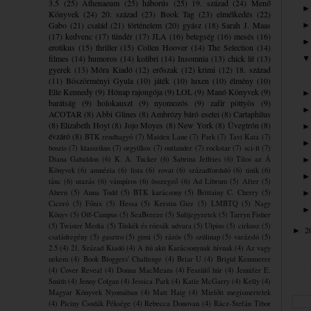
3.5
(25)
Athenaeum
(25)
háborús
(25)
19. század
(24)
Menő
Könyvek
(24)
20. század
(23)
Book Tag
(23)
elmélkedés
(22)
Gabo
(21)
család
(21)
történelem
(20)
gyász
(18)
Sarah J. Maas
(17)
kedvenc
(17)
tündér
(17)
JLA
(16)
betegség
(16)
mesés
(16)
erotikus
(15)
thriller
(15)
Collen Hoover
(14)
The Selection
(14)
filmes
(14)
humoros
(14)
kolibri
(14)
Insomnia
(13)
chick lit
(13)
gyerek
(13)
Móra Kiadó
(12)
erőszak
(12)
krimi
(12)
18. század
(11)
Böszörményi Gyula
(10)
játék
(10)
luxen
(10)
élmény
(10)
Elle Kennedy
(9)
Hónap rajongója
(9)
LOL
(9)
Manó Könyvek
(9)
barátság
(9)
holokauszt
(9)
nyomozós
(9)
zafír pöttyös
(9)
ACOTAR
(8)
Abbi Glines
(8)
Ambrózy báró esetei
(8)
Cartaphilus
(8)
Elizabeth Hoyt
(8)
Jojo Moyes
(8)
New York
(8)
Üvegtrón
(8)
évzáró
(8)
BTK rendhagyó
(7)
Maiden Lane
(7)
Park
(7)
Tavi Kata
(7)
boszis
(7)
klasszikus
(7)
orgyilkos
(7)
outlander
(7)
rockstar
(7)
sci-fi
(7)
Diana Gabaldon
(6)
K. A. Tucker
(6)
Sabrina Jeffries
(6)
Tilos az Á
Könyvek
(6)
amnézia
(6)
lista
(6)
rovat
(6)
századforduló
(6)
tinik
(6)
tánc
(6)
utazás
(6)
vámpíros
(6)
összegző
(6)
Ad Librum
(5)
After
(5)
Ahern
(5)
Anna Todd
(5)
BTK karácsony
(5)
Brittainy C. Cherry
(5)
Ciceró
(5)
Főnix
(5)
Hessa
(5)
Kerstin Gier
(5)
LMBTQ
(5)
Nagy
Könyv
(5)
Off-Campus
(5)
SeaBreeze
(5)
Sulijegyzetek
(5)
Tarryn Fisher
(5)
Twister Media
(5)
Tüskék és rózsák udvara
(5)
Ulpius
(5)
cirkusz
(5)
2
►
családregény
(5)
gasztro
(5)
gimi
(5)
rázós
(5)
szülinap
(5)
varázsló
(5)
2.5
(4)
21. Század Kiadó
(4)
A fiú akit Karácsonynak hívnak
(4)
Az vagy
nekem
(4)
Book Bloggers' Challenge
(4)
Briar U
(4)
Brigid Kemmerer
(4)
Cover Reveal
(4)
Donna MacMeans
(4)
Feszülő húr
(4)
Jennifer E.
Smith
(4)
Jenny Colgan
(4)
Jessica Park
(4)
Katie McGarry
(4)
Kelly
(4)
Magyar Könyvek Nyomában
(4)
Matt Haig
(4)
Mielőtt megismertelek
(4)
Piciny Csodák Péksége
(4)
Rebecca Donovan
(4)
Rácz-Stefán Tibor