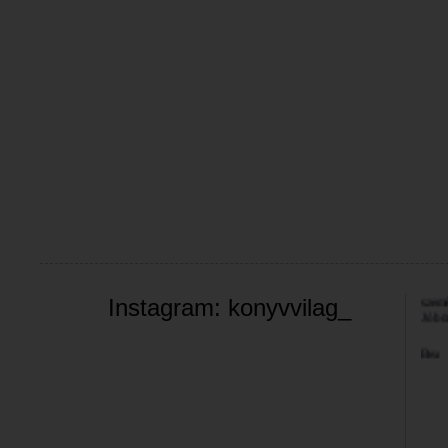
Üdvöz
A bl
valam
néha 
szemé
Instagram: konyvvilag_
Jó bö
Bea