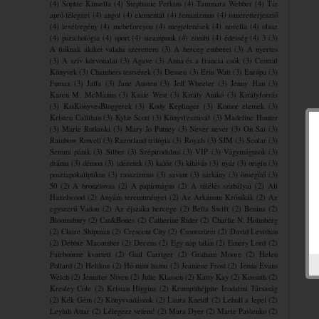
(4)
Sophie Kinsella
(4)
Stephanie Perkins
(4)
Tammara Webber
(4)
Tíz
apró lélegzet
(4)
angol
(4)
elementál
(4)
feminizmus
(4)
ismeretterjesztő
(4)
levélregény
(4)
mebeforeyou
(4)
megjelenések
(4)
novella
(4)
olasz
(4)
pszichológia
(4)
sport
(4)
steampunk
(4)
zombi
(4)
édesség
(4)
3
(3)
A fiúknak akiket valaha szerettem
(3)
A herceg emberei
(3)
A nyertes
(3)
A szív körvonalai
(3)
Agave
(3)
Anna és a francia csók
(3)
Central
Könyvek
(3)
Chambers testvérek
(3)
Dessen
(3)
Erin Watt
(3)
Európa
(3)
Fumax
(3)
Jaffa
(3)
Jane Austen
(3)
Jeff Wheeler
(3)
Jenny Han
(3)
Karen M. McManus
(3)
Kasie West
(3)
Király Anikó
(3)
Királyforrás
(3)
KisKönyvesBloggerek
(3)
Kody Keplinger
(3)
Komor elemek
(3)
Kristen Callihan
(3)
Kylie Scott
(3)
Könyvfesztivál
(3)
Madeline Hunter
(3)
Marie Rutkoski
(3)
Mary Jo Putney
(3)
Never never
(3)
On Sai
(3)
Rainbow Rowell
(3)
Razorland trilógia
(3)
Royals
(3)
SJM
(3)
Scolar
(3)
Semmi pánik
(3)
Silber
(3)
Szépirodalmi
(3)
VIP
(3)
Vágymágusok
(3)
dráma
(3)
démon
(3)
idézetek
(3)
kalóz
(3)
kihívás
(3)
nyár
(3)
origin
(3)
posztapokaliptikus
(3)
rasszizmus
(3)
savant
(3)
sárkány
(3)
önsegítő
(3)
50
(2)
A bronzlovas
(2)
A papírmágus
(2)
A túlélés szabályai
(2)
Ali
Hazelwood
(2)
Anyám teremtményei
(2)
Az Arkánum Krónikák
(2)
Az
egyszerű Vadon
(2)
Az éjszaka hercege
(2)
Bella Swift
(2)
Benina
(2)
Bloomsbury
(2)
Cat&Bones
(2)
Catherine Rider
(2)
Charlie N. Holmberg
(2)
Claire Shipman
(2)
Crescent City
(2)
Csontszüret
(2)
David Levithan
(2)
Debbie Macomber
(2)
Decens
(2)
Egy nap talán
(2)
Emery Lord
(2)
Fairbourne kvartett
(2)
Gail Carriger
(2)
Graham Moore
(2)
Helen
Pollard
(2)
Helikon
(2)
Hó mint hamu
(2)
Jeaniene Frost
(2)
Jenna Evans
Welch
(2)
Jennifer Niven
(2)
Julie Klassen
(2)
Katty Kay
(2)
Kossuth
(2)
Kresley Cole
(2)
Kristan Higgins
(2)
Krumplihéjpite ​Irodalmi Társaság
(2)
Kék Gém
(2)
Könyvvadászok
(2)
Laura Kneidl
(2)
Lehull a lepel
(2)
Leylah Attar
(2)
Lélegezz velem!
(2)
Mara Dyer
(2)
Marie Pavlenko
(2)