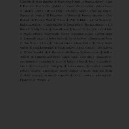
Magnólia
(1)
Marie Benedict
(1)
Marie-Aude Murail
(1)
Marissa Meyer
(1)
Mary
E. Pearson
(1)
Max Brallier
(1)
Melanie Harlow
(1)
Mercedes Ron
(1)
Mona Kasten
(1)
Monica Hesse
(1)
Mystic Creek
(1)
Mészöly Ágnes
(1)
Nap nap után
(1)
Naphegy
(1)
Negin
(1)
P. Dangelico
(1)
Palatinus
(1)
Passion válogatás
(1)
Paul
Rudnick
(1)
Penelope Ward
(1)
Publio
(1)
Pult
(1)
Püski
(1)
R. M. Romero
(1)
Rachel Higginson
(1)
Renee Ericson
(1)
Rontásűzők
(1)
Rosaria Munda
(1)
S. J.
Kincaid
(1)
Sally Thorne
(1)
Sarina Bowen
(1)
Simone Elkeles
(1)
Sinners of Saint
(1)
Stacia Deutsch
(1)
Starcrossed
(1)
Study
(1)
Suzanne Collins
(1)
Szeretni nehéz
(1)
Szunnyadó parázs
(1)
Szélesi Sándor
(1)
Szívek testőre
(1)
Tamara Ireland Stone
(1)
Tara Sivec
(1)
Titan
(1)
Tolvajok ​tánca
(1)
Tom Fletcher
(1)
Tracey Garvis
Graves
(1)
Tricia Levenseller
(1)
Trisha Ashley
(1)
True North
(1)
Több mint víz
(1)
Utóirat: Szeretlek!
(1)
Vi Keeland
(1)
Wallflowers
(1)
Westmoreland
(1)
Willow
Aster
(1)
aki unikornis akart lenni
(1)
anyák napja
(1)
arab világ
(1)
csokoládé
(1)
dark romance
(1)
eutanázia
(1)
extra
(1)
farkas
(1)
farm
(1)
foci
(1)
hálaadás
(1)
húsvét
(1)
kilenc perc
(1)
kisregény
(1)
kommunizmus
(1)
kreatív
(1)
kristály
pöttyös
(1)
kutya
(1)
mitológia
(1)
motor
(1)
napló
(1)
orosz
(1)
rejtő jenő
(1)
rák
(1)
skót
(1)
spring
(1)
summer
(1)
szuperhős
(1)
tabu
(1)
turizmus
(1)
Álomgyár
(1)
Újrakezdés
(1)
életrajz
(1)