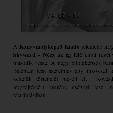
Könyvmolyképző Kiadó
A 
 jelentette me
Skyward - Nézz az ég felé 
című regén
második része. A négy pilótaképzős bará
Bateman lesz szerelmes egy titkokkal t
kettejük történetét meséli el.  Köves
megfejtéséért cserébe esélyed lesz 
felajánlásában. 