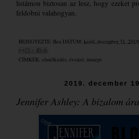
listámon biztosan az lesz, hogy ezeket pr
feldobni valahogyan.
BEJEGYEZTE:
Bea
DÁTUM:
kedd, december 31, 2019
CÍMKÉK:
elmélkedés
,
évzáró
,
ünnepi
2019. december 19
Jennifer Ashley: A ​bizalom ár