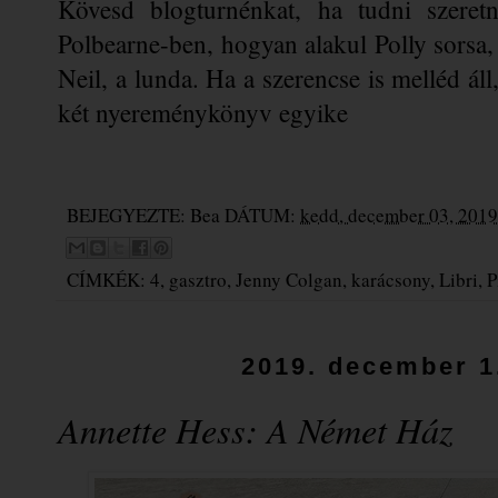
Kövesd blogturnénkat, ha tudni szeret
Polbearne-ben, hogyan alakul Polly sorsa, 
Neil, a lunda. Ha a szerencse is melléd áll, 
két nyereménykönyv egyike
BEJEGYEZTE:
Bea
DÁTUM:
kedd, december 03, 2019
CÍMKÉK:
4
,
gasztro
,
Jenny Colgan
,
karácsony
,
Libri
,
P
2019. december 1
Annette Hess: A Német Ház