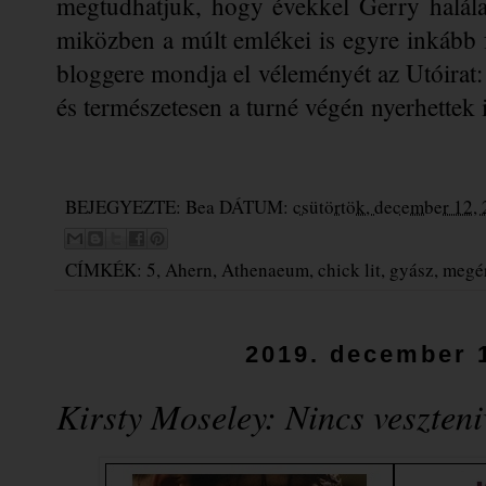
megtudhatjuk, hogy évekkel Gerry halála 
miközben a múlt emlékei is egyre inkább 
bloggere mondja el véleményét az Utóirat: 
és természetesen a turné végén nyerhettek 
BEJEGYEZTE:
Bea
DÁTUM:
csütörtök, december 12,
CÍMKÉK:
5
,
Ahern
,
Athenaeum
,
chick lit
,
gyász
,
megér
2019. december 1
Kirsty Moseley: Nincs veszten