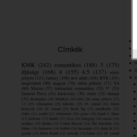
2
►
Címkék
2
►
2
►
2
KMK
(242)
romantikus
(188)
5
(175)
►
2
ifjúsági
(168)
4
(155)
4.5
(137)
►
vörös
pöttyös
(121)
fantasy
(108)
new adult
(104)
BTK
(101)
2
▼
megérintett
(80)
magyar
(76)
rubin pöttyös
(71)
YA
(60)
Maxim
(57)
történelmi romantikus
(55)
5*
(53)
General Press
(41)
karácsony
(36)
zenés
(32)
ünnepi
(31)
disztópikus
(30)
MúltKor
(29)
Libri
(28)
arany pöttyös
(27)
3.5
(25)
Athenaeum
(25)
háborús
(25)
19. század
(24)
Menő
Könyvek
(24)
20. század
(23)
Book Tag
(23)
elmélkedés
(22)
Gabo
(21)
család
(21)
történelem
(20)
gyász
(18)
Sarah J. Maas
(17)
kedvenc
(17)
tündér
(17)
JLA
(16)
betegség
(16)
mesés
(16)
erotikus
(15)
thriller
(15)
Collen Hoover
(14)
The Selection
(14)
filmes
(14)
humoros
(14)
kolibri
(14)
Insomnia
(13)
chick lit
(13)
gyerek
(13)
Móra Kiadó
(12)
erőszak
(12)
krimi
(12)
18. század