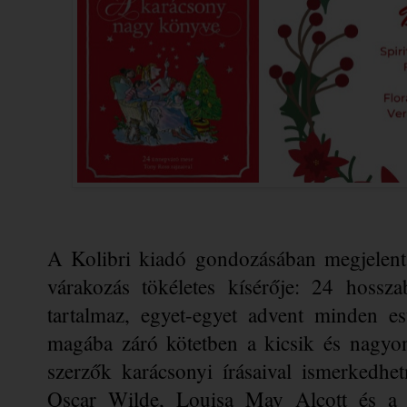
A Kolibri kiadó gondozásában megjelent
várakozás tökéletes kísérője: 24 hosszab
tartalmaz, egyet-egyet advent minden est
magába záró kötetben a kicsik és nagyon
szerzők karácsonyi írásaival ismerkedhe
Oscar Wilde, Louisa May Alcott és a G