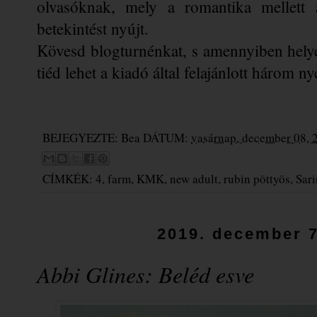
olvasóknak, mely a romantika mellett a
betekintést nyújt.
Kövesd blogturnénkat, s amennyiben helye
tiéd lehet a kiadó által felajánlott három
BEJEGYEZTE:
Bea
DÁTUM:
vasárnap, december 08, 
CÍMKÉK:
4
,
farm
,
KMK
,
new adult
,
rubin pöttyös
,
Sar
2019. december 7
Abbi Glines: Beléd esve