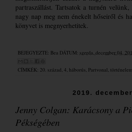
partraszállást. Tartsatok a turnén velünk,
nagy nap meg nem énekelt hőseiről és ha 
könyvet is megnyerhetitek.
BEJEGYEZTE:
Bea
DÁTUM:
szerda, december 04, 20
CÍMKÉK:
20. század
,
4
,
háborús
,
Partvonal
,
történele
2019. december
Jenny Colgan: Karácsony a Pi
Pékségében