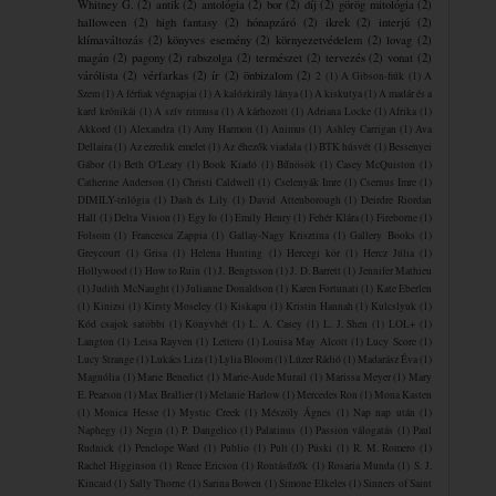
Whitney G.
(2)
antik
(2)
antológia
(2)
bor
(2)
díj
(2)
görög mitológia
(2)
halloween
(2)
high fantasy
(2)
hónapzáró
(2)
ikrek
(2)
interjú
(2)
klímaváltozás
(2)
könyves esemény
(2)
környezetvédelem
(2)
lovag
(2)
magán
(2)
pagony
(2)
rabszolga
(2)
természet
(2)
tervezés
(2)
vonat
(2)
várólista
(2)
vérfarkas
(2)
ír
(2)
önbizalom
(2)
2
(1)
A Gibson-fiúk
(1)
A
Szem
(1)
A férfiak végnapjai
(1)
A kalózkirály lánya
(1)
A kiskutya
(1)
A madár és a
kard krónikái
(1)
A szív ritmusa
(1)
A ​kárhozott
(1)
Adriana Locke
(1)
Afrika
(1)
Akkord
(1)
Alexandra
(1)
Amy Harmon
(1)
Animus
(1)
Ashley Carrigan
(1)
Ava
Dellaira
(1)
Az ezredik emelet
(1)
Az éhezők viadala
(1)
BTK húsvét
(1)
Bessenyei
Gábor
(1)
Beth O'Leary
(1)
Book Kiadó
(1)
Bűnösök
(1)
Casey McQuiston
(1)
Catherine Anderson
(1)
Christi Caldwell
(1)
Cselenyák Imre
(1)
Csernus Imre
(1)
DIMILY-trilógia
(1)
Dash és Lily
(1)
David Attenborough
(1)
Deirdre Riordan
Hall
(1)
Delta Vision
(1)
Egy fo
(1)
Emily Henry
(1)
Fehér Klára
(1)
Fireborne
(1)
Folsom
(1)
Francesca Zappia
(1)
Gallay-Nagy Krisztina
(1)
Gallery Books
(1)
Greycourt
(1)
Grisa
(1)
Helena Hunting
(1)
Hercegi kör
(1)
Hercz Júlia
(1)
Hollywood
(1)
How to Ruin
(1)
J. Bengtsson
(1)
J. D. Barrett
(1)
Jennifer Mathieu
(1)
Judith McNaught
(1)
Julianne Donaldson
(1)
Karen Fortunati
(1)
Kate Eberlen
(1)
Kinizsi
(1)
Kirsty Moseley
(1)
Kiskapu
(1)
Kristin Hannah
(1)
Kulcslyuk
(1)
Kód csajok satöbbi
(1)
Könyvhét
(1)
L. A. Casey
(1)
L. J. Shen
(1)
LOL+
(1)
Langton
(1)
Leisa Rayven
(1)
Lettero
(1)
Louisa May Alcott
(1)
Lucy Score
(1)
Lucy Strange
(1)
Lukács Liza
(1)
Lylia Bloom
(1)
Lúzer Rádió
(1)
Madarász Éva
(1)
Magnólia
(1)
Marie Benedict
(1)
Marie-Aude Murail
(1)
Marissa Meyer
(1)
Mary
E. Pearson
(1)
Max Brallier
(1)
Melanie Harlow
(1)
Mercedes Ron
(1)
Mona Kasten
(1)
Monica Hesse
(1)
Mystic Creek
(1)
Mészöly Ágnes
(1)
Nap nap után
(1)
Naphegy
(1)
Negin
(1)
P. Dangelico
(1)
Palatinus
(1)
Passion válogatás
(1)
Paul
Rudnick
(1)
Penelope Ward
(1)
Publio
(1)
Pult
(1)
Püski
(1)
R. M. Romero
(1)
Rachel Higginson
(1)
Renee Ericson
(1)
Rontásűzők
(1)
Rosaria Munda
(1)
S. J.
Kincaid
(1)
Sally Thorne
(1)
Sarina Bowen
(1)
Simone Elkeles
(1)
Sinners of Saint