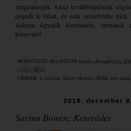
megismerjük Anna továbblépésnek rögös ú
engedi le falait, és esik szerelembe újr
Ashton ügynök történetére, tartsatok a 
könyvért!
BEJEGYEZTE:
Bea
DÁTUM:
szerda, december 11, 20
CÍMKÉK:
4
,
erőszak
,
Kirsty Moseley
,
KMK
,
new adult
2019. december 8
Sarina Bowen: Keserédes