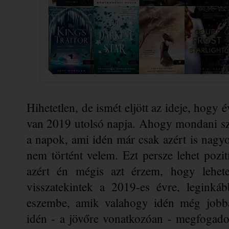
Hihetetlen, de ismét eljött az ideje, hogy 
van 2019 utolsó napja. Ahogy mondani szo
a napok, ami idén már csak azért is nagy
nem történt velem. Ezt persze lehet pozití
azért én mégis azt érzem, hogy lehete
visszatekintek a 2019-es évre, leginká
eszembe, amik valahogy idén még jobba
idén - a jövőre vonatkozóan - megfogadok