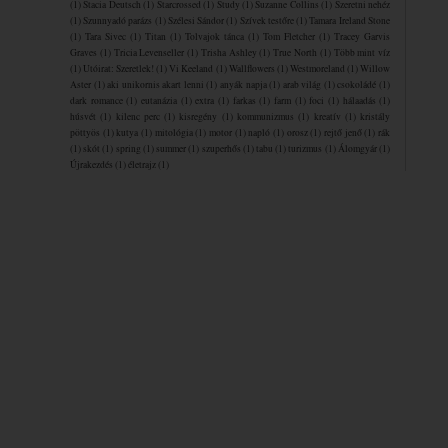
(1)
Stacia Deutsch
(1)
Starcrossed
(1)
Study
(1)
Suzanne Collins
(1)
Szeretni nehéz
(1)
Szunnyadó parázs
(1)
Szélesi Sándor
(1)
Szívek testőre
(1)
Tamara Ireland Stone
(1)
Tara Sivec
(1)
Titan
(1)
Tolvajok ​tánca
(1)
Tom Fletcher
(1)
Tracey Garvis
Graves
(1)
Tricia Levenseller
(1)
Trisha Ashley
(1)
True North
(1)
Több mint víz
(1)
Utóirat: Szeretlek!
(1)
Vi Keeland
(1)
Wallflowers
(1)
Westmoreland
(1)
Willow
Aster
(1)
aki unikornis akart lenni
(1)
anyák napja
(1)
arab világ
(1)
csokoládé
(1)
dark romance
(1)
eutanázia
(1)
extra
(1)
farkas
(1)
farm
(1)
foci
(1)
hálaadás
(1)
húsvét
(1)
kilenc perc
(1)
kisregény
(1)
kommunizmus
(1)
kreatív
(1)
kristály
pöttyös
(1)
kutya
(1)
mitológia
(1)
motor
(1)
napló
(1)
orosz
(1)
rejtő jenő
(1)
rák
(1)
skót
(1)
spring
(1)
summer
(1)
szuperhős
(1)
tabu
(1)
turizmus
(1)
Álomgyár
(1)
Újrakezdés
(1)
életrajz
(1)