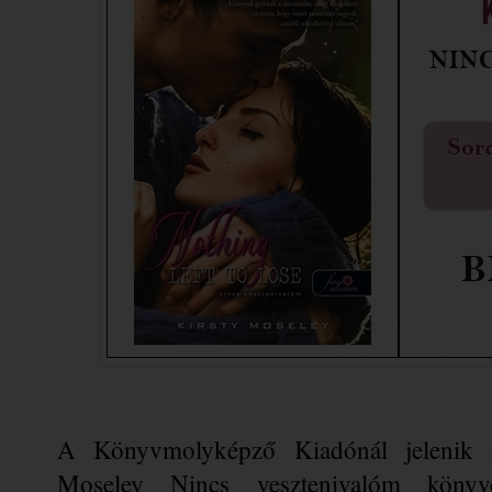
A Könyvmolyképző Kiadónál jelenik 
Moseley Nincs vesztenivalóm könyve