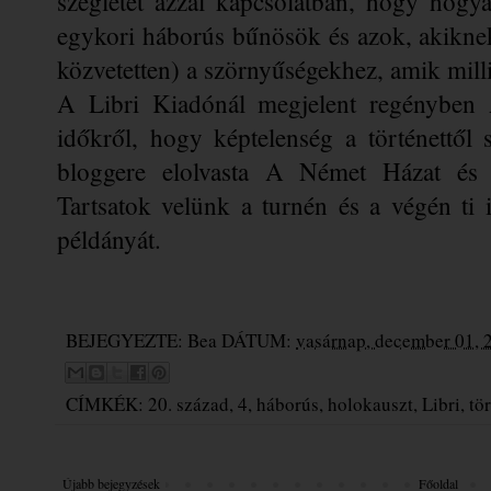
szegletét azzal kapcsolatban, hogy hogy
egykori háborús bűnösök és azok, akiknek
közvetetten) a szörnyűségekhez, amik milli
A Libri Kiadónál megjelent regényben 
időkről, hogy képtelenség a történettől
bloggere elolvasta A Német Házat és e
Tartsatok velünk a turnén és a végén ti 
példányát. 
BEJEGYEZTE:
Bea
DÁTUM:
vasárnap, december 01, 
CÍMKÉK:
20. század
,
4
,
háborús
,
holokauszt
,
Libri
,
tö
Újabb bejegyzések
Főoldal