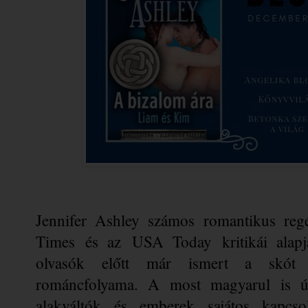
Jennifer Ashley számos romantikus regé
Times és az USA Today kritikái alapjá
olvasók előtt már ismert a skót M
románcfolyama. A most magyarul is útj
alakváltók és emberek sajátos kapcsola