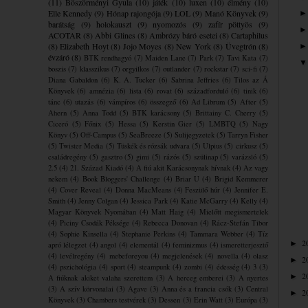
(11)
Böszörményi Gyula
(10)
játék
(10)
luxen
(10)
élmény
(10)
Elle Kennedy
(9)
Hónap rajongója
(9)
LOL
(9)
Manó Könyvek
(9)
barátság
(9)
holokauszt
(9)
nyomozós
(9)
zafír pöttyös
(9)
ACOTAR
(8)
Abbi Glines
(8)
Ambrózy báró esetei
(8)
Cartaphilus
(8)
Elizabeth Hoyt
(8)
Jojo Moyes
(8)
New York
(8)
Üvegtrón
(8)
évzáró
(8)
BTK rendhagyó
(7)
Maiden Lane
(7)
Park
(7)
Tavi Kata
(7)
boszis
(7)
klasszikus
(7)
orgyilkos
(7)
outlander
(7)
rockstar
(7)
sci-fi
(7)
Diana Gabaldon
(6)
K. A. Tucker
(6)
Sabrina Jeffries
(6)
Tilos az Á
Könyvek
(6)
amnézia
(6)
lista
(6)
rovat
(6)
századforduló
(6)
tinik
(6)
tánc
(6)
utazás
(6)
vámpíros
(6)
összegző
(6)
Ad Librum
(5)
After
(5)
Ahern
(5)
Anna Todd
(5)
BTK karácsony
(5)
Brittainy C. Cherry
(5)
Ciceró
(5)
Főnix
(5)
Hessa
(5)
Kerstin Gier
(5)
LMBTQ
(5)
Nagy
Könyv
(5)
Off-Campus
(5)
SeaBreeze
(5)
Sulijegyzetek
(5)
Tarryn Fisher
(5)
Twister Media
(5)
Tüskék és rózsák udvara
(5)
Ulpius
(5)
cirkusz
(5)
családregény
(5)
gasztro
(5)
gimi
(5)
rázós
(5)
szülinap
(5)
varázsló
(5)
2.5
(4)
21. Század Kiadó
(4)
A fiú akit Karácsonynak hívnak
(4)
Az vagy
nekem
(4)
Book Bloggers' Challenge
(4)
Briar U
(4)
Brigid Kemmerer
(4)
Cover Reveal
(4)
Donna MacMeans
(4)
Feszülő húr
(4)
Jennifer E.
Smith
(4)
Jenny Colgan
(4)
Jessica Park
(4)
Katie McGarry
(4)
Kelly
(4)
Magyar Könyvek Nyomában
(4)
Matt Haig
(4)
Mielőtt megismertelek
(4)
Piciny Csodák Péksége
(4)
Rebecca Donovan
(4)
Rácz-Stefán Tibor
(4)
Sophie Kinsella
(4)
Stephanie Perkins
(4)
Tammara Webber
(4)
Tíz
2
►
apró lélegzet
(4)
angol
(4)
elementál
(4)
feminizmus
(4)
ismeretterjesztő
(4)
levélregény
(4)
mebeforeyou
(4)
megjelenések
(4)
novella
(4)
olasz
2
►
(4)
pszichológia
(4)
sport
(4)
steampunk
(4)
zombi
(4)
édesség
(4)
3
(3)
2
►
A fiúknak akiket valaha szerettem
(3)
A herceg emberei
(3)
A nyertes
(3)
A szív körvonalai
(3)
Agave
(3)
Anna és a francia csók
(3)
Central
2
►
Könyvek
(3)
Chambers testvérek
(3)
Dessen
(3)
Erin Watt
(3)
Európa
(3)