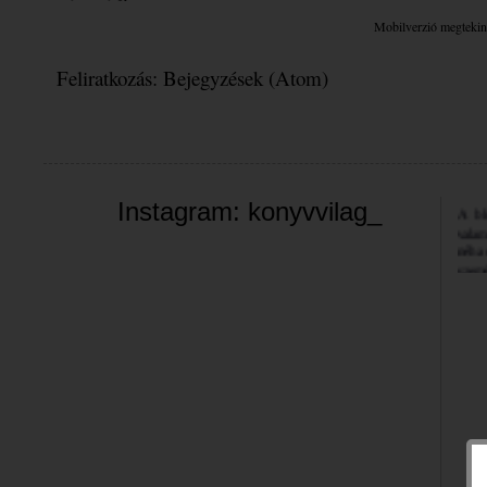
Mobilverzió megtekin
Feliratkozás:
Bejegyzések (Atom)
Üdvöz
A bl
Instagram: konyvvilag_
valam
néha 
szemé
Jó bö
Bea