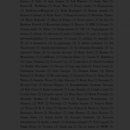
Fumax
(3)
Jaffa
(3)
Jane Austen
(3)
Jeff Wheeler
(3)
Jenny Han
(3)
Karen M. McManus
(3)
Kasie West
(3)
Király Anikó
(3)
Királyforrás
(3)
KisKönyvesBloggerek
(3)
Kody Keplinger
(3)
Komor elemek
(3)
Kristen Callihan
(3)
Kylie Scott
(3)
Könyvfesztivál
(3)
Madeline Hunter
(3)
Marie Rutkoski
(3)
Mary Jo Putney
(3)
Never never
(3)
On Sai
(3)
Rainbow Rowell
(3)
Razorland trilógia
(3)
Royals
(3)
SJM
(3)
Scolar
(3)
Semmi pánik
(3)
Silber
(3)
Szépirodalmi
(3)
VIP
(3)
Vágymágusok
(3)
dráma
(3)
démon
(3)
idézetek
(3)
kalóz
(3)
kihívás
(3)
nyár
(3)
origin
(3)
posztapokaliptikus
(3)
rasszizmus
(3)
savant
(3)
sárkány
(3)
önsegítő
(3)
50
(2)
A bronzlovas
(2)
A papírmágus
(2)
A túlélés szabályai
(2)
Ali
Hazelwood
(2)
Anyám teremtményei
(2)
Az Arkánum Krónikák
(2)
Az
egyszerű Vadon
(2)
Az éjszaka hercege
(2)
Bella Swift
(2)
Benina
(2)
Bloomsbury
(2)
Cat&Bones
(2)
Catherine Rider
(2)
Charlie N. Holmberg
(2)
Claire Shipman
(2)
Crescent City
(2)
Csontszüret
(2)
David Levithan
(2)
Debbie Macomber
(2)
Decens
(2)
Egy nap talán
(2)
Emery Lord
(2)
Fairbourne kvartett
(2)
Gail Carriger
(2)
Graham Moore
(2)
Helen
Pollard
(2)
Helikon
(2)
Hó mint hamu
(2)
Jeaniene Frost
(2)
Jenna Evans
Welch
(2)
Jennifer Niven
(2)
Julie Klassen
(2)
Katty Kay
(2)
Kossuth
(2)
Kresley Cole
(2)
Kristan Higgins
(2)
Krumplihéjpite ​Irodalmi Társaság
(2)
Kék Gém
(2)
Könyvvadászok
(2)
Laura Kneidl
(2)
Lehull a lepel
(2)
Leylah Attar
(2)
Lélegezz velem!
(2)
Mara Dyer
(2)
Marie Pavlenko
(2)
Michelle Hodkin
(2)
Midlife Crisis
(2)
Napernyő Protektorátus
(2)
Nemezis
(2)
POV
(2)
Partvonal
(2)
Paullina Simons
(2)
Pioneer Books
(2)
Párizs
(2)
R. S. Grey
(2)
Rachel Van Dyken
(2)
Rebecca Yarros
(2)
Rosemary Beach
(2)
Rózsakert
(2)
Sally Rooney
(2)
Sara Raasch
(2)
Simon Snow
(2)
Sorok között
(2)
Szaszkó Gabriella
(2)
Szeretni
bolondulásig
(2)
Szállj a dallal!
(2)
Sárkánycsalogató
(2)
Tiéd vagyok
(2)
Tonke Dragt
(2)
Victoria
(2)
Várok rád
(2)
Vér és hamu
(2)
WOW
(2)